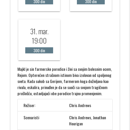
300 din
300 din
31. mar.
19:00
300 din
Majkl je sin farmerske porodice i živi sa svojim bolesnim ocem,
Rejom. Opterećen strašnom istinom biva izolovan od spoljenog
sveta. Kada sukob sa Gerijem, farmerom koga doživljava kao
rivala, eskalira, prinuđen je da se suoči sa svojom tragičnom
prošlošću, ostavljajući obe porodice trajno promenjenim.
Režiser:
Chris Andrews
Scenaristi:
Chris Andrews, Jonathan
Hourigan