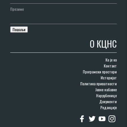
Презиме
О КЦНС
Ко је ко
Контакт
Програмски простори
Историјат
Политика приватности
Јавне набавке
Наруџбенице
Документи
Редакције