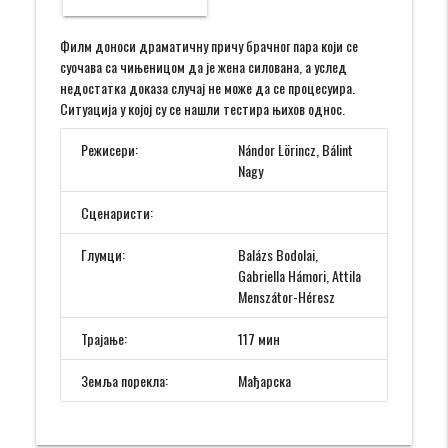
Филм доноси драматичну причу брачног пара који се
суочава са чињеницом да је жена силована, а услед
недостатка доказа случај не може да се процесуира.
Ситуација у којој су се нашли тестира њихов однос.
Режисери:
Nándor Lörincz, Bálint
Nagy
Сценаристи:
Глумци:
Balázs Bodolai,
Gabriella Hámori, Attila
Menszátor-Héresz
Трајање:
117 мин
Земља порекла:
Мађарска