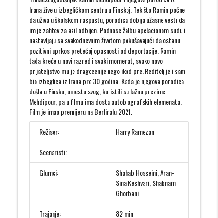
Irana žive u izbegličkom centru u Finskoj. Tek što Ramin počne
da uživa u školskom raspustu, porodica dobija užasne vesti da
im je zahtev za azil odbijen. Podnose žalbu apelacionom sudu i
nastavljaju sa svakodnevnim životom pokušavajući da ostanu
pozitivni uprkos pretećoj opasnosti od deportacije. Ramin
tada kreće u novi razred i svaki momenat, svako novo
prijateljstvo mu je dragocenije nego ikad pre. Reditelj je i sam
bio izbeglica iz Irana pre 30 godina. Kada je njegova porodica
došla u Finsku, umesto svog, koristili su lažno prezime
Mehdipour, pa u filmu ima dosta autobiografskih elemenata.
Film je imao premijeru na Berlinalu 2021.
Režiser:
Hamy Ramezan
Scenaristi:
Glumci:
Shahab Hosseini, Aran-
Sina Keshvari, Shabnam
Ghorbani
Trajanje:
82 min