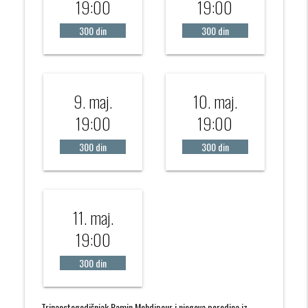
19:00
19:00
300 din
300 din
9. maj.
10. maj.
19:00
19:00
300 din
300 din
11. maj.
19:00
300 din
Trinaestogodišnjak Ramin Mehdipour i njegova porodica iz