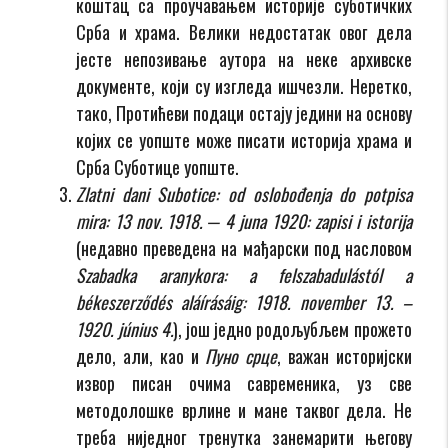
коштац са проучавањем историје суботичких
Срба и храма. Велики недостатак овог дела
јесте непозивање аутора на неке архивске
документе, који су изгледа ишчезли. Неретко,
тако, Протићеви подаци остају једини на основу
којих се уопште може писати историја храма и
Срба Суботице уопште.
Zlatni dani Subotice: od oslobođenja do potpisa
mira: 13 nov. 1918. ‒ 4 juna 1920: zapisi i istorija
(недавно преведена на мађарски под насловом
Szabadka aranykora: a felszabadulástól a
békeszerződés aláírásáig: 1918. november 13. –
1920. június 4.
), још једно родољубљем прожето
дело, али, као и
Пуно срце
, важан историјски
извор писан очима савременика, уз све
методолошке врлине и мане таквог дела. Не
треба ниједног тренутка занемарити његову