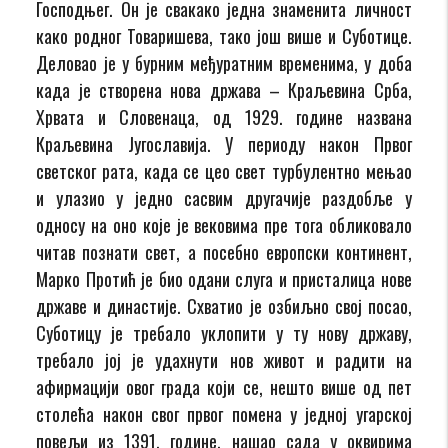
Господњег. Он је свакако једна знаменита личност
како родног Товаришева, тако још више и Суботице.
Деловао је у бурним међуратним временима, у доба
када је створена нова држава – Краљевина Срба,
Хрвата и Словенаца, од 1929. године названа
Краљевина Југославија. У периоду након Првог
светског рата, када се цео свет турбулентно мењао
и улазио у једно сасвим другачије раздобље у
односу на оно које је вековима пре тога обликовало
читав познати свет, а посебно европски континент,
Марко Протић је био одани слуга и присталица нове
државе и династије. Схватио је озбиљно свој посао,
Суботицу је требало уклопити у ту нову државу,
требало јој је удахнути нов живот и радити на
афирмацији овог града који се, нешто више од пет
столећа након свог првог помена у једној угарској
повељи из 1391. године, нашао сада у оквирима