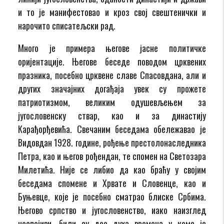
и то је манифестовао и кроз свој свештенички и
нарочито списатељски рад.
Много је примера његове јасне политичке
оријентације. Његове беседе поводом црквених
празника, посебно црквене славе Спасовдана, али и
других значајних догађаја увек су прожете
патриотизмом, великим одушевљењем за
југословенску ствар, као и за династију
Карађорђевића. Свечаним беседама обележавао је
Видовдан 1928. године, рођење престолонаследника
Петра, као и његов рођендан, те спомен на Светозара
Милетића. Није се либио да као браћу у својим
беседама спомене и Хрвате и Словенце, као и
Буњевце, које је посебно сматрао блиске Србима.
Његово српство и југословенство, иако наизглед
неспојиви, били су део духа времена у коме је