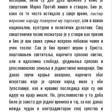
свештеник Марко Протић живео и стварао. Био је,
како се то често истицало у своје време,
пастир
, али и важан
верноме народу поверене му парохије
национални, културни и политички делатник. Свој
свештенички позив посматрао је у ствари као призив
и био је ван сваке сумње искрено побожан човек и
учен теолог. Сав је био прожет вером у Христа,
поштовањем светитеља, нарочито српских светих,
али и идеалима слободе, уједињења српских и
југословенских земаља и јединствене монархије. Ово
данас звучи крајње анахроно, нарочито због
искустава које је српски народ имао у обе
Југославије, као и крвавих последица које су ове
идеје на крају имале. Но, југословенство у то доба
било је заиста дух једног времена и тај, за нас данас
можда чудан и контрадикторан спој српства и