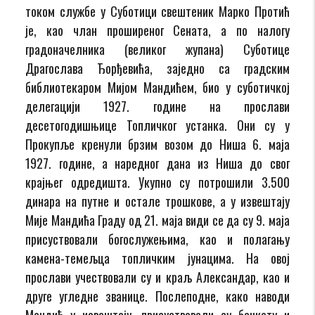
током службе у Суботици свештеник Марко Протић
је, као члан проширеног Сената, а по налогу
градоначелника (великог жупана) Суботице
Драгослава Ђорђевића, заједно са градским
библиотекаром Мијом Мандићем, био у суботичкој
делегацији 1927. године на прослави
десетогодишњице Топличког устанка. Они су у
Прокупље кренули брзим возом до Ниша 6. маја
1927. године, а наредног дана из Ниша до свог
крајњег одредишта. Укупно су потрошили 3.500
динара на путне и остале трошкове, а у извештају
Мије Мандића Граду од 21. маја види се да су 9. маја
присуствовали богослужењима, као и полагању
камена-темељца топличким јунацима. На овој
прослави учествовали су и краљ Александар, као и
друге угледне званице. Послеподне, како наводи
Мандић у извештају, присуствовали су банкету и