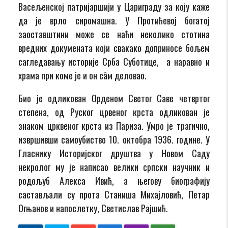
Васељенској патријаршији у Цариграду за коју каже
да је врло сиромашна. У Протићевој богатој
заоставштини може се наћи неколико стотина
вредних докумената који свакако доприносе бољем
сагледавању историје Срба Суботице, а наравно и
храма при коме је и он сâм деловао.
Био је одликован Орденом Светог Саве четвртог
степена, од Руског црвеног крста одликован је
знаком црквеног крста из Париза. Умро је трагично,
извршивши самоубиство 10. октобра 1936. године. У
Гласнику Историјског друштва у Новом Саду
некролог му је написао велики српски научник и
родољуб Алекса Ивић, а његову биографију
састављали су прота Станиша Михајловић, Петар
Огњанов и напослетку, Светислав Рајшић.