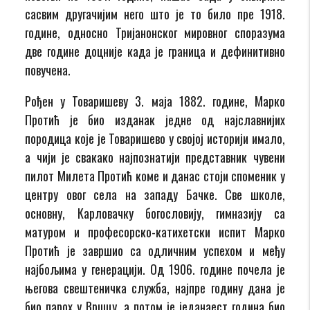
сасвим другачијим него што је то било пре 1918.
године, односно Тријанонског мировног споразума
две године доцније када је граница и дефинитивно
повучена.
Рођен у Товаришеву 3. маја 1882. године, Марко
Протић је био изданак једне од најславнијих
породица које је Товаришево у својој историји имало,
а чији је свакако најпознатији представник чувени
пилот Милета Протић коме и данас стоји споменик у
центру овог села на западу Бачке. Све школе,
основну, Карловачку богословију, гимназију са
матуром и професорско-катихетски испит Марко
Протић је завршио са одличним успехом и међу
најбољима у генерацији. Од 1906. године почела је
његова свештеничка служба, најпре годину дана је
био парох у Вршцу, а потом је једанаест година био