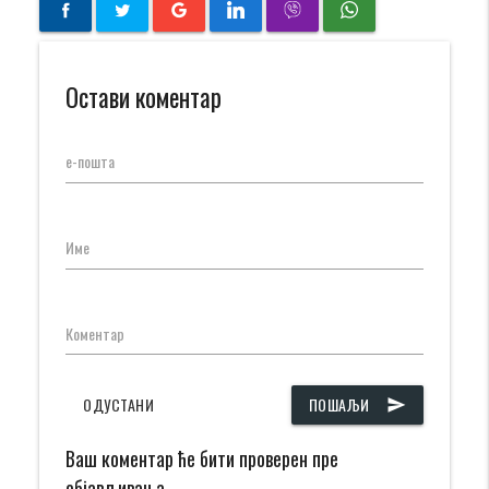
Остави коментар
е-пошта
Име
Коментар
ОДУСТАНИ
ПОШАЉИ
send
Ваш коментар ће бити проверен пре
објављивања