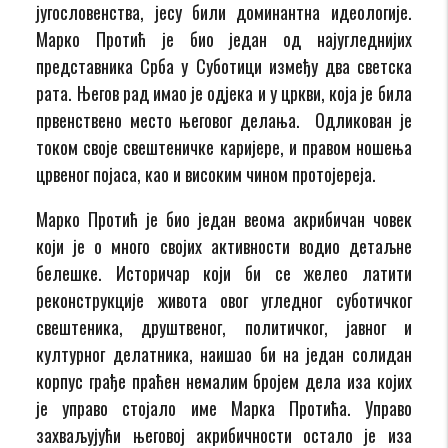
југословенства, јесу били доминантна идеологије.
Марко Протић је био један од најугледнијих
представника Срба у Суботици између два светска
рата. Његов рад имао је одјека и у цркви, која је била
првенствено место његовог делања. Одликован је
током своје свештеничке каријере, и правом ношења
црвеног појаса, као и високим чином протојереја.
Марко Протић је био један веома акрибичан човек
који је о много својих активности водио детаљне
белешке. Историчар који би се желео латити
реконструкције живота овог угледног суботичког
свештеника, друштвеног, политичког, јавног и
културног делатника, наишао би на један солидан
корпус грађе праћен немалим бројем дела иза којих
је управо стојало име Марка Протића. Управо
захваљујући његовој акрибичности остало је иза