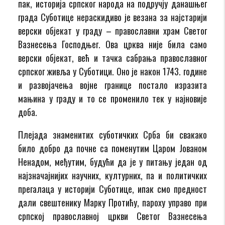
пак, историја српског народа на подручју данашњег
града Суботице нераскидиво је везана за најстарији
верски објекат у граду – православни храм Светог
Вазнесења Господњег. Ова црква није била само
верски објекат, већ и тачка сабрања православног
српског живља у Суботици. Оно је након 1743. године
и развојачења војне границе постало изразита
мањина у граду и то се променило тек у најновије
доба.
Плејада знаменитих суботичких Срба би свакако
било добро да почне са поменутим Царом Јованом
Ненадом, међутим, будући да је у питању један од
најзначајнијих научних, културних, па и политичких
прегалаца у историји Суботице, ипак смо предност
дали свештенику Марку Протићу, пароху управо при
српској православној цркви Светог Вазнесења