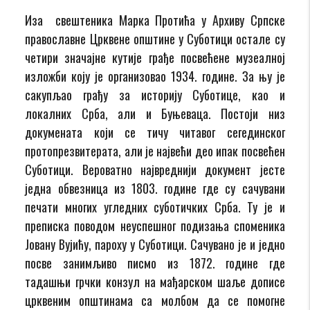
Иза свештеника Марка Протића у Архиву Српске
православне Црквене општине у Суботици остале су
четири значајне кутије грађе посвећене музеалној
изложби коју је организовао 1934. године. За њу је
сакупљао грађу за историју Суботице, као и
локалних Срба, али и Буњеваца. Постоји низ
докумената који се тичу читавог сегединског
протопрезвитерата, али је највећи део ипак посвећен
Суботици. Вероватно највреднији документ јесте
једна обвезница из 1803. године где су сачувани
печати многих угледних суботичких Срба. Ту је и
преписка поводом неуспешног подизања споменика
Јовану Вујићу, пароху у Суботици. Сачувано је и једно
посве занимљиво писмо из 1872. године где
тадашњи грчки конзул на мађарском шаље дописе
црквеним општинама са молбом да се помогне