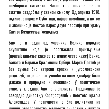
сомборски катихета. Након тога почиње његово
златно раздобље у сваком смислу. Од априла 1918.
године је парох у Суботици, најпре помоћник, а потом
и званично је постао парох друге парохије при храму
Светог Вазнесења Господњег.
Био је и један од учесника Велике народне
скупштине која је прогласила прикључење
(присаједињење како се то данас често каже) Бачке,
Баната и Барање Краљевини Србији. Марко Протић је
без сумње био ватрени српски и југословенски
родољуб, те је његово учешће на овом догађају било
дакако и природно и очекивано. У политичком
смислу гледано, био је лојалиста. Подржавао је
свесрдно династију Карађорђевић и поготово краља
Александра. У потпуности је био политички на
линији југословенства, оданости династији и држави