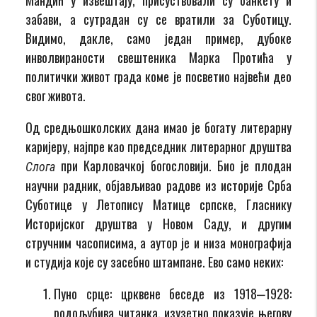
забави, а сутрадан су се вратили за Суботицу.
Видимо, дакле, само један пример, дубоке
инволвираности свештеника Марка Протића у
политички живот града коме је посветио највећи део
свог живота.
Од средњошколских дана имао је богату литерарну
каријеру, најпре као председник литерарног друштва
при Карловачкој богословији. Био је плодан
Слога
научни радник, објављивао радове из историје Срба
Суботице у Летопису Матице српске, Гласнику
Историјског друштва у Новом Саду, и другим
стручним часописима, а аутор је и низа монографија
и студија које су засебно штампане. Ево само неких:
Пуно срце: црквене беседе из 1918‒1928:
родољубива читанка, изузетно показује његову