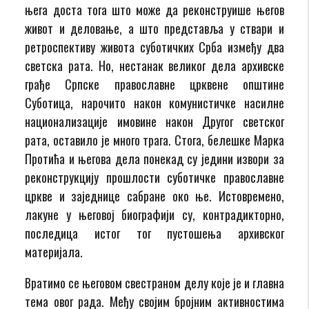
њега доста тога што може да реконструише његов
живот и деловање, а што представља у ствари и
ретроспективу живота суботичких Срба између два
светска рата. Но, нестанак великог дела архивске
грађе Српске православне црквене општине
Суботица, нарочито након комунистичке насилне
национализације имовине након Другог светског
рата, оставило је много трага. Стога, белешке Марка
Протића и његова дела понекад су једини извори за
реконструкцију прошлости суботичке православне
цркве и заједнице сабране око ње. Истовремено,
лакуне у његовој биографији су, контрадикторно,
последица истог тог пустошења архивског
материјала.
Вратимо се његовом свестраном делу које је и главна
тема овог рада. Међу својим бројним активностима