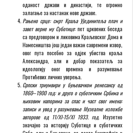
оданост држави и династији, те огромно
залагање за настанак нове државе.
Рањено срце: смрт Краља Ујединитеља плач и
завет верне му Суботице
: пет црквених беседа
са предговором и ликовима Краљевског Дома и
Намесништва још један важан савремени извор,
овог пута посебно за одјек убиства краља
Александра, али и добар показатељ за
идеологију оног времена и разумевање
Протићевих личних уверења.
Српски триумвири у буњевачком ренесансу од
1860‒1900 год: и друго о суботичким Србима и
њиховим напорима за спас и част свог имена:
записи и увод у разумевање Музеалне изложбе
авторове од 11/XI-15/XI 1933. год
. Изузетно
значајно за историју Суботице и суботичких
Срба, али и Буњеваца, са доста биографија и