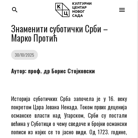
search
menu
Знаменити суботички Срби –
Марко Протић
30/10/2025
Аутор: проф. др Борис Стојковски
Историја суботичких Срба започела је у 16. веку
покретом Цара Јована Ненада. Током првих деценија
османске власти над Угарском, Срби су постали
већина у Суботици о чему сведоче и бројни османски
пописи из којих се то јасно види. Од 1723. године,