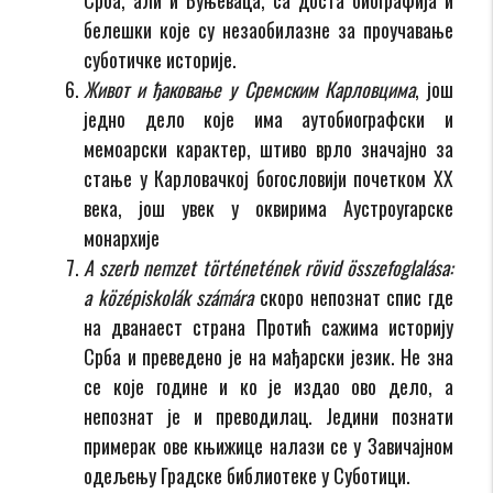
белешки које су незаобилазне за проучавање
суботичке историје.
Живот и ђаковање у Сремским Карловцима
, још
једно дело које има аутобиографски и
мемоарски карактер, штиво врло значајно за
стање у Карловачкој богословији почетком ХХ
века, још увек у оквирима Аустроугарске
монархије
A szerb nemzet történetének rövid összefoglalása:
a középiskolák számára
скоро непознат спис где
на дванаест страна Протић сажима историју
Срба и преведено је на мађарски језик. Не зна
се које године и ко је издао ово дело, а
непознат је и преводилац. Једини познати
примерак ове књижице налази се у Завичајном
одељењу Градске библиотеке у Суботици.