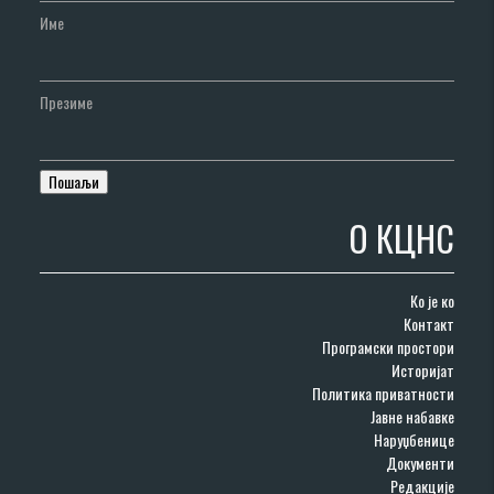
Име
Презиме
О КЦНС
Ко је ко
Контакт
Програмски простори
Историјат
Политика приватности
Јавне набавке
Наруџбенице
Документи
Редакције