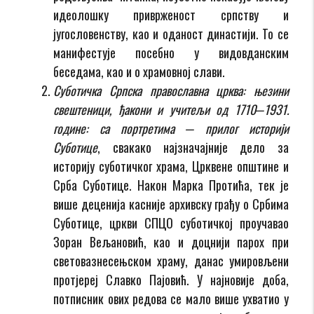
идеолошку приврженост српству и
југословенству, као и оданост династији. То се
манифестује посебно у видовданским
беседама, као и о храмовној слави.
Суботичка Српска православна црква: њезини
свештеници, ђакони и учитељи од 1710‒1931.
године: са портретима ‒ прилог историји
Суботице
, свакако најзначајније дело за
историју суботичког храма, Црквене општине и
Срба Суботице. Након Марка Протића, тек је
више деценија касније архивску грађу о Србима
Суботице, цркви СПЦО суботичкој проучавао
Зоран Вељановић, као и доцнији парох при
световазнесењском храму, данас умировљени
протјереј Славко Пајовић. У најновије доба,
потписник ових редова се мало више ухватио у