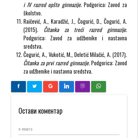
i IV razred opšte gimnazije.
Podgorica: Zavod za
školstvo.
Raičević, A., Karadžić, J., Čogurić, D., Čogurić, A.
(2015).
Čitanka za treći razred gimnazije.
Podgorica: Zavod za udžbenike i nastavna
sredstva.
Čogurić, A., Vukotić, M., Deletić Milačić, A. (2017).
Čitanka za prvi razred gimnazije.
Podgorica: Zavod
za udžbenike i nastavna sredstva.
Остави коментар
е-пошта