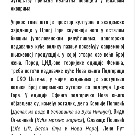
оквирима.
Упркос томе што је простор културне и академске
заједнице у Црној Гори скученији него у осталим
бившим југословенским републикама, црногорске
издавачке куће велику пажњу посвећују савременој
књижевној продукцији, у којој ствара све већи број
жена. Поред ЦИД-ове теоријске едиције Фемина,
треба истаћи издавачке куће Нова књига Подгорица
и ОКФ Цетиње, у чијим издањима је заступљен
велики број савремених ауторки са подручја Црне
Горе. У едицији Сфинга подгоричке Нове књиге
објављена су, између осталих, дела Ксеније Поповић
(
и
), Виде
Дјечак из воде
Успаванка за Вука Ничијег
Огњеновић (
), Славице Перовић
Кућа мртвих мириса
(
,
и
), Лене Рут
Life Lift
Бетон блуз
Нова Нора