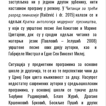
заступљена ни у једном другом уџбенику, нити
наставном програму у региону. У Ч
итанци за трећи
(Raičević i dr. 2015) налази се и
разред гимназије
одељак
,
Кратка антологија модерног пјесништва
у који су уврштене песме Ане Ахматове и Марине
Цветајеве, док су у сродни одељак читанке за
матерњи језик (Павловић – Јелушић 2008)
уврштене песме ових двеју ауторки, као и
Габријеле Мистрал и Едне Сен Винсент Милеј.
Ситуација у предметним програмима за основне
школе је другачија, те се из те перспективе чини да
у Црној Гори цвета књижевност за децу. Насупрот
недостатку савремених ауторки у средњошколским
програмима, у основној школи се тумаче дела
Ђорђине Радивојевић, Благе Журић, Драгане
Кршенковић Брковић, Босиљке Пушић и других