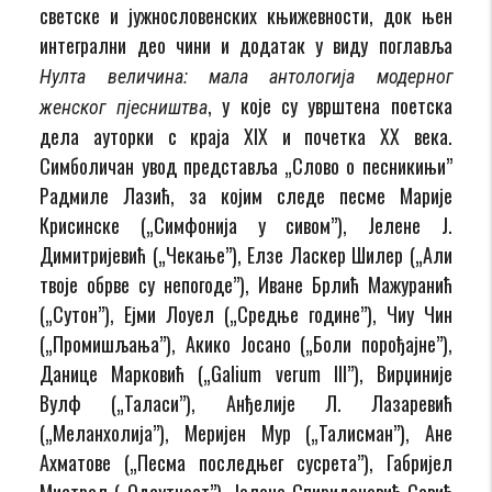
светске и јужнословенских књижевности, док њен
интегрални део чини и додатак у виду поглавља
Нулта величина: мала антологија модерног
, у које су уврштена поетска
женског пјесништва
дела ауторки с краја ХIX и почетка ХХ века.
Симболичан увод представља „Слово о песникињи”
Радмиле Лазић, за којим следе песме Марије
Крисинске („Симфонија у сивом”), Јелене Ј.
Димитријевић („Чекање”), Елзе Ласкер Шилер („Али
твоје обрве су непогоде”), Иване Брлић Мажуранић
(„Сутон”), Ејми Лоуел („Средње године”), Чиу Чин
(„Промишљања”), Акико Јосано („Боли порођајне”),
Данице Марковић („Galium verum III”), Вирџиније
Вулф („Таласи”), Анђелије Л. Лазаревић
(„Меланхолија”), Меријен Мур („Талисман”), Ане
Ахматове („Песма последњег сусрета”), Габријел
Мистрал („Одсутност”), Јелене Спиридоновић Савић