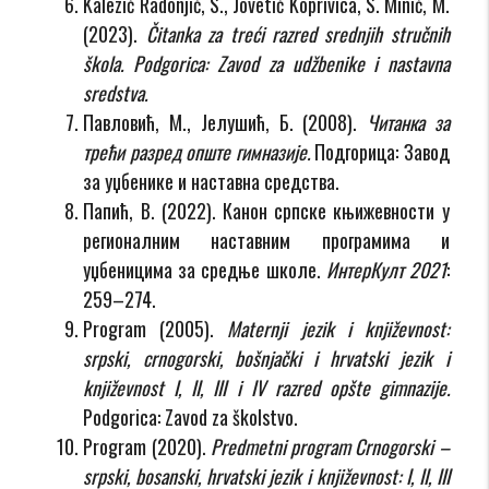
Kalezić Radonjić, S., Jovetić Koprivica, S. Minić, M.
(2023).
Čitanka za treći razred srednjih stručnih
škola. Podgorica: Zavod za udžbenike i nastavna
sredstva.
Павловић, М., Јелушић, Б. (2008).
Читанка за
трећи разред опште гимназије.
Подгорица: Завод
за уџбенике и наставна средства.
Папић, В. (2022). Канон српске књижевности у
регионалним наставним програмима и
уџбеницима за средње школе.
ИнтерКулт 2021
:
259–274.
Program (2005).
Maternji jezik i književnost:
srpski, crnogorski, bošnjački i hrvatski jezik i
književnost I, II, III i IV razred opšte gimnazije.
Podgorica: Zavod za školstvo.
Program (2020).
Predmetni program Crnogorski –
srpski, bosanski, hrvatski jezik i književnost: I, II, III