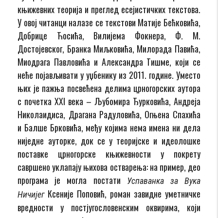
књижевних теорија и преглед есејистичких текстова.
У овој читанци налазе се текстови Матије Бећковића,
Добрице Ћосића, Вилијема Фокнера, Ф. М.
Достојевског, Бранка Миљковића, Милорада Павића,
Миодрага Павловића и Александра Тишме, који се
неће појављивати у уџбенику из 2011. године. Уместо
њих је пажња посвећена делима црногорских аутора
с почетка ХХI века – Љубомира Ђурковића, Андреја
Николаидиса, Драгана Радуловића, Огњена Спахића
и Балше Брковића, међу којима нема имена ни дела
ниједне ауторке, док се у теоријске и идеолошке
поставке црногорске књижевности у покрету
савршено уклапају њихова остварења: на пример, део
програма је могла постати
Успаванка за Вука
Ксеније Поповић, роман завидне уметничке
Ничијег
вредности у постјугословенским оквирима, који