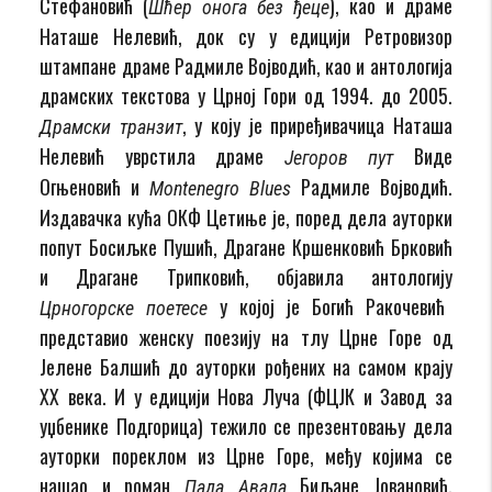
Стефановић (
), као и драме
Шћер онога без ђеце
Наташе Нелевић, док су у едицији Ретровизор
штампане драме Радмиле Војводић, као и антологија
драмских текстова у Црној Гори од 1994. до 2005.
, у коју је приређивачица Наташа
Драмски транзит
Нелевић уврстила драме
Виде
Јегоров пут
Огњеновић и
Радмиле Војводић.
Montenegro Blues
Издавачка кућа ОКФ Цетиње је, поред дела ауторки
попут Босиљке Пушић, Драгане Кршенковић Брковић
и Драгане Трипковић, објавила антологију
у којој је Богић Ракочевић
Црногорске поетесе
представио женску поезију на тлу Црне Горе од
Јелене Балшић до ауторки рођених на самом крају
ХХ века. И у едицији Нова Луча (ФЦЈК и Завод за
уџбенике Подгорица) тежило се презентовању дела
ауторки пореклом из Црне Горе, међу којима се
нашао и роман
Биљане Јовановић.
Пада Авала