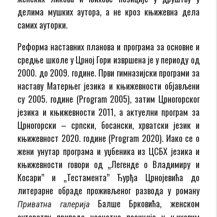
делима мушких аутора, а не кроз књижевна дела
самих ауторки.
Реформа наставних планова и програма за основне и
средње школе у Црној Гори извршена је у периоду од
2000. до 2009. године. Први гимназијски програми за
наставу Матерњег језика и књижевности објављени
су 2005. године (Program 2005), затим Црногорског
језика и књижевности 2011, а актуелни програм за
Црногорски – српски, босански, хрватски језик и
књижевност 2020. године (Program 2020). Иако се о
жени унутар програма и уџбеника из ЦСБХ језика и
књижевности говори од „Легенде о Владимиру и
Косари” и „Тестамента” Ђурђа Црнојевића до
литерарне обраде проживљеног развода у роману
Балше Брковића, женском
Приватна галерија
ауторству припада незнатна позиција у њиховим