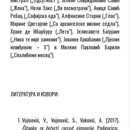
(„Жена”), Нели Закс („Ви посматрачи”), Анице Савић
Ребац („Сафијска ода”), Алфонсине Сторни („Глас”),
Марине Цветајеве („Са архангелске висине седла”),
Хуане де Ибарбуру („Лето”), Јелисавете Багрјане
(„Нико те није заменио”), Јованке Хрваћанин („Пјесме
невиђеном – Х”) и Милене Павловић Барили
(„Спалићемо месец”).
ЛИТЕРАТУРА И ИЗВОРИ:
Vojinović, V., Vojinović, S., Vuković, A. (2017).
Čitanka za četvrti razred gimnazije.
Podgorica: