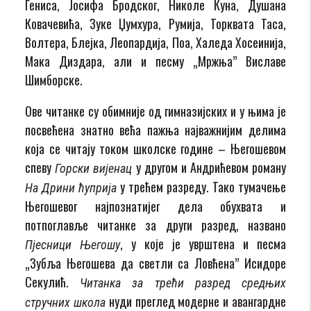
Гениса, Јосифа Бродског, Николе Куна, Душана
Ковачевића, Зуке Џумхура, Румија, Торквата Таса,
Волтера, Блејка, Леопардија, Поа, Халеда Хосеинија,
Мака Диздара, али и песму „Мржња” Виславе
Шимборске.
Ове читанке су обимније од гимназијских и у њима је
посвећена знатно већа пажња најважнијим делима
која се читају током школске године – Његошевом
спеву
у другом и Андрићевом роману
Горски вијенац
у трећем разреду. Тако тумачење
На Дрини ћуприја
Његошевог најпознатијег дела обухвата и
потпоглавље читанке за други разред, названо
, у које је уврштена и песма
Пјесници Његошу
„Зубља Његошева да светли са Ловћена” Исидоре
Секулић.
Читанка за трећи разред средњих
нуди преглед модерне и авангардне
стручних школа