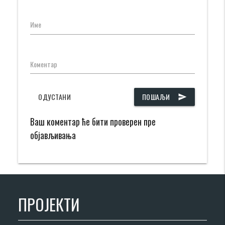
Име
Коментар
ОДУСТАНИ
ПОШАЉИ
send
Ваш коментар ће бити проверен пре
објављивања
ПРОЈЕКТИ