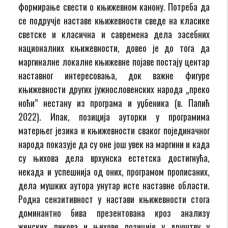
формирање свести о књижевном канону. Потреба да
се подручје наставе књижевности сведе на класике
светске и класична и савремена дела засебних
националних књижевности, довео је до тога да
маргиналне локалне књижевне појаве постају центар
наставног интересовања, док важне фигуре
књижевности других јужнословенских народа „преко
ноћи” нестану из програма и уџбеника (в. Папић
2022). Ипак, позиција ауторки у програмима
матерњег језика и књижевности сваког појединачног
народа показује да су оне још увек на маргини и када
су њихова дела врхунска естетска достигнућа,
некада и успешнија од оних, програмом прописаних,
дела мушких аутора унутар исте наставне области.
Родна сензитивност у настави књижевности стога
доминантно бива презентована кроз анализу
женских ликова и њихове позиције у друштву у