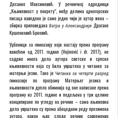
Десанке Максимовић. У речничкој одредници
„Књижевност у покрету”, међу делима црногорских
писаца наведено је само једно чији је аутор жена –
збирка приповедака
Драгане
Ватра у Александрији
Кршенковић Брковић.
Уџбеници за гимназију који настају према програму
важећем од 2011. године (Vojinović i dr. 2017), не
садрже многа дела аутора светске и српске
књижевности која су била уврштена у читанке за
матерњи језик. Тако је
Читанка за четврти разред
гимназије по програму Матерњег језика и
књижевности дупло обимнија од оне написане према
програму из 2011. године и подељена у три целине
конципиране по угледу на речник – сама књижевна
дела уврштена су према абецедном реду презимена
аутора, након њих следе речник савремених