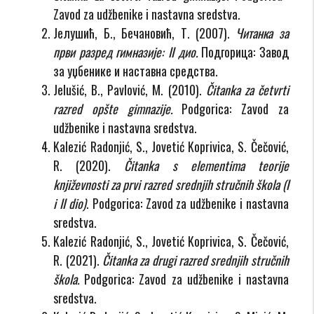
Zavod za udžbenike i nastavna sredstva.
Јелушић, Б., Бечановић, Т. (2007).
Читанка за
први разред гимназије: II дио.
Подгорица: Завод
за уџбенике и наставна средства.
Jelušić, B., Pavlović, M. (2010).
Čitanka za četvrti
razred opšte gimnazije.
Podgorica: Zavod za
udžbenike i nastavna sredstva.
Kalezić Radonjić, S., Jovetić Koprivica, S. Čečović,
R. (2020).
Čitanka s elementima teorije
književnosti za prvi razred srednjih stručnih škola (I
i II dio)
. Podgorica: Zavod za udžbenike i nastavna
sredstva.
Kalezić Radonjić, S., Jovetić Koprivica, S. Čečović,
R. (2021).
Čitanka za drugi razred srednjih stručnih
škola.
Podgorica: Zavod za udžbenike i nastavna
sredstva.