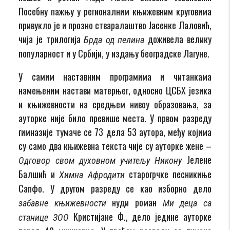
Посебну пажњу у регионалним књижевним круговима
привукло је и прозно стваралаштво Јасенке Лаловић,
чија је трилогија
доживела велику
Брда од пелина
популарност и у Србији, у издању београдске Лагуне.
У самим наставним програмима и читанкама
намењеним настави матерњег, односно ЦСБХ језика
и књижевности на средњем нивоу образовања, за
ауторке није било превише места. У првом разреду
гимназије тумаче се 73 дела 53 аутора, међу којима
су само два књижевна текста чије су ауторке жене –
Јелене
Одговор свом духовном учитељу Никону
Балшић и
старогрчке песникиње
Химна Афродити
Сапфо. У другом разреду се као изборно дело
нуди роман
забавне књижевности
Ми деца са
Кристијане Ф., дело једине ауторке
станице ЗОО