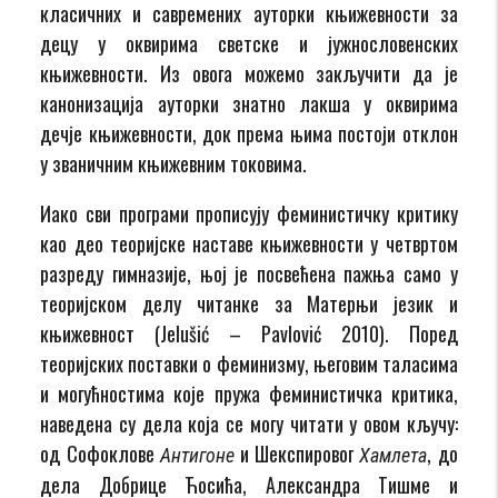
класичних и савремених ауторки књижевности за
децу у оквирима светске и јужнословенских
књижевности. Из овога можемо закључити да је
канонизација ауторки знатно лакша у оквирима
дечје књижевности, док према њима постоји отклон
у званичним књижевним токовима.
Иако сви програми прописују феминистичку критику
као део теоријске наставе књижевности у четвртом
разреду гимназије, њој је посвећена пажња само у
теоријском делу читанке за Матерњи језик и
књижевност (Jelušić – Pavlović 2010). Поред
теоријских поставки о феминизму, његовим таласима
и могућностима које пружа феминистичка критика,
наведена су дела која се могу читати у овом кључу:
од Софоклове
и Шекспировог
, до
Антигоне
Хамлета
дела Добрице Ћосића, Александра Тишме и