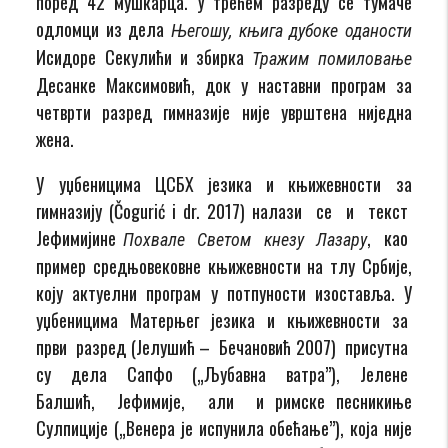
поред 42 мушкарца. У трећем разреду се тумаче
одломци из дела
Његошу, књига дубоке оданости
Исидоре Секулићи и збирка
Тражим помиловање
Десанке Максимовић, док у наставни програм за
четврти разред гимназије није уврштена ниједна
жена.
У уџбеницима ЦСБХ језика и књижевности за
гимназију (Čogurić i dr. 2017) налази се и текст
Јефимијине
, као
Похвале Светом кнезу Лазару
пример средњовековне књижевности на тлу Србије,
коју актуелни програм у потпуности изоставља. У
уџбеницима Матерњег језика и књижевности за
први разред (Јелушић – Бечановић 2007) присутна
су дела Сапфо („Љубавна ватра”), Јелене
Балшић, Јефимије, али и римске песникиње
Сулпиције („Венера је испунила обећање”), која није