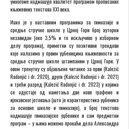
умногоме надмашује квалитет програмом прописаних
књижевних текстова ХХI века.
Иако је у наставним програмима за гимназије и
средње стручне школе у Црној Гори број ауторки
незавидан (око 3,5% и то искључиво у изборном
делу програма), приметни су позитивни трендови
које налазимо у првим уџбеницима књижевности за
средње стручне школе штампаним у Црној Гори. У
овом тренутку су објављене читанке за први (Kalezić
Radonjić i dr. 2020), други (Kalezić Radonjić i dr. 2021)
и трећи разред (Kalezić Radonjić i dr. 2023) у којима
се одустаје од наметања две нове графеме и
ијекавског јотовања (што је карактеристика уџбеника
за основне школе и гимназије), а број текстова
надмашује гимназијске уџбенике и сам предметни
програм – у њима можемо пронаћи дела Александра