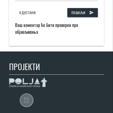
ОДУСТАНИ
ПОШАЉИ
send
Ваш коментар ће бити проверен пре
објављивања
ПРОЈЕКТИ