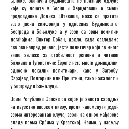
Српске. Званична Будимпешта не признаје одлуке
које су донете у Босни и Херцеговини о смени
председника Додика. Штавише, може се пратити
врло јасна симфонија у односима Будимпеште,
Београда и Бањалуке а у вези са овим немилим
догађајима. Виктор Орбан, дакле, када сагледамо
све ово напред речено, јесте политичар који се много
више залаже за стабилност региона и читавог
Балкана и Југоисточне Европе него многи домицилни,
односно локални политичари, како у Загребу,
Сарајеву, Подгорици или Приштини, тако нажалост и
у Београду и Бањалуци.
Осим Републике Српске са којом је заиста сарадња
на изузетно високом нивоу, вреди напоменути један
веома интересантан случај везан за однос мађарске
владе према Србима у Хрватској. Наиме, у насељу