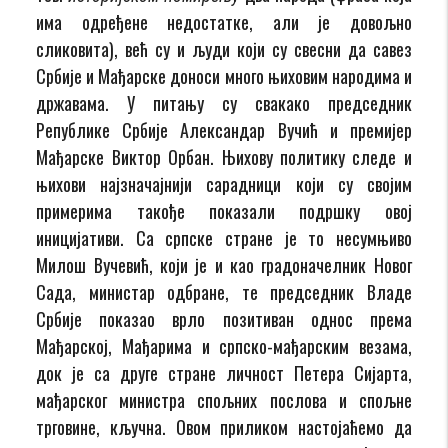
има одређене недостатке, али је довољно
сликовита), већ су и људи који су свесни да савез
Србије и Мађарске доноси много њиховим народима и
државама. У питању су свакако председник
Републике Србије Александар Вучић и премијер
Мађарске Виктор Орбан. Њихову политику следе и
њихови најзначајнији сарадници који су својим
примерима такође показали подршку овој
иницијативи. Са српске стране је то несумњиво
Милош Вучевић, који је и као градоначелник Новог
Сада, министар одбране, те председник Владе
Србије показао врло позитиван однос према
Мађарској, Мађарима и српско-мађарским везама,
док је са друге стране личност Петера Сијарта,
мађарског министра спољних послова и спољне
трговине, кључна. Овом приликом настојаћемо да