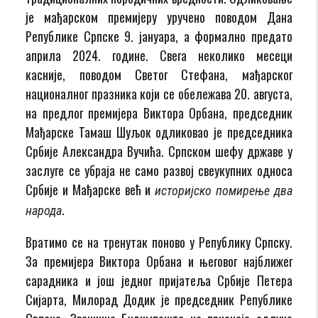
је мађарском премијеру уручено поводом Дана
Републике Српске 9. јануара, а формално предато
априла 2024. године. Свега неколико месеци
касније, поводом Светог Стефана, мађарског
националног празника који се обележава 20. августа,
на предлог премијера Виктора Орбана, председник
Мађарске Тамаш Шуљок одликовао је председника
Србије Александра Вучића. Српском шефу државе у
заслуге се убраја не само развој свеукупних односа
Србије и Мађарске већ и
историјско помирење два
.
народа
Вратимо се на тренутак поново у Републику Српску.
За премијера Виктора Орбана и његовог најближег
сарадника и још једног пријатеља Србије Петера
Сијарта, Милорад Додик је председник Републике