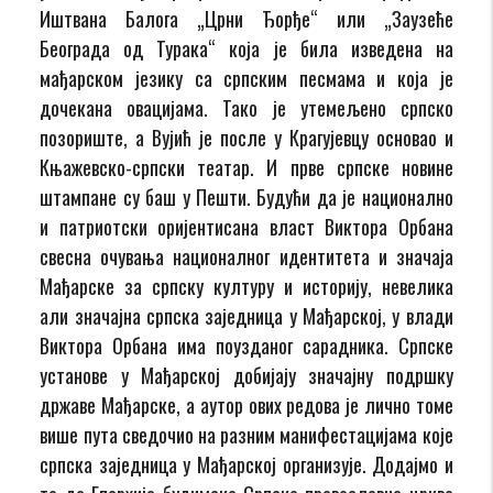
Иштвана Балога „Црни Ђорђе“ или „Заузеће
Београда од Турака“ која је била изведена на
мађарском језику са српским песмама и која је
дочекана овацијама. Тако је утемељено српско
позориште, а Вујић је после у Крагујевцу основао и
Књажевско-српски театар. И прве српске новине
штампане су баш у Пешти. Будући да је национално
и патриотски оријентисана власт Виктора Орбана
свесна очувања националног идентитета и значаја
Мађарске за српску културу и историју, невелика
али значајна српска заједница у Мађарској, у влади
Виктора Орбана има поузданог сарадника. Српске
установе у Мађарској добијају значајну подршку
државе Мађарске, а аутор ових редова је лично томе
више пута сведочио на разним манифестацијама које
српска заједница у Мађарској организује. Додајмо и