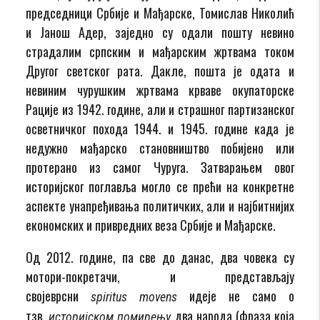
председници Србије и Мађарске, Томислав Николић
и Јанош Адер, заједно су одали пошту невино
страдалим српским и мађарским жртвама током
Другог светског рата. Дакле, пошта је одата и
невиним чурушким жртвама крваве окупаторске
Рације из 1942. године, али и страшног партизанског
осветничког похода 1944. и 1945. године када је
недужно мађарско становништво побијено или
протерано из самог Чуруга. Затварањем овог
историјског поглавља могло се прећи на конкретне
аспекте унапређивања политичких, али и најбитнијих
економских и привредних веза Србије и Мађарске.
Од 2012. године, па све до данас, два човека су
мотори-покретачи, и представљају
својеврсни
идеје не само о
spiritus movens
тзв.
два народа
(фраза која
историјском помирењу