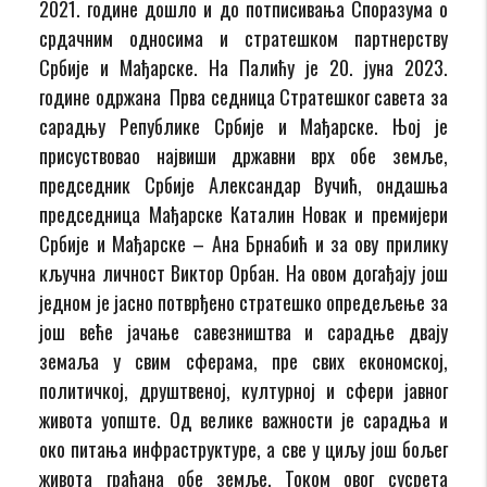
2021. године дошло и до потписивања Споразума о
срдачним односима и стратешком партнерству
Србије и Мађарске. На Палићу је 20. јуна 2023.
године одржана Прва седница Стратешког савета за
сарадњу Републике Србије и Мађарске. Њој је
присуствовао највиши државни врх обе земље,
председник Србије Александар Вучић, ондашња
председница Мађарске Каталин Новак и премијери
Србије и Мађарске – Ана Брнабић и за ову прилику
кључна личност Виктор Орбан. На овом догађају још
једном је јасно потврђено стратешко опредељење за
још веће јачање савезништва и сарадње двају
земаља у свим сферама, пре свих економској,
политичкој, друштвеној, културној и сфери јавног
живота уопште. Од велике важности је сарадња и
око питања инфраструктуре, а све у циљу још бољег
живота грађана обе земље. Током овог сусрета