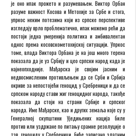
је оно ипак прожето и разумевањем. Виктор Орбан
разуме важност Косова и Метохије за Србе и стога,
упркос неким потезима који из српске перспективе
изгледају врло проблематично, ипак можемо рећи да
постоји једна умеренија политика и амбивалентан
однос према косовскометохијској ситуацији. Упркос
томе, влада Виктора Орбана је на још много терена
показала да је уз Србију и цео српски народ када је
најнеопходније. Мађарска је својим јасним и
недвосмисленим противљењем да се Срби и Србија
окриве за непостојећи геноцид у Сребреници и да се
српском народу стави жиг геноцидног народа, такође
показала да стоји на страни Србије и српског
народа. Име Мађарске, као и других земаља које су у
Генералној скупштини Уједињених нација биле
против или уздржане по питању срамне резолуције о
тзв. геноциду у Сребреници, биће записано златним