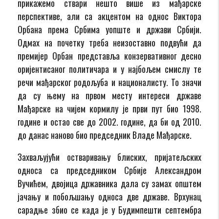
прикажемо ствари нешто више из мађарске
перспективе, али са акцентом на однос Виктора
Орбана према Србима уопште и држави Србији.
Одмах на почетку треба неизоставно подвући да
премијер Орбан представља конзервативног десно
оријентисаног политичара и у најбољем смислу те
речи мађарског родољуба и националисту. То значи
да су њему на првом месту интереси државе
Мађарске на чијем кормилу је први пут био 1998.
године и остао све до 2002. године, да би од 2010.
до данас наново био председник Владе Мађарске.
Захваљујући остваривању блиских, пријатељских
односа са председником Србије Александром
Вучићем, двојица државника дала су замах општем
јачању и побољшању односа две државе. Врхунац
сарадње збио се када је у Будимпешти септембра