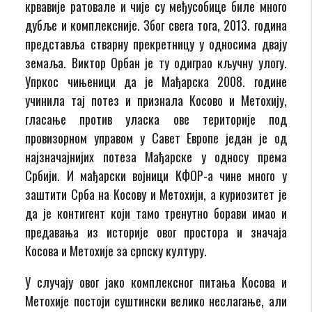
крвавије ратовале и чије су међусобице биле много
дубље и комплексније. Због свега тога, 2013. година
представља стварну прекретницу у односима двају
земаља. Виктор Орбан је ту одиграо кључну улогу.
Упркос чињеници да је Мађарска 2008. године
учинила тај потез и признала Косово и Метохију,
гласање против уласка ове територије под
провизорном управом у Савет Европе један је од
најзначајнијих потеза Мађарске у односу према
Србији. И мађарски војници КФОР-а чине много у
заштити Срба на Косову и Метохији, а куриозитет је
да је контигент који тамо тренутно борави имао и
предавања из историје овог простора и значаја
Косова и Метохије за српску културу.
У случају овог јако комплексног питања Косова и
Метохије постоји суштински велико неслагање, али