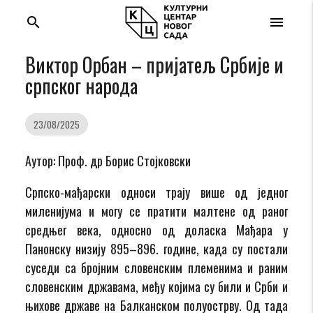
search
menu
Виктор Орбан – пријатељ Србије и
српског народа
23/08/2025
Аутор: Проф. др Борис Стојковски
Српско-мађарски односи трају више од једног
миленијума и могу се пратити малтене од раног
средњег века, односно од доласка Мађара у
Панонску низију 895–896. године, када су постали
суседи са бројним словенским племенима и раним
словенским државама, међу којима су били и Срби и
њихове државе на Балканском полуострву. Од тада