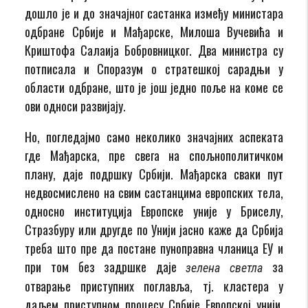
дошло је и до значајног састанка између министара
одбране Србије и Мађарске, Милоша Вучевића и
Криштофа Салаија Бобровницког. Два министра су
потписала и Споразум о стратешкој сарадњи у
области одбране, што је још једно поље на коме се
ови односи развијају.
Но, погледајмо само неколико значајних аспеката
где Мађарска, пре свега на спољнополитичком
плану, даје подршку Србији. Мађарска сваки пут
недвосмислено на свим састанцима европских тела,
односно институција Европске уније у Бриселу,
Стразбуру или другде по Унији јасно каже да Србија
треба што пре да постане пуноправна чланица ЕУ и
при том без задршке даје
за
зелена светла
отварање приступних поглавља, тј. кластера у
даљем приступном процесу Србије Европској унији.