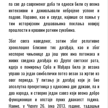
па све до савременог доба ти односи били су веома
интензивни и доживљавали небројене успоне и
падове. Наравно, као и свугде, највише се пажње у
тим историјским дешавањима поклања новијој
прошлости и крвавим ратним сукобима.
Због свега наведеног, затим због релативне
хронолошке близине тих догађаја, као и због
неспорне чињенице да још увек има потомака и
живих сведока догађаја из Другог светског рата,
идеја о помирењу Срба и Мађара била је везана
управо за један симболички потез везан за жртве из
овог периода. У питању је догађај који је био
апсолутна прекретница у односима две државе, па и
два народа, и створио један савез који веома добро
функционише и опстаје пуних дванаест година.
Наиме, у Чуругу 26. јуна 2013. године, тадашњи