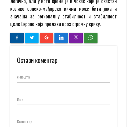
логично, али у исто време је и човек који је свестан
колико српско-мађарска кичма може бити јака и
значајна за регионалну стабилност и стабилност
целе Европе која пролази кроз огромну кризу.
Остави коментар
е-пошта
Име
Коментар