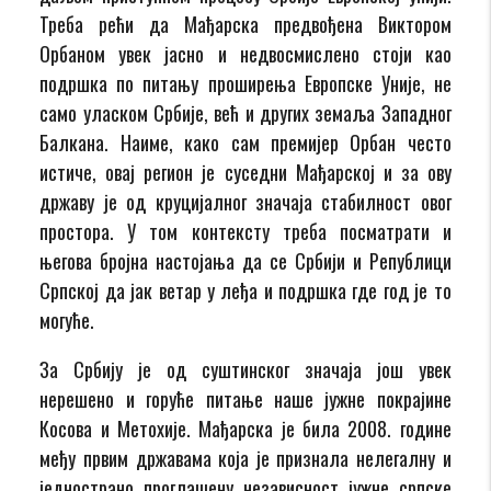
Треба рећи да Мађарска предвођена Виктором
Орбаном увек јасно и недвосмислено стоји као
подршка по питању проширења Европске Уније, не
само уласком Србије, већ и других земаља Западног
Балкана. Наиме, како сам премијер Орбан често
истиче, овај регион је суседни Мађарској и за ову
државу је од круцијалног значаја стабилност овог
простора. У том контексту треба посматрати и
његова бројна настојања да се Србији и Републици
Српској да јак ветар у леђа и подршка где год је то
могуће.
За Србију је од суштинског значаја још увек
нерешено и горуће питање наше јужне покрајине
Косова и Метохије. Мађарска је била 2008. године
међу првим државама која је признала нелегалну и
једнострано проглашену независност јужне српске