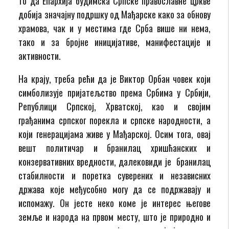
то да Епархија будимска Српске православне цркве
добија значајну подршку од Мађарске како за обнову
храмова, чак и у местима где Срба више ни нема,
тако и за бројне иницијативе, манифестације и
активности.
На крају, треба рећи да је Виктор Орбан човек који
симболизује пријатељство према Србима у Србији,
Републици Српској, Хрватској, као и својим
грађанима српског порекла и српске народности, а
који генерацијама живе у Мађарској. Осим тога, овај
вешт политичар и бранилац хришћанских и
конзервативних вредности, далековиди је бранилац
стабилности и поретка суверених и независних
држава које међусобно могу да се подржавају и
испомажу. Он јесте неко коме је интерес његове
земље и народа на првом месту, што је природно и