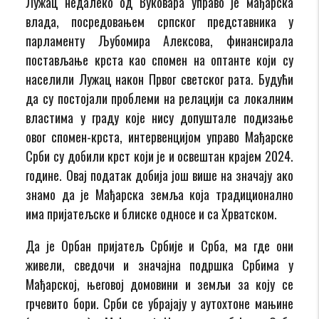
Лужац недалеко од Вуковара управо је мађарска
влада, посредовањем српског представника у
парламенту Љубомира Алексова, финансирала
постављање крста као спомен на оптанте који су
населили Лужац након Првог светског рата. Будући
да су постојали проблеми на релацији са локалним
властима у граду које нису допуштале подизање
овог спомен-крста, интервенцијом управо Мађарске
Срби су добили крст који је и освештан крајем 2024.
године. Овај податак добија још више на значају ако
знамо да је Мађарска земља која традиционално
има пријатељске и блиске односе и са Хрватском.
Да је Орбан пријатељ Србије и Срба, ма где они
живели, сведочи и значајна подршка Србима у
Мађарској, његовој домовини и земљи за коју се
грчевито бори. Срби се убрајају у аутохтоне мањине