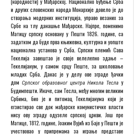
(народности) у Мађарској. Национално буђење Срба
и других словенских народа Монархије довело је до
стварања модерних институција, управо везаних за
Србе на тлу данашње Мађарске. Најпре, поменимо
Матицу српску основану у Пешти 1826. године, са
задатком да буде прва књижевна, културна и уопште
национална установа у Срба. Српски племић Сава
Текелија завештао је своје велелепно здање –
Текелијанум, у самом срцу Пеште, за школовање
младих Срба. Данас је у делу ове зграде ђачки
дом
у
Српског образовног центра Никола Тесла
Будимпешти. Иначе, сам Тесла, међу многим великим
Србима, био је и питомац Текелијанума који је
егзистирао све док мађарске комунистичке власти
нису ову зграду одузеле српској цркви. Још пре
Матице, 1812. године, Јоаким Вујић из Баје у Пешти је
учествовао у припремама за играње представе