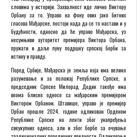
словима у историји. Захвалност иде лично Виктору
Орбану за то. Управо на фону ових јако битних
гласова Мађарске, постоји нада да се то настави и у
будућности, односно да ће управо Мађарска, уз
несумњиви ауторитет премијера Виктора Орбана,
пружати и даље пуну подршку српској борби за
истину и правду.
Поред Србије, Мађарска је земља која има велико
разумевање и за положај Републике Српске, а
председник Српске Милорад Додик такође има
веома блиске односе са мађарским премијером
Виктором Орбаном. Штавише, управо је премијер
Орбан прошле 2024. године одликован Орденом
Републике Српске на ленти због унапређења
свеукупних односа, али и због борбе за очување
традиционалних породичних вредности. Одликовање