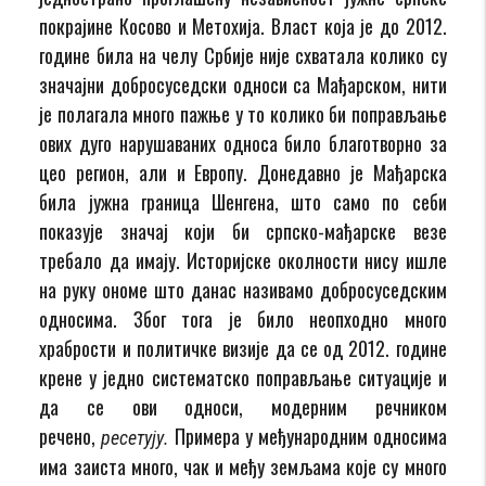
покрајине Косово и Метохија. Власт која је до 2012.
године била на челу Србије није схватала колико су
значајни добросуседски односи са Мађарском, нити
је полагала много пажње у то колико би поправљање
ових дуго нарушаваних односа било благотворно за
цео регион, али и Европу. Донедавно је Мађарска
била јужна граница Шенгена, што само по себи
показује значај који би српско-мађарске везе
требало да имају. Историјске околности нису ишле
на руку ономе што данас називамо добросуседским
односима. Због тога је било неопходно много
храбрости и политичке визије да се од 2012. године
крене у једно систематско поправљање ситуације и
да се ови односи, модерним речником
речено,
Примера у међународним односима
ресетују.
има заиста много, чак и међу земљама које су много