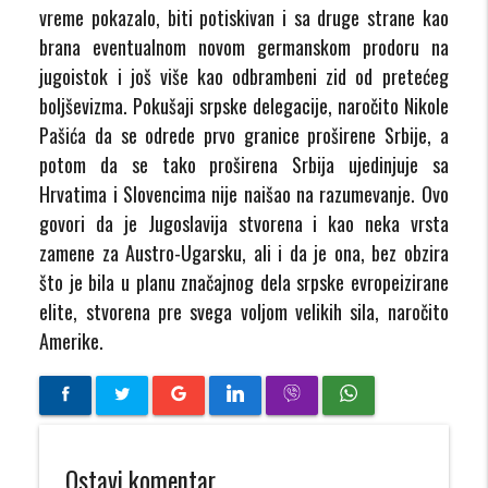
vreme pokazalo, biti potiskivan i sa druge strane kao
brana eventualnom novom germanskom prodoru na
jugoistok i još više kao odbrambeni zid od pretećeg
boljševizma. Pokušaji srpske delegacije, naročito Nikole
Pašića da se odrede prvo granice proširene Srbije, a
potom da se tako proširena Srbija ujedinjuje sa
Hrvatima i Slovencima nije naišao na razumevanje. Ovo
govori da je Jugoslavija stvorena i kao neka vrsta
zamene za Austro-Ugarsku, ali i da je ona, bez obzira
što je bila u planu značajnog dela srpske evropeizirane
elite, stvorena pre svega voljom velikih sila, naročito
Amerike.
Ostavi komentar