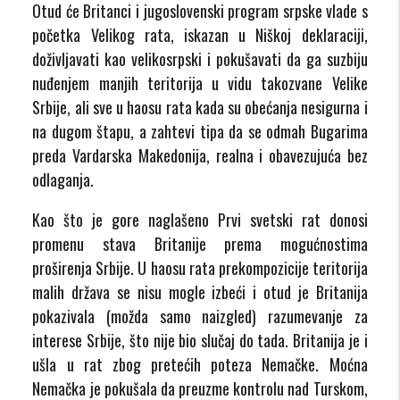
Otud će Britanci i jugoslovenski program srpske vlade s
početka Velikog rata, iskazan u Niškoj deklaraciji,
doživljavati kao velikosrpski i pokušavati da ga suzbiju
nuđenjem manjih teritorija u vidu takozvane Velike
Srbije, ali sve u haosu rata kada su obećanja nesigurna i
na dugom štapu, a zahtevi tipa da se odmah Bugarima
preda Vardarska Makedonija, realna i obavezujuća bez
odlaganja.
Kao što je gore naglašeno Prvi svetski rat donosi
promenu stava Britanije prema mogućnostima
proširenja Srbije. U haosu rata prekompozicije teritorija
malih država se nisu mogle izbeći i otud je Britanija
pokazivala (možda samo naizgled) razumevanje za
interese Srbije, što nije bio slučaj do tada. Britanija je i
ušla u rat zbog pretećih poteza Nemačke. Moćna
Nemačka je pokušala da preuzme kontrolu nad Turskom,