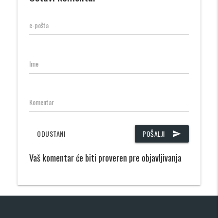
e-pošta
Ime
Komentar
ODUSTANI
POŠALJI
send
Vaš komentar će biti proveren pre objavljivanja