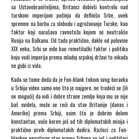
sa Ustavobraniteljima, Britanci dobivši kontrolu nad
turskom imperijom počinju da definišu Srbe, uvek
spremne na borbu za slobodu i ugrožavanje Turske, kao
faktor koji narušava ravnotežu kojom se neutrališe
Rusija na Balkanu. Od tada praktično, dakle od polovine
XIX veka, Srbi se vide kao remetilački faktor i politika
koju vodi imperija prema mladoj srpskoj državi to nikada
ne gubi iz vida.
Kada se tome doda da je Fon-blank tokom svog boravka
u Srbiju video samo ono što je najgore, ne trudeći se (ili
ne mogući) da vidi i dobre strane zemlje koja mu se nije
baš svidela, može se reći da stav Britanije (danas i
Amerike) prema Srbiji, osim što je dobrim delom
konstantan, vuče koren još od tih diplomatskih misija i
praktično prvih diplomatskih dodira. Razlozi za Fon-
blankov negativan stav prema Srbima su još i političari