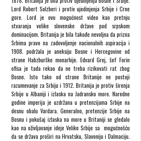
1878. Britanija je bila protiv ujedinjenja Bosne i Srbije.
Lord Robert Solzberi i protiv ujedinjenja Srbije i Crne
gore. Lord je ovu mogućnost video kao pretnju
stvaranja velike slovenske države pod srpskom
dominacijom. Britanija je bila takođe nevoljna da prizna
Srbima pravo na zadovoljenje nacionalnih aspiracija i
1908. podržala je aneksiju Bosne i Hercegovine od
strane Habzburške monarhije. Edvard Grej, šef Forin
ofisa je tada rekao da ne treba rizikovati rat zbog
Bosne. Isto tako od strane Britanije ne postoji
razumevanje za Srbiju i 1912. Britanija je protiv širenja
Srbije u Albaniji i izlaska na Jadransko more. Naredne
godine imperija je uzdržana u pretenzijama Srbije na
desnu obalu Vardara. Generalno, pretenzije Srbije na
Bosnu i pokušaj izlaska na more u Britaniji se gledalo
kao na oživljavanje ideje Velike Srbije sa mogućnošću
da se država proširi na Hrvatsku, Slavoniju i Dalmaciju.