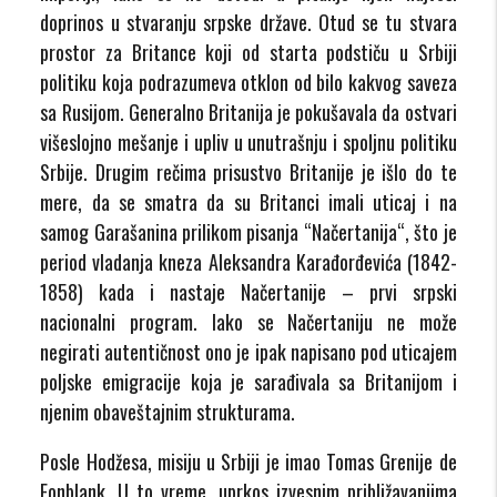
doprinos u stvaranju srpske države. Otud se tu stvara
prostor za Britance koji od starta podstiču u Srbiji
politiku koja podrazumeva otklon od bilo kakvog saveza
sa Rusijom. Generalno Britanija je pokušavala da ostvari
višeslojno mešanje i upliv u unutrašnju i spoljnu politiku
Srbije. Drugim rečima prisustvo Britanije je išlo do te
mere, da se smatra da su Britanci imali uticaj i na
samog Garašanina prilikom pisanja “Načertanija“, što je
period vladanja kneza Aleksandra Karađorđevića (1842-
1858) kada i nastaje Načertanije – prvi srpski
nacionalni program. Iako se Načertaniju ne može
negirati autentičnost ono je ipak napisano pod uticajem
poljske emigracije koja je sarađivala sa Britanijom i
njenim obaveštajnim strukturama.
Posle Hodžesa, misiju u Srbiji je imao Tomas Grenije de
Fonblank. U to vreme, uprkos izvesnim približavanjima