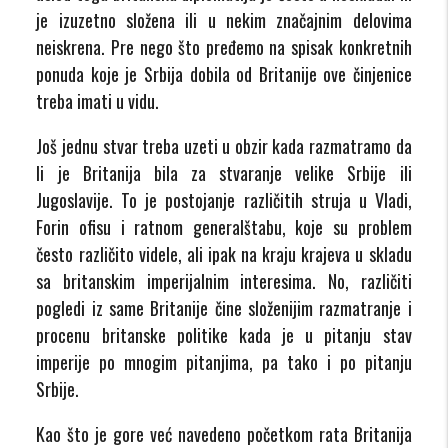
je izuzetno složena ili u nekim značajnim delovima
neiskrena. Pre nego što pređemo na spisak konkretnih
ponuda koje je Srbija dobila od Britanije ove činjenice
treba imati u vidu.
Još jednu stvar treba uzeti u obzir kada razmatramo da
li je Britanija bila za stvaranje velike Srbije ili
Jugoslavije. To je postojanje različitih struja u Vladi,
Forin ofisu i ratnom generalštabu, koje su problem
često različito videle, ali ipak na kraju krajeva u skladu
sa britanskim imperijalnim interesima. No, različiti
pogledi iz same Britanije čine složenijim razmatranje i
procenu britanske politike kada je u pitanju stav
imperije po mnogim pitanjima, pa tako i po pitanju
Srbije.
Kao što je gore već navedeno početkom rata Britanija