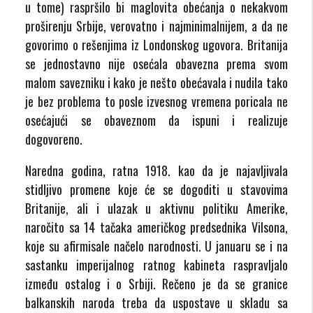
u tome) raspršilo bi maglovita obećanja o nekakvom
proširenju Srbije, verovatno i najminimalnijem, a da ne
govorimo o rešenjima iz Londonskog ugovora. Britanija
se jednostavno nije osećala obavezna prema svom
malom savezniku i kako je nešto obećavala i nudila tako
je bez problema to posle izvesnog vremena poricala ne
osećajući se obaveznom da ispuni i realizuje
dogovoreno.
Naredna godina, ratna 1918. kao da je najavljivala
stidljivo promene koje će se dogoditi u stavovima
Britanije, ali i ulazak u aktivnu politiku Amerike,
naročito sa 14 tačaka američkog predsednika Vilsona,
koje su afirmisale načelo narodnosti. U januaru se i na
sastanku imperijalnog ratnog kabineta raspravljalo
između ostalog i o Srbiji. Rečeno je da se granice
balkanskih naroda treba da uspostave u skladu sa