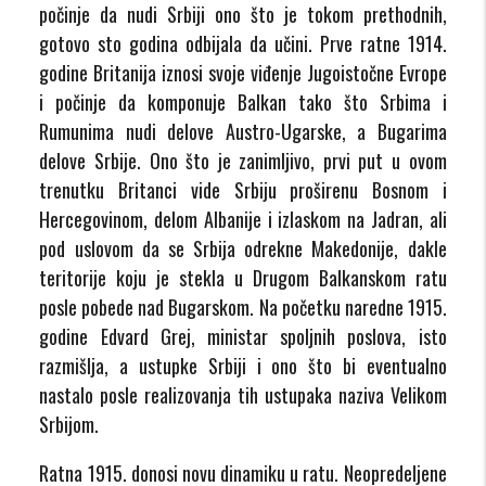
počinje da nudi Srbiji ono što je tokom prethodnih,
gotovo sto godina odbijala da učini. Prve ratne 1914.
godine Britanija iznosi svoje viđenje Jugoistočne Evrope
i počinje da komponuje Balkan tako što Srbima i
Rumunima nudi delove Austro-Ugarske, a Bugarima
delove Srbije. Ono što je zanimljivo, prvi put u ovom
trenutku Britanci vide Srbiju proširenu Bosnom i
Hercegovinom, delom Albanije i izlaskom na Jadran, ali
pod uslovom da se Srbija odrekne Makedonije, dakle
teritorije koju je stekla u Drugom Balkanskom ratu
posle pobede nad Bugarskom. Na početku naredne 1915.
godine Edvard Grej, ministar spoljnih poslova, isto
razmišlja, a ustupke Srbiji i ono što bi eventualno
nastalo posle realizovanja tih ustupaka naziva Velikom
Srbijom.
Ratna 1915. donosi novu dinamiku u ratu. Neopredeljene