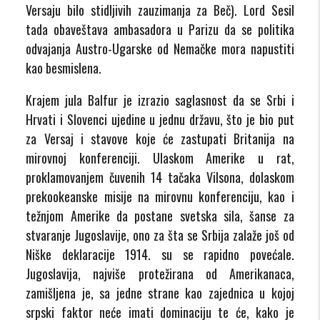
Versaju bilo stidljivih zauzimanja za Beč). Lord Sesil
tada obaveštava ambasadora u Parizu da se politika
odvajanja Austro-Ugarske od Nemačke mora napustiti
kao besmislena.
Krajem jula Balfur je izrazio saglasnost da se Srbi i
Hrvati i Slovenci ujedine u jednu državu, što je bio put
za Versaj i stavove koje će zastupati Britanija na
mirovnoj konferenciji. Ulaskom Amerike u rat,
proklamovanjem čuvenih 14 tačaka Vilsona, dolaskom
prekookeanske misije na mirovnu konferenciju, kao i
težnjom Amerike da postane svetska sila, šanse za
stvaranje Jugoslavije, ono za šta se Srbija zalaže još od
Niške deklaracije 1914. su se rapidno povećale.
Jugoslavija, najviše protežirana od Amerikanaca,
zamišljena je, sa jedne strane kao zajednica u kojoj
srpski faktor neće imati dominaciju te će, kako je