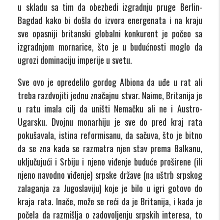
u skladu sa tim da obezbedi izgradnju pruge Berlin-
Bagdad kako bi došla do izvora energenata i na kraju
sve opasniji britanski globalni konkurent je počeo sa
izgradnjom mornarice, što je u budućnosti moglo da
ugrozi dominaciju imperije u svetu.
Sve ovo je opredelilo gordog Albiona da uđe u rat ali
treba razdvojiti jednu značajnu stvar. Naime, Britanija je
u ratu imala cilj da uništi Nemačku ali ne i Austro-
Ugarsku. Dvojnu monarhiju je sve do pred kraj rata
pokušavala, istina reformisanu, da sačuva, što je bitno
da se zna kada se razmatra njen stav prema Balkanu,
uključujući i Srbiju i njeno viđenje buduće proširene (ili
njeno navodno viđenje) srpske države (na uštrb srpskog
zalaganja za Jugoslaviju) koje je bilo u igri gotovo do
kraja rata. Inače, može se reći da je Britanija, i kada je
počela da razmišlja o zadovoljenju srpskih interesa, to