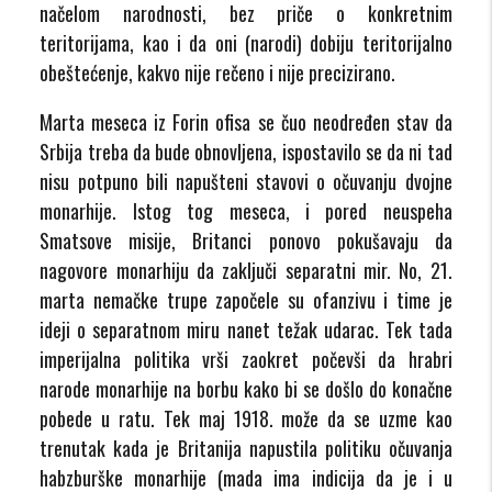
načelom narodnosti, bez priče o konkretnim
teritorijama, kao i da oni (narodi) dobiju teritorijalno
obeštećenje, kakvo nije rečeno i nije precizirano.
Marta meseca iz Forin ofisa se čuo neodređen stav da
Srbija treba da bude obnovljena, ispostavilo se da ni tad
nisu potpuno bili napušteni stavovi o očuvanju dvojne
monarhije. Istog tog meseca, i pored neuspeha
Smatsove misije, Britanci ponovo pokušavaju da
nagovore monarhiju da zaključi separatni mir. No, 21.
marta nemačke trupe započele su ofanzivu i time je
ideji o separatnom miru nanet težak udarac. Tek tada
imperijalna politika vrši zaokret počevši da hrabri
narode monarhije na borbu kako bi se došlo do konačne
pobede u ratu. Tek maj 1918. može da se uzme kao
trenutak kada je Britanija napustila politiku očuvanja
habzburške monarhije (mada ima indicija da je i u