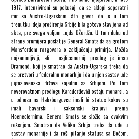
1917. intenzivirani su pokušaji da se sklopi separatni
mir sa Austro-Ugarskom, što govori da je u tom
trenutku ideja proširenja Srbije bila gotovo stavljena ad
akta, pre svega voljom Lojda DŽordža. U tom duhu od
strane premijera poslat je General Smats da sa grofom
Mansfordom razgovara o zaključenju primirja. Možda
najzanimljiviji, ali i najlicemerniji predlog je imao
Dramond, koji je smatrao da Austro-Ugarska treba da
se pretvori u federalnu monarhiju i da u njen sastav uđe
jugoslovenska država zajedno sa Srbijom. Po tom
neverovatnom predlogu Karađorđevići ostaju monarsi, a
u odnosu na Habzburgovce imali bi status kakav su
imali bavarski i saksonski kraljevi prema
Hoencolernima. General Smats se složio sa ovakvim
rešenjem. Smatrao da Velika Srbija treba da uđe u
sastav monarhije i da reši pitanje statusa sa Bečom.