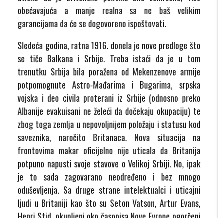
obećavajuća a manje realna sa ne baš velikim
garancijama da će se dogovoreno ispoštovati.
Sledeća godina, ratna 1916. donela je nove predloge što
se tiče Balkana i Srbije. Treba istaći da je u tom
trenutku Srbija bila poražena od Mekenzenove armije
potpomognute Astro-Mađarima i Bugarima, srpska
vojska i deo civila proterani iz Srbije (odnosno preko
Albanije evakuisani ne želeći da dočekaju okupaciju) te
zbog toga zemlja u nepovoljnijem položaju i statusu kod
saveznika, naročito Britanaca. Nova situacija na
frontovima makar oficijelno nije uticala da Britanija
potpuno napusti svoje stavove o Velikoj Srbiji. No, ipak
je to sada zagovarano neodređeno i bez mnogo
oduševljenja. Sa druge strane intelektualci i uticajni
ljudi u Britaniji kao što su Seton Vatson, Artur Evans,
Henri Stid, okupljeni oko časopisa Nove Evrope ogorčeni