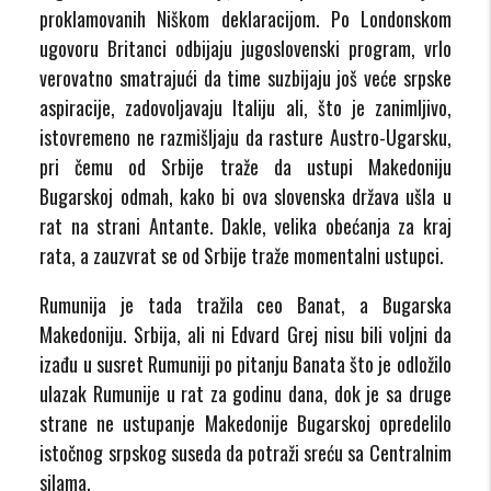
proklamovanih Niškom deklaracijom. Po Londonskom
ugovoru Britanci odbijaju jugoslovenski program, vrlo
verovatno smatrajući da time suzbijaju još veće srpske
aspiracije, zadovoljavaju Italiju ali, što je zanimljivo,
istovremeno ne razmišljaju da rasture Austro-Ugarsku,
pri čemu od Srbije traže da ustupi Makedoniju
Bugarskoj odmah, kako bi ova slovenska država ušla u
rat na strani Antante. Dakle, velika obećanja za kraj
rata, a zauzvrat se od Srbije traže momentalni ustupci.
Rumunija je tada tražila ceo Banat, a Bugarska
Makedoniju. Srbija, ali ni Edvard Grej nisu bili voljni da
izađu u susret Rumuniji po pitanju Banata što je odložilo
ulazak Rumunije u rat za godinu dana, dok je sa druge
strane ne ustupanje Makedonije Bugarskoj opredelilo
istočnog srpskog suseda da potraži sreću sa Centralnim
silama.