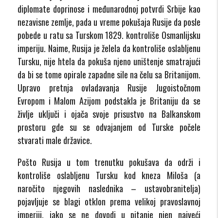
diplomate doprinose i međunarodnoj potvrdi Srbije kao
nezavisne zemlje, pada u vreme pokušaja Rusije da posle
pobede u ratu sa Turskom 1829. kontroliše Osmanlijsku
imperiju. Naime, Rusija je želela da kontroliše oslabljenu
Tursku, nije htela da pokuša njeno uništenje smatrajući
da bi se tome opirale zapadne sile na čelu sa Britanijom.
Upravo pretnja ovladavanja Rusije Jugoistočnom
Evropom i Malom Azijom podstakla je Britaniju da se
življe uključi i ojača svoje prisustvo na Balkanskom
prostoru gde su se odvajanjem od Turske počele
stvarati male državice.
Pošto Rusija u tom trenutku pokušava da održi i
kontroliše oslabljenu Tursku kod kneza Miloša (a
naročito njegovih naslednika – ustavobranitelja)
pojavljuje se blagi otklon prema velikoj pravoslavnoj
imperiji, iako se ne dovodi u pitanje njen najveći