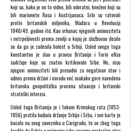
koji su, kako je on to video, bili odvratni, kneževi koji su
bili marionete Rusa i Austrijanaca. Srbi su ratovali
protiv britanskih miljenika, Mađara u Revoluciji
1848/49. godine itd. Kao vrhunac njegovih animoziteta
i netrpeljivosti prema zemlji u kojoj je službovao desilo
se da ga je zadesila bolest u Srbiji. Usled svega toga
konstantno je slao u pravcu Britanije i Forin ofisa
sadržaje koje su znatno kritikovale Srbe. No, nisu
njegovi animoziteti bili presudni za negativan stav i
odnos prema državi i narodu već svakako gore navedena
britanska geopolitička procena situacije i britanski
strateški interesi.
Usled toga Britanija je i tokom Krimskog rata (1853-
1856) pratila buduće držanje Srbije i Srba, i sve karte je
bacala na svog saveznika u Carigradu, te se zbog toga
trudila da Srbija u najmanju ruku zauzme neutralan stav