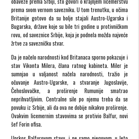
obaveze prema Srbiji, što govori o krajnjem licemerstvu
prema svom vernom savezniku. U tom trenutku, u očima
Britanije gotovo da su bolje stajali Austro-Ugarska i
Bugarska, države koje su bile tri godine u protivničkom
rovu, od saveznice Srbije, koja je podnela možda najveće
žrtve za savezničku stvar.
Da je načelo narodnosti kod Britanaca sporno pokazuje i
stav Vikonta Milera, člana ratnog kabineta. Miler je
sumnjao u valjanost načela narodnosti, tražio je
očuvanje Austro-Ugarske, a stvaranje Jugoslavije,
Čehoslovačke, a proširenje Rumunije smatrao
neprihvatljivim. Centralne sile po njemu treba da se
povuku iz Srbije, ali da ova ne dobije nikakvo proširenje.
Ovakvim licemernim stavovima se protivio Balfur, novi
šef Forin ofisa.
Uprkos Balfurovom stavu, i ne samo njegovom, u leto