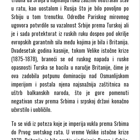
u ratu, kao uostalom i Rusija što je bilo povoljno po
Srbiju u tom trenutku. Odredbe Pariskog mirovnog
ugovora potvrdile su vazalnost Srbije prema Turskoj ali
je i sada protektorat iz ruskih ruku dospeo pod okrilje
evropskih garantnih sila među kojima je bila i Britanija.
Dvadesetak godina kasnije, tokom Velike istočne krize
(1875-1878), braneći se od ruskog napada i ruske
opasnosti Turska se bacila u naručje Britanije, čime je
ova zadobila potpunu dominaciju nad Osmanlijskom
imperijom i postala njena najsnažnija zaštitnica na
uštrb balkanskih naroda, što je gore pomenuti
negativan stav prema Srbima i srpskoj državi konačno
učvrstilo i uobličilo.
To se vidi iz poteza koje je imperija vukla prema Srbima
do Prvog svetskog rata. U vreme Velike istočne krize