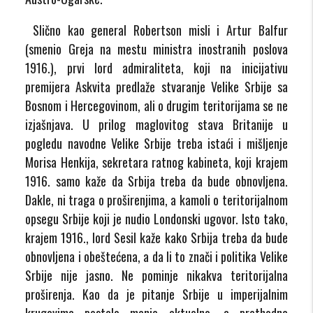
Slično kao general Robertson misli i Artur Balfur
(smenio Greja na mestu ministra inostranih poslova
1916.), prvi lord admiraliteta, koji na inicijativu
premijera Askvita predlaže stvaranje Velike Srbije sa
Bosnom i Hercegovinom, ali o drugim teritorijama se ne
izjašnjava. U prilog maglovitog stava Britanije u
pogledu navodne Velike Srbije treba istaći i mišljenje
Morisa Henkija, sekretara ratnog kabineta, koji krajem
1916. samo kaže da Srbija treba da bude obnovljena.
Dakle, ni traga o proširenjima, a kamoli o teritorijalnom
opsegu Srbije koji je nudio Londonski ugovor. Isto tako,
krajem 1916., lord Sesil kaže kako Srbija treba da bude
obnovljena i obeštećena, a da li to znači i politika Velike
Srbije nije jasno. Ne pominje nikakva teritorijalna
proširenja. Kao da je pitanje Srbije u imperijalnim
krugovima postalo manje aktuelno, a prethodna