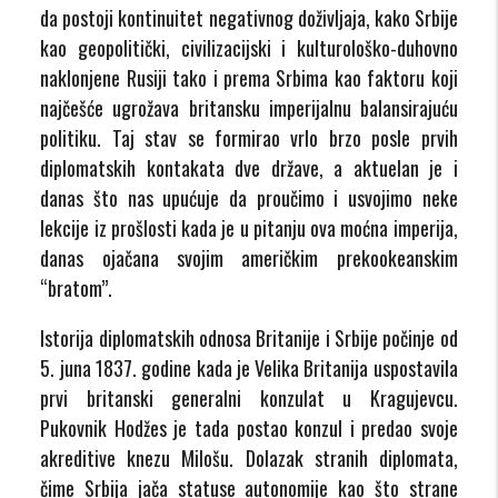
da postoji kontinuitet negativnog doživljaja, kako Srbije
kao geopolitički, civilizacijski i kulturološko-duhovno
naklonjene Rusiji tako i prema Srbima kao faktoru koji
najčešće ugrožava britansku imperijalnu balansirajuću
politiku. Taj stav se formirao vrlo brzo posle prvih
diplomatskih kontakata dve države, a aktuelan je i
danas što nas upućuje da proučimo i usvojimo neke
lekcije iz prošlosti kada je u pitanju ova moćna imperija,
danas ojačana svojim američkim prekookeanskim
“bratom”.
Istorija diplomatskih odnosa Britanije i Srbije počinje od
5. juna 1837. godine kada je Velika Britanija uspostavila
prvi britanski generalni konzulat u Kragujevcu.
Pukovnik Hodžes je tada postao konzul i predao svoje
akreditive knezu Milošu. Dolazak stranih diplomata,
čime Srbija jača statuse autonomije kao što strane