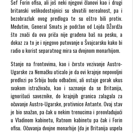
Šef Forin ofisa, ali još neki njegovi članovi kao i drugi
britanski velikodostojnici su shvatili nerealnost, pa i
bezobrazluk ovog predloga te su oštro bili protiv.
Međutim, General Smats je podržan od Lojda DŽordža
što znači da ova priča nije građena baš na pesku, a
dokaz za to je i njegovo putovanje u Švajcarsku kako bi
radio u korist separatnog mira sa dvojnom monarhijom.
Stanje na frontovima, kao i čvrsto vezivanje Austro-
Ugarske za Nemačku uticalo je da ovi krajnje nepovoljni
predlozi po Srbiju budu odbačeni, ali ostaje gorak ukus
svakom istraživaču, kao i saznanje da se Britanija,
ignorišući saveznike, do krajnjih granica zalagala za
očuvanje Austro-Ugarske, protivnice Antante. Ovaj stav
je bio snažan, pa čak u nekim trenucima i preovlađujući
u Vladinom kabinetu, Ratnom kabinetu pa čak i Forin
ofisu. Očuvanja dvojne monarhije (da je Britanija uspela