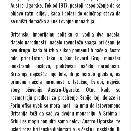
Austro-Ugarske. Tek od 1917. postoji raspoloženje da se
objave ratni ciljevi, kada i dolazi do odlučnog stava da
se uništi Nemačka ali ne i dvojna monarhija.
Britansku imperijalnu politiku su vodila dva načela.
Načelo narodnosti i načelo ravnoteže snaga, pri čemu je
ovo drugo, kada bi izbio sukob pomenutih načela, često
bilo prioritetno. Iako je Ser Edvard Grej, ministar
inostranih poslova, podržavao načelo narodnosti,
Britanija najčešće nije bila, ili je nerado gledala, na
primenu načela narodnosti u Istočnoj Evropi, najviše
zbog očuvanja Austro-Ugarske. Otud kada se
razmatraju predlozi za proširenje Srbije koji dolaze iz
Forin ofisa uvek se mora imati na umu da istovremeno
Britanija teži da sačuva dvojnu monarhiju. A Srbima i
Srbiji se mogu ponuditi samo delovi Austro-Ugarske, te
usled toga britanska diplomatija je često u neskladu. Ili