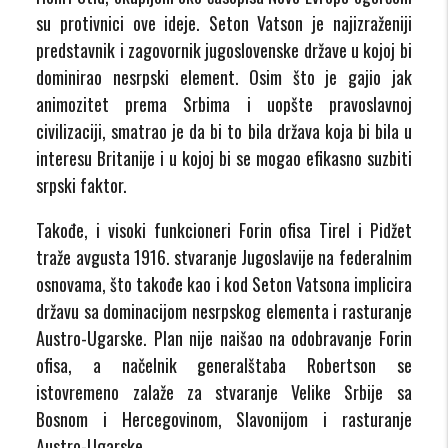
su protivnici ove ideje. Seton Vatson je najizraženiji
predstavnik i zagovornik jugoslovenske države u kojoj bi
dominirao nesrpski element. Osim što je gajio jak
animozitet prema Srbima i uopšte pravoslavnoj
civilizaciji, smatrao je da bi to bila država koja bi bila u
interesu Britanije i u kojoj bi se mogao efikasno suzbiti
srpski faktor.
Takođe, i visoki funkcioneri Forin ofisa Tirel i Pidžet
traže avgusta 1916. stvaranje Jugoslavije na federalnim
osnovama, što takođe kao i kod Seton Vatsona implicira
državu sa dominacijom nesrpskog elementa i rasturanje
Austro-Ugarske. Plan nije naišao na odobravanje Forin
ofisa, a načelnik generalštaba Robertson se
istovremeno zalaže za stvaranje Velike Srbije sa
Bosnom i Hercegovinom, Slavonijom i rasturanje
Austro-Ugarske.