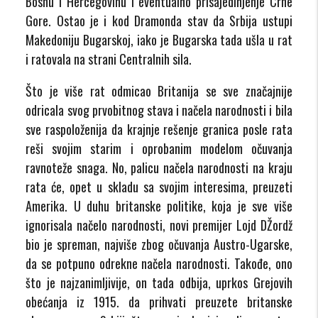
Bosnu i Hercegovinu i eventualno prisajedinjenje Crne
Gore. Ostao je i kod Dramonda stav da Srbija ustupi
Makedoniju Bugarskoj, iako je Bugarska tada ušla u rat
i ratovala na strani Centralnih sila.
Što je više rat odmicao Britanija se sve značajnije
odricala svog prvobitnog stava i načela narodnosti i bila
sve raspoloženija da krajnje rešenje granica posle rata
reši svojim starim i oprobanim modelom očuvanja
ravnoteže snaga. No, palicu načela narodnosti na kraju
rata će, opet u skladu sa svojim interesima, preuzeti
Amerika. U duhu britanske politike, koja je sve više
ignorisala načelo narodnosti, novi premijer Lojd DŽordž
bio je spreman, najviše zbog očuvanja Austro-Ugarske,
da se potpuno odrekne načela narodnosti. Takođe, ono
što je najzanimljivije, on tada odbija, uprkos Grejovih
obećanja iz 1915. da prihvati preuzete britanske