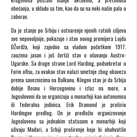
obećanja, u skladu sa tim, kao da su na neki način pala u
zaborav.
Da je stanje po Srbiju i ostvarenje njenih ratnih ciljeva
sve nepovoljnije, pokazuje i stav novog premijera Lojda
DŽordža, koji zajedno sa vladom početkom 1917.
zauzima jasan i još čvršći stav o očuvanju Austro-
Ugarske. Sa druge strane Lord Harding, podsekretar u
Forin ofisu, za ovakav stav nalazi smetnje zbog obaveza
prema saveznicima na Balkanu. NJegov stav je da Srbija
dobije Bosnu i Hercegovinu i izlaz na more, a
Jugosloveni da se organizuju u monarhiji kao autonomna
ili federalna jedinica. Erik Dramond je proširio
Hardingov predlog. On je predložio organizovanje
Jugoslovena sa jednakim statusom u monarhiji koji
uživaju Mađari, a Srbiji proširenje koje bi obuhvatilo