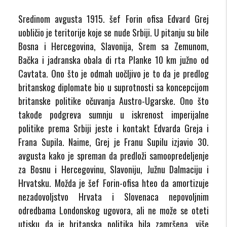
Sredinom avgusta 1915. šef Forin ofisa Edvard Grej
uobličio je teritorije koje se nude Srbiji. U pitanju su bile
Bosna i Hercegovina, Slavonija, Srem sa Zemunom,
Bačka i jadranska obala di rta Planke 10 km južno od
Cavtata. Ono što je odmah uočljivo je to da je predlog
britanskog diplomate bio u suprotnosti sa koncepcijom
britanske politike očuvanja Austro-Ugarske. Ono što
takođe podgreva sumnju u iskrenost imperijalne
politike prema Srbiji jeste i kontakt Edvarda Greja i
Frana Supila. Naime, Grej je Franu Supilu izjavio 30.
avgusta kako je spreman da predloži samoopredeljenje
za Bosnu i Hercegovinu, Slavoniju, Južnu Dalmaciju i
Hrvatsku. Možda je šef Forin-ofisa hteo da amortizuje
nezadovoljstvo Hrvata i Slovenaca nepovoljnim
odredbama Londonskog ugovora, ali ne može se oteti
utisku da je britanska politika bila zamršena, više