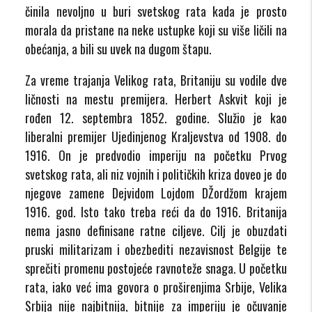
činila nevoljno u buri svetskog rata kada je prosto
morala da pristane na neke ustupke koji su više ličili na
obećanja, a bili su uvek na dugom štapu.
Za vreme trajanja Velikog rata, Britaniju su vodile dve
ličnosti na mestu premijera. Herbert Askvit koji je
rođen 12. septembra 1852. godine. Služio je kao
liberalni premijer Ujedinjenog Kraljevstva od 1908. do
1916. On je predvodio imperiju na početku Prvog
svetskog rata, ali niz vojnih i političkih kriza doveo je do
njegove zamene Dejvidom Lojdom DŽordžom krajem
1916. god. Isto tako treba reći da do 1916. Britanija
nema jasno definisane ratne ciljeve. Cilj je obuzdati
pruski militarizam i obezbediti nezavisnost Belgije te
sprečiti promenu postojeće ravnoteže snaga. U početku
rata, iako već ima govora o proširenjima Srbije, Velika
Srbija nije najbitnija, bitnije za imperiju je očuvanje