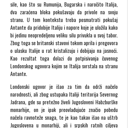
sile, kao što su Rumunija, Bugarska i naročito Italija,
dva zaraćena bloka pokušavaju da privole na svoju
stranu. U tom kontekstu treba posmatrati pokušaj
Antante da pridobije Italiju i napore koje je uložila kako
bi jedinu neopredeljenu veliku silu privukla u svoj tabor.
Zbog toga se britanski stavovi tokom aprila i pregovora
o ulasku Italije u rat kristalizuju i dobijaju na jasnoći.
Kao rezultat toga dolazi do potpisivanja čuvenog
Londonskog ugovora kojim se Italija svrstala na stranu
Antante.
Londonski ugovor je išao za tim da održi načelo
narodnosti, ali zbog ustupaka Italiji teritorija Severnog
Jadrana, gde su pretežno živeli Jugosloveni Habzburške
monarhije, on je ipak preovlađujuće značio pobedu
načela ravnoteže snaga, te je kao takav išao na uštrb
Jugoslovena u monarhiji, ali i srpskih ratnih ciljeva