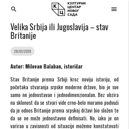
search
menu
Velika Srbija ili Jugoslavija – stav
Britanije
28/01/2019
Autor: Milovan Balaban, istoričar
Stav Britanije prema Srbiji kroz noviju istoriju, od
početaka stvaranja srpske moderne države, bio je sve
samo ne jednostavan i jednodimenzionalan. Bez obzira
na sklonost da se stvari vide crno-belo moramo podvući
da je odnos Britanije prema srpskoj državi bio složen te
da se ne može jednostavno definisati. No, iako je on
varirao u zavisnosti od situacije možemo konstatovati