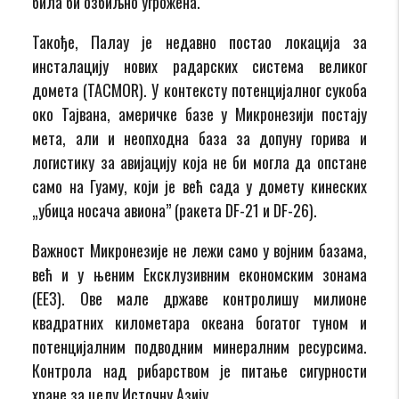
била би озбиљно угрожена.
Такође, Палау је недавно постао локација за
инсталацију нових радарских система великог
домета (TACMOR). У контексту потенцијалног сукоба
око Тајвана, америчке базе у Микронезији постају
мета, али и неопходна база за допуну горива и
логистику за авијацију која не би могла да опстане
само на Гуаму, који је већ сада у домету кинеских
„убица носача авиона” (ракета DF-21 и DF-26).
Важност Микронезије не лежи само у војним базама,
већ и у њеним Ексклузивним економским зонама
(ЕЕЗ). Ове мале државе контролишу милионе
квадратних километара океана богатог туном и
потенцијалним подводним минералним ресурсима.
Контрола над рибарством је питање сигурности
хране за целу Источну Азију.