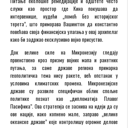
Питање еколошке ремедијације и одштете често
служи као простор где Кина покушава да
интервенише, нудећи „помоћ без историјског
терета”, што приморава Вашингтон да константно
повећава своја финансијска улагања у овај архипелаг
како би задржао ексклузивно војно присуство.
Док велике силе на Микронезију гледају
првенствено кроз призму војних мапа и ракетних
путања, за саме државе региона примарна
геополитичка тема нису ракете, већ опстанак у
условима климатских промена. Микронезијске
државе су развиле специфичан облик спољне
политике познат као „дипломатија Плавог
Пасифика”. Ова стратегија се заснива на идеји да су
ове нације, иако копнено мале, заправо „велике
океанске државе” које контролишу огромне делове