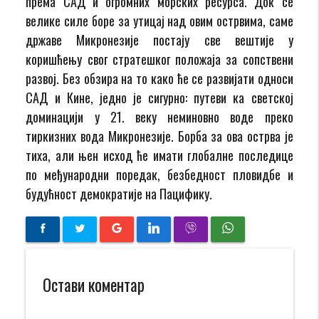
према САД и огромних морских ресурса. Док се
велике силе боре за утицај над овим острвима, саме
државе Микронезије постају све вештије у
коришћењу свог стратешког положаја за сопствени
развој. Без обзира на то како ће се развијати односи
САД и Кине, једно је сигурно: путеви ка светској
доминацији у 21. веку неминовно воде преко
тиркизних вода Микронезије. Борба за ова острва је
тиха, али њен исход ће имати глобалне последице
по међународни поредак, безбедност пловидбе и
будућност демократије на Пацифику.
Остави коментар