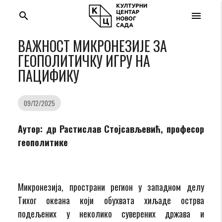
search
menu
ВАЖНОСТ МИКРОНЕЗИЈЕ ЗА
ГЕОПОЛИТИЧКУ ИГРУ НА
ПАЦИФИКУ
09/12/2025
Аутор: др Растислав Стојсављевић, професор
геополитике
Микронезија, пространи регион у западном делу
Тихог океана који обухвата хиљаде острва
подељених у неколико суверених држава и