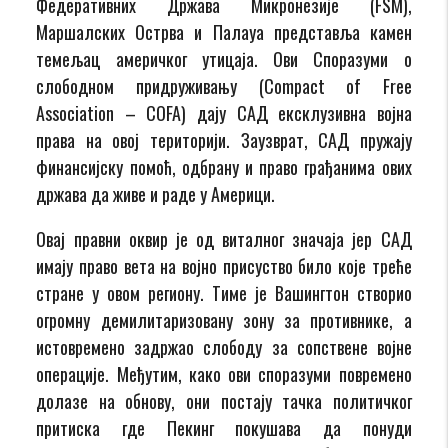
Федеративних Држава Микронезије (FSM),
Маршалских Острва и Палауа представља камен
темељац америчког утицаја. Ови Споразуми о
слободном придруживању (Compact of Free
Association – COFA) дају САД ексклузивна војна
права на овој територији. Заузврат, САД пружају
финансијску помоћ, одбрану и право грађанима ових
држава да живе и раде у Америци.
Овај правни оквир је од виталног значаја јер САД
имају право вета на војно присуство било које треће
стране у овом региону. Тиме је Вашингтон створио
огромну демилитаризовану зону за противнике, а
истовремено задржао слободу за сопствене војне
операције. Међутим, како ови споразуми повремено
долазе на обнову, они постају тачка политичког
притиска где Пекинг покушава да понуди