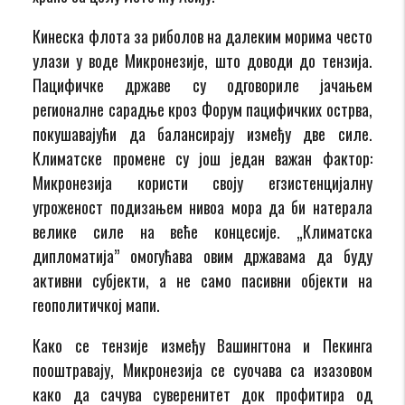
Кинеска флота за риболов на далеким морима често
улази у воде Микронезије, што доводи до тензија.
Пацифичке државе су одговориле јачањем
регионалне сарадње кроз Форум пацифичких острва,
покушавајући да балансирају између две силе.
Климатске промене су још један важан фактор:
Микронезија користи своју егзистенцијалну
угроженост подизањем нивоа мора да би натерала
велике силе на веће концесије. „Климатска
дипломатија” омогућава овим државама да буду
активни субјекти, а не само пасивни објекти на
геополитичкој мапи.
Како се тензије између Вашингтона и Пекинга
пооштравају, Микронезија се суочава са изазовом
како да сачува суверенитет док профитира од