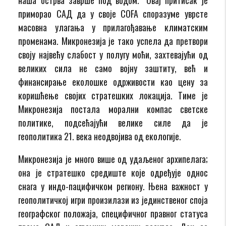
приморао САД да у своје COFA споразуме уврсте
масовна улагања у прилагођавање климатским
променама. Микронезија је тако успела да претвори
своју највећу слабост у полугу моћи, захтевајући од
великих сила не само војну заштиту, већ и
финансирање еколошке одрживости као цену за
коришћење својих стратешких локација. Тиме је
Микронезија постала морални компас светске
политике, подсећајући велике силе да је
геополитика 21. века неодвојива од екологије.
Микронезија је много више од удаљеног архипелага;
она је стратешко средиште које одређује однос
снага у индо-пацифичком региону. Њена важност у
геополитичкој игри произилази из јединственог споја
географског положаја, специфичног правног статуса