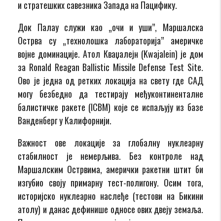
и стратешких савезника Запада на Пацифику.
Док Палау служи као „очи и уши”, Маршалска
Острва су „технолошка лабораторија” америчке
војне доминације. Атол Кваџалејн (Kwajalein) је дом
за Ronald Reagan Ballistic Missile Defense Test Site.
Ово је једна од ретких локација на свету где САД
могу безбедно да тестирају међуконтиненталне
балистичке ракете (ICBM) које се испаљују из базе
Ванденберг у Калифорнији.
Важност ове локације за глобалну нуклеарну
стабилност је немерљива. Без контроле над
Маршалским Острвима, амерички ракетни штит би
изгубио своју примарну тест-полигону. Осим тога,
историјско нуклеарно наслеђе (тестови на Бикини
атолу) и данас дефинише односе ових двеју земаља.