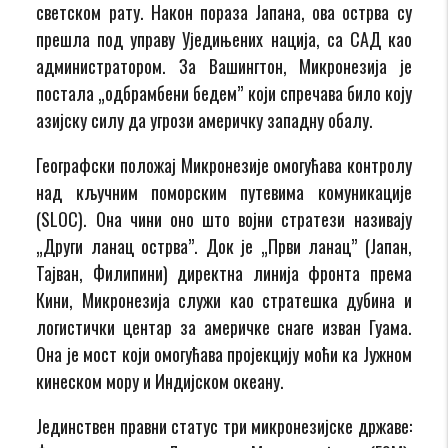
светском рату. Након пораза Јапана, ова острва су
прешла под управу Уједињених нација, са САД као
администратором. За Вашингтон, Микронезија је
постала „одбрамбени бедем” који спречава било коју
азијску силу да угрози америчку западну обалу.
Географски положај Микронезије омогућава контролу
над кључним поморским путевима комуникације
(SLOC). Она чини оно што војни стратези називају
„Други ланац острва”. Док је „Први ланац” (Јапан,
Тајван, Филипини) директна линија фронта према
Кини, Микронезија служи као стратешка дубина и
логистички центар за америчке снаге изван Гуама.
Она је мост који омогућава пројекцију моћи ка Јужном
кинеском мору и Индијском океану.
Јединствен правни статус три микронезијске државе: