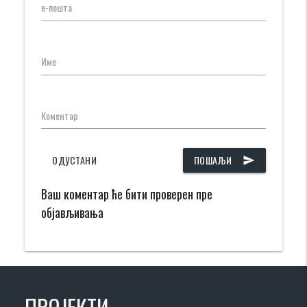
е-пошта
Име
Коментар
ОДУСТАНИ
ПОШАЉИ
send
Ваш коментар ће бити проверен пре
објављивања
ПРОЈЕКТИ