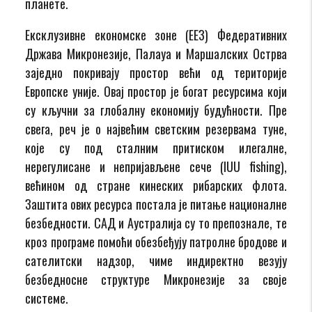
планете.
Ексклузивне економске зоне (ЕЕЗ) Федеративних
Држава Микронезије, Палауа и Маршалских Острва
заједно покривају простор већи од територије
Европске уније. Овај простор је богат ресурсима који
су кључни за глобалну економију будућности. Пре
свега, реч је о највећим светским резервама туне,
које су под сталним притиском илегалне,
нерегулисане и непријављене сече (IUU fishing),
већином од стране кинеских рибарских флота.
Заштита ових ресурса постала је питање националне
безбедности. САД и Аустралија су то препознале, те
кроз програме помоћи обезбеђују патролне бродове и
сателитски надзор, чиме индиректно везују
безбедносне структуре Микронезије за своје
системе.