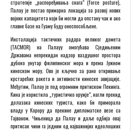
стратегије „распоређивања снага” (force posture),
Палау је постао примарна локација за развој нових
војних капацитета који би могли да опстану чак и ако
главне базе на Гуаму буду онеспособљене.
Инсталација тактичких радара великог домета
(TACMOR) на Палауу омогућава Сједињеним
Државама непрекидан надзор ваздушног простора
дубоко унутар филипинског мора и према Јужном
кинеском мору. Ово је кључно за рано откривање
крстарећих ракета и активности кинеске авијације.
Међутим, Палау је под огромним притиском Пекинга.
Кина је користила „туристичко оружје”, нагли прекид
долазака кинеских туриста, како би приморала
владу у Корору да прекине дипломатске везе са
Тајваном. Чињеница да Палау и даље одбија овај
притисак чини га једним од најважнијих идеолошких