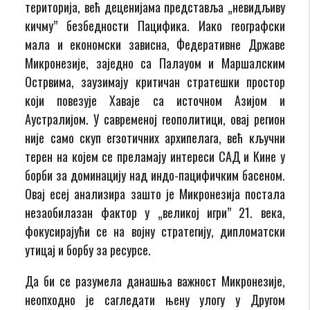
територија, већ деценијама представља „невидљиву
кичму” безбедности Пацифика. Иако географски
мала и економски зависна, Федеративне Државе
Микронезије, заједно са Палауом и Маршалским
Острвима, заузимају критичан стратешки простор
који повезује Хаваје са источном Азијом и
Аустралијом. У савременој геополитици, овај регион
није само скуп егзотичних архипелага, већ кључни
терен на којем се преламају интереси САД и Кине у
борби за доминацију над индо-пацифичким басеном.
Овај есеј анализира зашто је Микронезија постала
незаобилазан фактор у „великој игри” 21. века,
фокусирајући се на војну стратегију, дипломатски
утицај и борбу за ресурсе.
Да би се разумела данашња важност Микронезије,
неопходно је сагледати њену улогу у Другом