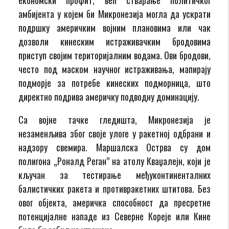
амбијента у којем би Микронезија могла да ускрати
подршку америчким војним плановима или чак
дозволи кинеским истраживачким бродовима
приступ својим територијалним водама. Ови бродови,
често под маском научног истраживања, мапирају
подморје за потребе кинеских подморница, што
директно подрива америчку подводну доминацију.
Са војне тачке гледишта, Микронезија је
незаменљива због своје улоге у ракетној одбрани и
надзору свемира. Маршалска Острва су дом
полигона „Роналд Реган” на атолу Кваџалејн, који је
кључан за тестирање међуконтиненталних
балистичких ракета и противракетних штитова. Без
овог објекта, америчка способност да пресретне
потенцијалне нападе из Северне Кореје или Кине