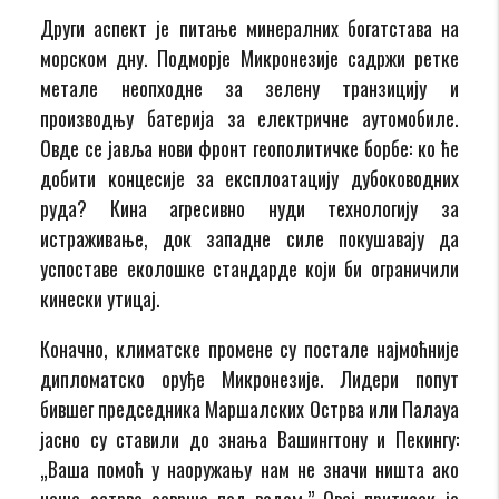
Други аспект је питање минералних богатстава на
морском дну. Подморје Микронезије садржи ретке
метале неопходне за зелену транзицију и
производњу батерија за електричне аутомобиле.
Овде се јавља нови фронт геополитичке борбе: ко ће
добити концесије за експлоатацију дубоководних
руда? Кина агресивно нуди технологију за
истраживање, док западне силе покушавају да
успоставе еколошке стандарде који би ограничили
кинески утицај.
Коначно, климатске промене су постале најмоћније
дипломатско оруђе Микронезије. Лидери попут
бившег председника Маршалских Острва или Палауа
јасно су ставили до знања Вашингтону и Пекингу:
„Ваша помоћ у наоружању нам не значи ништа ако
наша острва заврше под водом.” Овај притисак је