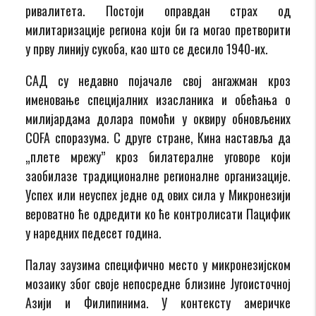
ривалитета. Постоји оправдан страх од
милитаризације региона који би га могао претворити
у прву линију сукоба, као што се десило 1940-их.
САД су недавно појачале свој ангажман кроз
именовање специјалних изасланика и обећања о
милијардама долара помоћи у оквиру обновљених
COFA споразума. С друге стране, Кина наставља да
„плете мрежу” кроз билатералне уговоре који
заобилазе традиционалне регионалне организације.
Успех или неуспех једне од ових сила у Микронезији
вероватно ће одредити ко ће контролисати Пацифик
у наредних педесет година.
Палау заузима специфично место у микронезијском
мозаику због своје непосредне близине Југоисточној
Азији и Филипинима. У контексту америчке