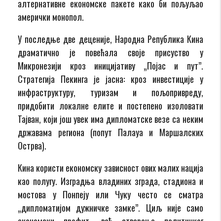
алтернативне економске пакете како би пољуљао
амерички монопол.
У последње две деценије, Народна Република Кина
драматично је повећала своје присуство у
Микронезији кроз иницијативу „Појас и пут”.
Стратегија Пекинга је јасна: кроз инвестиције у
инфраструктуру, туризам и пољопривреду,
придобити локалне елите и постепено изоловати
Тајван, који још увек има дипломатске везе са неким
државама региона (попут Палауа и Маршалских
Острва).
Кина користи економску зависност ових малих нација
као полугу. Изградња владиних зграда, стадиона и
мостова у Понпеју или Чуку често се сматра
„дипломатијом дужничке замке”. Циљ није само
економски профит, већ стварање политичког