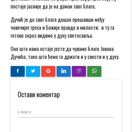
постаје јасније да је на домак свог блага.
Дучић је до свог блага дошао прешавши међу
човечијег греха и Божије правде и милости; и ту га
готово скроз видимо у духу светосавља.
Оно што нама остаје јесте да чувамо благо Јована
Дучића, тако што ћемо га држати и у свести и у духу.
Остави коментар
е-пошта