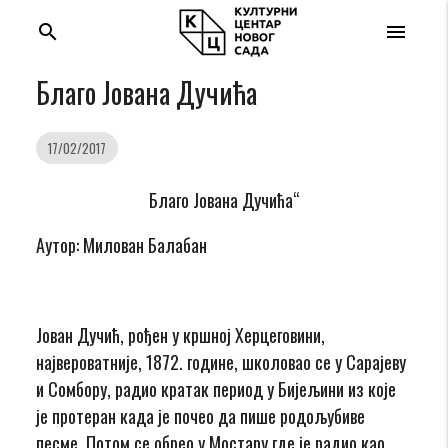
search
menu
Благо Јована Дучића
17/02/2017
Благо Јована Дучића“
Аутор: Милован Балабан
Јован Дучић, рођен у кршној Херцеговини,
највероватније, 1872. године, школовао се у Сарајеву
и Сомбору, радио кратак период у Бијељини из које
је протеран када је почео да пише родољубиве
песме. Потом се обрео у Мостару где је радио као