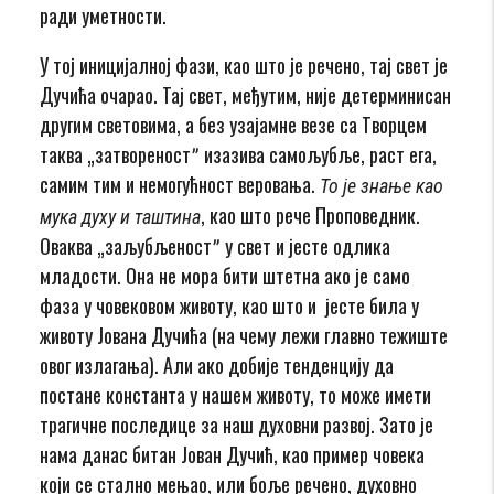
ради уметности.
У тој иницијалној фази, као што је речено, тај свет је
Дучића очарао. Тај свет, међутим, није детерминисан
другим световима, а без узајамне везе са Творцем
таква „затвореностˮ изазива самољубље, раст ега,
самим тим и немогућност веровања.
То је знање као
, као што рече Проповедник.
мука духу и таштина
Оваква „заљубљеностˮ у свет и јесте одлика
младости. Она не мора бити штетна ако је само
фаза у човековом животу, као што и јесте била у
животу Јована Дучића (на чему лежи главно тежиште
овог излагања). Али ако добије тенденцију да
постане константа у нашем животу, то може имети
трагичне последице за наш духовни развој. Зато је
нама данас битан Јован Дучић, као пример човека
који се стално мењао, или боље речено, духовно