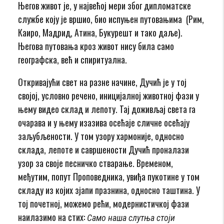
Његов живот је, у највећој мери због дипломатске
службе коју је вршио, био испуњен путовањима (Рим,
Каиро, Мадрид, Атина, Букурешт и тако даље).
Његова путовања кроз живот нису била само
географска, већ и спиритуална.
Откривајући свет на разне начине, Дучић је у тој
својој, условно речено, иницијалној животној фази у
њему видео склад и лепоту. Тај доживљај света га
очарава и у њему изазива осећаје сличне осећају
заљубљености. У том узору хармоније, односно
склада, лепоте и савршености Дучић проналази
узор за своје песничко стварање. Временом,
међутим, попут Проповедника, увиђа пукотине у том
складу из којих зјапи празнина, односно таштина. У
тој почетној, можемо рећи, модернистичкој фази
наилазимо на стих:
Само наша слутња стоји