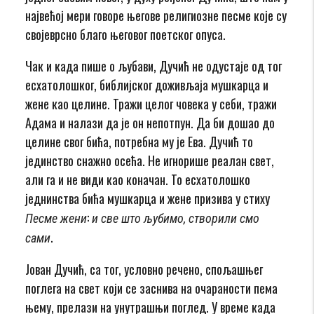
највећој мери говоре његове религиозне песме које су
својеврсно благо његовог поетског опуса.
Чак и када пише о љубави, Дучић не одустаје од тог
есхатолошког, библијског доживљаја мушкарца и
жене као целине. Тражи целог човека у себи, тражи
Адама и налази да је он непотпун. Да би дошао до
целине свог бића, потребна му је Ева. Дучић то
јединство снажно осећа. Не игнорише реалан свет,
али га и не види као коначан. То есхатолошко
једнинства бића мушкарца и жене призива у стиху
:
Песме жени
и све што љубимо, створили смо
.
сами
Јован Дучић, са тог, условно речено, спољашњег
поглега на свет који се заснива на очараности пема
њему, прелази на унутрашњи поглед. У време када