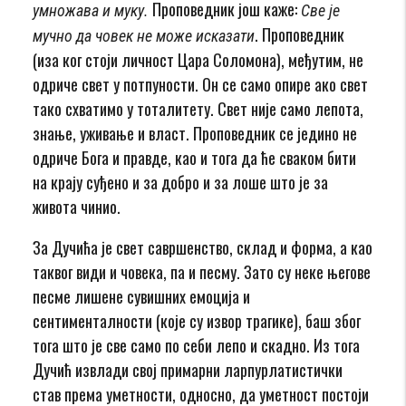
Проповедник још каже:
умножава и муку.
Све је
. Проповедник
мучно да човек не може исказати
(иза ког стоји личност Цара Соломона), међутим, не
одриче свет у потпуности. Он се само опире ако свет
тако схватимо у тоталитету. Свет није само лепота,
знање, уживање и власт. Проповедник се једино не
одриче Бога и правде, као и тога да ће сваком бити
на крају суђено и за добро и за лоше што је за
живота чинио.
За Дучића је свет савршенство, склад и форма, а као
таквог види и човека, па и песму. Зато су неке његове
песме лишене сувишних емоција и
сентименталности (које су извор трагике), баш због
тога што је све само по себи лепо и скадно. Из тога
Дучић извлади свој примарни ларпурлатистички
став према уметности, односно, да уметност постоји