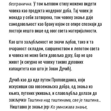
У том његовом стиху можемо видети
безгранична.
човека као продукта модерног доба. Тај човек је
монада у себи затворена, том човеку знање даје
самодовољност као брану којом се опире спознаји да
постоји нешто више од овог света материјалности.
Као што заљубљеност не значи љубав, тако и та
очараност складом, савршенством и лепотом света
и човека не може бити довољна духу, бар не цео
живот (и сигурно не човеку таквих духовних
капацитета као што је Јован Дучић).
Дучић као да иде путем Проповедника, који
искусивши сва овоземањска добра, од знања из
књига, путених уживања, и славољубља долази до
закључка:
Таштина над таштинама, све је таштина…
Ништавно је знање јер:
Ко умножава знање,