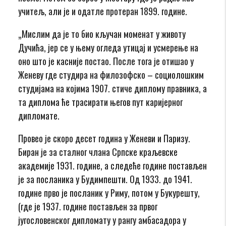
учитељ, али је и одатле протеран 1899. године.
„Мислим да је то био кључан моменат у животу
Дучића, јер се у њему огледа утицај и усмерење на
оно што је касније постао. После тога је отишао у
Женеву где студира на филозофско – социолошким
студијама на којима 1907. стиче диплому правника, а
та диплома ће трасирати његов пут каријерног
дипломате.
Провео је скоро десет година у Женеви и Паризу.
Биран је за сталног члана Српске краљевске
академије 1931. године, а следеће године постављен
је за посланика у Будимпешти. Од 1933. до 1941.
године прво је посланик у Риму, потом у Букурешту,
(где је 1937. године постављен за првог
југословенског дипломату у рангу амбасадора у