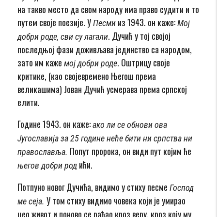
на такво место да свом народу има право судити и то
путем своје поезије. У
из 1943. он каже:
Песми
Мој
. Дучић у тој својој
добри роде, сви су лагали
последњој фази доживљава јединство са народом,
зато им каже
. Оштрицу своје
мој добри роде
критике, (као својевремено Његош према
великашима) Јован Дучић усмерава према српској
елити.
Године 1943. он каже:
ако ли се обнови ова
Југославија за 25 године неће бити ни српства ни
Попут пророка, он види пут којим ће
православља.
ићи.
његов добри род
Потпуно новог Дучића, видимо у стиху песме
Господ
У том стиху видимо човека који је умирао
ме сеја.
цео живот и поново се рађао кроз веру, кроз коју му