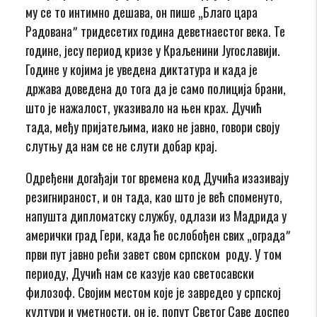
му се то интимно дешава, он пише „Благо цара
Радованаˮ тридесетих година деветнаестог века. Те
године, јесу период кризе у Краљенини Југославији.
Године у којима је уведена диктатура и када је
држава доведена до тога да је само полиција брани,
што је нажалост, указивало на њен крах. Дучић
тада, међу пријатељима, иако не јавно, говори своју
слутњу да нам се не слути добар крај.
Одређени догађаји тог времена код Дучића изазивају
резигнираност, и он тада, као што је већ споменуто,
напушта дипломатску службу, одлази из Мадрида у
амерички град Гери, када ће ослобођен свих „оградаˮ
први пут јавно рећи завет свом српском роду. У том
периоду, Дучић нам се казује као светосавски
филозоф. Својим местом које је завредео у српској
култури и уметности, он је, попут Светог Саве доспео