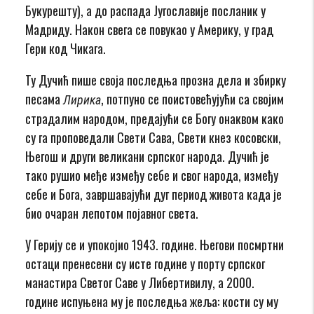
Букурешту), а до распада Југославије посланик у
Мадриду. Након свега се повукао у Америку, у град
Гери код Чикага.
Ту Дучић пише своја последња прозна дела и збирку
песама
, потпуно се поистовећујући са својим
Лирика
страдалим народом, предајући се Богу онаквом како
су га проповедали Свети Сава, Свети кнез косовски,
Његош и други великани српског народа. Дучић је
тако рушио међе између себе и свог народа, између
себе и Бога, завршавајући дуг период живота када је
био очаран лепотом појавног света.
У Герију се и упокојио 1943. године. Његови посмртни
остаци пренесени су исте године у порту српског
манастира Светог Саве у Либертивилу, а 2000.
године испуњена му је последња жеља: кости су му