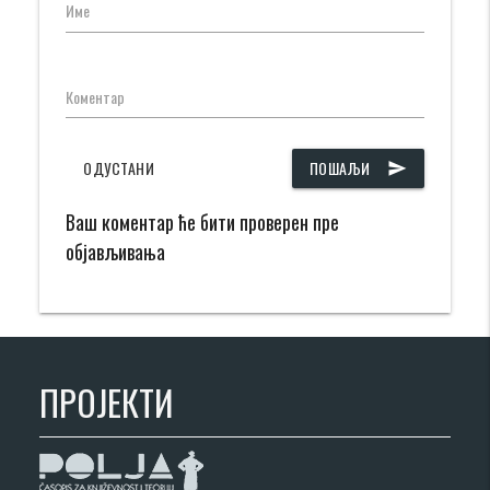
Име
Коментар
ОДУСТАНИ
ПОШАЉИ
send
Ваш коментар ће бити проверен пре
објављивања
ПРОЈЕКТИ