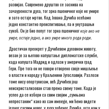
развијао. Савремено друштво се заснива на
зачаурености духа, тог зрна пшеничног које не умире
и зато остаје мртво. Код Јована Дучића осећамо
једно константно преиспитивање, па и унутрашњи
сукоб. Он је био попут тог зрна пшеничног
које ако не
.
умре, остаје
једно
, а ако умре много рода роди
Драстичан преокрет у Дучићевом духовном животу,
везан је за његово напуштање дипломатске службе,
када напушта Мадрид и одлази у амерички град
Гери. Пре тога он не говори отворено своје мишљење
о власти и народу у Краљенини Југославији. Разлози
томе нису опортунизам, већ Дучићев још
неискристализован став према свему томе. Када је
успео да се избори са свим својим „сумњама
непрестанимˮ како их сам именује, ми ћемо видети
једног сасвим новог, у духу рођеног Дучића, што нам у