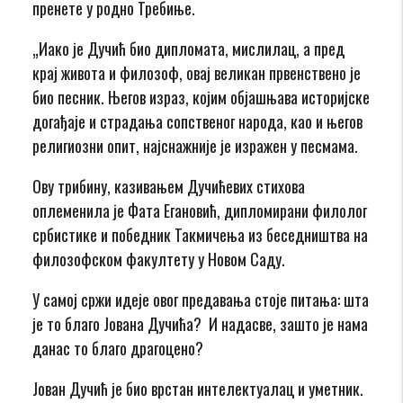
пренете у родно Требиње.
„Иако је Дучић био дипломата, мислилац, а пред
крај живота и филозоф, овај великан првенствено је
био песник. Његов израз, којим објашњава историјске
догађаје и страдања сопственог народа, као и његов
религиозни опит, најснажније је изражен у песмама.
Ову трибину, казивањем Дучићевих стихова
оплеменила је Фата Егановић, дипломирани филолог
србистике и победник Такмичења из беседништва на
филозофском факултету у Новом Саду.
У самој сржи идеје овог предавања стоје питања: шта
је то благо Јована Дучића? И надасве, зашто је нама
данас то благо драгоцено?
Јован Дучић је био врстан интелектуалац и уметник.