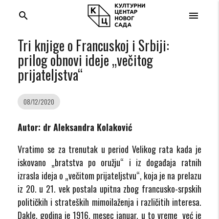
search
menu
Tri knjige o Francuskoj i Srbiji:
prilog obnovi ideje „večitog
prijateljstva“
08/12/2020
Autor: dr Aleksandra Kolaković
Vratimo se za trenutak u period Velikog rata kada je
iskovano „bratstva po oružju“ i iz događaja ratnih
izrasla ideja o „večitom prijateljstvu“, koja je na prelazu
iz 20. u 21. vek postala upitna zbog francusko-srpskih
političkih i strateških mimoilaženja i različitih interesa.
Dakle, godina je 1916, mesec januar, u to vreme već je