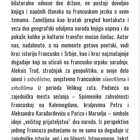
bilateralne odnose dve države, ne postoji dovoljno
knjiga i naučnih članaka na francuskom jeziku o ovim
temama. Zamišljena kao kratak pregled kontakata i
veza dva geografski udaljena naroda knjiga uspeva i da
pokaže koliko je kulturni transfer moćan činilac. Autor
nas, nadahnuto, a na momente gotovo poetski, vodi
kroz istoriju Francuske i Srbije, kao i kroz najznačajnije
događaje koji su uticali na francusko-srpsku saradnju.
Aleksis Trud, stručnjak za geopolitiku, u svoje delo
unosi i
, svojstveno francuskim
i
srbofilstvo
slavofilima
iz perioda Velikog rata. Podseća na
srbofilima
zajednička mesta sećanja – Spomenike zahvalnosti
Francuskoj na Kalemegdanu, kraljevima Petru i
Aleksandru Karađorđeviću u Parizu i Marselju – simbole
ideje „večitog prijateljstva“ dva naroda. Iz perspektive
jednog Francuza podsećamo se ne samo na događaje iz
zajedničke istorije, već i na ličnosti. Istovremeno, tekst