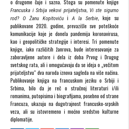
o drugome čuje i sazna. Stoga su pomenute knjige
,
Francuska i Srbija vekovi prijateljstva
Vi ste sigurno
i
, koje su
rod?
O Žanu Kopitoviću
A
la
Serbie
publikovane 2020. godine, prevazišle sve poteškoće
komunikacije koje je donela pandemija koronavirusa,
kao i geopolitičke strategije i interesi. Tri pomenute
knjige, iako različitih žanrova, bude interesovanje za
zaboravljene autore i dela iz doba Prvog i Drugog
svetskog rata, ali i omogućavaju da se ideja o „večitom
prijateljstvu“ dva naroda iznova sagleda na više načina.
Publikovanje knjiga na francuskom jeziku o Srbiji i
Srbima, bilo da je reč o stručnoj literaturi i/ili
romanima, putopisima i biografijama, posebno od strane
Francuza, ukazuju na dugotrajnost francusko-srpskih
veza, ali su istovremeno i moćno sredstvo kulturne
diplomatije.