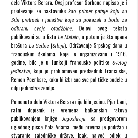
delo Viktora Berara. Ovaj profesor Sorbone napisao je i
predavanje za nastavnike
kao primer patnje koju su
Srbi pretrpeli i junaštva koje su pokazali u borbi za
. Delovi ovog teksta
odbranu svoje otadžbine
publikovani su u listu
, a potom je štampana
Le Matain
brošura
(
). Održavanje Srpskog dana u
La Serbie
Srbija
francuskim školama, koje je organizovano i 1916.
godine, bilo je u funkciji francuske politike
Svetog
, koju je proklamovao predsednik Francuske,
jedinstva
Remon Poenkare, kako bi izbrisao sve političke podele u
cilju jedinstva zemlje.
Pomenuto delo Viktora Berara nije bilo jedino. Pjer Lani,
ratni dopisnik iz vremena balkanskih ratova
publikovanjem knjige
, sa predgovorom
Jugoslavija
uglednog pisca Pola Adama, među privima je podržao i
stvaranje zajedničke države. Ipak, najveći odjek u