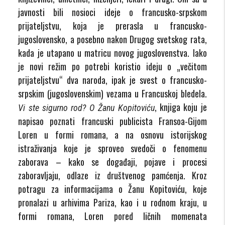
javnosti bili nosioci ideje o francusko-srpskom
prijateljstvu, koja je prerasla u francusko-
jugoslovensko, a posebno nakon Drugog svetskog rata,
kada je utapano u matricu novog jugoslovenstva. Iako
je novi režim po potrebi koristio ideju o „večitom
prijateljstvu“ dva naroda, ipak je svest o francusko-
srpskim (jugoslovenskim) vezama u Francuskoj bledela.
, knjiga koju je
Vi ste sigurno rod? O Žanu Kopitoviću
napisao poznati francuski publicista Fransoa-Gijom
Loren u formi romana, a na osnovu istorijskog
istraživanja koje je sproveo svedoči o fenomenu
zaborava – kako se događaji, pojave i procesi
zaboravljaju, odlaze iz društvenog pamćenja. Kroz
potragu za informacijama o Žanu Kopitoviću, koje
pronalazi u arhivima Pariza, kao i u rodnom kraju, u
formi romana, Loren pored ličnih momenata