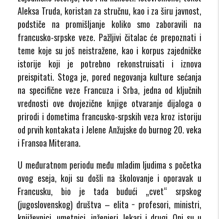
Aleksa Truda, koristan za stručnu, kao i za širu javnost,
podstiče na promišljanje koliko smo zaboravili na
francusko-srpske veze. Pažljivi čitalac će prepoznati i
teme koje su još neistražene, kao i korpus zajedničke
istorije koji je potrebno rekonstruisati i iznova
preispitati. Stoga je, pored negovanja kulture sećanja
na specifične veze Francuza i Srba, jedna od ključnih
vrednosti ove dvojezične knjige otvaranje dijaloga o
prirodi i dometima francusko-srpskih veza kroz istoriju
od prvih kontakata i Jelene Anžujske do burnog 20. veka
i Fransoa Miterana.
U međuratnom periodu među mladim ljudima s početka
ovog eseja, koji su došli na školovanje i oporavak u
Francusku, bio je tada budući „cvet“ srpskog
(jugoslovenskog) društva – elita − profesori, ministri,
književnici, umetnici, inženjeri, lekari i drugi. Oni su u