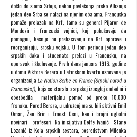
došlo do sloma Srbije, nakon povlačenja preko Albanije
jedan deo Srba se nalazi na njenim obalama. Francuska
pomaže prelazak na Krf, tamo su general Pijaron de
Mondezir i francuski vojnici, koji pokušavaju da
pomognu, kasnije po prebacivanju na Krf oporave i
reorganizuju, srpsku vojsku. U tom periodu jedan deo
srpskih đaka i studenata prelazi u Francusku, na
oporavak i školovanje. Prvih dana januara 1916. godine
u domu Viktora Berara u Latinskom kvartu osnovana je
organizacija
La Nation Serbe
en France
(
Srpski narod u
koja se starala o srpskoj izbegloj omladini i
Francuskoj
),
obezbedila materijalnu pomoć od preko 10.000
franaka. Pored Berara, u udruženjima su bili aktivni Emil
Oman, Žan Brin i Ernest Deni, kao i brojni ugledni
novinari i profesori. Na inicijativu Delfe Ivanić i Stane
Lozanić iz Kola srpskih sestara, posredstvom Milenka