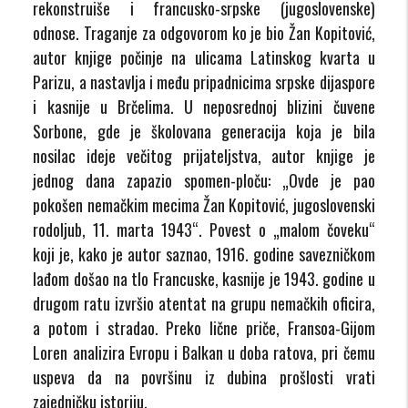
rekonstruiše i francusko-srpske (jugoslovenske)
odnose. Traganje za odgovorom ko je bio Žan Kopitović,
autor knjige počinje na ulicama Latinskog kvarta u
Parizu, a nastavlja i među pripadnicima srpske dijaspore
i kasnije u Brčelima. U neposrednoj blizini čuvene
Sorbone, gde je školovana generacija koja je bila
nosilac ideje večitog prijateljstva, autor knjige je
jednog dana zapazio spomen-ploču: „Ovde je pao
pokošen nemačkim mecima Žan Kopitović, jugoslovenski
rodoljub, 11. marta 1943“. Povest o „malom čoveku“
koji je, kako je autor saznao, 1916. godine savezničkom
lađom došao na tlo Francuske, kasnije je 1943. godine u
drugom ratu izvršio atentat na grupu nemačkih oficira,
a potom i stradao. Preko lične priče, Fransoa-Gijom
Loren analizira Evropu i Balkan u doba ratova, pri čemu
uspeva da na površinu iz dubina prošlosti vrati
zajedničku istoriju.