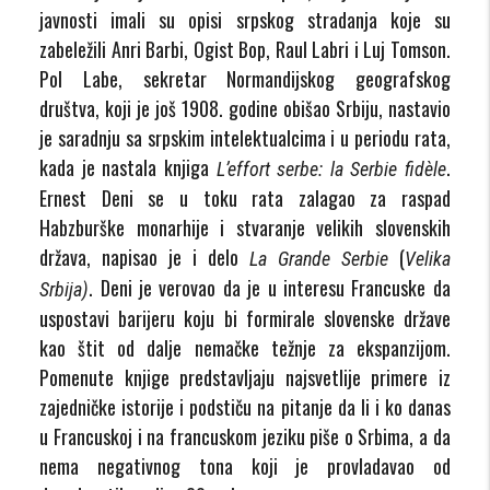
javnosti imali su opisi srpskog stradanja koje su
zabeležili Anri Barbi, Ogist Bop, Raul Labri i Luj Tomson.
Pol Labe, sekretar Normandijskog geografskog
društva, koji je još 1908. godine obišao Srbiju, nastavio
je saradnju sa srpskim intelektualcima i u periodu rata,
kada je nastala knjiga
.
L’effort serbe: la Serbie fidèle
Ernest Deni se u toku rata zalagao za raspad
Habzburške monarhije i stvaranje velikih slovenskih
država, napisao je i delo
(
La Grande Serbie
Velika
. Deni je verovao da je u interesu Francuske da
Srbija
)
uspostavi barijeru koju bi formirale slovenske države
kao štit od dalje nemačke težnje za ekspanzijom.
Pomenute knjige predstavljaju najsvetlije primere iz
zajedničke istorije i podstiču na pitanje da li i ko danas
u Francuskoj i na francuskom jeziku piše o Srbima, a da
nema negativnog tona koji je provladavao od