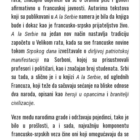
afirmativno u francuskoj javnosti. Autorima tekstova
koji su publikovani u
namera je bila da knjiga
A
la
Serbie
bude i dokaz kao je francusko-srpsko prijateljstvo živo.
na jedan nov način nastavlja tradiciju
A
la
Serbie
započetu u Velikom ratu, kada su sve francuske novine
tokom
izveštavale o
Srpskog dana
dirljivoj patriotskoj
na Sorboni, kojoj su prisustvovali
manifestaciji
profesori i političari, kao i značajan broj studenata. Srbi
su tada, a slično je i u knjizi
, od uglednih
A
la
Serbie
Francuza, koji teže da sačuvaju sećanje na bliske odnose
dva naroda, opisani kao
i
heroji u opancima
branitelji
.
civilizacije
Veze među narodima grade i održavaju pojedinci, tako je
bilo u prošlosti, a i sada, najvažniju komponentu
francusko-srpskih veza čine oni koji omogućavaju da se