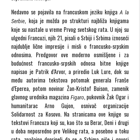
Nedavno se pojavila na francuskom jeziku knjiga
A
la
, koja je možda po strukturi najbliža knjigama
Serbie
koje su nastale u vreme Prvog svetskog rata. U njoj su
ulgedni Francuzi, njih 21, pisali o Srbiji i Srbima iznoseći
najdublje lične impresije i misli o francusko-srpskim
odnosima. Predgovor ove moderno osmišljene i za
budućnost francusko-srpskih odnosa bitne knjige
napisao je Patrik d’Arvor, a priredio Luk Lure, dok su
među autorima tekstova potomak generala Franše
d’Eperea, potom novinar Žan-Kristof Buison, zamenik
glavnog urednika magazina
, pukovnik Žak Ogar i
Figaro
humanitarac Arno Gujon, osnivač organizacije
Solidarnost za Kosovo. Na stranicama ove knjige su
tekstovi Francuza koji su, kao što su Berar, Deni i drugi
u doba neposredno pre Velikog rata, a posebno u toku
rata, značajno doprineli da se o Srbima piše i govori