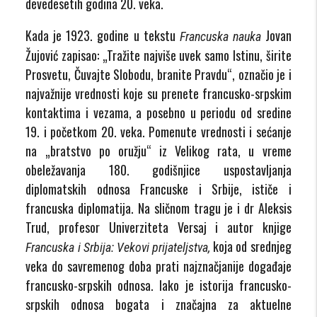
devedesetih godina 20. veka.
Kada je 1923. godine u tekstu
Jovan
Francuska nauka
Žujović zapisao: „Tražite najviše uvek samo Istinu, širite
Prosvetu, Čuvajte Slobodu, branite Pravdu“, označio je i
najvažnije vrednosti koje su prenete francusko-srpskim
kontaktima i vezama, a posebno u periodu od sredine
19. i početkom 20. veka. Pomenute vrednosti i sećanje
na „bratstvo po oružju“ iz Velikog rata, u vreme
obeležavanja 180. godišnjice uspostavljanja
diplomatskih odnosa Francuske i Srbije, ističe i
francuska diplomatija. Na sličnom tragu je i dr Aleksis
Trud, profesor Univerziteta Versaj i autor knjige
koja od srednjeg
Francuska i Srbija: Vekovi prijateljstva,
veka do savremenog doba prati najznačjanije događaje
francusko-srpskih odnosa. Iako je istorija francusko-
srpskih odnosa bogata i značajna za aktuelne