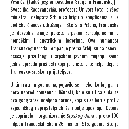
Vesnića (tadašnjeg ambasadora Srbije u Francuskoj) i
Svetolika Radovanovića, profesora Univerziteta, bivšeg
ministra i delegata Srbije za brigu o izbeglicama, a uz
podršku članova udruženja i Stefana Pišona, Francuska
je dozvolila slanje paketa srpskim zarobljenicima u
nemačkim i austrijskim logorima. Ova humanost
francuskog naroda i empatije prema Srbiji su na osnovu
osećaja prisutnog u srpskom javnom mnjenju samo
jedna epizoda prošlosti koja je uneta u temelje ideje o
francusko-srpskom prijateljstvu.
U tim ratnim godinama, pojavilo se i nekoliko knjiga, iz
pera napred pomenutih ličnosti, koje su uticale da se
dva geografski udaljena naroda, koja su se borila protiv
zajedničkog neprijatelja zbliže i bolje upoznaju. Ovome
je doprinelo i organizovanje
u preko 100
Srpskog dana
hiljada francuskih škola 26. marta 1915. godine, što je