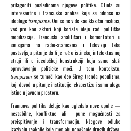
prilagoditi posledicama njegove politike. Otuda su
interesantne i francuske analize koje se odnose na
ideologe
. Oni se ne vide kao klasični mislioci,
trampizma
već pre kao akteri koji koriste ideje radi političke
mobilizacije. Francuski analitičari i komentatori u
emisijama na radio-stanicama i televiziji tako
postavljaju pitanje da li je reč o istinskoj intelektualnoj
struji ili o ideološkoj konstrukciji koja samo služi
opravdavanju političke moći. U tom kontekstu,
se tumači kao deo šireg trenda populizma,
trampizam
koji dovodi u pitanje institucije, ekspertizu i samu ulogu
istine u javnom prostoru.
Trampova politika deluje kao ogledalo nove epohe —
nestabilne, konfliktne, ali i pune mogućnosti za
preispitivanje i transformaciju. NJegove odluke
izazivaju reakcije koje menjaju ponašanje drugih država,