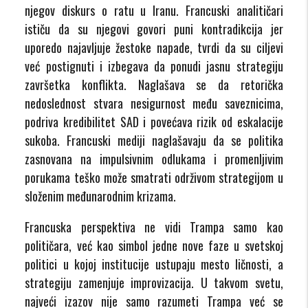
njegov diskurs o ratu u Iranu. Francuski analitičari
ističu da su njegovi govori puni kontradikcija jer
uporedo najavljuje žestoke napade, tvrdi da su ciljevi
već postignuti i izbegava da ponudi jasnu strategiju
završetka konflikta. Naglašava se da retorička
nedoslednost stvara nesigurnost među saveznicima,
podriva kredibilitet SAD i povećava rizik od eskalacije
sukoba. Francuski mediji naglašavaju da se politika
zasnovana na impulsivnim odlukama i promenljivim
porukama teško može smatrati održivom strategijom u
složenim međunarodnim krizama.
Francuska perspektiva ne vidi Trampa samo kao
političara, već kao simbol jedne nove faze u svetskoj
politici u kojoj institucije ustupaju mesto ličnosti, a
strategiju zamenjuje improvizacija. U takvom svetu,
najveći izazov nije samo razumeti Trampa već se