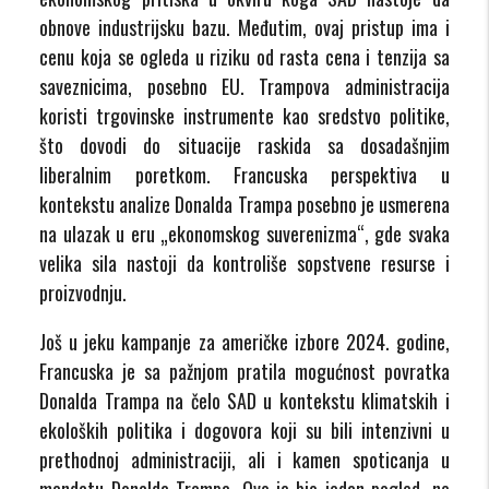
obnove industrijsku bazu. Međutim, ovaj pristup ima i
cenu koja se ogleda u riziku od rasta cena i tenzija sa
saveznicima, posebno EU. Trampova administracija
koristi trgovinske instrumente kao sredstvo politike,
što dovodi do situacije raskida sa dosadašnjim
liberalnim poretkom. Francuska perspektiva u
kontekstu analize Donalda Trampa posebno je usmerena
na ulazak u eru „ekonomskog suverenizma“, gde svaka
velika sila nastoji da kontroliše sopstvene resurse i
proizvodnju.
Još u jeku kampanje za američke izbore 2024. godine,
Francuska je sa pažnjom pratila mogućnost povratka
Donalda Trampa na čelo SAD u kontekstu klimatskih i
ekoloških politika i dogovora koji su bili intenzivni u
prethodnoj administraciji, ali i kamen spoticanja u
mandatu Donalda Trampa. Ovo je bio jedan pogled, ne