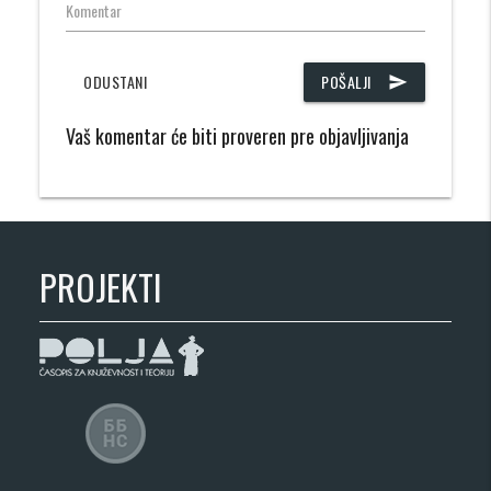
Komentar
ODUSTANI
POŠALJI
send
Vaš komentar će biti proveren pre objavljivanja
PROJEKTI