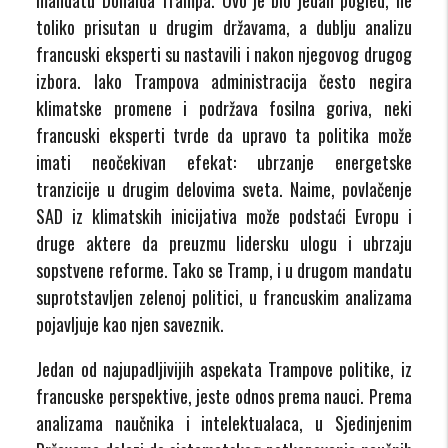
toliko prisutan u drugim državama, a dublju analizu
francuski eksperti su nastavili i nakon njegovog drugog
izbora. Iako Trampova administracija često negira
klimatske promene i podržava fosilna goriva, neki
francuski eksperti tvrde da upravo ta politika može
imati neočekivan efekat: ubrzanje energetske
tranzicije u drugim delovima sveta. Naime, povlačenje
SAD iz klimatskih inicijativa može podstaći Evropu i
druge aktere da preuzmu lidersku ulogu i ubrzaju
sopstvene reforme. Tako se Tramp, i u drugom mandatu
suprotstavljen zelenoj politici, u francuskim analizama
pojavljuje kao njen saveznik.
Jedan od najupadljivijih aspekata Trampove politike, iz
francuske perspektive, jeste odnos prema nauci. Prema
analizama naučnika i intelektualaca, u Sjedinjenim