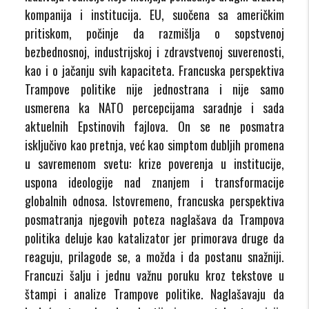
kompanija i institucija. EU, suočena sa američkim
pritiskom, počinje da razmišlja o sopstvenoj
bezbednosnoj, industrijskoj i zdravstvenoj suverenosti,
kao i o jačanju svih kapaciteta. Francuska perspektiva
Trampove politike nije jednostrana i nije samo
usmerena ka NATO percepcijama saradnje i sada
aktuelnih Epstinovih fajlova. On se ne posmatra
isključivo kao pretnja, već kao simptom dubljih promena
u savremenom svetu: krize poverenja u institucije,
uspona ideologije nad znanjem i transformacije
globalnih odnosa. Istovremeno, francuska perspektiva
posmatranja njegovih poteza naglašava da Trampova
politika deluje kao katalizator jer primorava druge da
reaguju, prilagode se, a možda i da postanu snažniji.
Francuzi šalju i jednu važnu poruku kroz tekstove u
štampi i analize Trampove politike. Naglašavaju da