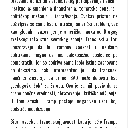
Državama dolazi do sistematskog potkopavanja naučnih
institucija: smanjenja finansiranja, tematske cenzure i
političkog mešanja u istraživanja. Ovakav pristup ne
doživljava se samo kao unutrašnji američki problem, već
kao globalni izazov, jer je američka nauka od Drugog
svetskog rata stub svetskog znanja. Francuski autori
upozoravaju da bi Trampov zaokret u naučnim
politikama mogao da ima dalekosežne posledice po
demokratiju, jer se podriva sama ideja istine zasnovane
na dokazima. Ipak, interesantno je i da francuski
naučnici smatraju da primer SAD može delovati kao
„pedagoški šok“ za Evropu. Ovo je za njih poziv da se
brane naučne vrednosti, obrazovanje i kritičko mišljenje.
U tom smislu, Tramp postaje negativan uzor koji
podstiče mobilizaciju.
Bitan aspekt u francuskoj javnosti kada je reč o Trampu