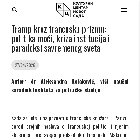
search
menu
Tramp kroz francusku prizmu:
politika moći, kriza institucija i
paradoksi savremenog sveta
27/04/2026
Autor: dr Aleksandra Kolaković, viši naučni
saradnik Instituta za političke studije
Kada se uđe u najpoznatije francuske knjižare u Parizu,
pored brojnih naslova o francuskoj politici i njenim
akterima, pre svega predsedniku Emanuelu Makronu,