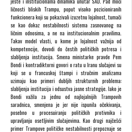
jeste i institucionalna dinamika unutar SAD. Pad moći
ličnosti bliskih Trampu, poput visoko pozicioniranih
funkcionera koji su pokazivali izuzetnu lojalnost, tumači
se kao dokaz nestabilnosti sistema zasnovanog na
ličnim odnosima, a ne na institucionalnim pravilima.
Takav model vlasti, u kome je lojalnost važnija od
kompetencije, dovodi do čestih političkih potresa i
slabljenja institucija. Smena ministarke pravde Pem
Bondi i kontradiktorni govori o ratu u Iranu slučajevi su
koji se u francuskoj štampi i stručnim analizama
uzimaju kao primeri dubljih strukturnih problema:
slabljenja institucija i odsustva jasne strategije. Iako je
Bondi važila za jednu od najlojalnijih Trampovih
saradnica, smenjena je jer nije ispunila očekivanja,
posebno u procesuiranju političkih protivnika i
upravljanju osetljivim slučajevima. Kao drugi najčešći
primer Trampove političke nestabilnosti prepoznaje se