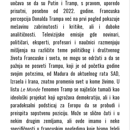
uočava se da su Putin i Tramp, s pravom, uporedo
prisutni, posebno od 2022. godine. Francuska
percepcija Donalda Trampa već na prvi pogled pokazuje
mešavinu zabrinutosti i kritike, ali i duboke
analitičnosti. Televizijske emisije gde novinari,
političari, eksperti, profesori i naučnici razmenjuju
mišljenja na različite teme političkog i društvenog
života Francuske i sveta, ne mogu se održati a da se
pažnja ne posveti Trampu, koji je od početka godine
svojim potezima, od Madura do aktuelnog rata SAD,
Izraela i Irana, znatno promenio svet u kome živimo. U
listu
fenomen Tramp se najčešće tumači kao
Le Monde
ideološki projekat koji ugrožava demokratiju, ali i kao
paradoksalni podsticaj za Evropu da se probudi i
preispita sopstvenu poziciju. Može se slično čuti i u
nekim drugim zemljama, ali ovde imamo i neke
specifičnosti u francuskim pogledima koje bismo želeli