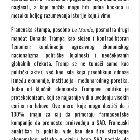
naglasiti, a koje možda mogu biti jedna kockica u
mozaiku boljeg razumevanja istorije koju živimo.
Francuska štampa, posebno
, posmatra drugi
Le Monde
mandat Donalda Trampa kao složen i kontradiktoran
fenomen: kombinaciju agresivnog ekonomskog
nacionalizma, političke lojalnosti i neočekivanih
globalnih efekata. Tramp se ne tumači samo kao
politički akter, već kao sila koja preoblikuje odnose
između ekonomije, institucija i međunarodnog poretka.
Jedan od ključnih elemenata Trampove politike je
protekcionizam, koji se najjasnije vidi u uvođenju visokih
carina na lekove. Ove mere, koje mogu dostići do i
100%, imaju za cilj da primoraju farmaceutske
kompanije da premeste proizvodnju u SAD. Francuski
analitičari tu politiku vide kao deo šire strategije
ekonomskog pritiska u okviru koga SAD nastoje da