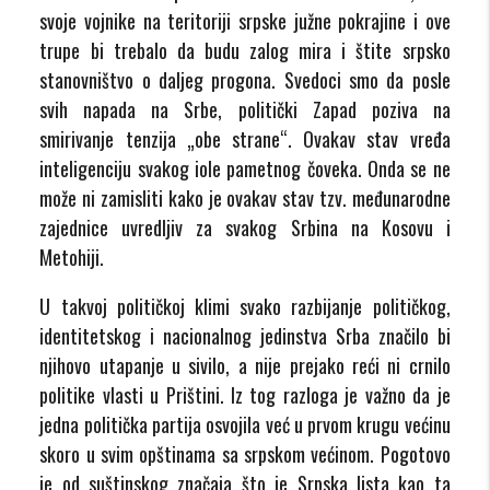
svoje vojnike na teritoriji srpske južne pokrajine i ove
trupe bi trebalo da budu zalog mira i štite srpsko
stanovništvo o daljeg progona. Svedoci smo da posle
svih napada na Srbe, politički Zapad poziva na
smirivanje tenzija „obe strane“. Ovakav stav vređa
inteligenciju svakog iole pametnog čoveka. Onda se ne
može ni zamisliti kako je ovakav stav tzv. međunarodne
zajednice uvredljiv za svakog Srbina na Kosovu i
Metohiji.
U takvoj političkoj klimi svako razbijanje političkog,
identitetskog i nacionalnog jedinstva Srba značilo bi
njihovo utapanje u sivilo, a nije prejako reći ni crnilo
politike vlasti u Prištini. Iz tog razloga je važno da je
jedna politička partija osvojila već u prvom krugu većinu
skoro u svim opštinama sa srpskom većinom. Pogotovo
je od suštinskog značaja što je Srpska lista kao ta