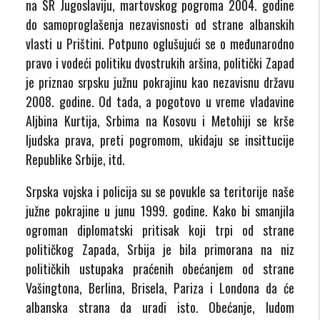
na SR Jugoslaviju, martovskog pogroma 2004. godine
do samoproglašenja nezavisnosti od strane albanskih
vlasti u Prištini. Potpuno oglušujući se o međunarodno
pravo i vodeći politiku dvostrukih aršina, politički Zapad
je priznao srpsku južnu pokrajinu kao nezavisnu državu
2008. godine. Od tada, a pogotovo u vreme vladavine
Aljbina Kurtija, Srbima na Kosovu i Metohiji se krše
ljudska prava, preti pogromom, ukidaju se insittucije
Republike Srbije, itd.
Srpska vojska i policija su se povukle sa teritorije naše
južne pokrajine u junu 1999. godine. Kako bi smanjila
ogroman diplomatski pritisak koji trpi od strane
političkog Zapada, Srbija je bila primorana na niz
političkih ustupaka praćenih obećanjem od strane
Vašingtona, Berlina, Brisela, Pariza i Londona da će
albanska strana da uradi isto. Obećanje, ludom