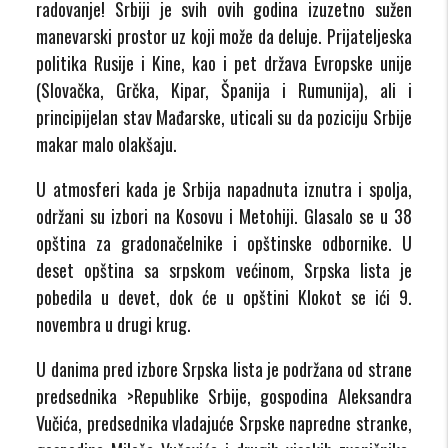
radovanje! Srbiji je svih ovih godina izuzetno sužen
manevarski prostor uz koji može da deluje. Prijateljeska
politika Rusije i Kine, kao i pet država Evropske unije
(Slovačka, Grčka, Kipar, Španija i Rumunija), ali i
principijelan stav Mađarske, uticali su da poziciju Srbije
makar malo olakšaju.
U atmosferi kada je Srbija napadnuta iznutra i spolja,
održani su izbori na Kosovu i Metohiji. Glasalo se u 38
opština za gradonačelnike i opštinske odbornike. U
deset opština sa srpskom većinom, Srpska lista je
pobedila u devet, dok će u opštini Klokot se ići 9.
novembra u drugi krug.
U danima pred izbore Srpska lista je podržana od strane
predsednika >Republike Srbije, gospodina Aleksandra
Vučića, predsednika vladajuće Srpske napredne stranke,