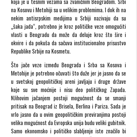
koja je u tesnim vezama sa zvaničnim Beogradom. Srbi
na Kosovu i Metohiji su u velikim problemima. I dok ih na
nekim antisrpskim medijima u Srbiji nazivaju da su
„šaka jada“, potrebno je kroz političke veze omogućiti
vlasti u Beogradu da može da deluje kroz što šire i
okvire i da pokuša da sačuva institucionalno prisustvo
Republike Srbije na Kosmetu.
Što jače veze između Beograda i Srba sa Kosova i
Metohije je potrebno očuvati što duže jer je jasno da se
u svetskoj geopolitičkoj areni javljaju i druge države
koje su sve moćnije i nisu deo političkog Zapada.
NJihovim jačanjem postoji mogućnost da se smanji
pritisak na Beograd iz Brisela, Berlina i Pariza. Sada je
vrlo jasno da u ovim geopolitičkim previranjima postoji
velika mogućnost da Evropska unija budu veliki gubitnik.
Samo ekonomsko i političko slabljenje iste značilo bi