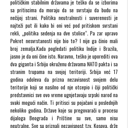
političkim stabilnim državama je teško da se izborima
sa pritiscima da moraju da se svrstaju da budu na
nečijoj strani. Politika neutralnosti i suverenosti je
najteži put ili kako bi oni već pod pritiskom svrstani
rekli, „politika sedenja na dve stolice“. Pa zar upravo
Pokret nesvrstanosti nije bio to? I nije ga činio mali
broj zemalja.Kada pogledati politiku Indije i Brazila,
jasno je da oni čine isto. Naravno, teško je uporediti ova
dva giganta i Srbiju okruženu državama NATO pakta i sa
stranim trupama na svojoj teritoriji. Srbija već 17
godina odoleva da prizna nezavisnost svojem delu
teritorije koji se nasilno od nje otcepio i čiji politički
predstavnici sve ovo vreme ugnjetavaju srpski narod na
svaki mogući način. Ti pritisci su pojačani u poslednjih
nekoliko godina. Države koje su pregovarači u procesu
dijaloga Beograda i Prištine su sve, samo nisu
neutralne. Sve su priznali nezavisnost tzv. Kosova, drže