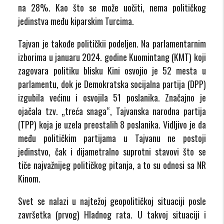
na 28%. Kao što se može uočiti, nema političkog
jedinstva među kiparskim Turcima.
Tajvan je takođe političkii podeljen. Na parlamentarnim
izborima u januaru 2024. godine Kuomintang (KMT) koji
zagovara politiku blisku Kini osvojio je 52 mesta u
parlamentu, dok je Demokratska socijalna partija (DPP)
izgubila većinu i osvojila 51 poslanika. Značajno je
ojačala tzv. „treća snaga“, Tajvanska narodna partija
(TPP) koja je uzela preostalih 8 poslanika. Vidljivo je da
među političkim partijama u Tajvanu ne postoji
jedinstvo, čak i dijametralno suprotni stavovi što se
tiče najvažnijeg političkog pitanja, a to su odnosi sa NR
Kinom.
Svet se nalazi u najtežoj geopolitičkoj situaciji posle
završetka (prvog) Hladnog rata. U takvoj situaciji i