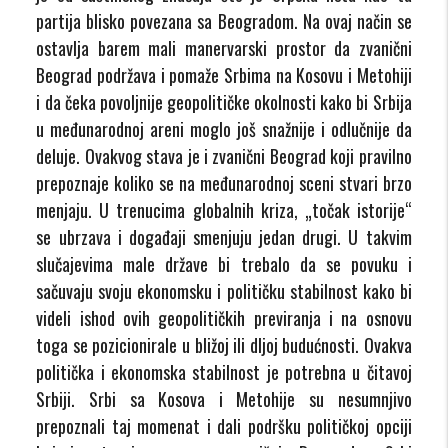
partija blisko povezana sa Beogradom. Na ovaj način se
ostavlja barem mali manervarski prostor da zvanični
Beograd podržava i pomaže Srbima na Kosovu i Metohiji
i da čeka povoljnije geopolitičke okolnosti kako bi Srbija
u međunarodnoj areni moglo još snažnije i odlučnije da
deluje. Ovakvog stava je i zvanični Beograd koji pravilno
prepoznaje koliko se na međunarodnoj sceni stvari brzo
menjaju. U trenucima globalnih kriza, „točak istorije“
se ubrzava i događaji smenjuju jedan drugi. U takvim
slučajevima male države bi trebalo da se povuku i
sačuvaju svoju ekonomsku i političku stabilnost kako bi
videli ishod ovih geopolitičkih previranja i na osnovu
toga se pozicionirale u bližoj ili dljoj budućnosti. Ovakva
politička i ekonomska stabilnost je potrebna u čitavoj
Srbiji. Srbi sa Kosova i Metohije su nesumnjivo
prepoznali taj momenat i dali podršku političkoj opciji