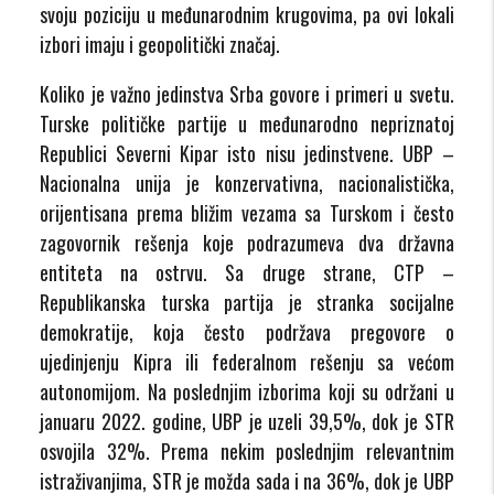
svoju poziciju u međunarodnim krugovima, pa ovi lokali
izbori imaju i geopolitički značaj.
Koliko je važno jedinstva Srba govore i primeri u svetu.
Turske političke partije u međunarodno nepriznatoj
Republici Severni Kipar isto nisu jedinstvene. UBP –
Nacionalna unija je konzervativna, nacionalistička,
orijentisana prema bližim vezama sa Turskom i često
zagovornik rešenja koje podrazumeva dva državna
entiteta na ostrvu. Sa druge strane, CTP –
Republikanska turska partija je stranka socijalne
demokratije, koja često podržava pregovore o
ujedinjenju Kipra ili federalnom rešenju sa većom
autonomijom. Na poslednjim izborima koji su održani u
januaru 2022. godine, UBP je uzeli 39,5%, dok je STR
osvojila 32%. Prema nekim poslednjim relevantnim
istraživanjima, STR je možda sada i na 36%, dok je UBP