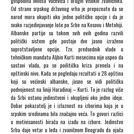
gospodina Miloša Vučevića i drugih visokih zvaničnika.
Od strane srpskog državnog vrha je prepoznato da se
narod mora okupiti oko jedne političke opcije i da je
svako razjedinjavanje loše po Srbe na Kosovu i Metohiji.
Albanske partije su tokom svih ovih godina razvili
politički sistem gde postoje dve jasno izraženo
suprotstavljene opcije. Tzv. predsednik vlade u
tehničkom mandatu Aljbin Kurti mesecima nije uspeo da
sastavi vladu, pa se poilitička kriza prenela i na
opštinski nivo. Kada se pogledaju rezultati u 28 opština
koji su većinski albanske, jasno se vidi politička
podvojenost na liniji Haradinaj – Kurti. To je razlog više
da Srbi ostanu jedinstveni i okupljeni oko jedne ideje.
Dobar pokazatelj je i izlaznost na izborima koja je u
srpskim sredinama bila značajno veća. To govori razlici
u motivisanosti birača na izađu na izbore. Jedinstvo
Srba daje vetar u leđa i zvaničnom Beogradu da ojača