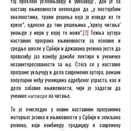
тај проблем усложњавају и увећавају”, док је за
наставу књижевности неопходно да „у постојећим
околностима, тражи решења која је изводе из те
кризе”, односно да тим решењима „‘кризу читања’
умањује у мери у којој то може”.
[1]
Тежња аутора
наставних програма књижевности за основне и
средње школе у Србији и државама региона јесте да
превазиђу јаз између домаће лектире и ученичке
незаинтересованости за њу. Стога се у наставне
програме укључују и дела савремених аутора, романи
популарни међу ученицима одређеног узраста, као и
дела забавне књижевности, чији је задатак да
ученике
на читање.
наговоре
То је очигледно у новим наставним програмима
матерњег језика и књижевности у Србији и земљама
региона, који комбинују традицију и савремену