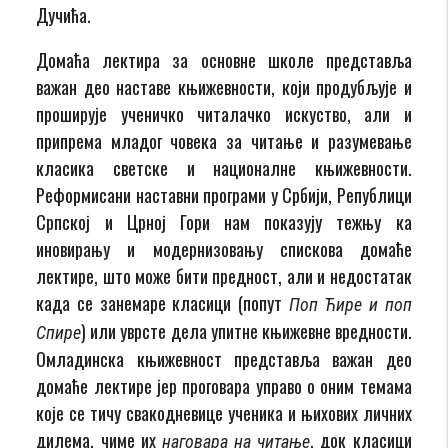
Дучића.
Домаћа лектира за основне школе представља
важан део наставе књижевности, који продубљује и
проширује ученичко читалачко искуство, али и
припрема младог човека за читање и разумевање
класика светске и националне књижевности.
Реформисани наставни програми у Србији, Републици
Српској и Црној Гори нам показују тежњу ка
иновирању и модернизовању спискова домаће
лектире, што може бити предност, али и недостатак
када се занемаре класици (попут
Поп Ћире и поп
) или уврсте дела упитне књижевне вредности.
Спире
Омладинска књижевност представља важан део
домаће лектире јер проговара управо о оним темама
које се тичу свакодневице ученика и њихових личних
дилема, чиме их
, док класици
наговара на читање