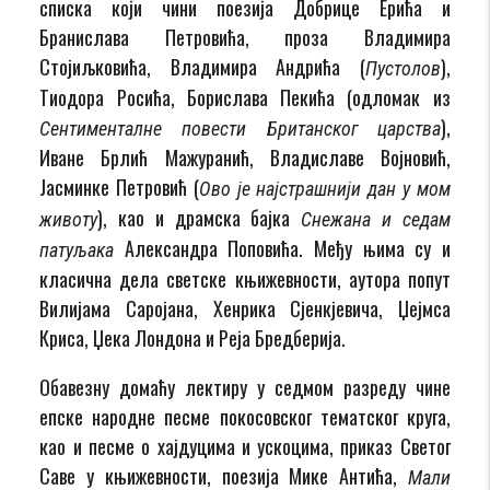
списка који чини поезија Добрице Ерића и
Бранислава Петровића, проза Владимира
Стојиљковића, Владимира Андрића (
),
Пустолов
Тиодора Росића, Борислава Пекића (одломак из
),
Сентименталне повести Британског царства
Иване Брлић Мажуранић, Владиславе Војновић,
Јасминке Петровић (
Ово је најстрашнији дан у мом
), као и драмска бајка
животу
Снежана и седам
Александра Поповића. Међу њима су и
патуљака
класична дела светске књижевности, аутора попут
Вилијама Саројана, Хенрика Сјенкјевича, Џејмса
Криса, Џека Лондона и Реја Бредберија.
Обавезну домаћу лектиру у седмом разреду чине
епске народне песме покосовског тематског круга,
као и песме о хајдуцима и ускоцима, приказ Светог
Саве у књижевности, поезија Мике Антића,
Мали