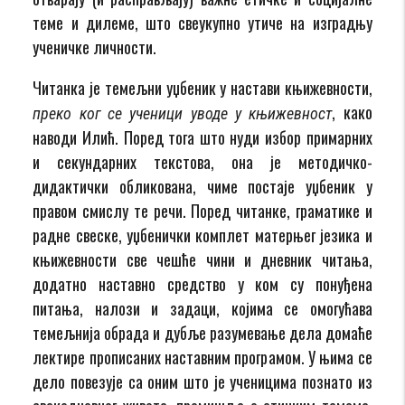
теме и дилеме, што свеукупно утиче на изградњу
ученичке личности.
Читанка је темељни уџбеник у настави књижевности,
, како
преко ког се ученици уводе у књижевност
наводи Илић. Поред тога што нуди избор примарних
и секундарних текстова, она је методичко-
дидактички обликована, чиме постаје уџбеник у
правом смислу те речи. Поред читанке, граматике и
радне свеске, уџбенички комплет матерњег језика и
књижевности све чешће чини и дневник читања,
додатно наставно средство у ком су понуђена
питања, налози и задаци, којима се омогућава
темељнија обрада и дубље разумевање дела домаће
лектире прописаних наставним програмом. У њима се
дело повезује са оним што је ученицима познато из