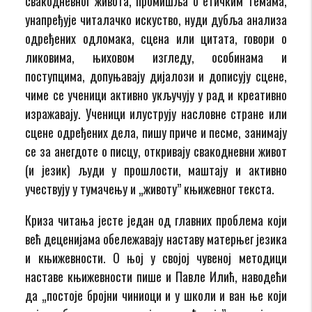
свакодневног живота, промишља о етичким темама,
унапређује читалачко искуство, нуди дубља анализа
одређених одломака, сцена или цитата, говори о
ликовима, њиховом изгледу, особинама и
поступцима, допуњавају дијалози и дописују сцене,
чиме се ученици активно укључују у рад и креативно
изражавају. Ученици илуструју насловне стране или
сцене одређених дела, пишу приче и песме, занимају
се за анегдоте о писцу, откривају свакодневни живот
(и језик) људи у прошлости, маштају и активно
учествују у тумачењу и „животу” књижевног текста.
Криза читања јесте један од главних проблема који
већ деценијама обележавају наставу матерњег језика
и књижевности. О њој у својој чувеној методици
наставе књижевности пише и Павле Илић, наводећи
да „постоје бројни чиниоци и у школи и ван ње који