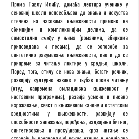
Према Павлу Илићу, домаћа лектира ученике у
основној школи оспособљава да знања и искуства
стечена на часовима књижевности примене на
обимнијим и комплекснијим делима, да се
самостално
у њима (романима, збиркама
снађу
приповедака и песама), да се оспособе за
синтетичко разумевање књижевности, као и да се
припреме за читање лектире у средњој школи.
Поред тога, стичу се нова знања, богати речник,
развијају културне навике и љубав према читању
(отуд савремена омладинска књижевност у
наставним програмима), развија усмено и писано
изражавање, свест о књижевном канону и естетским
вредностима у књижевности, развијају се
способности запажања, поређења, издвајања битног,
синтетизовања и просуђивања, кроз читање се
отварају (и расправљају) важне етичке и социјалне