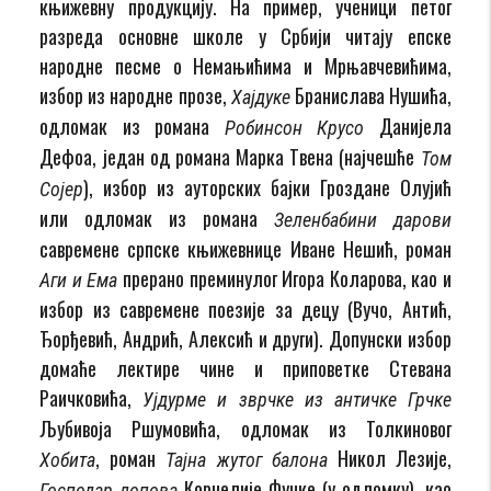
књижевну продукцију. На пример, ученици петог
разреда основне школе у Србији читају епске
народне песме о Немањићима и Мрњавчевићима,
избор из народне прозе,
Бранислава Нушића,
Хајдуке
одломак из романа
Данијела
Робинсон Крусо
Дефоа, један од романа Марка Твена (најчешће
Том
), избор из ауторских бајки Гроздане Олујић
Сојер
или одломак из романа
Зеленбабини дарови
савремене српске књижевнице Иване Нешић, роман
прерано преминулог Игора Коларова, као и
Аги и Ема
избор из савремене поезије за децу (Вучо, Антић,
Ђорђевић, Андрић, Алексић и други). Допунски избор
домаће лектире чине и приповетке Стевана
Раичковића,
Ујдурме и зврчке из античке Грчке
Љубивоја Ршумовића, одломак из Толкиновог
, роман
Никол Лезије,
Хобита
Тајна жутог балона
Корнелије Функе (у одломку), као
Господар лопова