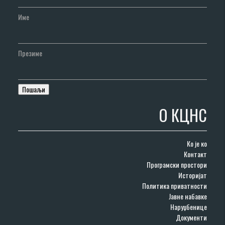
Име
Презиме
О КЦНС
Ко је ко
Контакт
Програмски простори
Историјат
Политика приватности
Јавне набавке
Наруџбенице
Документи