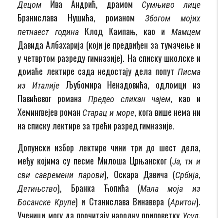
Ива Андрић, драмом
Децом
Сумњиво лице
Бранислава Нушића, романом
Збогом мојих
Клод Кампањ, као и
петнаест година
Мамцем
Давида Албахарија (који је предвиђен за тумачење и
у четвртом разреду гимназије). На списку школске и
домаће лектире сада недостају дела попут
Писма
Љубомира Ненадовића, одломци из
из Италије
Павићевог романа
, као и
Предео сликан чајем
Хемингвејев роман
, кога више нема ни
Старац и море
на списку лектире за трећи разред гимназије.
Допунски избор лектире чини три до шест дела,
међу којима су песме Милоша Црњанског (
Ја, ти и
), Оскара Давича (
,
сви савремени парови
Србија
), Бранка Ћопића (
Детињство
Мала моја из
) и Станислава Винавера (
).
Босанске Крупе
Аритон
Ученици могу да прочитају народну приповетку
,
Усуд