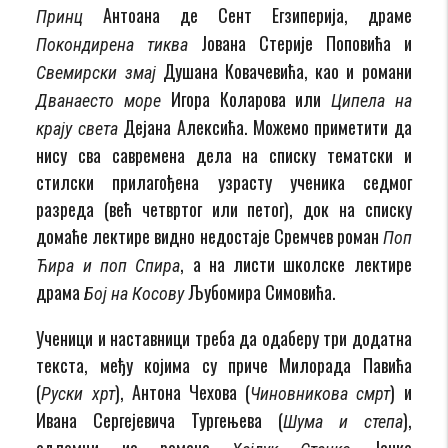
Антоана де Сент Егзиперија, драме
Принц
Јована Стерије Поповића и
Покондирена тиква
Душана Ковачевића, као и романи
Свемирски змај
Игора Коларова или
Дванаесто море
Ципела на
Дејана Алексића. Можемо приметити да
крају света
нису сва савремена дела на списку тематски и
стилски прилагођена узрасту ученика седмог
разреда (већ четвртог или петог), док на списку
домаће лектире видно недостаје Сремчев роман
Поп
, а на листи школске лектире
Ћира и поп Спира
драма
Љубомира Симовића.
Бој на Косову
Ученици и наставници треба да одаберу три додатна
текста, међу којима су приче Милорада Павића
(
), Антона Чехова (
) и
Руски хрт
Чиновникова смрт
Ивана Сергејевича Тургењева (
),
Шума и степа
одломци из романа
Јанка