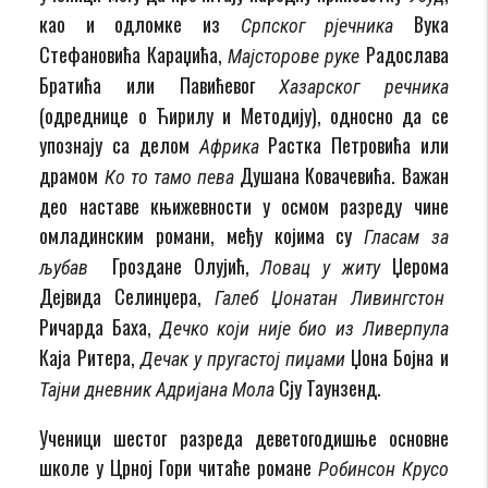
као и одломке из
Вука
Српског рјечника
Стефановића Караџића,
Радослава
Мајсторове руке
Братића или Павићевог
Хазарског речника
(одреднице о Ћирилу и Методију), односно да се
упознају са делом
Растка Петровића или
Африка
драмом
Душана Ковачевића. Важан
Ко то тамо пева
део наставе књижевности у осмом разреду чине
омладинским романи, међу којима су
Гласам за
Гроздане Олујић,
Џерома
љубав
Ловац у житу
Дејвида Селинџера,
Галеб Џонатан Ливингстон
Ричарда Баха,
Дечко који није био из Ливерпула
Каја Ритера,
Џона Бојна и
Дечак у пругастој пиџами
Сју Таунзенд.
Тајни дневник Адријана Мола
Ученици шестог разреда деветогодишње основне
школе у Црној Гори читаће романе
Робинсон Крусо