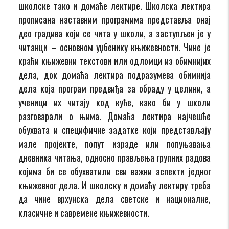
школске тако и домаће лектире. Школска лектира
прописана наставним програмима представља онај
део градива који се чита у школи, а заступљен је у
читанци – основном уџбенику књижевности. Чине је
краћи књижевни текстови или одломци из обимнијих
дела, док домаћа лектира подразумева обимнија
дела која програм предвиђа за обраду у целини, а
ученици их читају код куће, како би у школи
разговарали о њима. Домаћа лектира најчешће
обухвата и специфичне задатке који представљају
мале пројекте, попут израде или попуњавања
дневника читања, односно прављења групних радова
којима би се обухватили сви важни аспекти једног
књижевног дела. И школску и домаћу лектиру треба
да чине врхунска дела светске и националне,
класичне и савремене књижевности.