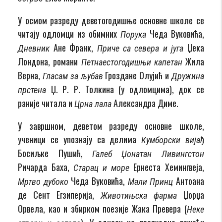
У осмом разреду деветогодишње основне школе се
читају одломци из обимних
Чеда Вуковића,
Порука
Ане Франк,
Џека
Дневник
Приче са севера и југа
Лондона, романи
Жила
Петнаестогодишњи капетан
Верна,
Гроздане Олујић и
Гласам за љубав
Дружина
Џ. Р. Р. Толкина (у одломцима), док се
прстена
раније читала и
Александра Диме.
Црна лала
У завршном, деветом разреду основне школе,
ученици се упознају са делима
Кумборски вијађ
Босиљке Пушић,
Галеб Џонатан Ливингстон
Ричарда Баха,
Ернеста Хемингвеја,
Старац и море
Чеда Вуковића,
Антоана
Мртво дубоко
Мали Принц
де Сент Егзиперија,
Џорџа
Животињска фарма
Орвела, као и збирком поезије Жака Превера (
Неке