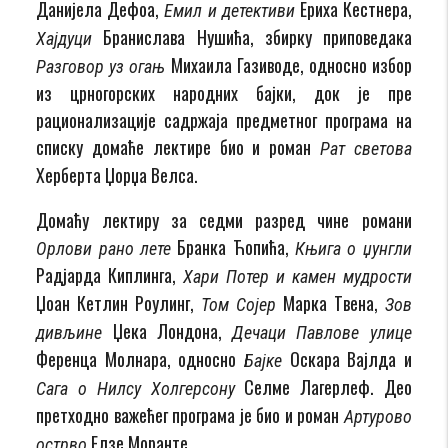
Данијела Дефоа,
Ериха Кестнера,
Емил и детективи
Бранислава Нушића, збирку приповедака
Хајдуци
Михаила Газиводе, односно избор
Разговор уз огањ
из црногорских народних бајки, док је пре
рационализације садржаја предметног програма на
списку домаће лектире био и роман
Рат светова
Херберта Џорџа Велса.
Домаћу лектиру за седми разред чине романи
Бранка Ћопића,
Орлови рано лете
Књига о џунгли
Радјарда Киплинга,
Хари Потер и камен мудрости
Џоан Кетлин Роулинг,
Марка Твена,
Том Сојер
Зов
Џека Лондона,
дивљине
Дечаци Павлове улице
Ференца Молнара, односно
Оскара Вајлда и
Бајке
Селме Лагерлеф. Део
Сага о Нилсу Холгерсону
претходно важећег програма је био и роман
Артурово
Елзе Моранте.
острво