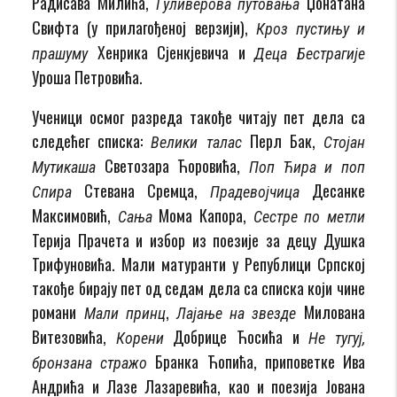
Радисава Милића,
Џонатана
Гуливерова путовања
Свифта (у прилагођеној верзији),
Кроз пустињу и
Хенрика Сјенкјевича и
прашуму
Деца Бестрагије
Уроша Петровића.
Ученици осмог разреда такође читају пет дела са
следећег списка:
Перл Бак,
Велики талас
Стојан
Светозара Ћоровића,
Мутикаша
Поп Ћира и поп
Стевана Сремца,
Десанке
Спира
Прадевојчица
Максимовић,
Мома Капора,
Сања
Сестре по метли
Терија Прачета и избор из поезије за децу Душка
Трифуновића. Мали матуранти у Републици Српској
такође бирају пет од седам дела са списка који чине
романи
,
Милована
Мали принц
Лајање на звезде
Витезовића,
Добрице Ћосића и
Корени
Не тугуј,
Бранка Ћопића, приповетке Ива
бронзана стражо
Андрића и Лазе Лазаревића, као и поезија Јована