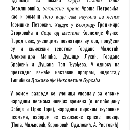
Хајдук Станко
Веселиновића,
Уроша Петровића,
Загонетне приче
као и романи
Лето када сам научила да летим
Јасминке Петровић,
Градимира
Хајдук у Београду
Стојковића и
Корнелије Функе.
Срце од мастила
Поред ових, ученицима познатијих аутора, понуђени
су и књижевни текстови Гордане Малетић,
Александра Манића, Душице Лукић, Гордане
Брајовић и Душана Поп Ђурђева. У односу на
претходно важећи наставни програм, недостају
Ћопићеви
.
Доживљаји Николетине Бурсаћа
У осмом разреду се ученици упознају са епским
народним песмама новијих времена (о ослобођењу
Србије и Црне Горе), народним лирским љубавним
песмама, избором из савремене српске поезије
(Попа, Миљковић, Карановић, Одаловић, А. Ристовић),