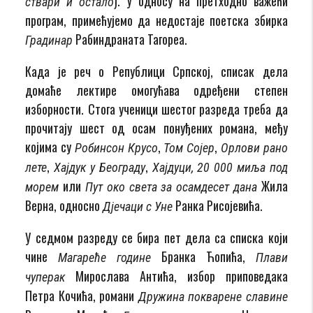
). У односу на претходно важећи
ствари и остало
програм, примећујемо да недостаје поетска збирка
Рабиндраната Тагореа.
Градинар
Када је реч о Републици Српској, списак дела
домаће лектире омогућава одређени степен
изборности. Стога ученици шестог разреда треба да
прочитају шест од осам понуђених романа, међу
којима су
,
,
Робинсон Крусо
Том Сојер
Орлови рано
,
,
лете
Хајдук у Београду
Хајдуци, 20 000 миља под
или
Жила
морем
Пут око света за осамдесет дана
Верна, односно
Ранка Рисојевића.
Дјечаци с Уне
У седмом разреду се бира пет дела са списка који
чине
Бранка Ћопића,
Магареће године
Плави
Мирослава Антића, избор приповедака
чуперак
Петра Кочића, романи
Дружина покварене славине