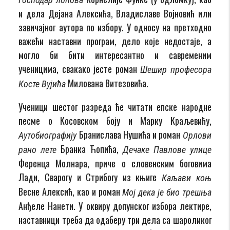
и дела Дејана Алексића, Владиславе Војновић или
завичајног аутора по избору. У односу на претходно
важећи наставни програм, дело које недостаје, а
могло би бити интересантно и савременим
ученицима, свакако јесте роман
Шешир професора
Милована Витезовића.
Косте Вујића
Ученици шестог разреда ће читати епске народне
песме о Косовском боју и Марку Краљевићу,
Бранислава Нушића и роман
Аутобиографију
Орлови
Бранка Ћопића,
рано лете
Дечаке Павлове улице
Ференца Молнара, приче о словенским боговима
Лади, Сварогу и Стрибогу из књиге
Каљави коњ
Весне Алексић, као и роман
Мој дека је био трешња
Анђеле Нанети. У оквиру допунског избора лектире,
наставници треба да одаберу три дела са шароликог