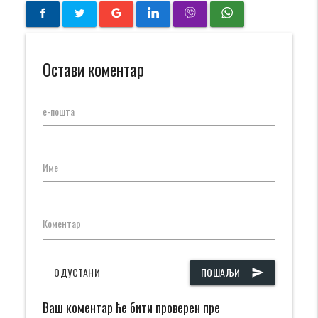
Остави коментар
е-пошта
Име
Коментар
ОДУСТАНИ
ПОШАЉИ
send
Ваш коментар ће бити проверен пре