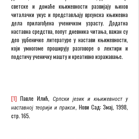
светске и домаће књижевности развијају њихов
читалачки укус и представљају врхунска књижевна
дела прилагођена ученичком узрасту. Додатна
наставна средства, попут дневника читања, важан су
део уџбеничке литературе у настави књижевности,
који умногоме проширују разговоре о лектири и
подстичу ученичку машту и креативно изражавање.
[1]
Павле Илић,
Српски језик и књижевност у
, Нови Сад: Змај, 1998,
наставној теорији и пракси
стр. 165.