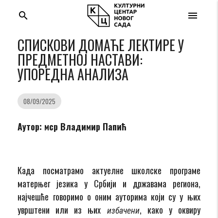
search
menu
СПИСКОВИ ДОМАЋЕ ЛЕКТИРЕ У
ПРЕДМЕТНОЈ НАСТАВИ:
УПОРЕДНА АНАЛИЗА
08/09/2025
Аутор: мср Владимир Папић
Када посматрамо актуелне школске програме
матерњег језика у Србији и државама региона,
најчешће говоримо о оним ауторима који су у њих
уврштени или из њих
, како у оквиру
избачени