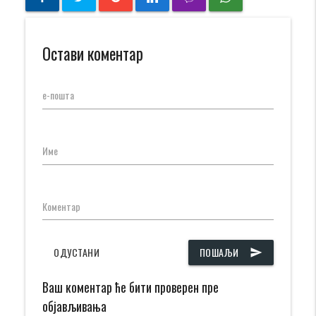
Остави коментар
е-пошта
Име
Коментар
ОДУСТАНИ
ПОШАЉИ
send
Ваш коментар ће бити проверен пре
објављивања