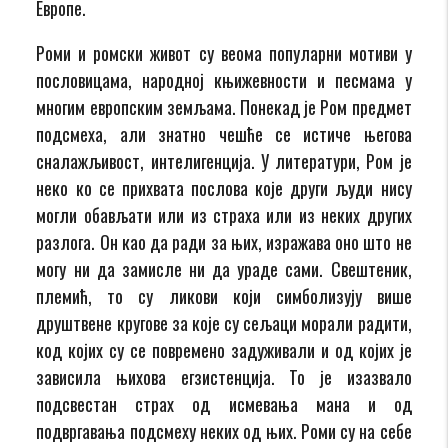
Европе.
Роми и ромски живот су веома популарни мотиви у
пословицама, народној књижевности и песмама у
многим европским земљама. Понекад је Ром предмет
подсмеха, али знатно чешће се истиче његова
сналажљивост, интелигенција. У литератури, Ром је
неко ко се прихвата послова које други људи нису
могли обављати или из страха или из неких других
разлога. Он као да ради за њих, изражава оно што не
могу ни да замисле ни да ураде сами. Свештеник,
племић, то су ликови који симболизују више
друштвене кругове за које су сељаци морали радити,
код којих су се повремено задуживали и од којих је
зависила њихова егзистенција. То је изазвало
подсвестан страх од исмевања мана и од
подвргавања подсмеху неких од њих. Роми су на себе