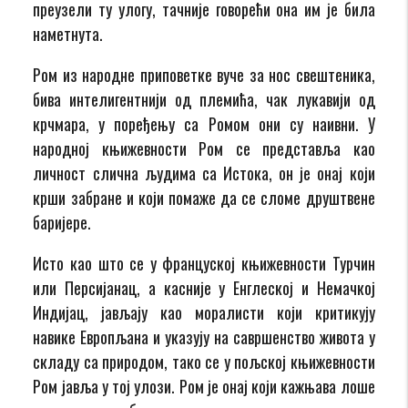
преузели ту улогу, тачније говорећи она им је била
наметнута.
Ром из народне приповетке вуче за нос свештеника,
бива интелигентнији од племића, чак лукавији од
крчмара, у поређењу са Ромом они су наивни. У
народној књижевности Ром се представља као
личност слична људима са Истока, он је онај који
крши забране и који помаже да се сломе друштвене
баријере.
Исто као што се у француској књижевности Турчин
или Персијанац, а касније у Енглеској и Немачкој
Индијац, јављају као моралисти који критикују
навике Европљана и указују на савршенство живота у
складу са природом, тако се у пољској књижевности
Ром јавља у тој улози. Ром је онај који кажњава лоше