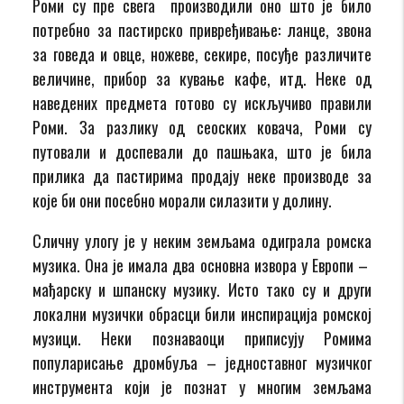
Роми су пре свега производили оно што је било
потребно за пастирско привређивање: ланце, звона
за говеда и овце, ножеве, секире, посуђе различите
величине, прибор за кување кафе, итд. Неке од
наведених предмета готово су искључиво правили
Роми. За разлику од сеоских ковача, Роми су
путовали и доспевали до пашњака, што је била
прилика да пастирима продају неке производе за
које би они посебно морали силазити у долину.
Сличну улогу је у неким земљама одиграла ромска
музика. Она је имала два основна извора у Европи –
мађарску и шпанску музику. Исто тако су и други
локални музички обрасци били инспирација ромској
музици. Неки познаваоци приписују Ромима
популарисање дромбуља – једноставног музичког
инструмента који је познат у многим земљама