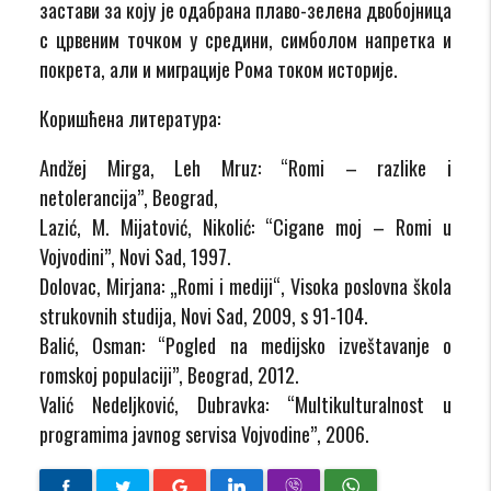
застави за коју је одабрана плаво-зелена двобојница
с црвеним точком у средини, симболом напретка и
покрета, али и миграције Рома током историје.
Коришћена литература:
Andžej Mirga, Leh Mruz: “Romi – razlike i
netolerancija”, Beograd,
Lazić, M. Mijatović, Nikolić: “Cigane moj – Romi u
Vojvodini”, Novi Sad, 1997.
Dolovac, Mirjana: „Romi i mediji“, Visoka poslovna škola
strukovnih studija, Novi Sad, 2009, s 91-104.
Balić, Osman: “Pogled na medijsko izveštavanje o
romskoj populaciji”, Beograd, 2012.
Valić Nedeljković, Dubravka: “Multikulturalnost u
programima javnog servisa Vojvodine”, 2006.