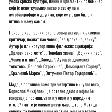
умова српске културе, циник и бриљантни полемичар
који је непоткупљиво писао о свему па и
аутобиографије о другима, које су уједно биле и
штиво о њему самом.
Почео је као песник, био је веома активан књижевни
критичар, познат као човек „без длаке на језику“.
Аутор је или коаутор више филмских сценарија:
„Орлови рано лете“, „Поноћна звона“, „Војник и пас“,
„Човек и птица“, „Заседа“. Аутор је драмских
текстова: „Бановић Страхиња“, „Командант Сајлер“,
„Краљевић Марко“, „Оптужени Петар Тодоровић“…
Мада је проживео само три четвртине минулог века,
Борислав Михајловић је оставио дело о којем ће
генерације промишљати и у овом и у наредним
столећима те је сасвим разумљиво што је Матица
српска, та кошница наше културе, која је у готово