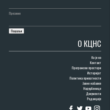
Презиме
О КЦНС
Ко је ко
Контакт
Програмски простори
Историјат
Политика приватности
Јавне набавке
Наруџбенице
Документи
Редакције