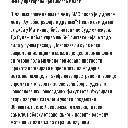
НИН-у претерано критиковао власт.
О данима проведеним на челу БМС писао је у другом
делу „Аутобиографије о другима“: Решио сам да ми
служба у Матичиној библиотеци не буде синекура.
Да будем добар управник Библиотеке која је тада
била у пуном развоју. Довршавали су се нови
савремени магацини и ваљало је цео огроман фонд
од готово пола милиона примерака претрести,
прекаталогизирати и преселити на модерне
металне полице, а такође нове простране читаонице
опремити и отворити за све већи број студената
новооснованих новосадских факултета. Ажурирати
стари азбучни каталог и увести предметни.
Обновити, после Лесковчевог одласка, готово
замрлу, набавку стране књиге и развити размену
Матичиних издања са страним научним