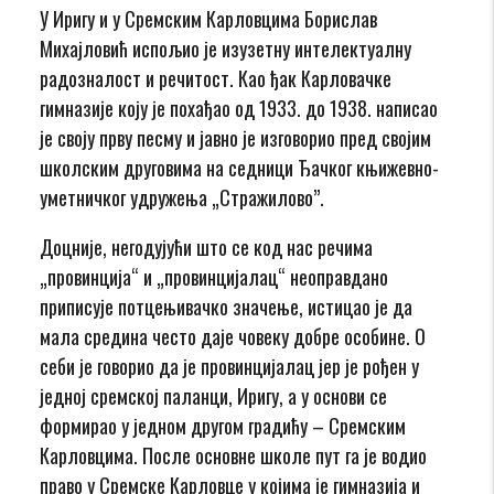
У Иригу и у Сремским Карловцима Борислав
Михајловић испољио је изузетну интелектуалну
радозналост и речитост. Као ђак Карловачке
гимназије коју је похађао од 1933. до 1938. написао
је своју прву песму и јавно је изговорио пред својим
школским друговима на седници Ђачког књижевно-
уметничког удружења „Стражилово”.
Доцније, негодујући што се код нас речима
„провинција“ и „провинцијалац“ неоправдано
приписује потцењивачко значење, истицао је да
мала средина често даје човеку добре особине. О
себи је говорио да је провинцијалац јер је рођен у
једној сремској паланци, Иригу, а у основи се
формирао у једном другом градићу – Сремским
Карловцима. После основне школе пут га је водио
право у Сремске Карловце у којима је гимназија и