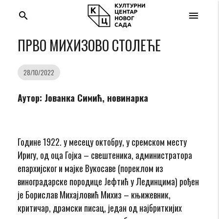
search
menu
ПРВО МИХИЗОВО СТОЛЕЋЕ
28/10/2022
Аутор: Јованка Симић, новинарка
Године 1922. у месецу октобру, у сремском месту
Иригу, од оца Гојка – свештеника, администратора
епархијског и мајке Вукосаве (пореклом из
виноградарске породице Јефтић у Лединцима) рођен
је Борислав Михајловић Михиз – књижевник,
критичар, драмски писац, један од најбриткијих