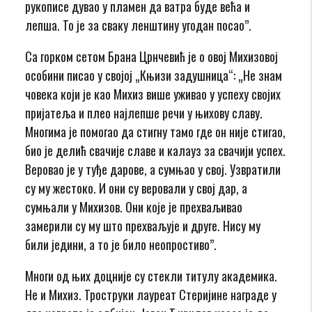
рукописе дувао у пламен да ватра буде већа и
лепша. То је за сваку ленштину угодан посао”.
Са горком сетом Брана Црнчевић је о овој Михизовој
особини писао у својој „Књизи задушница“: „Не знам
човека који је као Михиз више уживао у успеху својих
пријатеља и плео најлепше речи у њихову славу.
Многима је помогао да стигну тамо где он није стигао,
био је делић свачије славе и калауз за свачији успех.
Веровао је у туђе дарове, а сумњао у свој. Узвратили
су му жестоко. И они су веровали у свој дар, а
сумњали у Михизов. Они које је прехваљивао
замерили су му што прехваљује и друге. Нису му
били једини, а то је било неопростиво”.
Многи од њих доцније су стекли титулу академика.
Не и Михиз. Троструки лауреат Стеријине награде у