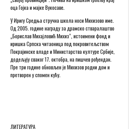
оца Гојка и мајке Вукосаве.
У Иригу Средња стручна школа носи Михизово име.
Од 2005. године награду за драмско стваралаштво
„Борислав Михајловић Михиз“, истоимени фонд и
иришка Српска читаоница под покровитељством
Покрајинске владе и Министарства културе Србије,
додељују сваког 17. октобра, на пишчев рођендан.
Пре три године обновљен је Михизов родни дом и
претворен у спомен кућу.
ЛИТЕРАТУРА