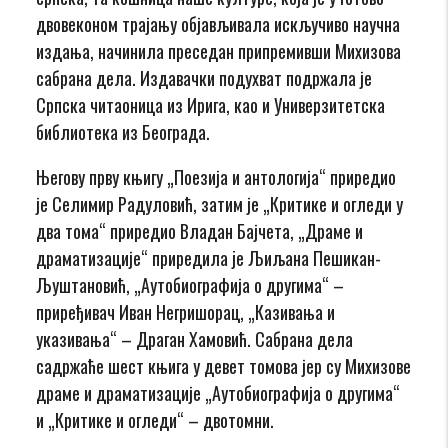
двовеконом трајању објављивала искључиво научна
издања, начинила преседан припремивши Михизова
сабрана дела. Издавачки подухват подржала је
Српска читаоница из Ирига, као и Универзитетска
библиотека из Београда.
Његову прву књигу „Поезија и антологија“ приредио
је Селимир Радуловић, затим је „Критике и огледи у
два тома“ приредио Владан Бајчета, „Драме и
драматизације“ приредила je Љиљана Пешикан-
Љуштановић, „Аутобиографија о другима“ –
приређивач Иван Негришорац, „Казивања и
указивања“ – Драган Хамовић. Сабрана дела
садржаће шест књига у девет томова јер су Михизове
драме и драматизације „Аутобиографија о другима“
и „Критике и огледи“ – двотомни.