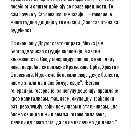
посебног и општег добијају се праве вредности. То
сам научио у Карловачкој гимназији.“ – говорио је
много година доцније у тв емисији „Заоставштина за
будућност“.
По окончању Другог светског рата, Михиз је у
Београду уписао студије економије, а затим
књижевности. Своју генерацију описао је као „децу
нове, несрећно склопљене Краљевине Срба, Хрвата и
Словенаца. И док смо боловали своје дечје болести,
нисмо знали да и она болује своје“. Његова
генерација, говорио је, за непуну деценију, прошла је
кроз капитализам, фашизам, окупацију, грађански
рат, револуцију, војни комунизам и стаљинизам, „да
бисмо се онда и ми и земља, готово пола века,
лечили од свега тога, да се не излечимо до данас.”