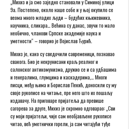
„Михиз и ја смо заједно становали у Симиној улици
9а. Постепено, около наше собе и у њој окупило се
веома много младих људи – будућих књижевника,
научника, сликара… Већина су данас, звучи то мало
необично, чланови Српске академије наука и
уметности“ – говорио је Војислав Ђурић.
Михиз је, како су сведочили савременици, познавао
свакога. Био је некрунисани краљ реалног и
салонског антикомунизма, дружио се и са удбашима
и генералима, глумцима и каскадерима,… Многи
писци, међу њима и Борислав Пекић, доносили су му
своје рукописе на читање, пре него што их пошаљу
издавачу. На приговаре пријатеља да превише
сагорева за друге, Михиз је скромно одговарао: „Сви
су моји пријатељи, чије сам необјављене рукописе
читао, већ уметнички горели, ја сам читајући туђе