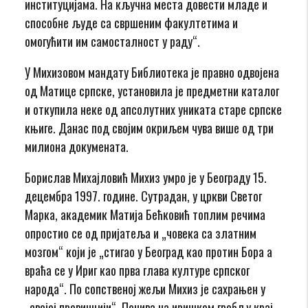
институцијама. На кључна места довести младе и
способне људе са свршеним факултетима и
омогућити им самосталност у раду“.
У Михизовом мандату Библиотека је правно одвојена
од Матице српске, установила је предметни каталог
и откупила неке од апсолутних униката старе српске
књиге. Данас под својим окриљем чува више од три
милиона докумената.
Борислав Михајловић Михиз умро је у Београду 15.
децембра 1997. године. Сутрадан, у цркви Светог
Марка, академик Матија Бећковић топлим речима
опростио се од пријатеља и „човека са златним
мозгом“ који је „стигао у Београд као протин Бора а
враћа се у Ириг као прва глава културе српског
народа“. По сопственој жељи Михиз је сахрањен у
„својој провинцији“. Почива на иришком гробљу крај