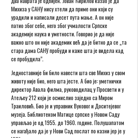
два наврата је одбијен. Јован Ћирилов казао је да
Михиза у САНУ нису хтели да приме они који су
урадили и написали десет пута мање. А он није
патио због себе, него због учмалости Српске
академије наука и уметности. Говорио је да није
важно што он није академик већ да је битно да се „та
стара дама САНУ пробуди и каже шта је видела кад
се пробудила”.
Једноставније би било навести шта све Михиз у свом
животу није био, него шта јесте. A био је: уметнички
директор Авала филма, руководилац у Просвети и у
Атељеу 212 који је осмислио заједно са Миром
Траиловић. Био је и управник Вуковог и Доситејевог
музеја. Библиотеком Матице српске у Новом Саду
управљао је од 1955. до 1960. године. Полушапатом
се нагађало да је у Нови Сад послат по казни јер је у