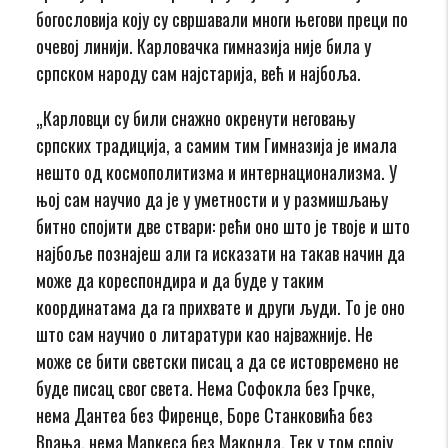
богословија коју су свршавали многи његови преци по
очевој линији. Карловачка гимназија није била у
српском народу сам најстарија, већ и најбоља.
„Карловци су били снажно окренути неговању
српских традиција, а самим тим Гимназија је имала
нешто од космополитизма и интернационализма. У
њој сам научио да је у уметности и у размишљању
битно спојити две ствари: рећи оно што је твоје и што
најбоље познајеш али га исказати на такав начин да
може да кореспондира и да буде у таким
координатама да га прихвате и други људи. То је оно
што сам научио о литаратури као најважније. Не
може се бити светски писац а да се истовремено не
буде писац свог света. Нема Софокла без Грчке,
нема Дантеа без Фиренце, Боре Станковића без
Врања, нема Маркеса без Маконда. Тек у том споју