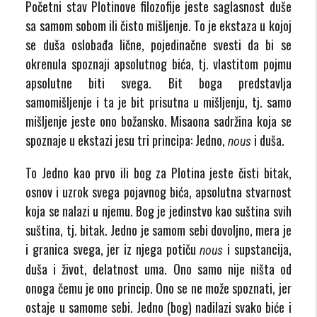
Početni stav Plotinove filozofije jeste saglasnost duše
sa samom sobom ili čisto mišljenje. To je ekstaza u kojoj
se duša oslobađa lične, pojedinačne svesti da bi se
okrenula spoznaji apsolutnog bića, tj. vlastitom pojmu
apsolutne biti svega. Bit boga predstavlja
samomišljenje i ta je bit prisutna u mišljenju, tj. samo
mišljenje jeste ono božansko. Misaona sadržina koja se
spoznaje u ekstazi jesu tri principa: Jedno,
i duša.
nous
To Jedno kao prvo ili bog za Plotina jeste čisti bitak,
osnov i uzrok svega pojavnog bića, apsolutna stvarnost
koja se nalazi u njemu. Bog je jedinstvo kao suština svih
suština, tj. bitak. Jedno je samom sebi dovoljno, mera je
i granica svega, jer iz njega potiču
i supstancija,
nous
duša i život, delatnost uma. Ono samo nije ništa od
onoga čemu je ono princip. Ono se ne može spoznati, jer
ostaje u samome sebi. Jedno (bog) nadilazi svako biće i