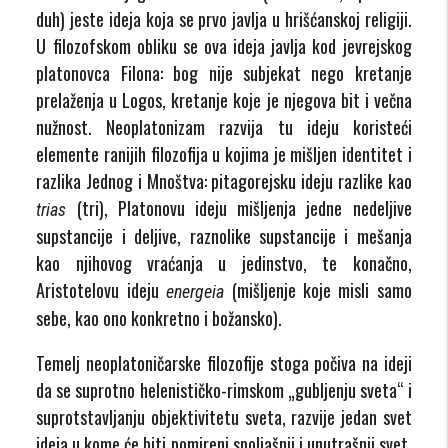
duh) jeste ideja koja se prvo javlja u hrišćanskoj religiji.
U filozofskom obliku se ova ideja javlja kod jevrejskog
platonovca Filona: bog nije subjekat nego kretanje
prelaženja u Logos, kretanje koje je njegova bit i večna
nužnost. Neoplatonizam razvija tu ideju koristeći
elemente ranijih filozofija u kojima je mišljen identitet i
razlika Jednog i Mnoštva: pitagorejsku ideju razlike kao
(tri), Platonovu ideju mišljenja jedne nedeljive
trias
supstancije i deljive, raznolike supstancije i mešanja
kao njihovog vraćanja u jedinstvo, te konačno,
Aristotelovu ideju
(mišljenje koje misli samo
energeia
sebe, kao ono konkretno i božansko).
Temelj neoplatoničarske filozofije stoga počiva na ideji
da se suprotno helenističko-rimskom „gubljenju sveta“ i
suprotstavljanju objektivitetu sveta, razvije jedan svet
ideja u kome će biti pomireni spoljašnji i unutrašnji svet.