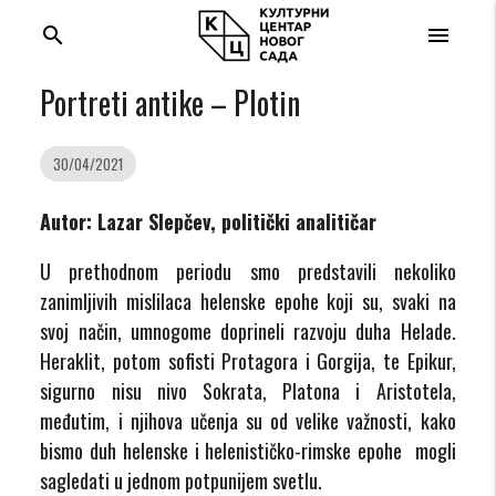
search
menu
Portreti antike – Plotin
30/04/2021
Autor: Lazar Slepčev, politički analitičar
U prethodnom periodu smo predstavili nekoliko
zanimljivih mislilaca helenske epohe koji su, svaki na
svoj način, umnogome doprineli razvoju duha Helade.
Heraklit, potom sofisti Protagora i Gorgija, te Epikur,
sigurno nisu nivo Sokrata, Platona i Aristotela,
međutim, i njihova učenja su od velike važnosti, kako
bismo duh helenske i helenističko-rimske epohe mogli
sagledati u jednom potpunijem svetlu.