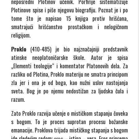
neposredni Plotinov učenik. Porfirije sistematizuje
Plotinove spise i piše njegovu biografiju. Poznat je i po
tome što je napisao 15 knjiga protiv hrišćana,
smatrajući hrišćanstvo prostačkom i nelogičnom
religijom.
Proklo
(410-485) je bio najznačajniji predstavnik
atinske neoplatoničarske škole. Autor je spisa
„Elementi teologije“ i komentator Platonovih dela. Za
razliku od Plotina, Proklo materiju ne smatra principom
zla jer i ona je od boga, kao nužni uslov nastojanja
sveta. Bog je po njemu nedostižan za ljudska čula i
razum.
Zato Proklo razvija učenje o mističkom stapanju čoveka
s bogom. To je proces suprotan procesu božanske
emanacije. Proklova trijada mističkog stapanja s bogom
ide sledećim redom:
– istina – vera. Eros priprema
eros