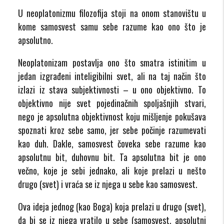
U neoplatonizmu filozofija stoji na onom stanovištu u
kome samosvest samu sebe razume kao ono što je
apsolutno.
Neoplatonizam postavlja ono što smatra istinitim u
jedan izgrađeni inteligibilni svet, ali na taj način što
izlazi iz stava subjektivnosti – u ono objektivno. To
objektivno nije svet pojedinačnih spoljašnjih stvari,
nego je apsolutna objektivnost koju mišljenje pokušava
spoznati kroz sebe samo, jer sebe počinje razumevati
kao duh. Dakle, samosvest čoveka sebe razume kao
apsolutnu bit, duhovnu bit. Ta apsolutna bit je ono
večno, koje je sebi jednako, ali koje prelazi u nešto
drugo (svet) i vraća se iz njega u sebe kao samosvest.
Ova ideja jednog (kao Boga) koja prelazi u drugo (svet),
da bi se iz njega vratilo u sebe (samosvest, apsolutni