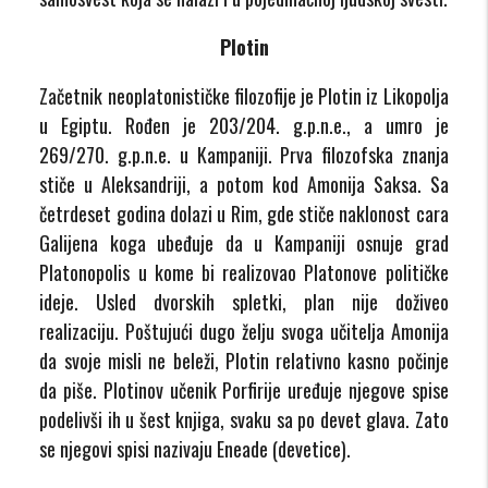
Plotin
Začetnik neoplatonističke filozofije je Plotin iz Likopolja
u Egiptu. Rođen je 203/204. g.p.n.e., a umro je
269/270. g.p.n.e. u Kampaniji. Prva filozofska znanja
stiče u Aleksandriji, a potom kod Amonija Saksa. Sa
četrdeset godina dolazi u Rim, gde stiče naklonost cara
Galijena koga ubeđuje da u Kampaniji osnuje grad
Platonopolis u kome bi realizovao Platonove političke
ideje. Usled dvorskih spletki, plan nije doživeo
realizaciju. Poštujući dugo želju svoga učitelja Amonija
da svoje misli ne beleži, Plotin relativno kasno počinje
da piše. Plotinov učenik Porfirije uređuje njegove spise
podelivši ih u šest knjiga, svaku sa po devet glava. Zato
se njegovi spisi nazivaju Eneade (devetice).