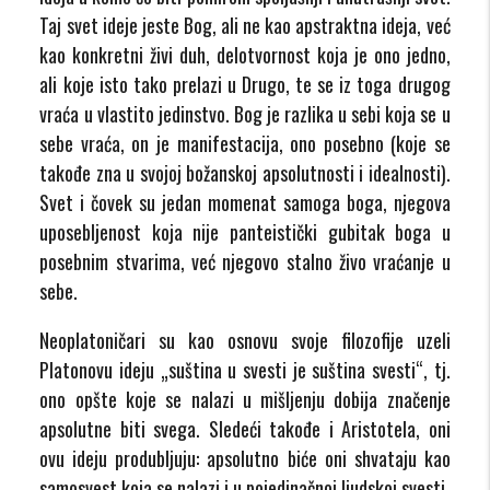
Taj svet ideje jeste Bog, ali ne kao apstraktna ideja, već
kao konkretni živi duh, delotvornost koja je ono jedno,
ali koje isto tako prelazi u Drugo, te se iz toga drugog
vraća u vlastito jedinstvo. Bog je razlika u sebi koja se u
sebe vraća, on je manifestacija, ono posebno (koje se
takođe zna u svojoj božanskoj apsolutnosti i idealnosti).
Svet i čovek su jedan momenat samoga boga, njegova
uposebljenost koja nije panteistički gubitak boga u
posebnim stvarima, već njegovo stalno živo vraćanje u
sebe.
Neoplatoničari su kao osnovu svoje filozofije uzeli
Platonovu ideju „suština u svesti je suština svesti“, tj.
ono opšte koje se nalazi u mišljenju dobija značenje
apsolutne biti svega. Sledeći takođe i Aristotela, oni
ovu ideju produbljuju: apsolutno biće oni shvataju kao
samosvest koja se nalazi i u pojedinačnoj ljudskoj svesti.