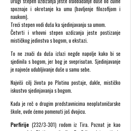
Drugi stepen uzdizanja jeste oslobađanje duše od čulne
spoznaje i okretanje ka umu (bavljenje filozofijom i
naukom).
Treći stepen vodi dušu ka sjedinjavanju sa umom.
Četvrti i vrhovni stepen uzdizanja jeste postizanje
mističkog jedinstva s bogom, u ekstazi.
To ne znači da duša izlazi negde napolje kako bi se
sjedinila s bogom, jer bog je sveprisutan. Sjedinjavanje
je najveće udubljivanje duše u samu sebe.
Najviši cilj života po Plotinu postaje, dakle, mističko
iskustvo sjedinjavanja s bogom.
Kada je reč o drugim predstavnicima neoplatoničarske
škole, ovde ćemo pomenuti još dvojicu.
Porfirije
(232/3-301) rodom iz Tira. Poznat je kao