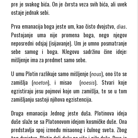
pre je svakog bića. On je čvrsta veza svih bića, ali uvek
ostaje jednak sebi.
Prva emanacija boga jeste um, kao čisto dvojstvo,
.
dias
Postojanje uma nije promena boga, nego njegov
neposredni odsjaj (isijavanje). Um je umno posmatranje
sebe samog i boga. NJegovu sadržinu čine ideje:
mišljenje ima za predmet samo sebe.
U umu Plotin razlikuje samo mišljenje (
), ono što se
nous
zamišlja (
), i misao (
). Stvari koje
noeton
noesis
egzistiraju jesu pojmovi koje um zamišlja, te se u tom
zamišljanju sastoji njihova egzistencija.
Druga emanacija Jednog jeste duša. Plotinova ideja
duše slaže se sa Platonovom idejom kosmičke duše. Ona
predstavlja spoj između misaonog i čulnog sveta. Zbog
tog dvojstva, Plotin deli dušu na višu i nižu dušu. Prva je