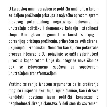
U Evropskoj uniji napravljen je politički ambijent u kojem
se daljem proširenju pristupa s najvećim oprezom spram
njegovog potencijalnog negativnog delovanja na
unutrašnju političku i ekonomsku koheziju i stabilnost
Unije. Kao glavni argument u korist sporijeg i
opreznijeg pristupa proširenju, prihvaćen sa svih strana,
uključujući i Francusku i Nemačku kao ključne pokretače
procesa integracije EU, pojavljuje se opšta zabrinutost
u vezi s kapacitetom Unije da integriše nove članice
dok se istovremeno suočava sa sopstvenom
unutrašnjom transformacijom.
Vratimo se ranije iznetom argumentu da je proširenje
moguće i uspešno ako Unija, njene članice, kao i države
kandidati, postignu jasan politički konsenzus o
neophodnosti širenja članstva. Videli smo da savremeni