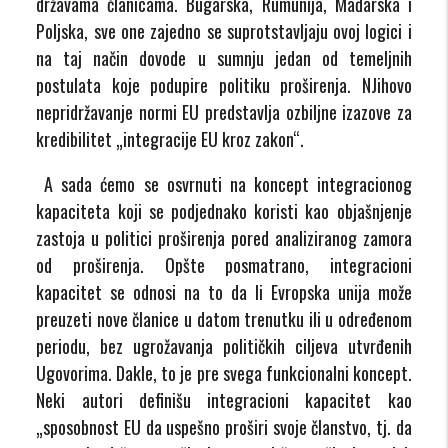
državama članicama. Bugarska, Rumunija, Mađarska i
Poljska, sve one zajedno se suprotstavljaju ovoj logici i
na taj način dovode u sumnju jedan od temeljnih
postulata koje podupire politiku proširenja. NJihovo
nepridržavanje normi EU predstavlja ozbiljne izazove za
kredibilitet „integracije EU kroz zakon“.
A sada ćemo se osvrnuti na koncept integracionog
kapaciteta koji se podjednako koristi kao objašnjenje
zastoja u politici proširenja pored analiziranog zamora
od proširenja. Opšte posmatrano, integracioni
kapacitet se odnosi na to da li Evropska unija može
preuzeti nove članice u datom trenutku ili u određenom
periodu, bez ugrožavanja političkih ciljeva utvrđenih
Ugovorima. Dakle, to je pre svega funkcionalni koncept.
Neki autori definišu integracioni kapacitet kao
„sposobnost EU da uspešno proširi svoje članstvo, tj. da