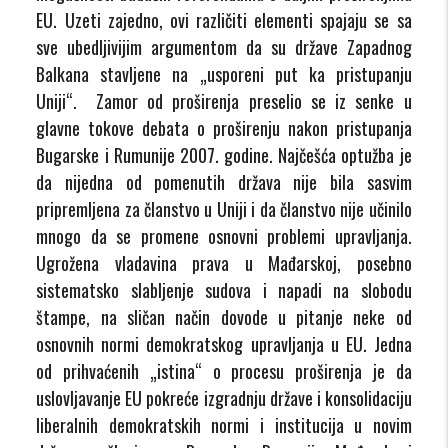
EU. Uzeti zajedno, ovi različiti elementi spajaju se sa
sve ubedljivijim argumentom da su države Zapadnog
Balkana stavljene na „usporeni put ka pristupanju
Uniji“. Zamor od proširenja preselio se iz senke u
glavne tokove debata o proširenju nakon pristupanja
Bugarske i Rumunije 2007. godine. Najčešća optužba je
da nijedna od pomenutih država nije bila sasvim
pripremljena za članstvo u Uniji i da članstvo nije učinilo
mnogo da se promene osnovni problemi upravljanja.
Ugrožena vladavina prava u Mađarskoj, posebno
sistematsko slabljenje sudova i napadi na slobodu
štampe, na sličan način dovode u pitanje neke od
osnovnih normi demokratskog upravljanja u EU. Jedna
od prihvaćenih „istina“ o procesu proširenja je da
uslovljavanje EU pokreće izgradnju države i konsolidaciju
liberalnih demokratskih normi i institucija u novim