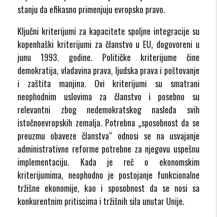
stanju da efikasno primenjuju evropsko pravo.
Ključni kriterijumi za kapacitete spoljne integracije su
kopenhaški kriterijumi za članstvo u EU, dogovoreni u
junu 1993. godine. Političke kriterijume čine
demokratija, vladavina prava, ljudska prava i poštovanje
i zaštita manjina. Ovi kriterijumi su smatrani
neophodnim uslovima za članstvo i posebno su
relevantni zbog nedemokratskog nasleđa svih
istočnoevropskih zemalja. Potrebna „sposobnost da se
preuzmu obaveze članstva“ odnosi se na usvajanje
administrativne reforme potrebne za njegovu uspešnu
implementaciju. Kada je reč o ekonomskim
kriterijumima, neophodno je postojanje funkcionalne
tržišne ekonomije, kao i sposobnost da se nosi sa
konkurentnim pritiscima i tržišnih sila unutar Unije.