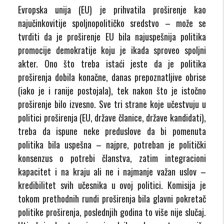
Evropska unija (EU) je prihvatila proširenje kao
najučinkovitije spoljnopolitičko sredstvo – može se
tvrditi da je proširenje EU bila najuspešnija politika
promocije demokratije koju je ikada sproveo spoljni
akter. Ono što treba istaći jeste da je politika
proširenja dobila konačne, danas prepoznatljive obrise
(iako je i ranije postojala), tek nakon što je istočno
proširenje bilo izvesno. Sve tri strane koje učestvuju u
politici proširenja (EU, države članice, države kandidati),
treba da ispune neke preduslove da bi pomenuta
politika bila uspešna – najpre, potreban je politički
konsenzus o potrebi članstva, zatim integracioni
kapacitet i na kraju ali ne i najmanje važan uslov –
kredibilitet svih učesnika u ovoj politici. Komisija je
tokom prethodnih rundi proširenja bila glavni pokretač
politike proširenja, poslednjih godina to više nije slučaj.