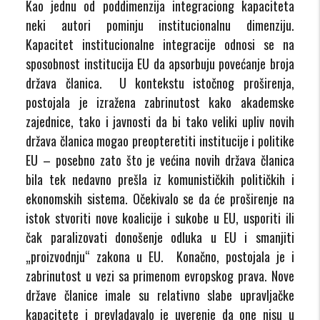
Kao jednu od poddimenzija integraciong kapaciteta
neki autori pominju institucionalnu dimenziju.
Kapacitet institucionalne integracije odnosi se na
sposobnost institucija EU da apsorbuju povećanje broja
država članica. U kontekstu istočnog proširenja,
postojala je izražena zabrinutost kako akademske
zajednice, tako i javnosti da bi tako veliki upliv novih
država članica mogao preopteretiti institucije i politike
EU – posebno zato što je većina novih država članica
bila tek nedavno prešla iz komunističkih političkih i
ekonomskih sistema. Očekivalo se da će proširenje na
istok stvoriti nove koalicije i sukobe u EU, usporiti ili
čak paralizovati donošenje odluka u EU i smanjiti
„proizvodnju“ zakona u EU. Konačno, postojala je i
zabrinutost u vezi sa primenom evropskog prava. Nove
države članice imale su relativno slabe upravljačke
kapacitete i prevladavalo je uverenje da one nisu u