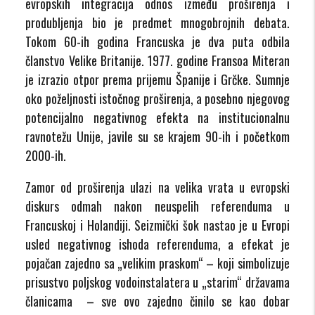
evropskih integracija odnos između proširenja i
produbljenja bio je predmet mnogobrojnih debata.
Tokom 60-ih godina Francuska je dva puta odbila
članstvo Velike Britanije. 1977. godine Fransoa Miteran
je izrazio otpor prema prijemu Španije i Grčke. Sumnje
oko poželjnosti istočnog proširenja, a posebno njegovog
potencijalno negativnog efekta na institucionalnu
ravnotežu Unije, javile su se krajem 90-ih i početkom
2000-ih.
Zamor od proširenja ulazi na velika vrata u evropski
diskurs odmah nakon neuspelih referenduma u
Francuskoj i Holandiji. Seizmički šok nastao je u Evropi
usled negativnog ishoda referenduma, a efekat je
pojačan zajedno sa „velikim praskom“ – koji simbolizuje
prisustvo poljskog vodoinstalatera u „starim“ državama
članicama – sve ovo zajedno činilo se kao dobar