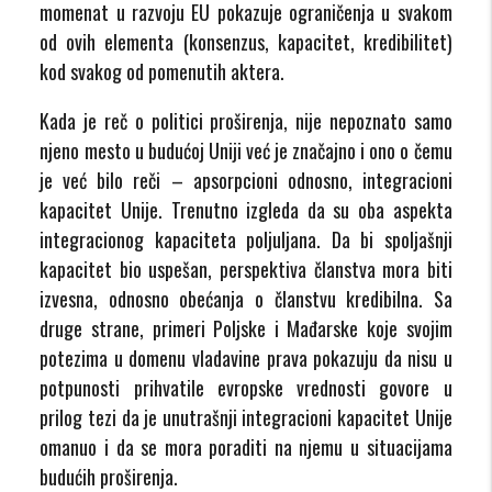
momenat u razvoju EU pokazuje ograničenja u svakom
od ovih elementa (konsenzus, kapacitet, kredibilitet)
kod svakog od pomenutih aktera.
Kada je reč o politici proširenja, nije nepoznato samo
njeno mesto u budućoj Uniji već je značajno i ono o čemu
je već bilo reči – apsorpcioni odnosno, integracioni
kapacitet Unije. Trenutno izgleda da su oba aspekta
integracionog kapaciteta poljuljana. Da bi spoljašnji
kapacitet bio uspešan, perspektiva članstva mora biti
izvesna, odnosno obećanja o članstvu kredibilna. Sa
druge strane, primeri Poljske i Mađarske koje svojim
potezima u domenu vladavine prava pokazuju da nisu u
potpunosti prihvatile evropske vrednosti govore u
prilog tezi da je unutrašnji integracioni kapacitet Unije
omanuo i da se mora poraditi na njemu u situacijama
budućih proširenja.