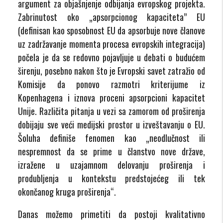
argument za objašnjenje odbijanja evropskog projekta.
Zabrinutost oko „apsorpcionog kapaciteta” EU
(definisan kao sposobnost EU da apsorbuje nove članove
uz zadržavanje momenta procesa evropskih integracija)
počela je da se redovno pojavljuje u debati o budućem
širenju, posebno nakon što je Evropski savet zatražio od
Komisije da ponovo razmotri kriterijume iz
Kopenhagena i iznova proceni apsorpcioni kapacitet
Unije. Različita pitanja u vezi sa zamorom od proširenja
dobijaju sve veći medijski prostor u izveštavanju o EU.
Šoluha definiše fenomen kao „neodlučnost ili
nespremnost da se prime u članstvo nove države,
izražene u uzajamnom delovanju proširenja i
produbljenja u kontekstu predstojećeg ili tek
okončanog kruga proširenja“.
Danas možemo primetiti da postoji kvalitativno