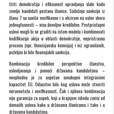
štiti demokratiju i efikasnost upravljanja slabi kada
zemlje kandidati postanu članice. Sadašnje sankcije iz
člana 7 su suviše neefikasne i s obzirom na uslov skoro
jednoglasnosti – nisu dovoljno kredibilne. Postpristupni
uslovi mogli bi se graditi na istom modelu i kombinovati
kodifikaciju akija u oblasti demokratije, nepristrasnu
procenu (npr. Venecijanska komisija) i niz ograničenih,
poželjno bi bilo finansijskih sankcija.
Kombinacija kredibilne perspektive članstva,
uslovljavanja i pomoći državama kandidatima –
neophodna je za uspešan sveukupni integracioni
kapacitet EU. Odsustvo bilo kog uslova može stvoriti
neravnotežu i neefikasnost. Čak i njihova kombinacija
nije garancija za uspeh, koji u krajnjem ishodu zavisi od
domaćih uslova kako u državama članicama i tako i u
državama kandidatima.