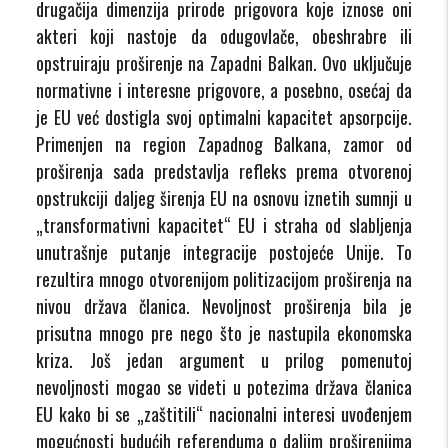
drugačija dimenzija prirode prigovora koje iznose oni
akteri koji nastoje da odugovlače, obeshrabre ili
opstruiraju proširenje na Zapadni Balkan. Ovo uključuje
normativne i interesne prigovore, a posebno, osećaj da
je EU već dostigla svoj optimalni kapacitet apsorpcije.
Primenjen na region Zapadnog Balkana, zamor od
proširenja sada predstavlja refleks prema otvorenoj
opstrukciji daljeg širenja EU na osnovu iznetih sumnji u
„transformativni kapacitet“ EU i straha od slabljenja
unutrašnje putanje integracije postojeće Unije. To
rezultira mnogo otvorenijom politizacijom proširenja na
nivou država članica. Nevoljnost proširenja bila je
prisutna mnogo pre nego što je nastupila ekonomska
kriza. Još jedan argument u prilog pomenutoj
nevoljnosti mogao se videti u potezima država članica
EU kako bi se „zaštitili“ nacionalni interesi uvođenjem
mogućnosti budućih referenduma o daljim proširenjima