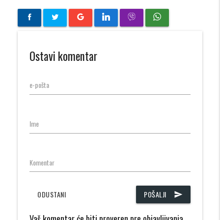
Ostavi komentar
e-pošta
Ime
Komentar
ODUSTANI
POŠALJI
send
Vaš komentar će biti proveren pre objavljivanja