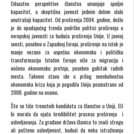
Odsustvo perspektive članstva smanjuje spoljni
kapacitet, a skeptična javnost jednim delom slabi
unutrašnji kapacitet. Od proširenja 2004. godine, došlo
je do opadajućeg trenda podrške politici proširenja u
evropskoj javnosti za buduća proširenja Unije. U javnoj
svesti, posebno u Zapadnoj Evropi, proširenje na istok je
manje vezano za uspešnu ekonomsku i političku
transformaciju Istočne Evrope više za migraciju i
uočenu ekonomsku pretnju, posebno gubitak radnih
mesta. Takvom stavu ide u prilog sveobuhvatna
ekonomska kriza koja je pogodila Uniju posmatrano od
2008. godine na ovamo.
Što se tiče trenutnih kandidata za članstvo u Uniji, EU
bi morala da ojača kredibilitet procesa proširenja i
uslovljavanja. Za građane država članica to znači strogu
ali poštenu uslovljenost, budući da neka istraživanja