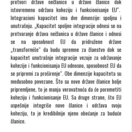
pretvori države nečlanice u države članice dok
istovremeno održava koheziju i funkcionisanje EU“.
Integracioni kapacitet ima dve dimenzije: spoljnu i
unutrašnju. „Kapacitet spoljne integracije odnosi se na
pretvaranje država nečlanica u države članice i odnosi
se na sposobnost EU da pridružene države
„transformiše“ da budu spremne za članstvo dok se
kapacitet unutrašnje integracije vezuje za održavanje
kohezije i funkcionisanja EU odnosno, sposobnost EU da
se pripremi za proširenje“. Obe dimenzije kapaciteta su
međusobno povezane. Što su nove države članice bolje
pripremljene, to je manja verovatnoća da će poremetiti
koheziju i funkcionisanje EU. Sa druge strane, što EU
uspešnije integriše nove članice i održava svoju
koheziju, to je kredibilnije njeno obećanje za buduće
članice.