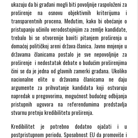
ukazuju da bi građani mogli biti povoljnije raspoloženi za
proširenje na osnovu objektivnih kriterijuma i
transparentnih procena. Međutim, kako bi obećanje o
pristupanju učinilo verodostojnijim za zemlje kandidate,
trebalo bi se otvorenije baviti pitanjem proširenja u
domaćoj političkoj areni država članica. Javno mnjenje u
državama članicama postalo je sve nepovoljnije za
proširenje i nedostatak debate o budućim proširenjima
čini se da je jedna od glavnih zamerki građana. Ukoliko
nacionalne elite u državama članicama ne daju
argumente za prihvatanje kandidata koji ostvaruju
napredak u pregovorima, mogućnost budućeg odbijanja
pristupnih ugovora na referendumima predstavlja
stvarnu pretnju kredibilitetu proširenja.
Kredibilitet je potrebno dodatno ojačati i u
postpristupnom periodu. Sposobnost EU da promoviše i