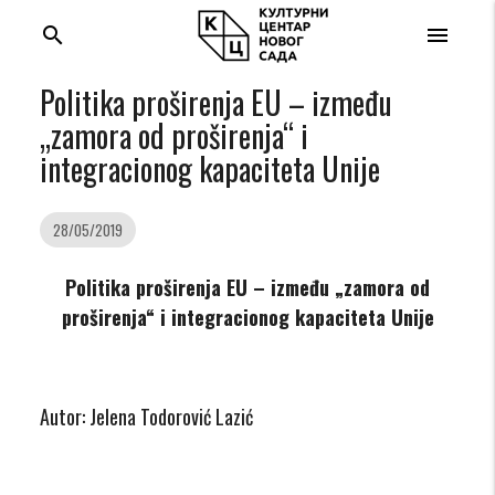
search
menu
Politika proširenja EU – između
„zamora od proširenja“ i
integracionog kapaciteta Unije
28/05/2019
P
olitika proširenja
EU –
između
„
zamora od
proširenja
“
i integracionog kapaciteta
Unije
Autor: Jelena Todorović Lazić