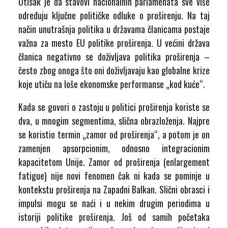
Utisak je da stavovi nacionalnih parlamenata sve više
određuju ključne političke odluke o proširenju. Na taj
način unutrašnja politika u državama članicama postaje
važna za mesto EU politike proširenja. U većini država
članica negativno se doživljava politika proširenja –
često zbog onoga što oni doživljavaju kao globalne krize
koje utiču na loše ekonomske performanse „kod kuće“.
Kada se govori o zastoju u politici proširenja koriste se
dva, u mnogim segmentima, slična obrazloženja. Najpre
se koristio termin „zamor od proširenja“, a potom je on
zamenjen apsorpcionim, odnosno integracionim
kapacitetom Unije. Zamor od proširenja (enlargement
fatigue) nije novi fenomen čak ni kada se pominje u
kontekstu proširenja na Zapadni Balkan. Slični obrasci i
impulsi mogu se naći i u nekim drugim periodima u
istoriji politike proširenja. Još od samih početaka