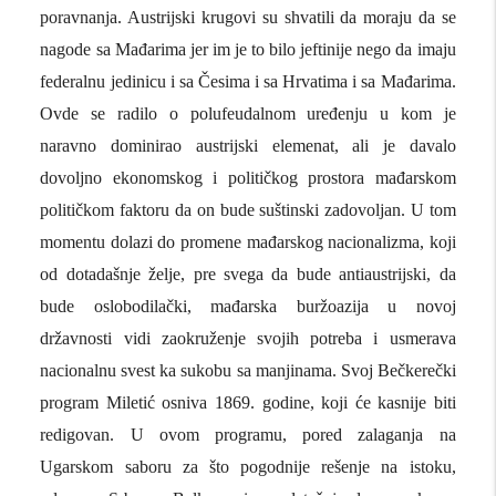
poravnanja. Austrijski krugovi su shvatili da moraju da se
nagode sa Mađarima jer im je to bilo jeftinije nego da imaju
federalnu jedinicu i sa Česima i sa Hrvatima i sa Mađarima.
Ovde se radilo o polufeudalnom uređenju u kom je
naravno dominirao austrijski elemenat, ali je davalo
dovoljno ekonomskog i političkog prostora mađarskom
političkom faktoru da on bude suštinski zadovoljan. U tom
momentu dolazi do promene mađarskog nacionalizma, koji
od dotadašnje želje, pre svega da bude antiaustrijski, da
bude oslobodilački, mađarska buržoazija u novoj
državnosti vidi zaokruženje svojih potreba i usmerava
nacionalnu svest ka sukobu sa manjinama. Svoj Bečkerečki
program Miletić osniva 1869. godine, koji će kasnije biti
redigovan. U ovom programu, pored zalaganja na
Ugarskom saboru za što pogodnije rešenje na istoku,