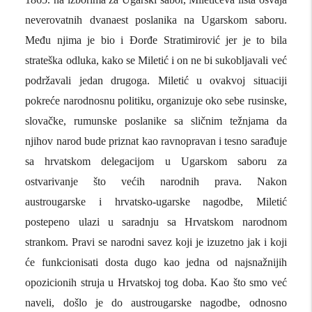
neverovatnih dvanaest poslanika na Ugarskom saboru.
Među njima je bio i Đorđe Stratimirović jer je to bila
strateška odluka, kako se Miletić i on ne bi sukobljavali već
podržavali jedan drugoga. Miletić u ovakvoj situaciji
pokreće narodnosnu politiku, organizuje oko sebe rusinske,
slovačke, rumunske poslanike sa sličnim težnjama da
njihov narod bude priznat kao ravnopravan i tesno sarađuje
sa hrvatskom delegacijom u Ugarskom saboru za
ostvarivanje što većih narodnih prava. Nakon
austrougarske i hrvatsko-ugarske nagodbe, Miletić
postepeno ulazi u saradnju sa Hrvatskom narodnom
strankom. Pravi se narodni savez koji je izuzetno jak i koji
će funkcionisati dosta dugo kao jedna od najsnažnijih
opozicionih struja u Hrvatskoj tog doba. Kao što smo već
naveli, došlo je do austrougarske nagodbe, odnosno