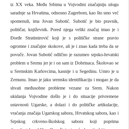
iz XX veka. Među Srbima u Vojvodini značajniju ulogu
saradnje sa Hrvatima, odnosno Zagrebom, kao što smo već
spomenuli, ima Jovan Subotić. Subotić je bio pravnik,
političar, književnik. Pored njega veliki značaj imao je i
Đorđe Stratimirović koji je s političke strane pravio
ogromne i značajne skokove, ali je i znao kada treba da se
povuče. Jovan Subotić odlično je razumeo srpsko-hrvatski
problem u Sremu jer je i on sam iz Dobrinaca. Školovao se
u Sremskim Karlovcima, kasnije i u Segedinu. Umro je u
Zemunu. Imao je jaku sremsku identifikaciju i mogao je da
shvati međusobne probleme vezane za Srem. Nakon
ukidanja Vojvodine došlo je i do situacije privremene
ustavnosti Ugarske, a dolazi i do političke artikulacije,
vraćanja značaja Ugarskog sabora, Hrvatskog sabora, kao i
Srpskog crkveno-školskog sabora koji poprima