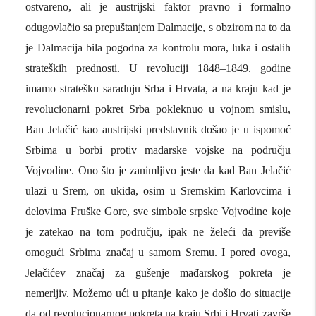
ostvareno, ali je austrijski faktor pravno i formalno
odugovlačio sa prepuštanjem Dalmacije, s obzirom na to da
je Dalmacija bila pogodna za kontrolu mora, luka i ostalih
strateških prednosti. U revoluciji 1848–1849. godine
imamo stratešku saradnju Srba i Hrvata, a na kraju kad je
revolucionarni pokret Srba pokleknuo u vojnom smislu,
Ban Jelačić kao austrijski predstavnik došao je u ispomoć
Srbima u borbi protiv mađarske vojske na području
Vojvodine. Ono što je zanimljivo jeste da kad Ban Jelačić
ulazi u Srem, on ukida, osim u Sremskim Karlovcima i
delovima Fruške Gore, sve simbole srpske Vojvodine koje
je zatekao na tom području, ipak ne želeći da previše
omogući Srbima značaj u samom Sremu. I pored ovoga,
Jelačićev značaj za gušenje mađarskog pokreta je
nemerljiv. Možemo ući u pitanje kako je došlo do situacije
da od revolucionarnog pokreta na kraju Srbi i Hrvati završe