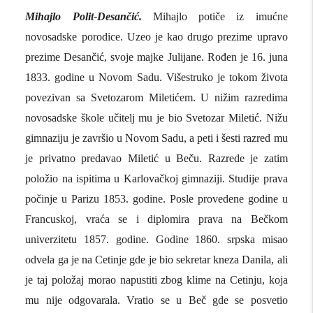
Mihajlo Polit-Desančić.
Mihajlo potiče iz imućne
novosadske porodice.
Uzeo je kao drugo prezime upravo
prezime Desančić, svoje majke Julijane.
Rođen je
16. juna
1833. godine u Novom Sadu. Višestruko je tokom života
povezivan sa Svetozarom Miletićem. U nižim razredima
novosadske škole učitelj mu je bio Svetozar Miletić. Nižu
gimnaziju je završio u Novom Sadu, a peti i šesti razred mu
je privatno predavao Miletić u Beču. Razrede je zatim
položio na ispitima u Karlovačkoj gimnaziji. Studije prava
počinje u Parizu 1853. godine. Posle provedene godine u
Francuskoj, vraća se i diplomira prava na Bečkom
univerzitetu 1857. godine. Godine 1860. srpska misao
odvela ga je na Cetinje gde je bio sekretar kneza Danila, ali
je taj položaj morao napustiti zbog klime na Cetinju, koja
mu nije odgovarala. Vratio se u Beč gde se posvetio