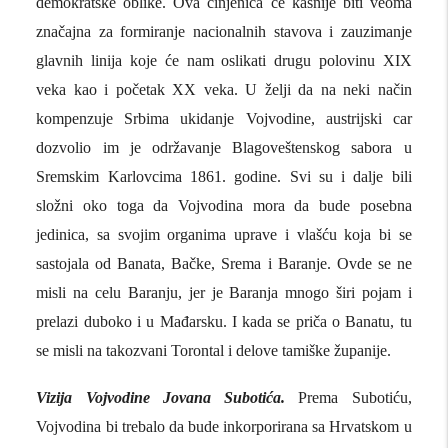
demokratske oblike. Ova činjenica će kasnije biti veoma
značajna za formiranje nacionalnih stavova i zauzimanje
glavnih linija koje će nam oslikati drugu polovinu XIX
veka kao i početak XX veka. U želji da na neki način
kompenzuje Srbima ukidanje Vojvodine, austrijski car
dozvolio im je održavanje Blagoveštenskog sabora u
Sremskim Karlovcima 1861. godine. Svi su i dalje bili
složni oko toga da Vojvodina mora da bude posebna
jedinica, sa svojim organima uprave i vlašću koja bi se
sastojala od Banata, Bačke, Srema i Baranje. Ovde se ne
misli na celu Baranju, jer je Baranja mnogo širi pojam i
prelazi duboko i u Mađarsku. I kada se priča o Banatu, tu
se misli na takozvani Torontal i delove tamiške županije.
Vizija Vojvodine Jovana Subotića.
Prema Subotiću,
Vojvodina bi trebalo da bude inkorporirana sa Hrvatskom u