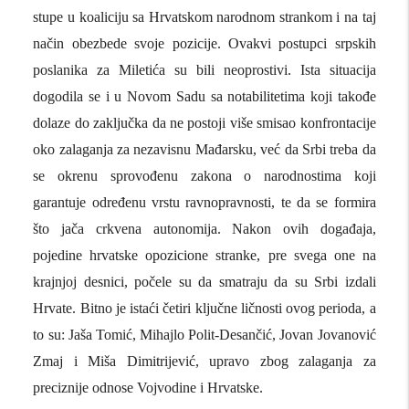
stupe u koaliciju sa Hrvatskom narodnom strankom i na taj
način obezbede svoje pozicije. Ovakvi postupci srpskih
poslanika za Miletića su bili neoprostivi. Ista situacija
dogodila se i u Novom Sadu sa notabilitetima koji takođe
dolaze do zaključka da ne postoji više smisao konfrontacije
oko zalaganja za nezavisnu Mađarsku, već da Srbi treba da
se okrenu sprovođenu zakona o narodnostima koji
garantuje određenu vrstu ravnopravnosti, te da se formira
što jača crkvena autonomija. Nakon ovih događaja,
pojedine hrvatske opozicione stranke, pre svega one na
krajnjoj desnici, počele su da smatraju da su Srbi izdali
Hrvate. Bitno je istaći četiri ključne ličnosti ovog perioda, a
to su: Jaša Tomić, Mihajlo Polit-Desančić, Jovan Jovanović
Zmaj i Miša Dimitrijević, upravo zbog zalaganja za
preciznije odnose Vojvodine i Hrvatske.