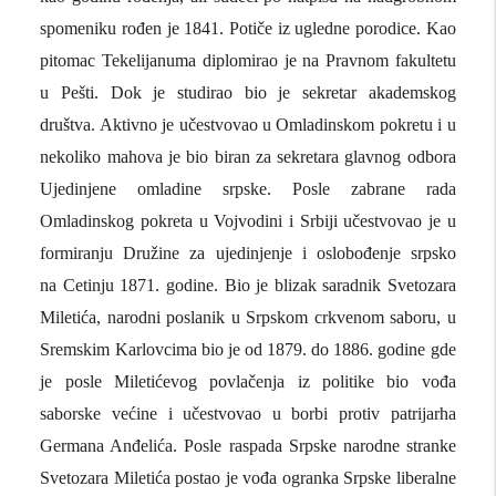
spomeniku rođen je 1841. Potiče iz ugledne porodice. Kao
pitomac Tekelijanuma diplomirao je na Pravnom fakultetu
u
Pešti
. Dok je studirao bio je sekretar akademskog
društva. Aktivno je učestvovao u Omladinskom pokretu i u
nekoliko mahova je bio biran za sekretara glavnog odbora
Ujedinjene omladine srpske. Posle zabrane rada
Omladinskog pokreta u
Vojvodini
i
Srbiji
učestvovao je u
formiranju Družine za ujedinjenje i oslobođenje srpsko
na
Cetinju 1871. godine. Bio je blizak saradnik Svetozara
Miletića, narodni poslanik u Srpskom crkvenom saboru, u
Sremskim Karlovcima bio je od 1879. do 1886. godine gde
je posle Miletićevog povlačenja iz politike bio vođa
saborske većine i učestvovao u borbi protiv patrijarha
Germana Anđelića.
Posle raspada Srpske narodne stranke
Svetozara Miletića postao je vođa ogranka Srpske liberalne