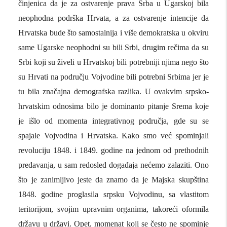
činjenica da je za ostvarenje prava Srba u Ugarskoj bila
neophodna podrška Hrvata, a za ostvarenje intencije da
Hrvatska bude što samostalnija i više demokratska u okviru
same Ugarske neophodni su bili Srbi, drugim rečima da su
Srbi koji su živeli u Hrvatskoj bili potrebniji njima nego što
su Hrvati na području Vojvodine bili potrebni Srbima jer je
tu bila značajna demografska razlika. U ovakvim srpsko-
hrvatskim odnosima bilo je dominanto pitanje Srema koje
je išlo od momenta integrativnog područja, gde su se
spajale Vojvodina i Hrvatska. Kako smo već spominjali
revoluciju 1848. i 1849. godine na jednom od prethodnih
predavanja, u sam redosled događaja nećemo zalaziti. Ono
što je zanimljivo jeste da znamo da je Majska skupština
1848. godine proglasila srpsku Vojvodinu, sa vlastitom
teritorijom, svojim upravnim organima, takoreći oformila
državu u državi. Opet, momenat koji se često ne spominje