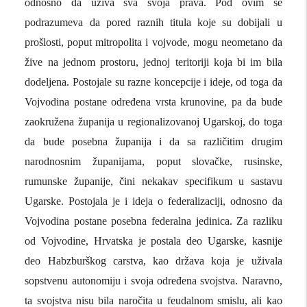
odnosno da uživa sva svoja prava. Pod ovim se
podrazumeva da pored raznih titula koje su dobijali u
prošlosti, poput mitropolita i vojvode, mogu neometano da
žive na jednom prostoru, jednoj teritoriji koja bi im bila
dodeljena. Postojale su razne koncepcije i ideje, od toga da
Vojvodina postane određena vrsta krunovine, pa da bude
zaokružena županija u regionalizovanoj Ugarskoj, do toga
da bude posebna županija i da sa različitim drugim
narodnosnim županijama, poput slovačke, rusinske,
rumunske županije, čini nekakav specifikum u sastavu
Ugarske. Postojala je i ideja o federalizaciji, odnosno da
Vojvodina postane posebna federalna jedinica. Za razliku
od Vojvodine, Hrvatska je postala deo Ugarske, kasnije
deo Habzburškog carstva, kao država koja je uživala
sopstvenu autonomiju i svoja određena svojstva. Naravno,
ta svojstva nisu bila naročita u feudalnom smislu, ali kao