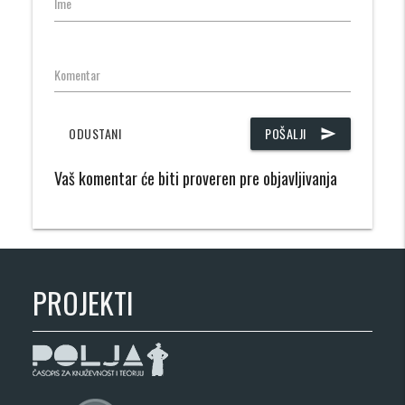
Ime
Komentar
ODUSTANI
POŠALJI
send
Vaš komentar će biti proveren pre objavljivanja
PROJEKTI