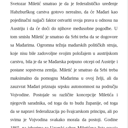
Svetozar Miletić smatrao je da je federalističko uređenje
Habzburškog carstva gotovo nerealno, da će Mađari kao
pojedinačni najjači faktor ostvariti svoja prava u odnosu na
Austriju i da će doći do njihove međusobne pogodbe. U
tom smislu Miletić je smatrao da Srbi treba da se dogovore
sa Mađarima. Ogromna težnja mađarskih političkih struja,
koje nisu bile zadovoljne svojim položajem u austrijskom
carstvu, bila je da se Mađarska potpuno otcepi od Austrije i
postane sopstvena zemlja. Miletić je smatrao da Srbi treba
maksimalno da pomognu Mađarima u ovoj želji, ali da
zauzvrat Mađari priznaju srpsku autonomnost na području
Vojvodine. Postojale su različite koncepcije Miletića i
njegovih saradnika, od toga da to budu županije, od toga
da se napravi federalizacija po švajcarskom principu, ali po
svima je Vojvodina svakako morala da postoji. Godine
1865. na izborima za Ugarski sabor, Miletićeva lista osvaja