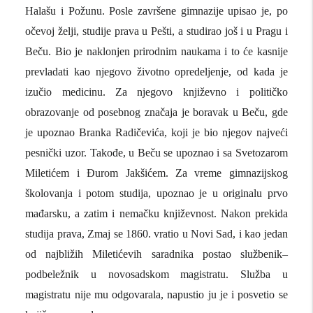
Halašu i Požunu. Posle završene gimnazije upisao je, po
očevoj želji, studije prava u
Pešti
, a studirao još i u
Pragu
i
Beču
. Bio je naklonjen prirodnim naukama i to će kasnije
prevladati kao njegovo životno opredeljenje, od kada je
izučio medicinu. Za njegovo književno i političko
obrazovanje od posebnog značaja je boravak u Beču, gde
je upoznao
Branka Radičevića
, koji je bio njegov najveći
pesnički uzor. Takođe, u Beču se upoznao i sa
Svetozarom
Miletićem
i
Đurom Jakšićem
. Za vreme gimnazijskog
školovanja i potom studija, upoznao je u originalu prvo
mađarsku, a zatim i nemačku književnost. Nakon prekida
studija prava, Zmaj se 1860. vratio u Novi Sad, i kao jedan
od najbližih Miletićevih saradnika postao službenik–
podbeležnik u novosadskom magistratu. Služba u
magistratu nije mu odgovarala, napustio ju je i posvetio se