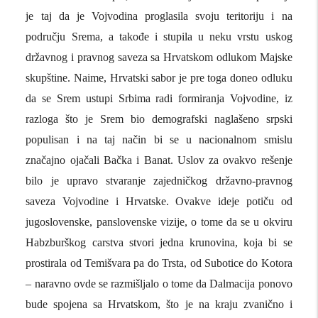
je taj da je Vojvodina proglasila svoju teritoriju i na
području Srema, a takođe i stupila u neku vrstu uskog
državnog i pravnog saveza sa Hrvatskom odlukom Majske
skupštine. Naime, Hrvatski sabor je pre toga doneo odluku
da se Srem ustupi Srbima radi formiranja Vojvodine, iz
razloga što je Srem bio demografski naglašeno srpski
populisan i na taj način bi se u nacionalnom smislu
značajno ojačali Bačka i Banat. Uslov za ovakvo rešenje
bilo je upravo stvaranje zajedničkog državno-pravnog
saveza Vojvodine i Hrvatske. Ovakve ideje potiču od
jugoslovenske, panslovenske vizije, o tome da se u okviru
Habzburškog carstva stvori jedna krunovina, koja bi se
prostirala od Temišvara pa do Trsta, od Subotice do Kotora
– naravno ovde se razmišljalo o tome da Dalmacija ponovo
bude spojena sa Hrvatskom, što je na kraju zvanično i