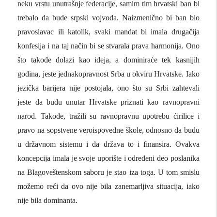
neku vrstu unutrašnje federacije, samim tim hrvatski ban bi
trebalo da bude srpski vojvoda. Naizmenično bi ban bio
pravoslavac ili katolik, svaki mandat bi imala drugačija
konfesija i na taj način bi se stvarala prava harmonija. Ono
što takođe dolazi kao ideja, a dominiraće tek kasnijih
godina, jeste jednakopravnost Srba u okviru Hrvatske. Iako
jezička barijera nije postojala, ono što su Srbi zahtevali
jeste da budu unutar Hrvatske priznati kao ravnopravni
narod. Takođe, tražili su ravnopravnu upotrebu ćirilice i
pravo na sopstvene veroispovedne škole, odnosno da budu
u državnom sistemu i da država to i finansira. Ovakva
koncepcija imala je svoje uporište i određeni deo poslanika
na Blagoveštenskom saboru je stao iza toga. U tom smislu
možemo reći da ovo nije bila zanemarljiva situacija, iako
nije bila dominanta.