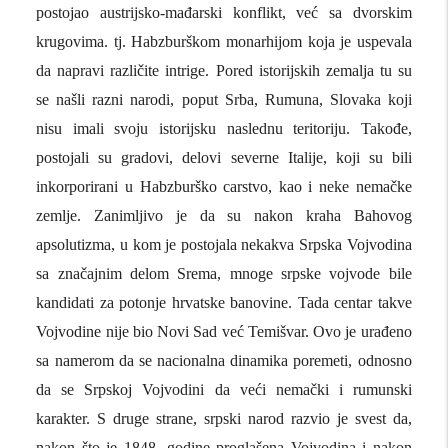
postojao austrijsko-mađarski konflikt, već sa dvorskim
krugovima. tj. Habzburškom monarhijom koja je uspevala
da napravi različite intrige. Pored istorijskih zemalja tu su
se našli razni narodi, poput Srba, Rumuna, Slovaka koji
nisu imali svoju istorijsku naslednu teritoriju. Takođe,
postojali su gradovi, delovi severne Italije, koji su bili
inkorporirani u Habzburško carstvo, kao i neke nemačke
zemlje. Zanimljivo je da su nakon kraha Bahovog
apsolutizma, u kom je postojala nekakva Srpska Vojvodina
sa značajnim delom Srema, mnoge srpske vojvode bile
kandidati za potonje hrvatske banovine. Tada centar takve
Vojvodine nije bio Novi Sad već Temišvar. Ovo je urađeno
sa namerom da se nacionalna dinamika poremeti, odnosno
da se Srpskoj Vojvodini da veći nemački i rumunski
karakter. S druge strane, srpski narod razvio je svest da,
nakon što je 1848. godine proglašena Vojvodina i nakon