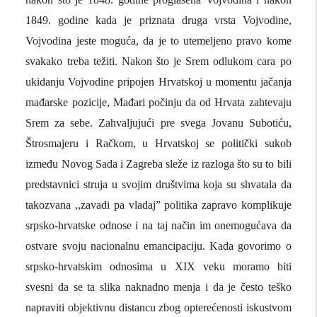
1849. godine kada je priznata druga vrsta Vojvodine,
Vojvodina jeste moguća, da je to utemeljeno pravo kome
svakako treba težiti. Nakon što je Srem odlukom cara po
ukidanju Vojvodine pripojen Hrvatskoj u momentu jačanja
mađarske pozicije, Mađari počinju da od Hrvata zahtevaju
Srem za sebe. Zahvaljujući pre svega Jovanu Subotiću,
Štrosmajeru i Račkom, u Hrvatskoj se politički sukob
između Novog Sada i Zagreba sleže iz razloga što su to bili
predstavnici struja u svojim društvima koja su shvatala da
takozvana ,,zavadi pa vladaj” politika zapravo komplikuje
srpsko-hrvatske odnose i na taj način im onemogućava da
ostvare svoju nacionalnu emancipaciju. Kada govorimo o
srpsko-hrvatskim odnosima u XIX veku moramo biti
svesni da se ta slika naknadno menja i da je često teško
napraviti objektivnu distancu zbog opterećenosti iskustvom