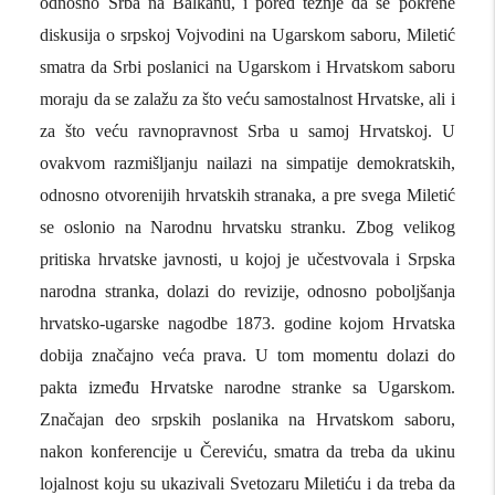
odnosno Srba na Balkanu, i pored težnje da se pokrene
diskusija o srpskoj Vojvodini na Ugarskom saboru, Miletić
smatra da Srbi poslanici na Ugarskom i Hrvatskom saboru
moraju da se zalažu za što veću samostalnost Hrvatske, ali i
za što veću ravnopravnost Srba u samoj Hrvatskoj. U
ovakvom razmišljanju nailazi na simpatije demokratskih,
odnosno otvorenijih hrvatskih stranaka, a pre svega Miletić
se oslonio na Narodnu hrvatsku stranku. Zbog velikog
pritiska hrvatske javnosti, u kojoj je učestvovala i Srpska
narodna stranka, dolazi do revizije, odnosno poboljšanja
hrvatsko-ugarske nagodbe 1873. godine kojom Hrvatska
dobija značajno veća prava. U tom momentu dolazi do
pakta između Hrvatske narodne stranke sa Ugarskom.
Značajan deo srpskih poslanika na Hrvatskom saboru,
nakon konferencije u Čereviću, smatra da treba da ukinu
lojalnost koju su ukazivali Svetozaru Miletiću i da treba da