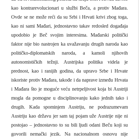
kao kontrarevolucionari u službi Beča, a protiv Mađara.
Ovde se ne može reći da su Srbi i Hrvati krivi zbog toga,
kao ni sami Mađari, jednostavno takav redosled događaja
upodobio je Beč svojim interesima. Mađarski politički
faktor nije bio nastrojen ka uvažavanju drugih naroda kao
političko-diplomatskih naroda, a kamoli njihovih
autonomističkih težnji. Austrijska politika videla je
prednost, kao i ranijih godina, da upravo Srbe i Hrvate
iskoriste protiv Mađara, takođe i da naprave između Hrvata
i Mađara što je moguće veću netrpeljivost koja bi Austriji
mogla da pomogne u disciplinovanju kako jednih tako i
drugih. Kada spominjem Austriju, ne podrazumevam
Austriju kao državu jer sam taj pojam uže Austrije nije ni
postojao – jednostavno to su bili ljudi odani Beču koji su
govorili nemački jezik. Na nacionalnom osnovu nije