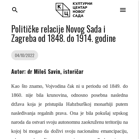
search
menu
Političke relacije Novog Sada i
Zagreba od 1848. do 1914. godine
04/10/2022
Autor: dr Miloš Savin, istoričar
Kao što znamo, Vojvodina čak ni u periodu od 1849. do
1860. nije bila krunovina, odnosno posebna nasledna
država koja je pristupila Habzburškoj monarhiji putem
nasleđivanja regalnih prava. Ona je bila pokušaj srpskog
naroda da ostvari svoju autonomnu zaokruženu teritoriju na
kojoj bi mogao da doživi svoju nacionalnu emancipaciju,