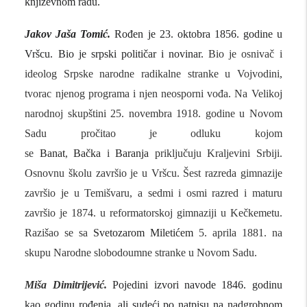
književnom radu.
Jakov Jaša Tomić.
Rođen je 23. oktobra 1856. godine u
Vršcu. Bio je srpski političar i novinar.
Bio je osnivač i
ideolog Srpske narodne radikalne stranke u Vojvodini,
tvorac njenog programa i njen neosporni vođa. Na Velikoj
narodnoj skupštini 25. novembra 1918. godine u Novom
Sadu pročitao je odluku kojom
se
Banat
,
Bačka
i
Baranja
priključuju Kraljevini Srbiji.
Osnovnu školu završio je u Vršcu. Šest razreda gimnazije
završio je u Temišvaru, a sedmi i osmi razred i maturu
završio je 1874. u reformatorskoj gimnaziji u Kečkemetu.
Razišao se sa
Svetozarom Miletićem
5. aprila 1881. na
skupu Narodne slobodoumne stranke u Novom Sadu.
Miša Dimitrijević.
Pojedini izvori navode 1846. godinu
kao godinu rođenja, ali sudeći po natpisu na nadgrobnom