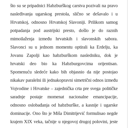
što su se pripadnici Habzburškog carstva pozivali na pravo
nasleđivanja ugarskog prestola, slično se dešavalo i u
Hrvatskoj, odnosno Hrvatskoj Slavoniji. Prilikom samog
potpadanja pod austrijski presto, došlo je do raznih
mimoilaženja između hrvatskih i slavonskih sabora.
Slavonci su u jednom momentu optirali ka Erdelju, ka
Jovanu Zapolji kao habzburškom nasledniku, dok je
hrvatski deo bio ka Habzburgovcima orijentisan.
Spomenuću sledeće kako bih objasnio da nije postojao
nikakav paralelni ili jednakopravni simetrični odnos između
Vojvodine i Hrvatske – zajednička crta pre svega političke
saradnje postaje momenat nacionalne emancipacije,
odnosno oslobađanja od habzburške, a kasnije i ugarske
dominacije. Ono što je Miša Dimitrijević formulisao negde
krajem XIX veka, tačnije u njegovoj drugoj polovini, jeste