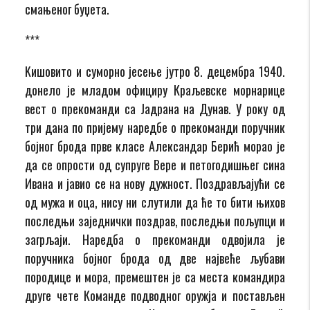
смањеног буџета.
***
Kишовито и суморно јесење јутро 8. децембра 1940.
донело је младом официру Краљевске морнарице
вест о прекоманди са Јадрана на Дунав. У року од
три дана по пријему наредбе о прекоманди поручник
бојног брода прве класе Александар Берић морао је
да се опрости од супруге Вере и петогодишњег сина
Ивана и јавио се на нову дужност. Поздрављајући се
од мужа и оца, нису ни слутили да ће то бити њихов
последњи заједнички поздрав, последњи пољупци и
загрљаји. Наредба о прекоманди одвојила је
поручника бојног брода од две највеће љубави
породице и мора, премештен је са места командира
друге чете Команде подводног оружја и постављен