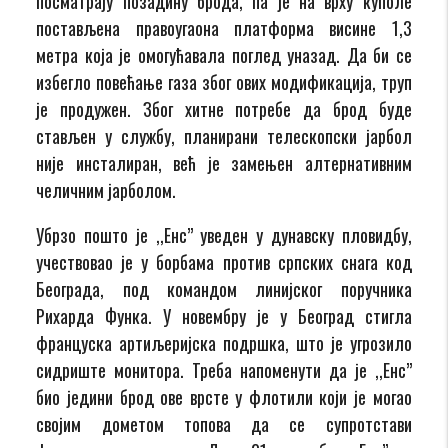
посматрају позадину брода, па је на врху куполе
постављена правоугаона платформа висине 1,3
метра која је омогућавала поглед уназад. Да би се
избегло повећање газа због ових модификација, труп
је продужен. Због хитне потребе да брод буде
стављен у службу, планирани телескопски јарбол
није инсталиран, већ је замењен алтернативним
челичним јарболом.
Убрзо пошто је ,,Енс” уведен у дунавску пловидбу,
учествовао је у борбама против српских снага код
Београда, под командом линијског поручника
Рихарда Функа. У новембру је у Београд стигла
француска артиљеријска подршка, што је угрозило
сидриште монитора. Треба напоменути да је ,,Енс”
био једини брод ове врсте у флотили који је могао
својим дометом топова да се супротстави