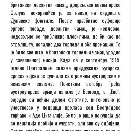
британски десантни чамац, допремљен возом преко
Солуна, искоришћен је за напад на сидриште
Дунавске флотиле. После првобитне еуфорије
српске посаде, десантни чамац је испловио,
недовољно се приближио пловилима, да би као на
стрелишту, испалио два торпеда и оба промашио. То
је било све што је британски торпедни чамац урадио
у савезничкој мисији. Када се у септембру 1915.
године Централним силама придружила Бугарска,
српска војска се суочила са огромним аустријским и
немачким снагама. Почетком октобра Трећа
аустроугарска армија напала је Београд, а ,,Енс”,
заједно са већим делом флотиле, интензивно је
учествовао у подршци прелаза код Београдске
тврђаве и Аде Циганлије. Било је више покушаја да
се пешадија пробије и учврсти, али сви су одбијени.
Осмог октобра, током финалног преласка реке и