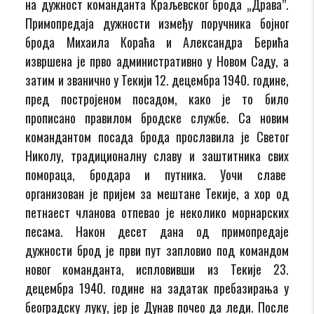
на дужност команданта Краљевског брода „Драва”.
Примопредаја дужности између поручника бојног
брода Михаила Кораћа и Александра Берића
извршена је прво административно у Новом Саду, а
затим и званично у Текији 12. децембра 1940. године,
пред постројеном посадом, како је то било
прописано правилом бродске службе. Са новим
командантом посада брода прославила је Светог
Николу, традиционалну славу и заштитника свих
помораца, бродара и путника. Уочи славе
организован је пријем за мештане Текије, а хор од
петнаест чланова отпевао је неколико морнарских
песама. Након десет дана од примопредаје
дужности брод је први пут запловио под командом
новог команданта, испловивши из Текије 23.
децембра 1940. године на задатак пребазирања у
београдску луку, јер је Дунав почео да леди. После