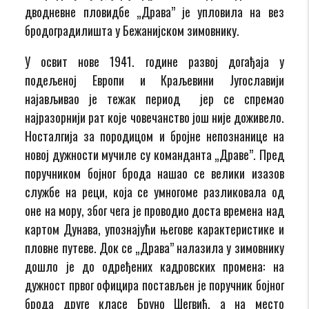
дводневне пловидбе „Драва” је упловила на вез
бродоградилишта у Бежанијском зимовнику.
У освит нове 1941. године развој догађаја у
подељеној Европи и Краљевини Југославији
најављивао је тежак период јер се спремао
најразорнији рат које човечанство још није доживело.
Носталгија за породицом и бројне непознанице на
новој дужности мучиле су команданта „Драве”. Пред
поручником бојног брода нашао се велики изазов
службе на реци, која се умногоме разликовала од
оне на мору, због чега је проводио доста времена над
картом Дунава, упознајући његове карактеристике и
пловне путеве. Док се „Драва” налазила у зимовнику
дошло је до одређених кадровских промена: на
дужност првог официра постављен је поручник бојног
брода друге класе Бруно Шегвић, а на место