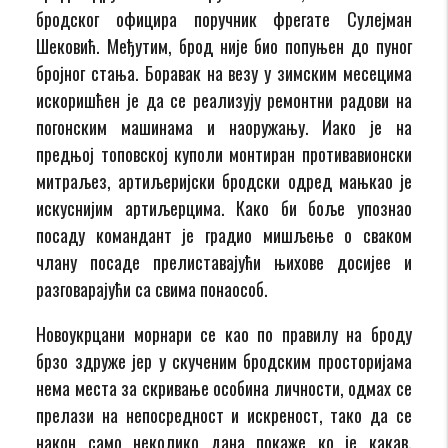
бродског официра поручник фрегате Сулејман
Шековић. Међутим, брод није био попуњен до пуног
бројног стања. Боравак на везу у зимским месецима
искоришћен је да се реализују ремонтни радови на
погонским машинама и наоружању. Иако је на
предњој топовској куполи монтиран противавионски
митраљез, артиљеријски бродски одред мањкао је
искуснијим артиљерцима. Како би боље упознао
посаду командант је градио мишљење о сваком
члану посаде прелиставајући њихове досијее и
разговарајући са свима понаособ.
Новоукрцани морнари се као по правилу на броду
брзо здруже јер у скученим бродским просторијама
нема места за скривање особина личности, одмах се
прелази на непосредност и искреност, тако да се
након само неколико дана покаже ко је какав.