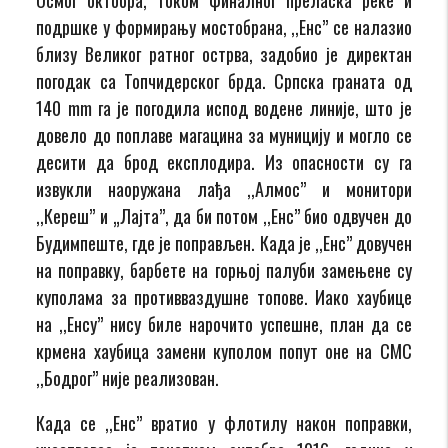
подршке у формирању мостобрана, ,,Енс” се налазио
близу Великог ратног острва, задобио је директан
погодак са Топчидерског брда. Српска граната од
140 mm га је погодила испод водене линије, што је
довело до поплаве магацина за муницију и могло се
десити да брод експлодира. Из опасности су га
извукли наоружана лађа ,,Алмос” и монитори
,,Кереш” и „Лајта”, да би потом ,,Енс” био одвучен до
Будимпеште, где је поправљен. Када је ,,Енс” довучен
на поправку, барбете на горњој палуби замењене су
куполама за противваздушне топове. Иако хаубице
на ,,Енсу” нису биле нарочито успешне, план да се
крмена хаубица замени куполом попут оне на СМС
,,Бодрог” није реализован.
Када се ,,Енс” вратио у флотилу након поправки,