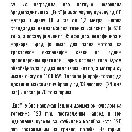
су их изградила два потпуно независна
бродоградилишта. ,,Енс” је имао укупну дужину од 60
метара, ширину 10 и газ од 1,3 метра, његова
стандардна депласманска тежина износила је 536
тона, а посаду је чинило 95 официра, подофицира и
морнара. Брод је имао два парна мотора са
троструком експанзијом, сваки по једним
пропелерским вратилом. Парне котлове типа
Јаров
обезбеђивала су два водоцевна котла, а мотори су
имали снагу од 1100 kW. Пловило је пројектовано да
достигне максималну брзину од 13 чворова, (24 км/
час) и носио је 70 тона горива.
,,Енс” је био наоружан једном двоцевном куполом са
топовима 120 mm, постављеним напред и три
једноцевне куполе са хаубицама калибра исто 120
mm постављеним на крменој палуби. На горњој