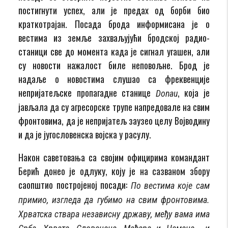
постигнути успех, али је предах од борби био
краткотрајан. Посада брода информисана је о
вестима из земље захваљујући бродској радио-
станици све до момента када је сигнал угашен, али
су новости нажалост биле неповољне. Брод је
надаље о новостима слушао са фреквенције
непријатељске пропагадне станице
, која је
Donau
јављала да су агресорске трупе напредовале на свим
фронтовима, да је непријатељ заузео целу Војводину
и да је југословенска војска у расулу.
Након саветовања са својим официрима командант
Берић донео је одлуку, коју је на сазваном збору
саопштио постројеној посади:
По вестима које сам
примио, изгледа да губимо на свим фронтовима.
Хрватска ствара независну државу, међу вама има