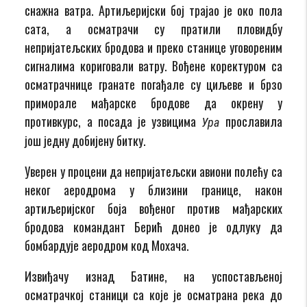
снажна ватра. Артиљеријски бој трајао је око пола
сата, а осматрачи су пратили пловидбу
непријатељских бродова и преко станице уговореним
сигналима кориговали ватру. Вођене коректуром са
осматрачнице гранате погађале су циљеве и брзо
приморале мађарске бродове да окрену у
противкурс, а посада је узвицима
прославила
Ура
још једну добијену битку.
Уверен у процени да непријатељски авиони полећу са
неког аеродрома у близини границе, након
артиљеријског боја вођеног против мађарских
бродова командант Берић донео је одлуку да
бомбардује аеродром код Мохача.
Извиђачу изнад Батине, на успостављеној
осматрачкој станици са које је осматрана река до