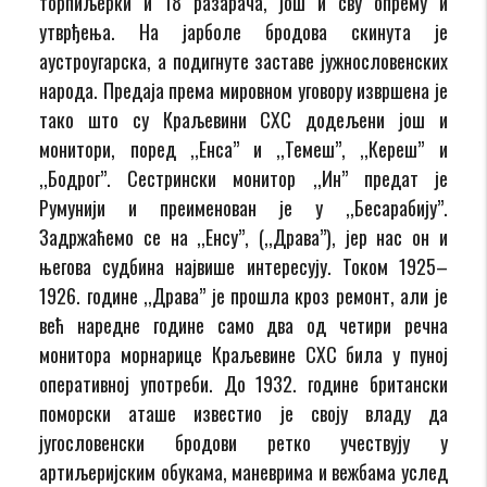
торпиљерки и 18 разарача, још и сву опрему и
утврђења. На јарболе бродова скинута је
аустроугарска, а подигнуте заставе јужнословенских
народа. Предаја према мировном уговору извршена је
тако што су Краљевини СХС додељени још и
монитори, поред ,,Енса” и ,,Темеш”, ,,Кереш” и
,,Бодрог”. Сестрински монитор ,,Ин” предат је
Румунији и преименован је у ,,Бесарабију”.
Задржаћемо се на ,,Енсу”, (,,Драва”), јер нас он и
његова судбина највише интересују. Током 1925–
1926. године ,,Драва” је прошла кроз ремонт, али је
већ наредне године само два од четири речна
монитора морнарице Краљевине СХС била у пуној
оперативној употреби. До 1932. године британски
поморски аташе известио је своју владу да
југословенски бродови ретко учествују у
артиљеријским обукама, маневрима и вежбама услед