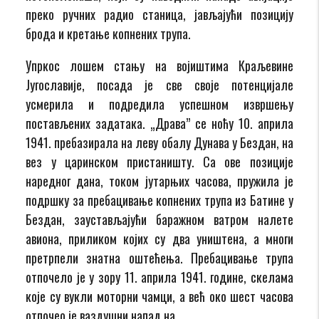
преко ручних радио станица, јављајући позицију
брода и кретање копнених трупа.
Упркос лошем стању на војиштима Краљевине
Југославије, посада је све своје потенцијале
усмерила и подредила успешном извршењу
постављених задатака. „Драва” се ноћу 10. априла
1941. пребазирала на леву обалу Дунава у Бездан, на
вез у царинском пристаништу. Са ове позиције
наредног дана, током јутарњих часова, пружила је
подршку за пребацивање копнених трупа из Батине у
Бездан, заустављајући баражном ватром налете
авиона, приликом којих су два уништена, а многи
претрпели знатна оштећења. Пребацивање трупа
отпочело је у зору 11. априла 1941. године, скелама
које су вукли моторни чамци, а већ око шест часова
отпочео је ваздушни напад на