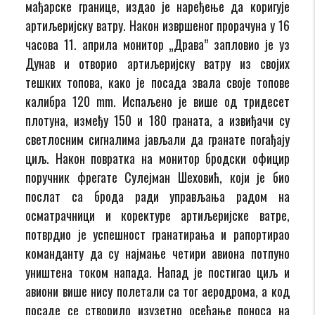
мађарске границе, издао је наређење да коригује
артиљеријску ватру. Након извршеног прорачуна у 16
часова 11. априла монитор „Драва” запловио је уз
Дунав и отворио артиљеријску ватру из својих
тешких топова, како је посада звала своје топове
калибра 120 mm. Испаљено је више од тридесет
плотуна, између 150 и 180 граната, а извиђачи су
светлосним сигналима јављали да гранате погађају
циљ. Након повратка на монитор бродски официр
поручник фрегате Сулејман Шеховић, који је био
послат са брода ради управљања радом на
осматрачници и коректуре артиљеријске ватре,
потврдио је успешност гранатирања и рапортирао
команданту да су најмање четири авиона потпуно
уништена током напада. Напад је постигао циљ и
авиони више нису полетали са тог аеродрома, а код
посаде се створило изузетно осећање поноса на