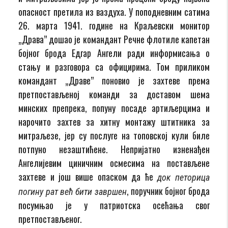
опасност претила из ваздуха. У поподневним сатима
26. марта 1941. године на Краљевски монитор
„Драва” дошао је командант Речне флотиле капетан
бојног брода Едгар Ангели ради информисања о
стању и разговора са официрима. Том приликом
командант „Драве” поновио је захтеве према
претпостављеној команди за доставом шема
минских препрека, попуну посаде артиљерцима и
нарочито захтев за хитну монтажу штитника за
митраљезе, јер су послуге на топовској кули биле
потпуно незаштићене. Непријатно изненађен
Ангелијевим циничним осмесима на постављене
захтеве и још више опаском да ће
док петорица
, поручник бојног брода
погину рат већ бити завршен
посумњао је у патриотска осећања свог
претпостављеног.