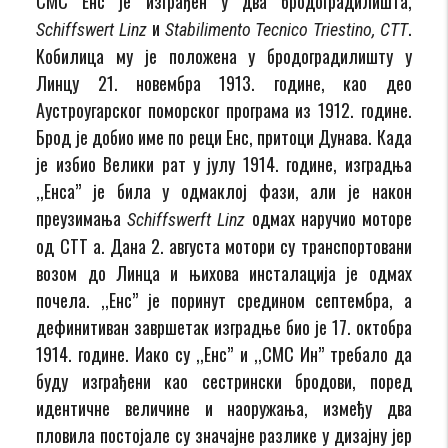
СМС Енс је изграђен у два бродоградилишта,
и
.
Schiffswert Linz
Stabilimento
Tecnico Triestino, CTT
Koбилица му је положена у бродоградилишту у
Линцу 21. новембра 1913. године, као део
Аустроугарског поморског програма из 1912. године.
Брод је добио име по реци Енс, притоци Дунава. Када
је избио Велики рат у јулу 1914. године, изградња
,,Енса” је била у одмаклој фази, али је након
преузимања
одмах наручио моторе
Schiffswerft Linz
од СТТ а. Дана 2. августа мотори су транспортовани
возом до Линца и њихова инсталација је одмах
почела. ,,Енс” је поринут средином септембра, а
дефинитиван завршетак изградње био је 17. октобра
1914. године. Иако су ,,Енс” и ,,СМС Ин” требало да
буду изграђени као сестрински бродови, поред
идентичне величине и наоружања, између два
пловила постојале су значајне разлике у дизајну јер