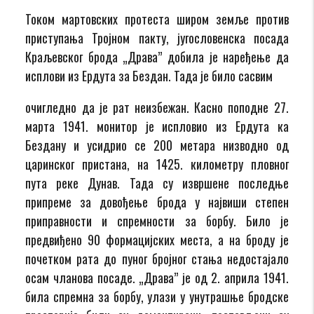
Током мартовских протеста широм земље против
приступања Тројном пакту, југословенска посада
Краљевског брода „Драва” добила је наређење да
исплови из Ердута за Бездан. Тада је било сасвим
очигледно да је рат неизбежан. Касно поподне 27.
марта 1941. монитор је испловио из Ердута ка
Бездану и усидрио се 200 метара низводно од
царинског пристана, на 1425. километру пловног
пута реке Дунав. Тада су извршене последње
припреме за довођење брода у највиши степен
приправности и спремности за борбу. Било је
предвиђено 90 формацијских места, а на броду је
почетком рата до пуног бројног стања недостајало
осам чланова посаде. „Драва” је од 2. априла 1941.
била спремна за борбу, улази у унутрашње бродске