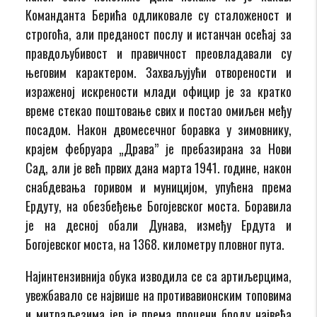
Команданта Берића одликовале су сталоженост и
строгоћа, али преданост послу и истанчан осећај за
правдољубивост и правичност преовладавали су
његовим карактером. Захваљујући отворености и
израженој искрености млади официр је за кратко
време стекао поштовање свих и постао омиљен међу
посадом. Након двомесечног боравка у зимовнику,
крајем фебруара „Драва” је пребазирана за Нови
Сад, али је већ првих дана марта 1941. године, након
снабдевања горивом и муницијом, упућена према
Ердуту, на обезбеђење Богојевског моста. Боравила
је на десној обали Дунава, између Ердута и
Богојевског моста, на 1368. километру пловног пута.
Најинтензивнија обука изводила се са артиљерцима,
увежбавало се највише на противавионским топовима
и митраљезима јер је према процени броду највећа