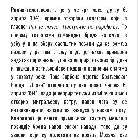
Радио-телеграфиста је у четири часа ујутру 6.
априла 1941. примио отворени телеграм, који је
гласио:
. По
Рат је почео. Поступите по наређењу
пријему телеграма командант брода наредио је
узбуну и на збору саопштио посади да се земља
налази у ратном стању и да је њихов примарни
задатак спречавање уласка непријатељских бродова
и пружање артиљеријске подршке копненим снагама
у захвату реке. Прва борбена дејства Краљевског
брода „Драва” отпочела су око девет часова 6.
априла 1941, када је непријатељски извиђачки авион
отворио митраљеску ватру, након чега су се
интензивирали напади из ваздуха у ниском лету.
Командант је вешто примењивао тактику мењања
позиције брода након сваког напада, тако да су
авиони, који су долетали из правца Мохача, све