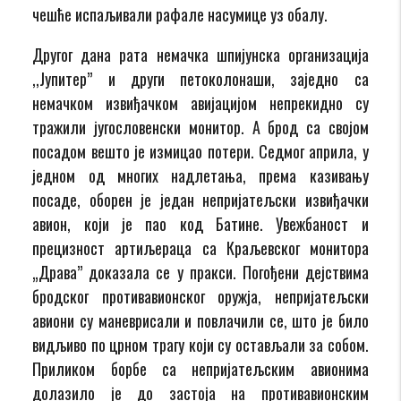
чешће испаљивали рафале насумице уз обалу.
Другог дана рата немачка шпијунска организација
,,Јупитер” и други петоколонаши, заједно са
немачком извиђачком авијацијом непрекидно су
тражили југословенски монитор. А брод са својом
посадом вешто је измицао потери. Седмог априла, у
једном од многих надлетања, према казивању
посаде, оборен је један непријатељски извиђачки
авион, који је пао код Батине. Увежбаност и
прецизност артиљераца са Краљевског монитора
„Драва” доказала се у пракси. Погођени дејствима
бродског противавионског оружја, непријатељски
авиони су маневрисали и повлачили се, што је било
видљиво по црном трагу који су остављали за собом.
Приликом борбе са непријатељским авионима
долазило је до застоја на противавионским