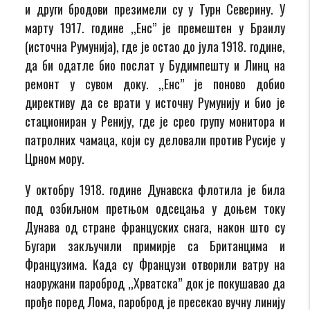
и други бродови презимели су у Турн Северину. У
марту 1917. године ,,Енс” је премештен у Браилу
(источна Румунија), где је остао до јула 1918. године,
да би одатле био послат у Будимпешту и Линц на
ремонт у сувом доку. ,,Енс” је поново добио
директиву да се врати у источну Румунију и био је
стациониран у Ренију, где је срео групу монитора и
патролних чамаца, који су деловали против Русије у
Црном мору.
У октобру 1918. године Дунавска флотила је била
под озбиљном претњом одсецања у доњем току
Дунава од стране француских снага, након што су
Бугари закључили примирје са Британцима и
Французима. Када су Французи отворили ватру на
наоружани пароброд ,,Хрватска” док је покушавао да
прође поред Лома, пароброд је пресекао вучну линију