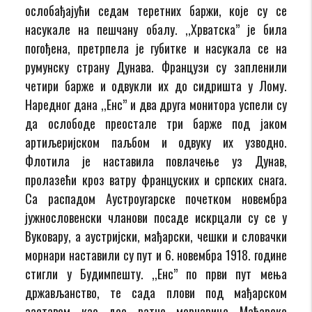
ослобађајући седам теретних баржи, које су се
насукале на пешчану обалу. ,,Хрватска” је била
погођена, претрпела је губитке и насукала се на
румунску страну Дунава. Французи су запленили
четири барже и одвукли их до сидришта у Лому.
Наредног дана ,,Енс” и два друга монитора успели су
да ослободе преостале три барже под јаком
артиљеријском паљбом и одвуку их узводно.
Флотила је наставила повлачење уз Дунав,
пролазећи кроз ватру француских и српских снага.
Са распадом Аустроугарске почетком новембра
јужнословенски чланови посаде искрцали су се у
Вуковару, а аустријски, мађарски, чешки и словачки
морнари наставили су пут и 6. новембра 1918. године
стигли у Будимпешту. ,,Енс” по први пут мења
држављанство, те сада плови под мађарском
заставом као део ратне морнарице Мађарске