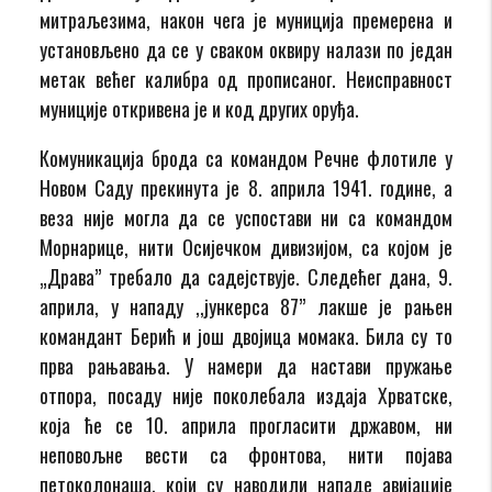
митраљезима, након чега је муниција премерена и
установљено да се у сваком оквиру налази по један
метак већег калибра од прописаног. Неисправност
муниције откривена је и код других оруђа.
Комуникација брода са командом Речне флотиле у
Новом Саду прекинута је 8. априла 1941. године, а
веза није могла да се успостави ни са командом
Морнарице, нити Осијечком дивизијом, са којом је
„Драва” требало да садејствује. Следећег дана, 9.
априла, у нападу ,,јункерса 87” лакше је рањен
командант Берић и још двојица момака. Била су то
прва рањавања. У намери да настави пружање
отпора, посаду није поколебала издаја Хрватске,
која ће се 10. априла прогласити државом, ни
неповољне вести са фронтова, нити појава
петоколонаша, који су наводили нападе авијације