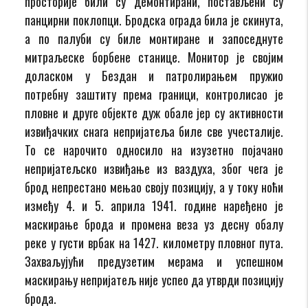
просторије били су демонтирани, постављени су
панцирни поклопци. Бродска ограда била је скинута,
а по палуби су биле монтиране и запоседнуте
митраљеске борбене станице. Монитор је својим
доласком у Бездан и патролирањем пружио
потребну заштиту према граници, контролисао је
пловне и друге објекте дуж обале јер су активности
извиђачких снага непријатеља биле све учесталије.
То се нарочито односило на изузетно појачано
непријатељско извиђање из ваздуха, због чега је
брод непрестано мењао своју позицију, а у току ноћи
између 4. и 5. априла 1941. године наређено је
маскирање брода и промена веза уз десну обалу
реке у густи врбак на 1427. километру пловног пута.
Захваљујући предузетим мерама и успешном
маскирању непријатељ није успео да утврди позицију
брода.