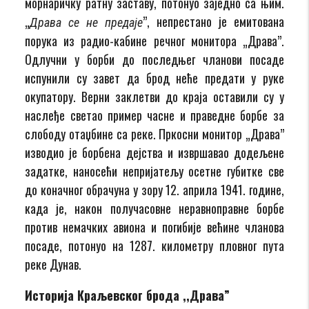
морнаричку ратну заставу, потонуо заједно са њим.
„
”, непрестано је емитована
Драва се не предаје
порука из радио-кабине речног монитора „Драва”.
Одлучни у борби до последњег чланови посаде
испунили су завет да брод неће предати у руке
окупатору. Верни заклетви до краја оставили су у
наслеђе светао пример часне и праведне борбе за
слободу отаџбине са реке. Пркосни монитор „Драва”
изводио је борбена дејства и извршавао додељене
задатке, наносећи непријатељу осетне губитке све
до коначног обрачуна у зору 12. априла 1941. године,
када је, након получасовне неравноправне борбе
против немачких авиона и погибије већине чланова
посаде, потонуо на 1287. километру пловног пута
реке Дунав.
Историја Краљевског брода ,,Драва”