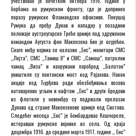
учествовао је почетком октобра 1916. године у
борбама на румунском фронту, где је допринео
поразу румунске Фламандске офанзиве. Покушај
Румуна да пређу Дунав и нападну у позадини
положаје аустроугарске Треће армије под здруженом
командом Аугуста фон Макензена био је осујећен.
Снаге међу којима се налазио ,,Енс”, монитори СМС
,,Лејта”, СМС ,,Тамиш II” и СМС ,,Самош”, патролни
чамац ,,Виза” и наоружани пароброд ,,Балатон”
уништиле су понтонски мост код Рајахова. Након
акције код Ђурђева ради обезбеђивања возова
натоварених угљем и нафтом ,,Енс” и други бродови
из флотиле у новембру су подржали прелазак
Дунава од стране Макензенове армије код Систова.
Следећег месеца ,,Енс” је бомбардовао Кешчореле,
истеравши румунске војнике из села. Од краја
децембра 1916. до средине марта 1917. године ,, Енс”