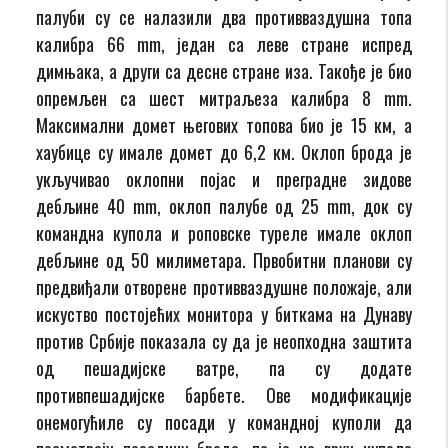
палуби су се налазили два противваздушна топа
калибра 66 mm, један са леве стране испред
димњака, а други са десне стране иза. Такође је био
опремљен са шест митраљеза калибра 8 mm.
Максимални домет његових топова био је 15 км, а
хаубице су имале домет до 6,2 км. Оклоп брода је
укључивао оклопни појас и преградне зидове
дебљине 40 mm, оклоп палубе од 25 mm, док су
командна купола и роповске туреле имале оклоп
дебљине од 50 милиметара. Првобитни планови су
предвиђали отворене противваздушне положаје, али
искуство постојећих монитора у биткама на Дунаву
против Србије показала су да је неопходна заштита
од пешадијске ватре, па су додате
противпешадијске барбете. Ове модификације
онемогућиле су посади у командној куполи да