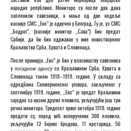
народне републике. Мониторе су после два дана
запленили савезници, а мање од две недеље
касније СМС ,,Енс” је одвучен у Београд. Ту је, уз СМС
,,Бодрог”, (касније монитор ,,Сава”) био предат
Србији, да би био одржаван у име новоствореног
Краљевства Срба, Хрвата и Словенаца.
После примирја ,,Енс” је био у власништву савезника
у
са Краљевином Срба, Хрвата и
посадном односу
Словенаца током 1918–1919. године. У складу са
одредбама Сенжерменског уговора, закљученог у
септембру 1919. године, ,,Енс” је предат Краљевини
заједно са низом других пловила, укључујући још три
речна монитора. Тридесет првог октобра 1918. године
предати су, поред већ испоручених 300 пловила,
укључујући 12 бојних бродова, 11 крстарица, 56