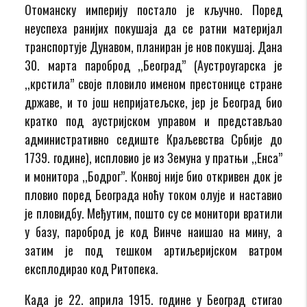
Отоманску империју постало је кључно. Поред
неуспеха ранијих покушаја да се ратни материјал
транспортује Дунавом, планиран је нов покушај. Дана
30. марта пароброд ,,Београд” (Аустроугарска је
,,крстила” своје пловило именом престонице стране
државе, и то још непријатељске, јер је Београд био
кратко под аустријском управом и представљао
административно седиште Краљевства Србије до
1739. године), испловио је из Земуна у пратњи ,,Енса”
и монитора ,,Бодрог”. Конвој није био откривен док је
пловио поред Београда ноћу током олује и наставио
је пловидбу. Међутим, пошто су се монитори вратили
у базу, пароброд је код Винче наишао на мину, а
затим је под тешком артиљеријском ватром
експлодирао код Ритопека.
Када је 22. априла 1915. године у Београд стигао