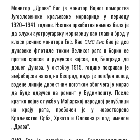
Монитор ,,Драва” био је монитор Војног поморства
Југословенске краљевске морнарице у периоду
1920–1941. године. Његова првобитна намена била је
да служи аустроугарску морнарицу као главни брод у
класи речних монитора Енс. Као
био је део
СМС Енс
дунавске флотиле током Великог рата и борио се
против српске и румунске војске, од Београда до
доњег Дунава. У октобру 1915. године покривао је
амфибијски напад на Београд, када је погођен испод
водене линије директним поготком због чега је морао
да буде одвучен на ремонт у Будимпешту. После
кратке војне службе у Мађарској народној републици
на крају рата, пребачен је у новостворено
Краљевство Срба, Хрвата и Словенаца под именом
,,Драва”.