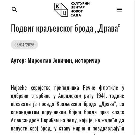
search
menu
Подвиг краљевског брода ,,Драва”
06/04/2026
Аутор: Мирослав Јовичин, историчар
Највеће херојство припадника Речне флотиле у
одбрани отаџбине у Априлском рату 1941. године
показала је посада Краљевског брода „Драва”, са
командантом поручником бојног брода прве класе
Александром Берићем на челу, који је, не желећи да
напусти свој брод, у ставу мирно и поздрављајући