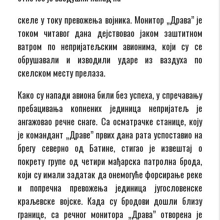
скеле у току превожења војника. Монитор „Драва” је
током читавог дана дејствовао јаком заштитном
ватром по непријатељским авионима, који су се
обрушавали и изводили ударе из ваздуха по
скелском месту прелаза.
Како су напади авиона били без успеха, у спречавању
пребацивања копнених јединица непријатељ је
ангажовао речне снаге. Са осматрачке станице, коју
је командант „Драве” првих дана рата успоставио на
брегу северно од Батине, стигао је извештај о
покрету групе од четири мађарска патролна брода,
који су имали задатак да онемогуће форсирање реке
и попречна превожења јединица југословенске
краљевске војске. Када су бродови дошли близу
границе, са речног монитора „Драва” отворена је