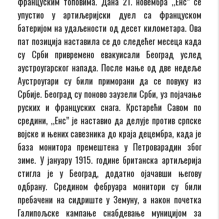
француским топовима. Дана 21. новембра ,,Енс” се
упустио у артиљеријски дуел са француском
батеријом на удаљености од десет километара. Ова
пат позиција наставила се до следећег месеца када
су Срби привремено евакуисали Београд услед
аустроугарског напада. После мање од две недеље
Аустроугари су били приморани да се повуку из
Србије. Београд су поново заузели Срби, уз појачање
руских и француских снага. Крстарећи Савом по
средини, ,,Енс” је наставио да делује против српске
војске и њених савезника до краја децембра, када је
база монитора премештена у Петроварадин због
зиме. У јануару 1915. године британска артиљерија
стигла је у Београд, додатно ојачавши његову
одбрану. Средином фебруара монитори су били
пребачени на сидриште у Земуну, а након почетка
Галипољске кампање снабдевање муницијом за