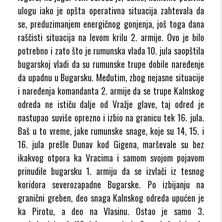
ulogu iako je opšta operativna situacija zahtevala da
se, preduzimanjem energičnog gonjenja, još toga dana
raščisti situacija na levom krilu 2. armije. Ovo je bilo
potrebno i zato što je rumunska vlada 10. jula saopštila
bugarskoj vladi da su rumunske trupe dobile naređenje
da upadnu u Bugarsku. Međutim, zbog nejasne situacije
i naređenja komandanta 2. armije da se trupe Kalnskog
odreda ne ističu dalje od Vražje glave, taj odred je
nastupao suviše oprezno i izbio na granicu tek 16. jula.
Baš u to vreme, jake rumunske snage, koje su 14, 15. i
16. jula prešle Dunav kod Gigena, marševale su bez
ikakvog otpora ka Vracima i samom svojom pojavom
prinudile bugarsku 1. armiju da se izvlači iz tesnog
koridora severozapadne Bugarske. Po izbijanju na
granični greben, deo snaga Kalnskog odreda upućen je
ka Pirotu, a deo na Vlasinu. Ostao je samo 3.