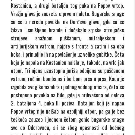
Kostanicu, a drugi bataljon tog puka na Popov vrtop.
Vražja glava je zauzeta u prvom naletu. Bugarske snage
su se u neredu povukle na Đurđevu glavu, gde su se
žilavo i smišljeno branile i dočekale srpske streljačke
strojeve snažnom puščanom, mitraljeskom i
artiljerijskom vatrom, najpre s fronta a zatim i sa oba
boka, i prinudile ih na povlačenje uz velike gubitke. Četa
koja je napala na Kostanicu naišla je, takođe, na vrlo jak
otpor. Tri njena uzastopna juriša odbijena su puščanom
vatrom, ručnim bombama i borbom prsa u prsa. Kada je
izgubila svog komandira i jednog vodnog oficira, četa se
postepeno povukla na Bilo, gde je prihvaćena od delova
2. bataljona 4. puka III poziva. Bataljon koji je napao
Popov vrtop nije naišao na ozbiljniji otpor, pa ga je bez
teškoća zauzeo i jednom četom gonio bugarske snage
sve do Odorovaca, ali se zbog opasnosti od bočnog