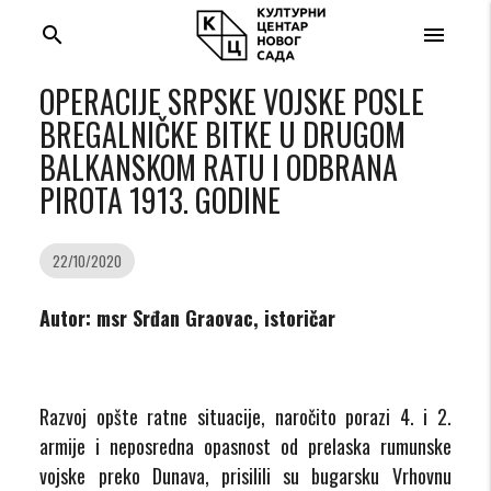
search
menu
OPERACIJE SRPSKE VOJSKE POSLE
BREGALNIČKE BITKE U DRUGOM
BALKANSKOM RATU I ODBRANA
PIROTA 1913. GODINE
22/10/2020
Autor: msr Srđan Graovac, istoričar
Razvoj opšte ratne situacije, naročito porazi 4. i 2.
armije i neposredna opasnost od prelaska rumunske
vojske preko Dunava, prisilili su bugarsku Vrhovnu