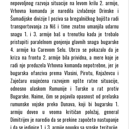
nepovoljnog razvoja situacije na levom krilu 2. armije,
Vrhovna komanda je naredila izvlačenje Drinske i
Šumadijske divizije I poziva sa bregalničkog bojišta radi
transportovanja za Niš i time znatno umanjila udarnu
snagu 1. i 3. armije baš u trenutku kada je trebalo
pristupiti paralelnom gonjenju glavnih snaga bugarske
4. armije ka Carevom Selu. Ubrzo se pokazalo da je
kriza na frontu 2. armije bila prividna, a mere koje je
radi nje preduzela Vrhovna komanda nepotrebne, jer je
bugarska ofanziva prema Vlasini, Pirotu, Knjaževcu i
Zaječaru osujećena razvojem opšte ratne situacije,
odnosno ulaskom Rumunije i Turske u rat protiv
Bugarske. Naime, čim se pojavila opasnost od prelaska
rumunske vojske preko Dunava, koji bi bugarsku 1.
armiju doveo u veoma kritičan položaj, general
Dimitrijev je naredio da se prekine započeto nastupanje
i da se jedinice 1. i 3. armije povuku sa srpske teritorije.