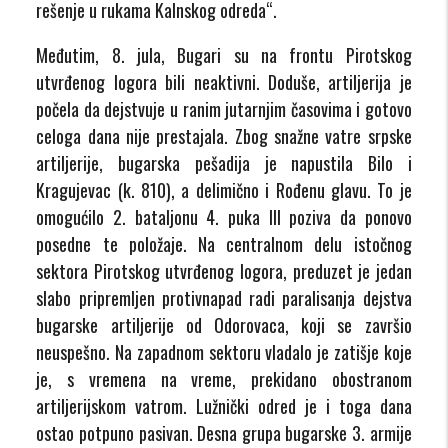
rešenje u rukama Kalnskog odreda“.
Međutim, 8. jula, Bugari su na frontu Pirotskog
utvrđenog logora bili neaktivni. Doduše, artiljerija je
počela da dejstvuje u ranim jutarnjim časovima i gotovo
celoga dana nije prestajala. Zbog snažne vatre srpske
artiljerije, bugarska pešadija je napustila Bilo i
Kragujevac (k. 810), a delimično i Rođenu glavu. To je
omogućilo 2. bataljonu 4. puka III poziva da ponovo
posedne te položaje. Na centralnom delu istočnog
sektora Pirotskog utvrđenog logora, preduzet je jedan
slabo pripremljen protivnapad radi paralisanja dejstva
bugarske artiljerije od Odorovaca, koji se završio
neuspešno. Na zapadnom sektoru vladalo je zatišje koje
je, s vremena na vreme, prekidano obostranom
artiljerijskom vatrom. Lužnički odred je i toga dana
ostao potpuno pasivan. Desna grupa bugarske 3. armije