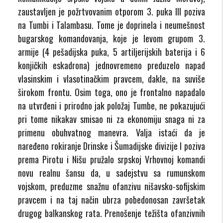
zaustavljen je požrtvovanim otporom 3. puka III poziva
na Tumbi i Talambasu. Tome je doprinela i neumešnost
bugarskog komandovanja, koje je levom grupom 3.
armije (4 pešadijska puka, 5 artiljerijskih baterija i 6
konjičkih eskadrona) jednovremeno preduzelo napad
vlasinskim i vlasotinačkim pravcem, dakle, na suviše
širokom frontu. Osim toga, ono je frontalno napadalo
na utvrđeni i prirodno jak položaj Tumbe, ne pokazujući
pri tome nikakav smisao ni za ekonomiju snaga ni za
primenu obuhvatnog manevra. Valja istaći da je
naređeno rokiranje Drinske i Šumadijske divizije I poziva
prema Pirotu i Nišu pružalo srpskoj Vrhovnoj komandi
novu realnu šansu da, u sadejstvu sa rumunskom
vojskom, preduzme snažnu ofanzivu nišavsko-sofijskim
pravcem i na taj način ubrza pobedonosan završetak
drugog balkanskog rata. Prenošenje težišta ofanzivnih