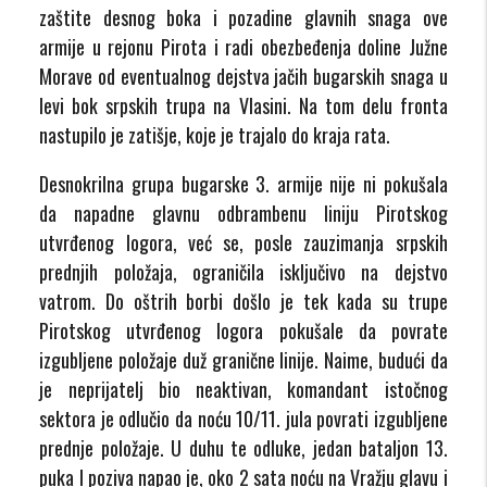
zaštite desnog boka i pozadine glavnih snaga ove
armije u rejonu Pirota i radi obezbeđenja doline Južne
Morave od eventualnog dejstva jačih bugarskih snaga u
levi bok srpskih trupa na Vlasini. Na tom delu fronta
nastupilo je zatišje, koje je trajalo do kraja rata.
Desnokrilna grupa bugarske 3. armije nije ni pokušala
da napadne glavnu odbrambenu liniju Pirotskog
utvrđenog logora, već se, posle zauzimanja srpskih
prednjih položaja, ograničila isključivo na dejstvo
vatrom. Do oštrih borbi došlo je tek kada su trupe
Pirotskog utvrđenog logora pokušale da povrate
izgubljene položaje duž granične linije. Naime, budući da
je neprijatelj bio neaktivan, komandant istočnog
sektora je odlučio da noću 10/11. jula povrati izgubljene
prednje položaje. U duhu te odluke, jedan bataljon 13.
puka I poziva napao je, oko 2 sata noću na Vražju glavu i