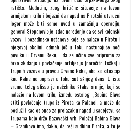
ratišta. Međutim, zbog kritične situacije na levom
armijskom krilu i bojazni da napad na Pirotski utvrđeni
logor može biti samo uvod u zamašniju operaciju,
general Stepanović je izdao naređenje da se svi kolonski
vozovi i pozadinske ustanove koje se nalaze u Pirotu i
njegovoj okolini, odmah još u toku nastupajuće noći
povuku u Crvenu Reku, i da se učine sve pripreme za
brzo skidanje i povlačenje artiljerije (naročito teške) i
trupnih vozova u pravcu Crvene Reke, ako se situacija
kod Kalne ne popravi u toku sutrašnjeg dana. U isto
vreme telegrafisao je načelniku štaba armije, koji se
nalazio na levom krilu, između ostalog: „Babina Glava
štiti povlačenje trupa iz Pirota ka Palanci, a može da
posluži i kao oslonac za prelazak u napad u sadejstvu sa
trupama koje drže Bazovački vrh. Položaj Babina Glava
– Granikovo ima, dakle, da reši sudbinu Pirota, a to je