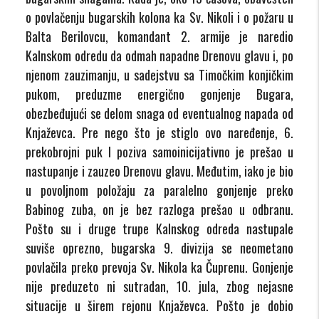
o povlačenju bugarskih kolona ka Sv. Nikoli i o požaru u
Balta Berilovcu, komandant 2. armije je naredio
Kalnskom odredu da odmah napadne Drenovu glavu i, po
njenom zauzimanju, u sadejstvu sa Timočkim konjičkim
pukom, preduzme energično gonjenje Bugara,
obezbeđujući se delom snaga od eventualnog napada od
Knjaževca. Pre nego što je stiglo ovo naređenje, 6.
prekobrojni puk I poziva samoinicijativno je prešao u
nastupanje i zauzeo Drenovu glavu. Međutim, iako je bio
u povoljnom položaju za paralelno gonjenje preko
Babinog zuba, on je bez razloga prešao u odbranu.
Pošto su i druge trupe Kalnskog odreda nastupale
suviše oprezno, bugarska 9. divizija se neometano
povlačila preko prevoja Sv. Nikola ka Čuprenu. Gonjenje
nije preduzeto ni sutradan, 10. jula, zbog nejasne
situacije u širem rejonu Knjaževca. Pošto je dobio