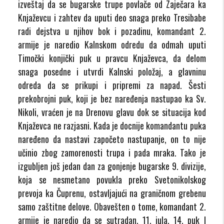
izveštaj da se bugarske trupe povlače od Zaječara ka
Knjaževcu i zahtev da uputi deo snaga preko Tresibabe
radi dejstva u njihov bok i pozadinu, komandant 2.
armije je naredio Kalnskom odredu da odmah uputi
Timočki konjički puk u pravcu Knjaževca, da delom
snaga posedne i utvrdi Kalnski položaj, a glavninu
odreda da se prikupi i pripremi za napad. Šesti
prekobrojni puk, koji je bez naređenja nastupao ka Sv.
Nikoli, vraćen je na Drenovu glavu dok se situacija kod
Knjaževca ne razjasni. Kada je docnije komandantu puka
naređeno da nastavi započeto nastupanje, on to nije
učinio zbog zamorenosti trupa i pada mraka. Tako je
izgubljen još jedan dan za gonjenje bugarske 9. divizije,
koja se nesmetano povukla preko Svetonikolskog
prevoja ka Čuprenu, ostavljajući na graničnom grebenu
samo zaštitne delove. Obavešten o tome, komandant 2.
armije je naredio da se sutradan, 11. jula, 14. puk I