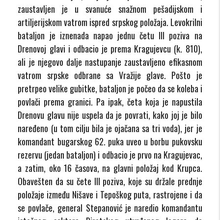
zaustavljen je u svanuće snažnom pešadijskom i
artiljerijskom vatrom ispred srpskog položaja. Levokrilni
bataljon je iznenada napao jednu četu III poziva na
Drenovoj glavi i odbacio je prema Kragujevcu (k. 810),
ali je njegovo dalje nastupanje zaustavljeno efikasnom
vatrom srpske odbrane sa Vražije glave. Pošto je
pretrpeo velike gubitke, bataljon je počeo da se koleba i
povlači prema granici. Pa ipak, četa koja je napustila
Drenovu glavu nije uspela da je povrati, kako joj je bilo
naređeno (u tom cilju bila je ojačana sa tri voda), jer je
komandant bugarskog 62. puka uveo u borbu pukovsku
rezervu (jedan bataljon) i odbacio je prvo na Kragujevac,
a zatim, oko 16 časova, na glavni položaj kod Krupca.
Obavešten da su čete III poziva, koje su držale prednje
položaje između Nišave i Tepoškog puta, rastrojene i da
se povlače, general Stepanović je naredio komandantu