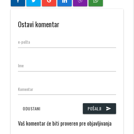
Ostavi komentar
e-pošta
Ime
Komentar
ODUSTANI
POŠALJI
send
Vaš komentar će biti proveren pre objavljivanja