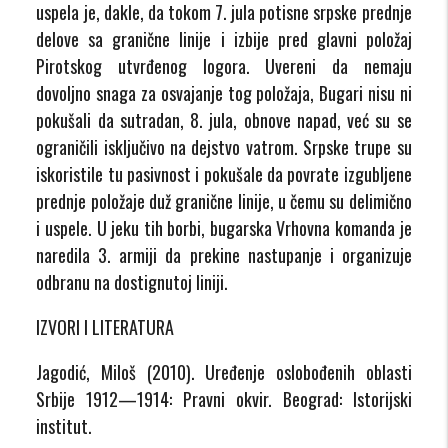
uspela je, dakle, da tokom 7. jula potisne srpske prednje
delove sa granične linije i izbije pred glavni položaj
Pirotskog utvrđenog logora. Uvereni da nemaju
dovoljno snaga za osvajanje tog položaja, Bugari nisu ni
pokušali da sutradan, 8. jula, obnove napad, već su se
ograničili isključivo na dejstvo vatrom. Srpske trupe su
iskoristile tu pasivnost i pokušale da povrate izgubljene
prednje položaje duž granične linije, u čemu su delimično
i uspele. U jeku tih borbi, bugarska Vrhovna komanda je
naredila 3. armiji da prekine nastupanje i organizuje
odbranu na dostignutoj liniji.
IZVORI I LITERATURA
Jagodić, Miloš (2010). Uređenje oslobođenih oblasti
Srbije 1912—1914: Pravni okvir. Beograd: Istorijski
institut.