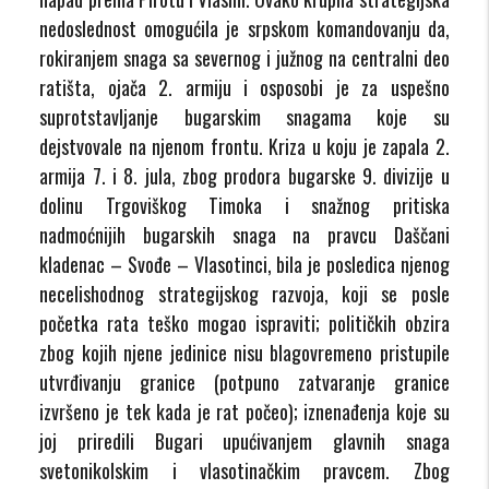
nedoslednost omogućila je srpskom komandovanju da,
rokiranjem snaga sa severnog i južnog na centralni deo
ratišta, ojača 2. armiju i osposobi je za uspešno
suprotstavljanje bugarskim snagama koje su
dejstvovale na njenom frontu. Kriza u koju je zapala 2.
armija 7. i 8. jula, zbog prodora bugarske 9. divizije u
dolinu Trgoviškog Timoka i snažnog pritiska
nadmoćnijih bugarskih snaga na pravcu Daščani
kladenac – Svođe – Vlasotinci, bila je posledica njenog
necelishodnog strategijskog razvoja, koji se posle
početka rata teško mogao ispraviti; političkih obzira
zbog kojih njene jedinice nisu blagovremeno pristupile
utvrđivanju granice (potpuno zatvaranje granice
izvršeno je tek kada je rat počeo); iznenađenja koje su
joj priredili Bugari upućivanjem glavnih snaga
svetonikolskim i vlasotinačkim pravcem. Zbog