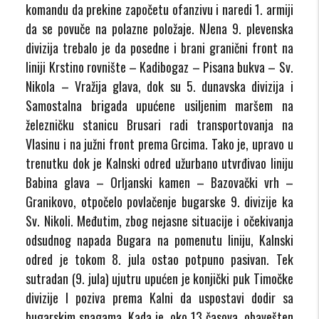
komandu da prekine započetu ofanzivu i naredi 1. armiji
da se povuče na polazne položaje. NJena 9. plevenska
divizija trebalo je da posedne i brani granični front na
liniji Krstino rovnište – Kadibogaz – Pisana bukva – Sv.
Nikola – Vražija glava, dok su 5. dunavska divizija i
Samostalna brigada upućene usiljenim maršem na
železničku stanicu Brusari radi transportovanja na
Vlasinu i na južni front prema Grcima. Tako je, upravo u
trenutku dok je Kalnski odred užurbano utvrđivao liniju
Babina glava – Orljanski kamen – Bazovački vrh –
Granikovo, otpočelo povlačenje bugarske 9. divizije ka
Sv. Nikoli. Međutim, zbog nejasne situacije i očekivanja
odsudnog napada Bugara na pomenutu liniju, Kalnski
odred je tokom 8. jula ostao potpuno pasivan. Tek
sutradan (9. jula) ujutru upućen je konjički puk Timočke
divizije I poziva prema Kalni da uspostavi dodir sa
bugarskim snagama. Kada je, oko 13 časova, obavešten