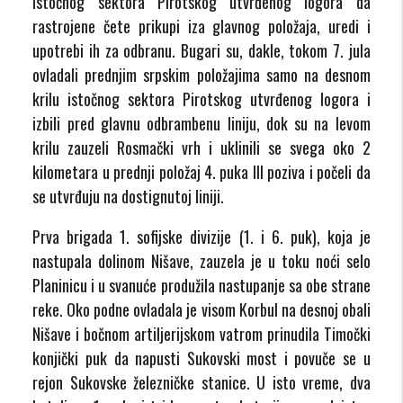
istočnog sektora Pirotskog utvrđenog logora da
rastrojene čete prikupi iza glavnog položaja, uredi i
upotrebi ih za odbranu. Bugari su, dakle, tokom 7. jula
ovladali prednjim srpskim položajima samo na desnom
krilu istočnog sektora Pirotskog utvrđenog logora i
izbili pred glavnu odbrambenu liniju, dok su na levom
krilu zauzeli Rosmački vrh i uklinili se svega oko 2
kilometara u prednji položaj 4. puka III poziva i počeli da
se utvrđuju na dostignutoj liniji.
Prva brigada 1. sofijske divizije (1. i 6. puk), koja je
nastupala dolinom Nišave, zauzela je u toku noći selo
Planinicu i u svanuće produžila nastupanje sa obe strane
reke. Oko podne ovladala je visom Korbul na desnoj obali
Nišave i bočnom artiljerijskom vatrom prinudila Timočki
konjički puk da napusti Sukovski most i povuče se u
rejon Sukovske železničke stanice. U isto vreme, dva