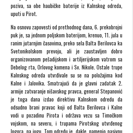
poziva, sa obe haubičke baterije iz Kalnskog odreda,
uputi u Pirot.
Na osnovu zapovesti od prethodnog dana, 6. prekobrojni
puk je, sa jednom poljskom baterijom, krenuo, 11. jula u
ranim jutarnjim časovima, preko sela Balta Berilovca ka
Svetonikolskom prevoju, ali je zaustavljen dobro
organizovanom pešadijskom i artiljerijskom vatrom sa
Debelog rta, Orlovog komena i Sv. Nikole. Ostale trupe
Kalnskog odreda utvrđivale su se na položajima kod
Kalne i Jalovika. Smatrajući da je glavni zadatak 2.
armije zatvaranje nišavskog pravca, general Stepanović
je toga dana izdao direktivu Kalnskom odredu da
odsudno brani pravac koji od Balta Berilovca i Kalne
vodi u pozadinu Pirota i održava vezu sa Timočkom
vojskom, na severu, i trupama Pirotskog utvrđenog
logora, na jugu. Tom odredu je, dakle, namenio pasivnu