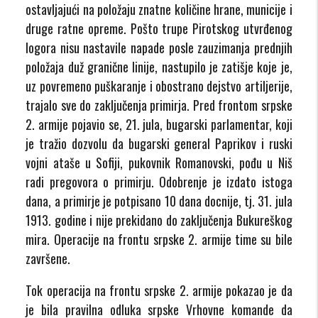
ostavljajući na položaju znatne količine hrane, municije i
druge ratne opreme. Pošto trupe Pirotskog utvrđenog
logora nisu nastavile napade posle zauzimanja prednjih
položaja duž granične linije, nastupilo je zatišje koje je,
uz povremeno puškaranje i obostrano dejstvo artiljerije,
trajalo sve do zaključenja primirja. Pred frontom srpske
2. armije pojavio se, 21. jula, bugarski parlamentar, koji
je tražio dozvolu da bugarski general Paprikov i ruski
vojni ataše u Sofiji, pukovnik Romanovski, pođu u Niš
radi pregovora o primirju. Odobrenje je izdato istoga
dana, a primirje je potpisano 10 dana docnije, tj. 31. jula
1913. godine i nije prekidano do zaključenja Bukureškog
mira. Operacije na frontu srpske 2. armije time su bile
završene.
Tok operacija na frontu srpske 2. armije pokazao je da
je bila pravilna odluka srpske Vrhovne komande da