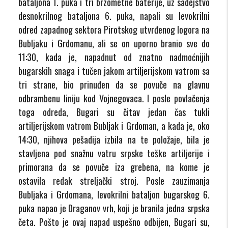
bataljona 1. puka i tri brzometne baterije, uz sadejstvo
desnokrilnog bataljona 6. puka, napali su levokrilni
odred zapadnog sektora Pirotskog utvrđenog logora na
Bubljaku i Grdomanu, ali se on uporno branio sve do
11:30, kada je, napadnut od znatno nadmoćnijih
bugarskih snaga i tučen jakom artiljerijskom vatrom sa
tri strane, bio prinuđen da se povuče na glavnu
odbrambenu liniju kod Vojnegovaca. I posle povlačenja
toga odreda, Bugari su čitav jedan čas tukli
artiljerijskom vatrom Bubljak i Grdoman, a kada je, oko
14:30, njihova pešadija izbila na te položaje, bila je
stavljena pod snažnu vatru srpske teške artiljerije i
primorana da se povuče iza grebena, na kome je
ostavila redak streljački stroj. Posle zauzimanja
Bubljaka i Grdomana, levokrilni bataljon bugarskog 6.
puka napao je Draganov vrh, koji je branila jedna srpska
četa. Pošto je ovaj napad uspešno odbijen, Bugari su,