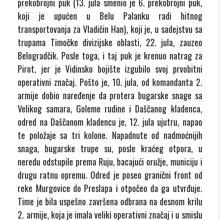
prekobrojni puk (13. jula smenio je 6. prekobrojni puk,
koji je upućen u Belu Palanku radi hitnog
transportovanja za Vladičin Han), koji je, u sadejstvu sa
trupama Timočke divizijske oblasti, 22. jula, zauzeo
Belogradčik. Posle toga, i taj puk je krenuo natrag za
Pirot, jer je Vidinsko bojište izgubilo svoj prvobitni
operativni značaj. Pošto je, 10. jula, od komandanta 2.
armije dobio naređenje da protera bugarske snage sa
Velikog samara, Goleme rudine i Daščanog kladenca,
odred na Daščanom kladencu je, 12. jula ujutru, napao
te položaje sa tri kolone. Napadnute od nadmoćnijih
snaga, bugarske trupe su, posle kraćeg otpora, u
neredu odstupile prema Ruju, bacajući oružje, municiju i
drugu ratnu opremu. Odred je poseo granični front od
reke Murgovice do Preslapa i otpočeo da ga utvrđuje.
Time je bila uspešno završena odbrana na desnom krilu
2. armije, koja je imala veliki operativni značaj i u smislu