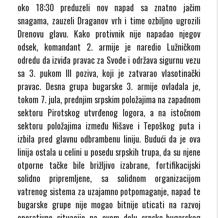
oko 18:30 preduzeli nov napad sa znatno jačim
snagama, zauzeli Draganov vrh i time ozbiljno ugrozili
Drenovu glavu. Kako protivnik nije napadao njegov
odsek, komandant 2. armije je naredio Lužničkom
odredu da izviđa pravac za Svođe i održava sigurnu vezu
sa 3. pukom III poziva, koji je zatvarao vlasotinački
pravac. Desna grupa bugarske 3. armije ovladala je,
tokom 7. jula, prednjim srpskim položajima na zapadnom
sektoru Pirotskog utvrđenog logora, a na istočnom
sektoru položajima između Nišave i Tepoškog puta i
izbila pred glavnu odbrambenu liniju. Budući da je ova
linija ostala u celini u posedu srpskih trupa, da su njene
otporne tačke bile brižljivo izabrane, fortifikacijski
solidno pripremljene, sa solidnom organizacijom
vatrenog sistema za uzajamno potpomaganje, napad te
bugarske grupe nije mogao bitnije uticati na razvoj
operativne situacije na ovom delu srpsko-bugarskog