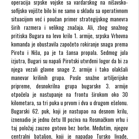
operacija srpske vojske sa vardarskog na nišavsko-
sofijsko vojište bilo bi ne samo u skladu sa operativnom
situacijom već i poučan primer strategijskog manevra
širih razmera i velikog značaja. Ali, zbog snažnog
pritiska Bugara na levo krilo 1. armije, srpska Vrhovna
komanda je obustavila započeto rokiranje snaga prema
Pirotu i Nišu, pa je ta šansa propala. Sedmog jula
izjutra, Bugari su napali Pirotski utvrđeni logor da bi za
njega vezali glavne snage 2. armije i tako olakšali
manevar krilinih grupa. Posle snažne artiljerijske
pripreme, desnokrilna grupa bugarske 3. armije
otpočela je nastupanje na frontu širokom oko 30
kilometara, sa tri puka u prvom i dva u drugom ešelonu.
Bugarski 62. puk, koji je nastupao na desnom krilu,
iznenadio je jednu četu III poziva na Rosmačkom vrhu i
taj položaj zauzeo gotovo bez borbe. Međutim, njegov
centralni bataljon, koji je napadao Tursko livađe,