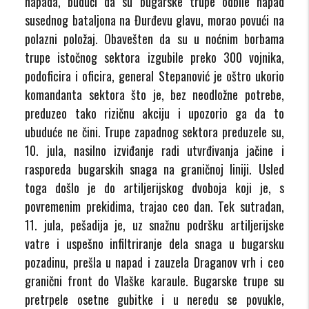
napada, budući da su bugarske trupe odbile napad
susednog bataljona na Đurđevu glavu, morao povući na
polazni položaj. Obavešten da su u noćnim borbama
trupe istočnog sektora izgubile preko 300 vojnika,
podoficira i oficira, general Stepanović je oštro ukorio
komandanta sektora što je, bez neodložne potrebe,
preduzeo tako rizičnu akciju i upozorio ga da to
ubuduće ne čini. Trupe zapadnog sektora preduzele su,
10. jula, nasilno izviđanje radi utvrđivanja jačine i
rasporeda bugarskih snaga na graničnoj liniji. Usled
toga došlo je do artiljerijskog dvoboja koji je, s
povremenim prekidima, trajao ceo dan. Tek sutradan,
11. jula, pešadija je, uz snažnu podršku artiljerijske
vatre i uspešno infiltriranje dela snaga u bugarsku
pozadinu, prešla u napad i zauzela Draganov vrh i ceo
granični front do Vlaške karaule. Bugarske trupe su
pretrpele osetne gubitke i u neredu se povukle,