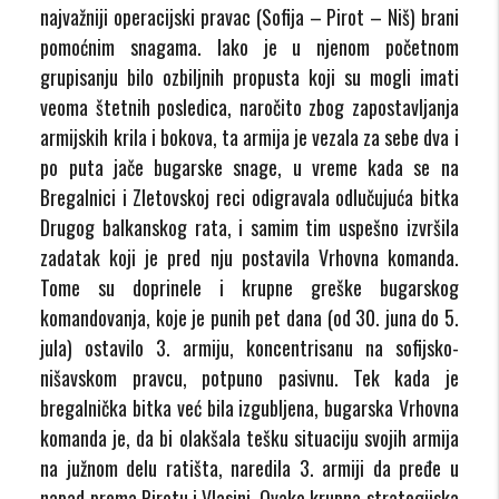
najvažniji operacijski pravac (Sofija – Pirot – Niš) brani
pomoćnim snagama. Iako je u njenom početnom
grupisanju bilo ozbiljnih propusta koji su mogli imati
veoma štetnih posledica, naročito zbog zapostavljanja
armijskih krila i bokova, ta armija je vezala za sebe dva i
po puta jače bugarske snage, u vreme kada se na
Bregalnici i Zletovskoj reci odigravala odlučujuća bitka
Drugog balkanskog rata, i samim tim uspešno izvršila
zadatak koji je pred nju postavila Vrhovna komanda.
Tome su doprinele i krupne greške bugarskog
komandovanja, koje je punih pet dana (od 30. juna do 5.
jula) ostavilo 3. armiju, koncentrisanu na sofijsko-
nišavskom pravcu, potpuno pasivnu. Tek kada je
bregalnička bitka već bila izgubljena, bugarska Vrhovna
komanda je, da bi olakšala tešku situaciju svojih armija
na južnom delu ratišta, naredila 3. armiji da pređe u
napad prema Pirotu i Vlasini. Ovako krupna strategijska