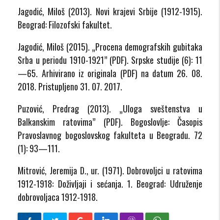
Jagodić, Miloš (2013). Novi krajevi Srbije (1912-1915).
Beograd: Filozofski fakultet.
Jagodić, Miloš (2015). „Procena demografskih gubitaka
Srba u periodu 1910-1921” (PDF). Srpske studije (6): 11
—65. Arhivirano iz originala (PDF) na datum 26. 08.
2018. Pristupljeno 31. 07. 2017.
Puzović, Predrag (2013). „Uloga sveštenstva u
Balkanskim ratovima” (PDF). Bogoslovlje: Časopis
Pravoslavnog bogoslovskog fakulteta u Beogradu. 72
(1): 93—111.
Mitrović, Jeremija D., ur. (1971). Dobrovoljci u ratovima
1912-1918: Doživljaji i sećanja. 1. Beograd: Udruženje
dobrovoljaca 1912-1918.