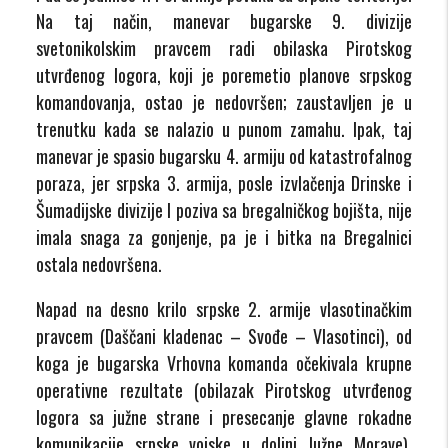
Na taj način, manevar bugarske 9. divizije
svetonikolskim pravcem radi obilaska Pirotskog
utvrđenog logora, koji je poremetio planove srpskog
komandovanja, ostao je nedovršen; zaustavljen je u
trenutku kada se nalazio u punom zamahu. Ipak, taj
manevar je spasio bugarsku 4. armiju od katastrofalnog
poraza, jer srpska 3. armija, posle izvlačenja Drinske i
Šumadijske divizije I poziva sa bregalničkog bojišta, nije
imala snaga za gonjenje, pa je i bitka na Bregalnici
ostala nedovršena.
Napad na desno krilo srpske 2. armije vlasotinačkim
pravcem (Daščani kladenac – Svođe – Vlasotinci), od
koga je bugarska Vrhovna komanda očekivala krupne
operativne rezultate (obilazak Pirotskog utvrđenog
logora sa južne strane i presecanje glavne rokadne
komunikacije srpske vojske u dolini Južne Morave),