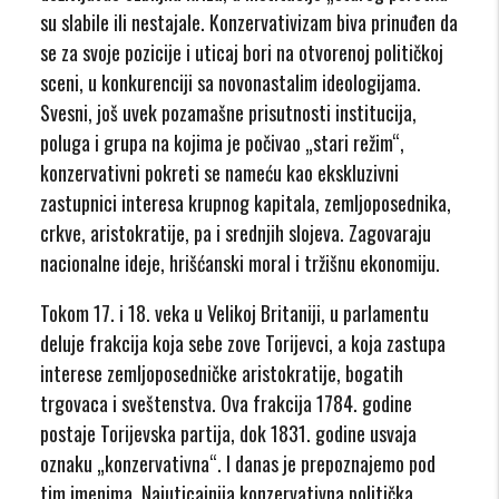
su slabile ili nestajale. Konzervativizam biva prinuđen da
se za svoje pozicije i uticaj bori na otvorenoj političkoj
sceni, u konkurenciji sa novonastalim ideologijama.
Svesni, još uvek pozamašne prisutnosti institucija,
poluga i grupa na kojima je počivao „stari režim“,
konzervativni pokreti se nameću kao ekskluzivni
zastupnici interesa krupnog kapitala, zemljoposednika,
crkve, aristokratije, pa i srednjih slojeva. Zagovaraju
nacionalne ideje, hrišćanski moral i tržišnu ekonomiju.
Tokom 17. i 18. veka u Velikoj Britaniji, u parlamentu
deluje frakcija koja sebe zove Torijevci, a koja zastupa
interese zemljoposedničke aristokratije, bogatih
trgovaca i sveštenstva. Ova frakcija 1784. godine
postaje Torijevska partija, dok 1831. godine usvaja
oznaku „konzervativna“. I danas je prepoznajemo pod
tim imenima. Najuticajnija konzervativna politička