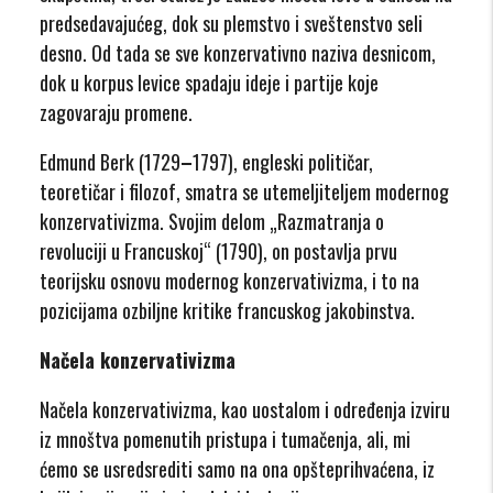
predsedavajućeg, dok su plemstvo i sveštenstvo seli
desno. Od tada se sve konzervativno naziva desnicom,
dok u korpus levice spadaju ideje i partije koje
zagovaraju promene.
Edmund Berk (1729
–
1797), engleski političar,
teoretičar i filozof, smatra se utemeljiteljem modernog
konzervativizma. Svojim delom „Razmatranja o
revoluciji u Francuskoj“ (1790), on postavlja prvu
teorijsku osnovu modernog konzervativizma, i to na
pozicijama ozbiljne kritike francuskog jakobinstva.
Načela konzervativizma
Načela konzervativizma, kao uostalom i određenja izviru
iz mnoštva pomenutih pristupa i tumačenja, ali, mi
ćemo se usredsrediti samo na ona opšteprihvaćena, iz