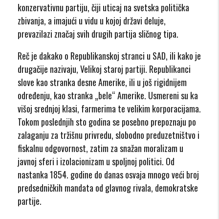
konzervativnu partiju, čiji uticaj na svetska politička
zbivanja, a imajući u vidu u kojoj državi deluje,
prevazilazi značaj svih drugih partija sličnog tipa.
Reč je dakako o Republikanskoj stranci u SAD, ili kako je
drugačije nazivaju, Velikoj staroj partiji. Republikanci
slove kao stranka desne Amerike, ili u još rigidnijem
određenju, kao stranka „bele“ Amerike. Usmereni su ka
višoj srednjoj klasi, farmerima te velikim korporacijama.
Tokom poslednjih sto godina se posebno prepoznaju po
zalaganju za tržišnu privredu, slobodno preduzetništvo i
fiskalnu odgovornost, zatim za snažan moralizam u
javnoj sferi i izolacionizam u spoljnoj politici. Od
nastanka 1854. godine do danas osvaja mnogo veći broj
predsedničkih mandata od glavnog rivala, demokratske
partije.