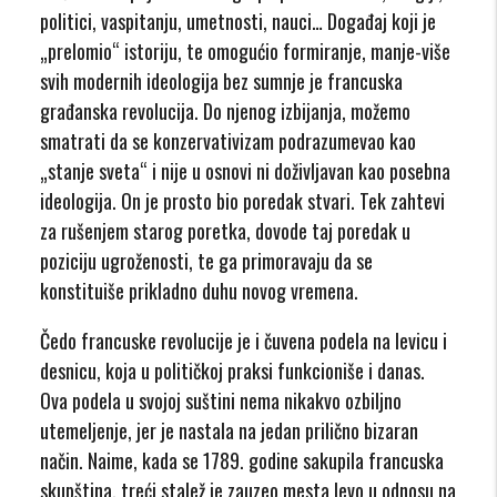
politici, vaspitanju, umetnosti, nauci… Događaj koji je
„prelomio“ istoriju, te omogućio formiranje, manje-više
svih modernih ideologija bez sumnje je francuska
građanska revolucija. Do njenog izbijanja, možemo
smatrati da se konzervativizam podrazumevao kao
„stanje sveta“ i nije u osnovi ni doživljavan kao posebna
ideologija. On je prosto bio poredak stvari. Tek zahtevi
za rušenjem starog poretka, dovode taj poredak u
poziciju ugroženosti, te ga primoravaju da se
konstituiše prikladno duhu novog vremena.
Čedo francuske revolucije je i čuvena podela na levicu i
desnicu, koja u političkoj praksi funkcioniše i danas.
Ova podela u svojoj suštini nema nikakvo ozbiljno
utemeljenje, jer je nastala na jedan prilično bizaran
način. Naime, kada se 1789. godine sakupila francuska
skupština, treći stalež je zauzeo mesta levo u odnosu na