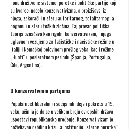
i one društvene sisteme, poretke i političke partije koji
su kvareći načelo konzervativizma, a proizišavši iz
njega, zakoračili u sferu autoritarnog, totalitarnog, a
bogami i u sferu teških zločina. Taj pravac politička
teorija označava kao rigidni konzervativizam, i njega
uglavnom vezujemo za fašističke i nacističke režime u
Italiji i Nemačkoj polovinom prošlog veka, kao i režime
„Hunti“ u posleratnom periodu (Španija, Portugalija,
Čile, Argentina).
O konzervativnim partijama
Popularnost liberalnih i socijalnih ideja i pokreta u 19.
veku, učinila je da se u velikom broju evropskih država
uspostavi republikansko uređenje. Konzervativizam je
doživljavao ozbiljnu krizu, a institucije „starog poretka“