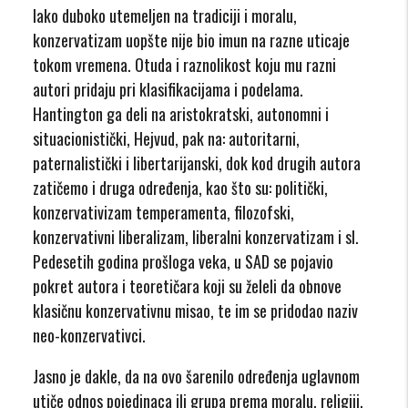
Iako duboko utemeljen na tradiciji i moralu,
konzervatizam uopšte nije bio imun na razne uticaje
tokom vremena. Otuda i raznolikost koju mu razni
autori pridaju pri klasifikacijama i podelama.
Hantington ga deli na aristokratski, autonomni i
situacionistički, Hejvud, pak na: autoritarni,
paternalistički i libertarijanski, dok kod drugih autora
zatičemo i druga određenja, kao što su: politički,
konzervativizam temperamenta, filozofski,
konzervativni liberalizam, liberalni konzervatizam i sl.
Pedesetih godina prošloga veka, u SAD se pojavio
pokret autora i teoretičara koji su želeli da obnove
klasičnu konzervativnu misao, te im se pridodao naziv
neo-konzervativci.
Jasno je dakle, da na ovo šarenilo određenja uglavnom
utiče odnos pojedinaca ili grupa prema moralu, religiji,