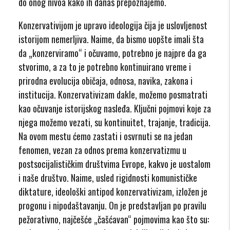
do onog nivoa kako ih danas prepoznajemo.
Konzervativijom je upravo ideologija čija je uslovljenost
istorijom nemerljiva. Naime, da bismo uopšte imali šta
da „konzerviramo“ i očuvamo, potrebno je najpre da ga
stvorimo, a za to je potrebno kontinuirano vreme i
prirodna evolucija običaja, odnosa, navika, zakona i
institucija. Konzervativizam dakle, možemo posmatrati
kao očuvanje istorijskog nasleđa. Ključni pojmovi koje za
njega možemo vezati, su kontinuitet, trajanje, tradicija.
Na ovom mestu ćemo zastati i osvrnuti se na jedan
fenomen, vezan za odnos prema konzervatizmu u
postsocijalističkim društvima Evrope, kakvo je uostalom
i naše društvo. Naime, usled rigidnosti komunističke
diktature, ideološki antipod konzervativizam, izložen je
progonu i nipodaštavanju. On je predstavljan po pravilu
pežorativno, najčešće „čašćavan“ pojmovima kao što su: