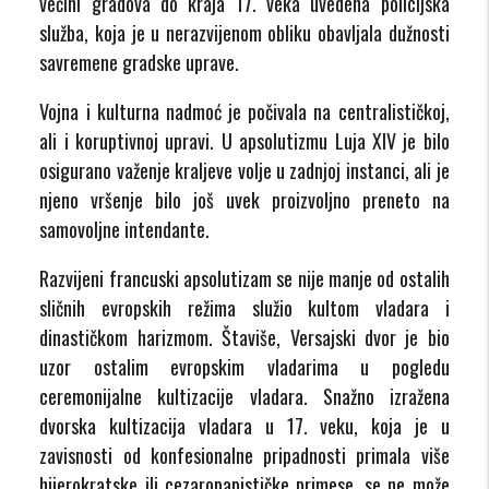
većini gradova do kraja 17. veka uvedena policijska
služba, koja je u nerazvijenom obliku obavljala dužnosti
savremene gradske uprave.
Vojna i kulturna nadmoć je počivala na centralističkoj,
ali i koruptivnoj upravi. U apsolutizmu Luja XIV je bilo
osigurano važenje kraljeve volje u zadnjoj instanci, ali je
njeno vršenje bilo još uvek proizvoljno preneto na
samovoljne intendante.
Razvijeni francuski apsolutizam se nije manje od ostalih
sličnih evropskih režima služio kultom vladara i
dinastičkom harizmom. Štaviše, Versajski dvor je bio
uzor ostalim evropskim vladarima u pogledu
ceremonijalne kultizacije vladara. Snažno izražena
dvorska kultizacija vladara u 17. veku, koja je u
zavisnosti od konfesionalne pripadnosti primala više
hijerokratske ili cezaropapističke primese, se ne može