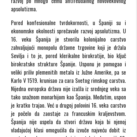
razvoj po mnogo čemu antifeudalnog novovekovnog
apsolutizma.
Pored konfesionalne tvrdokornosti, u Španiji su i
ekonomske okolnosti sprečavale razvoj apsolutizma. U
16. veku Španija je stvorila kolonijalno carstvo
zahvaljujući monopolu državne trgovine koji je držala
Sevilja i to je, pored klerikalne birokratije, bio ključ
birokratske strukture Španije. Usponu je pomogao i
veliki priliv plemenitih metala iz Južne Amerike, pa se
Karlo V 1519. krunisao za cara Svetog rimskog carstva.
Nijedna evropska država nije izašla iz srednjeg veka sa
tako snažnom monarhijom kao Španija. Međutim, uspon
je kratko trajao. Već u drugoj polovini 16. veka carstvo
je počelo da zaostaje za francuskim kraljevstvom.
Španija nije uspela da stvori državu koja bi njenoj
vladajućoj klasi omogućila da izvuče najveću dobit iz