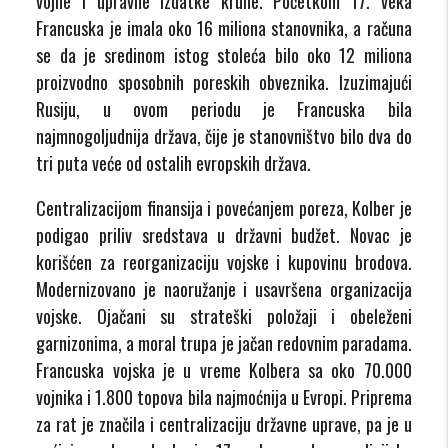
vojne i upravne izdatke krune. Početkom 17. veka
Francuska je imala oko 16 miliona stanovnika, a računa
se da je sredinom istog stoleća bilo oko 12 miliona
proizvodno sposobnih poreskih obveznika. Izuzimajući
Rusiju, u ovom periodu je Francuska bila
najmnogoljudnija država, čije je stanovništvo bilo dva do
tri puta veće od ostalih evropskih država.
Centralizacijom finansija i povećanjem poreza, Kolber je
podigao priliv sredstava u državni budžet. Novac je
korišćen za reorganizaciju vojske i kupovinu brodova.
Modernizovano je naoružanje i usavršena organizacija
vojske. Ojačani su strateški položaji i obeleženi
garnizonima, a moral trupa je jačan redovnim paradama.
Francuska vojska je u vreme Kolbera sa oko 70.000
vojnika i 1.800 topova bila najmoćnija u Evropi. Priprema
za rat je značila i centralizaciju državne uprave, pa je u