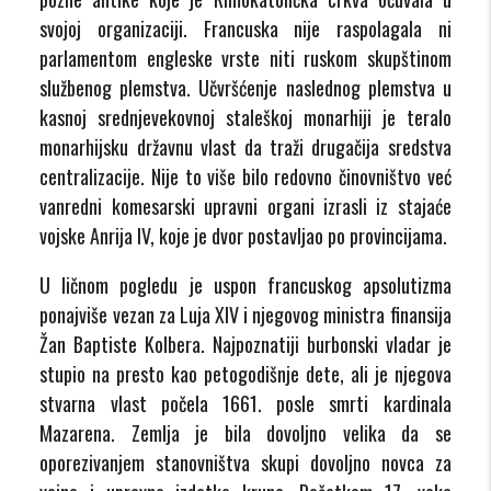
svojoj organizaciji. Francuska nije raspolagala ni
parlamentom engleske vrste niti ruskom skupštinom
službenog plemstva. Učvršćenje naslednog plemstva u
kasnoj srednjevekovnoj staleškoj monarhiji je teralo
monarhijsku državnu vlast da traži drugačija sredstva
centralizacije. Nije to više bilo redovno činovništvo već
vanredni komesarski upravni organi izrasli iz stajaće
vojske Anrija IV, koje je dvor postavljao po provincijama.
U ličnom pogledu je uspon francuskog apsolutizma
ponajviše vezan za Luja XIV i njegovog ministra finansija
Žan Baptiste Kolbera. Najpoznatiji burbonski vladar je
stupio na presto kao petogodišnje dete, ali je njegova
stvarna vlast počela 1661. posle smrti kardinala
Mazarena. Zemlja je bila dovoljno velika da se
oporezivanjem stanovništva skupi dovoljno novca za