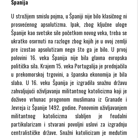
Španija
U strožijem smislu pojma, u Španiji nije bilo klasičnog ni
prosvećenog apsolutizma. Ipak, zbog ključne uloge
Španije kao svetske sile početkom novog veka, treba se
ukratko osvrnuti na razloge zbog kojih je u ovoj zemlji
pre izostao apsolutizam nego što ga je bilo. U prvoj
polovini 16. veka Španija nije bila glavna evropska
politička sila. Krajem 15. veka Portugalija je prednjačila
u prekomorskoj trgovini, a španska ekonomija je bila
slaba. U 16. veku Španija je izgradila snažnu državu
zahvaljujući oživljavanju militantnog katolicizma koji je
doživeo vrhunac progonom muslimana iz Granade i
Jevreja iz Španije 1492. godine. Ponovnim oživljavanjem
militantnog katolicizma slabljen je feudalni
partikularizam i stvarani povoljni uslovi za izgradnju
centralističke države. Snažni katolicizam je međutim