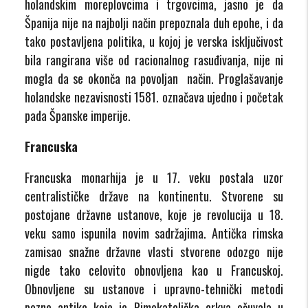
holandskim moreplovcima i trgovcima, jasno je da
Španija nije na najbolji način prepoznala duh epohe, i da
tako postavljena politika, u kojoj je verska isključivost
bila rangirana više od racionalnog rasuđivanja, nije ni
mogla da se okonča na povoljan način. Proglašavanje
holandske nezavisnosti 1581. označava ujedno i početak
pada Španske imperije.
Francuska
Francuska monarhija je u 17. veku postala uzor
centralističke države na kontinentu. Stvorene su
postojane državne ustanove, koje je revolucija u 18.
veku samo ispunila novim sadržajima. Antička rimska
zamisao snažne državne vlasti stvorene odozgo nije
nigde tako celovito obnovljena kao u Francuskoj.
Obnovljene su ustanove i upravno-tehnički metodi
pozne antike koje je Rimokatolička crkva očuvala u