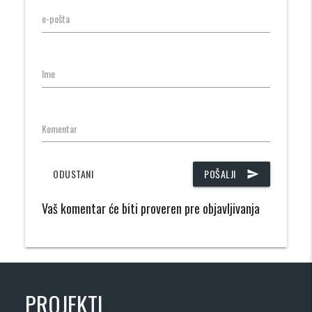
e-pošta
Ime
Komentar
ODUSTANI
POŠALJI
send
Vaš komentar će biti proveren pre objavljivanja
PROJEKTI