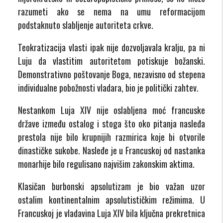
razumeti ako se nema na umu reformacijom
podstaknuto slabljenje autoriteta crkve.
Teokratizacija vlasti ipak nije dozvoljavala kralju, pa ni
Luju da vlastitim autoritetom potiskuje božanski.
Demonstrativno poštovanje Boga, nezavisno od stepena
individualne pobožnosti vladara, bio je politički zahtev.
Nestankom Luja XIV nije oslabljena moć francuske
države između ostalog i stoga što oko pitanja nasleđa
prestola nije bilo krupnijih razmirica koje bi otvorile
dinastičke sukobe. Nasleđe je u Francuskoj od nastanka
monarhije bilo regulisano najvišim zakonskim aktima.
Klasičan burbonski apsolutizam je bio važan uzor
ostalim kontinentalnim apsolutističkim režimima. U
Francuskoj je vladavina Luja XIV bila ključna prekretnica