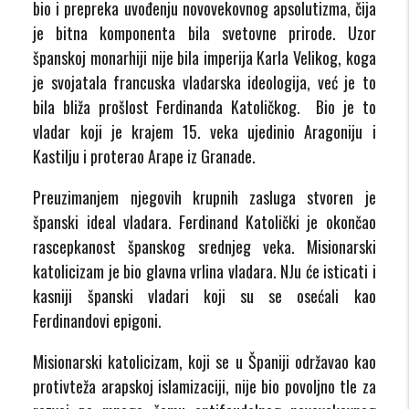
bio i prepreka uvođenju novovekovnog apsolutizma, čija
je bitna komponenta bila svetovne prirode. Uzor
španskoj monarhiji nije bila imperija Karla Velikog, koga
je svojatala francuska vladarska ideologija, već je to
bila bliža prošlost Ferdinanda Katoličkog. Bio je to
vladar koji je krajem 15. veka ujedinio Aragoniju i
Kastilju i proterao Arape iz Granade.
Preuzimanjem njegovih krupnih zasluga stvoren je
španski ideal vladara. Ferdinand Katolički je okončao
rascepkanost španskog srednjeg veka. Misionarski
katolicizam je bio glavna vrlina vladara. NJu će isticati i
kasniji španski vladari koji su se osećali kao
Ferdinandovi epigoni.
Misionarski katolicizam, koji se u Španiji održavao kao
protivteža arapskoj islamizaciji, nije bio povoljno tle za