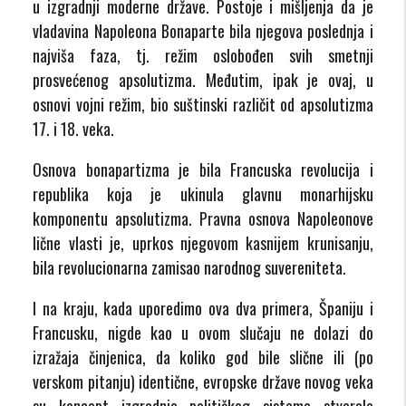
u izgradnji moderne države. Postoje i mišljenja da je
vladavina Napoleona Bonaparte bila njegova poslednja i
najviša faza, tj. režim oslobođen svih smetnji
prosvećenog apsolutizma. Međutim, ipak je ovaj, u
osnovi vojni režim, bio suštinski različit od apsolutizma
17. i 18. veka.
Osnova bonapartizma je bila Francuska revolucija i
republika koja je ukinula glavnu monarhijsku
komponentu apsolutizma. Pravna osnova Napoleonove
lične vlasti je, uprkos njegovom kasnijem krunisanju,
bila revolucionarna zamisao narodnog suvereniteta.
I na kraju, kada uporedimo ova dva primera, Španiju i
Francusku, nigde kao u ovom slučaju ne dolazi do
izražaja činjenica, da koliko god bile slične ili (po
verskom pitanju) identične, evropske države novog veka
su koncept izgradnje političkog sistema stvarale