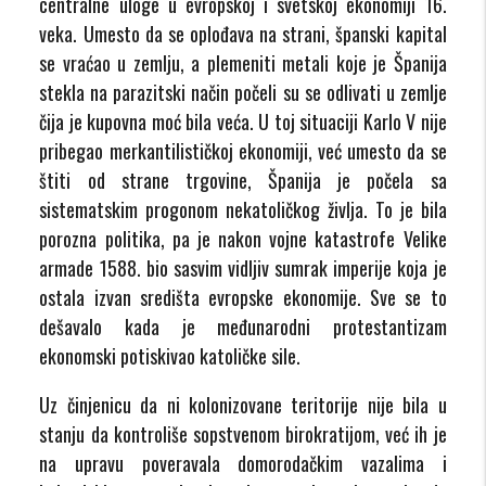
centralne uloge u evropskoj i svetskoj ekonomiji 16.
veka. Umesto da se oplođava na strani, španski kapital
se vraćao u zemlju, a plemeniti metali koje je Španija
stekla na parazitski način počeli su se odlivati u zemlje
čija je kupovna moć bila veća. U toj situaciji Karlo V nije
pribegao merkantilističkoj ekonomiji, već umesto da se
štiti od strane trgovine, Španija je počela sa
sistematskim progonom nekatoličkog življa. To je bila
porozna politika, pa je nakon vojne katastrofe Velike
armade 1588. bio sasvim vidljiv sumrak imperije koja je
ostala izvan središta evropske ekonomije. Sve se to
dešavalo kada je međunarodni protestantizam
ekonomski potiskivao katoličke sile.
Uz činjenicu da ni kolonizovane teritorije nije bila u
stanju da kontroliše sopstvenom birokratijom, već ih je
na upravu poveravala domorodačkim vazalima i