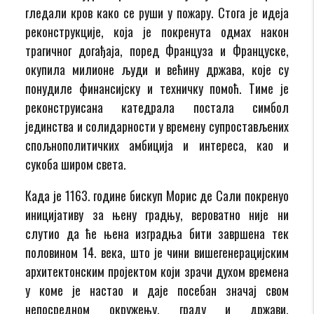
гледали кров како се руши у пожару. Стога је идеја
реконструкције, која је покренута одмах након
трагичног догађаја, поред Француза и Француске,
окупила милионе људи и већину држава, које су
понудиле финансијску и техничку помоћ. Тиме је
реконструисана катедрала постала симбол
јединства и солидарности у времену супростављених
спољнополитичких амбиција и интереса, као и
сукоба широм света.
Када је 1163. године бискуп Морис де Сали покренуо
иницијативу за њену градњу, вероватно није ни
слутио да ће њена изградња бити завршена тек
половином 14. века, што је чини вишегенерацијским
архитектонским пројектом који зрачи духом времена
у коме је настао и даје посебан значај свом
непосредном окружењу, граду и држави.