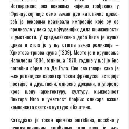
Истовремено ова вековима највиша грађевина у
Француској није само важан део католичке цркве,
већ је вековима изазивала импресије које су се
преливале у нека од најчувенијих дела књижевности
и уметности. У средњовековно доба била је жупна
црква и стога је у њу стигла важна реликвија –
Христова трнова круна (1239). Место је и крунисања
Наполеона 1804. године, а 1970. године у њој је био
погребни обред за Де Гола. Све ово говори како је
њен религијски карактер током француске историје
постајао и друштвени, односно државни, а упоредо
кроз њену архитектуру, културу, књижевност
Виктора Игоа и уметност бројних сликара важна
компонента светске културе и баштине.
Катедрала је током времена оштећена, посебно у
револуционарним догађајима, али ипак је њен