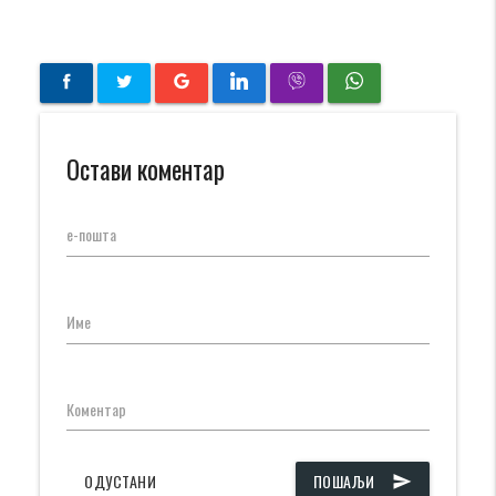
Остави коментар
е-пошта
Име
Коментар
ОДУСТАНИ
ПОШАЉИ
send