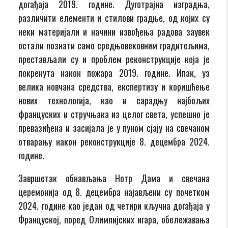
догађаја 2019. године. Дуготрајна изградња,
различити елементи и стилови градње, од којих су
неки материјали и начини извођења радова заувек
остали познати само средњовековним градитељима,
престављали су и проблем реконструкције која је
покренута након пожара 2019. године. Ипак, уз
велика новчана средства, експертизу и коришћење
нових технологија, као и сарадњу најбољих
француских и стручњака из целог света, успешно је
превазиђена и засијала је у пуном сјају на свечаном
отварању након реконструкције 8. децембра 2024.
године.
Завршетак обнављања Нотр Дама и свечана
церемонија од 8. децембра најављени су почетком
2024. године као један од четири кључна догађаја у
Француској, поред Олимпијских игара, обележавања