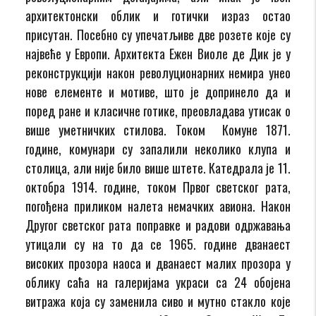
архитектонски облик и готички израз остао
присутан. Посебно су упечатљиве две розете које су
највеће у Европи. Архитекта Ежен Виоле де Дик је у
реконструкцији након револуционарних немира унео
нове елементе и мотиве, што је допринело да и
поред ране и класичне готике, преовладава утисак о
више уметничких стилова. Током Комуне 1871.
године, комунари су запалили неколико клупа и
столица, али није било више штете. Катедрала је 11.
октобра 1914. године, током Првог светског рата,
погођена приликом налета немачких авиона. Након
Другог светског рата поправке и радови одржавања
утицали су на то да се 1965. године дванаест
високих прозора наоса и дванаест малих прозора у
облику саћа на галеријама украси са 24 обојена
витража која су заменила сиво и мутно стакло које