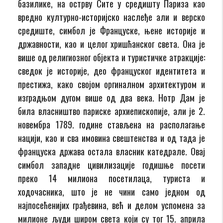
базилике, на острву Сите у средишту Париза као
вредно културно-историјско наслеђе али и верско
средиште, симбол је Француске, њене историје и
државности, као и целог хришћанског света. Она је
више од религиозног објекта и туристичке атракције:
сведок је историје, део француског идентитета и
престижа, како својом оргиналном архитектуром и
изградњом дугом више од два века. Нотр Дам је
била власништво париске архиепископије, али је 2.
новембра 1789. године стављена на располагање
нацији, као и сва имовина свештенства и од тада је
француска држава остала власник катедрале. Овај
симбол западне цивилизације годишње посети
преко 14 милиона посетилаца, туриста и
ходочасника, што је не чини само једном од
најпосећенијих грађевина, већ и делом успомена за
милионе људи широм света који су тог 15. априла