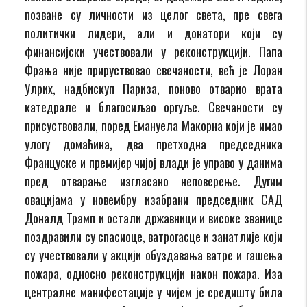
позване су личности из целог света, пре свега
политички лидери, али и донатори који су
финансијски учествовали у реконструкцији. Папа
Фрања није прируствовао свечаности, већ је Лоран
Улрих, надбискуп Париза, поново отварио врата
катедрале и благосиљао оргуље. Свечаности су
присуствовали, поред Емануела Макорна који је имао
улогу домаћина, два претходна председника
Француске и премијер чијој влади је управо у данима
пред отварање изгласано неповерење. Дугим
овацијама у новембру изабрани председник САД
Доналд Трамп и остали државници и високе званице
поздравили су спасиоце, ватрогасце и занатлије који
су учествовали у акцији обуздавања ватре и гашења
пожара, односно реконструкцији након пожара. Иза
централне манифестације у чијем је средишту била