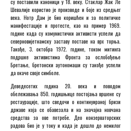
су поставили каноници у 18. веку. Стаклар Жак Ле
Шевалије користио је производе и боје из средњег
века. Нотр Дам је био коришћен и за политичке
манифестације и протесте, као на пример 1969.
године када су комунистички активисти успели да
северновијетнамску заставу поставе на врх торња.
Такође, 3. октобра 1972. године, током митинга
подршке активистима Фронта за ослобођење
Бретање, бретонски аутономаши су такође успели
да окаче своје симболе.
Деведесетих година 20. века и поводом
обележавања 850. годишњице постојања вршене су
рестаурације, што сведочи о континуираној бризи
државе која се обавезала и на значајна новчана
средства за ове потребе. Део конзерваторских
радова био је у току и када је дошло до немилог