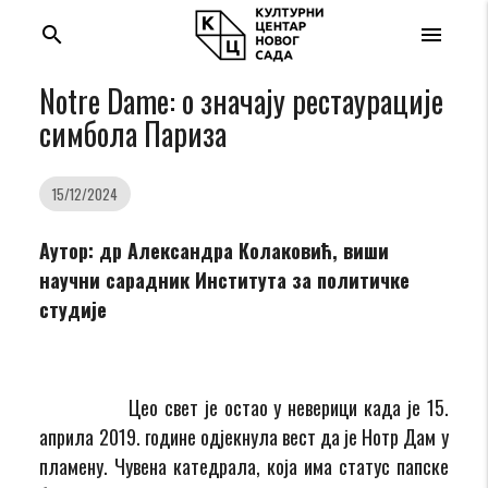
search
menu
Notre Dame: о значају рестаурације
симбола Париза
15/12/2024
Аутор: др Александра Колаковић, виши
научни сарадник Институтa за политичке
студије
Цео свет је остао у неверици када је 15.
априла 2019. године одјекнула вест да је Нотр Дам у
пламену. Чувена катедрала, која има статус папске