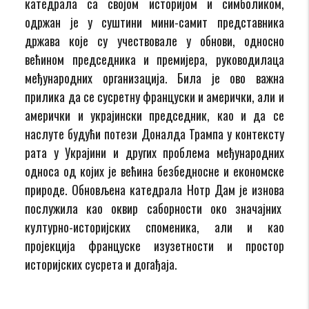
катедрала са својом историјом и симболиком,
одржан је у суштини мини-самит представника
држава које су учествовале у обнови, односно
већином председника и премијера, руководилаца
међународних организација. Била је ово важна
прилика да се сусретну француски и амерички, али и
амерички и украјински председник, као и да се
наслуте будући потези Доналда Трампа у контексту
рата у Украјини и других проблема међународних
односа од којих је већина безбедносне и економске
природе. Обновљена катедрала Нотр Дам је изнова
послужила као оквир саборности око значајних
културно-историјских споменика, али и као
пројекција француске изузетности и простор
историјских сусрета и догађаја.