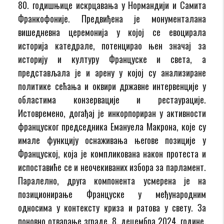
80. годишњице искрцавања у Нормандији и Самита
Франкофоније. Предвиђена је монументалана
вишедневна церемонија у којој се евоцирала
историја катедрале, потенцирао њен значај за
историју и културу Француске и света, а
представљала је и арену у којој су анализиране
политике сећања и оквири државне интервенције у
областима конзервације и рестаурације.
Истовремено, догађај је инкорпориран у активности
француског председника Емануела Макрона, које су
имале функцију оснаживања његове позиције у
Француској, која је компликована након протеста и
испоставиће се и неочекиваних избора за парламент.
Паралелно, друга компонента усмерена је на
позиционирање Француске у међународним
односима у контексту криза и ратова у свету. За
поновно отварање зграде, 8. децембра 2024. године,