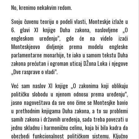
No, krenimo nekakvim redom.
Svoju čuvenu teoriju o podeli vlasti, Monteskje izlaže u
6. glavi XI knjige Duha zakona, naslovljene „O
engleskom uređenju”, gde će na videlo izaći
Monteskjeovo divljenje prema modelu engleske
parlamentarne monarhije, te iako u samom tekstu Duha
zakona prećutan i ogroman uticaj DŽona Loka i njegove
„Dve rasprave o vladi”.
Već sam naslov XI knjige „O zakonima koji oblikuju
političku slobodu u njenom odnosu prema uređenju”,
jasno nagoveštava da sve ono čime se Montesjke bavio
u prethodnim knjigama Duha zakona, a to su problemi
samih zakona i državnih uređenja, sada treba povezati u
jednu skladnu i harmoničnu celinu, koja bi bila kadra da
obezbedi funkcionalnost političkom sistemu. Ključno