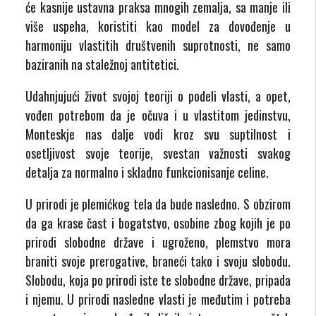
će kasnije ustavna praksa mnogih zemalja, sa manje ili
više uspeha, koristiti kao model za dovođenje u
harmoniju vlastitih društvenih suprotnosti, ne samo
baziranih na staležnoj antitetici.
Udahnjujući život svojoj teoriji o podeli vlasti, a opet,
vođen potrebom da je očuva i u vlastitom jedinstvu,
Monteskje nas dalje vodi kroz svu suptilnost i
osetljivost svoje teorije, svestan važnosti svakog
detalja za normalno i skladno funkcionisanje celine.
U prirodi je plemićkog tela da bude nasledno. S obzirom
da ga krase čast i bogatstvo, osobine zbog kojih je po
prirodi slobodne države i ugroženo, plemstvo mora
braniti svoje prerogative, braneći tako i svoju slobodu.
Slobodu, koja po prirodi iste te slobodne države, pripada
i njemu. U prirodi nasledne vlasti je međutim i potreba