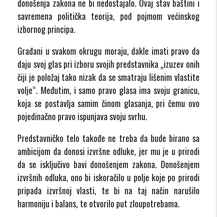
donošenja zakona ne bi nedostajalo. Ovaj stav baštini i
savremena politička teorija, pod pojmom većinskog
izbornog principa.
Građani u svakom okrugu moraju, dakle imati pravo da
daju svoj glas pri izboru svojih predstavnika „izuzev onih
čiji je položaj tako nizak da se smatraju lišenim vlastite
volje“.
Međutim, i samo pravo glasa ima svoju granicu,
koja se postavlja samim činom glasanja, pri čemu ovo
pojedinačno pravo ispunjava svoju svrhu.
Predstavničko telo takođe ne treba da bude birano sa
ambicijom da donosi izvršne odluke, jer mu je u prirodi
da se isključivo bavi donošenjem zakona. Donošenjem
izvršnih odluka, ono bi iskoračilo u polje koje po prirodi
pripada izvršnoj vlasti, te bi na taj način narušilo
harmoniju i balans, te otvorilo put zloupotrebama.