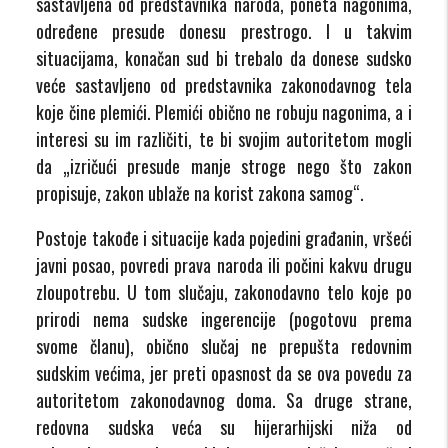
sastavljena od predstavnika naroda, poneta nagonima,
određene presude donesu prestrogo. I u takvim
situacijama, konačan sud bi trebalo da donese sudsko
veće sastavljeno od predstavnika zakonodavnog tela
koje čine plemići. Plemići obično ne robuju nagonima, a i
interesi su im različiti, te bi svojim autoritetom mogli
da „izričući presude manje stroge nego što zakon
propisuje, zakon ublaže na korist zakona samog“.
Postoje takođe i situacije kada pojedini građanin, vršeći
javni posao, povredi prava naroda ili počini kakvu drugu
zloupotrebu. U tom slučaju, zakonodavno telo koje po
prirodi nema sudske ingerencije (pogotovu prema
svome članu), obično slučaj ne prepušta redovnim
sudskim većima, jer preti opasnost da se ova povedu za
autoritetom zakonodavnog doma. Sa druge strane,
redovna sudska veća su hijerarhijski niža od