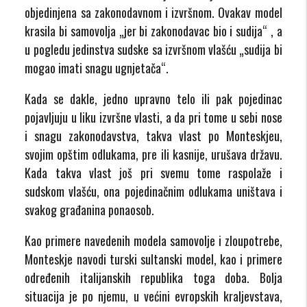
objedinjena sa zakonodavnom i izvršnom. Ovakav model
krasila bi samovolja „jer bi zakonodavac bio i sudija“
, a
u pogledu jedinstva sudske sa izvršnom vlašću „sudija bi
mogao imati snagu ugnjetača“.
Kada se dakle, jedno upravno telo ili pak pojedinac
pojavljuju u liku izvršne vlasti, a da pri tome u sebi nose
i snagu zakonodavstva, takva vlast po Monteskjeu,
svojim opštim odlukama, pre ili kasnije, urušava državu.
Kada takva vlast još pri svemu tome raspolaže i
sudskom vlašću, ona pojedinačnim odlukama uništava i
svakog građanina ponaosob.
Kao primere navedenih modela samovolje i zloupotrebe,
Monteskje navodi turski sultanski model, kao i primere
određenih italijanskih republika toga doba. Bolja
situacija je po njemu, u većini evropskih kraljevstava,