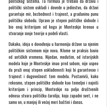
političkog sistema. Ta formula je trebalo da državu i
politički sistem uskladi i dovede u jedinstvo, da državi
garantuje mir, bezbednost i trajnost, a građaninu punu
političku slobodu. Upravo je stepen političke slobode i
bio onaj kriterijum od koga je Monteskje krenuo u
stvaranje svoje teorije o podeli vlasti.
Dakako, ideja o dovođenju u harmoniju države sa njenim
političkim sistemom nije nova. NJome se praksis bavio
od antičkih vremena. Nijedan, međutim, od istorijskih
modela koje je Monteskje imao pred sobom, nije uspeo
da pruži onaj stepen usklađenosti koji bi garantovao i
trajnost i dugovečnost tom modelu. Postavivši, kako
rekosmo, stepen političke slobode kao temeljni i najviši
kriterijum i princip, Monteskje na polju društvenih
odnosa stvara političku čaroliju, koju zapadni svet, i ne
samo on, u manjoj ili većoj meri baštini i danas.