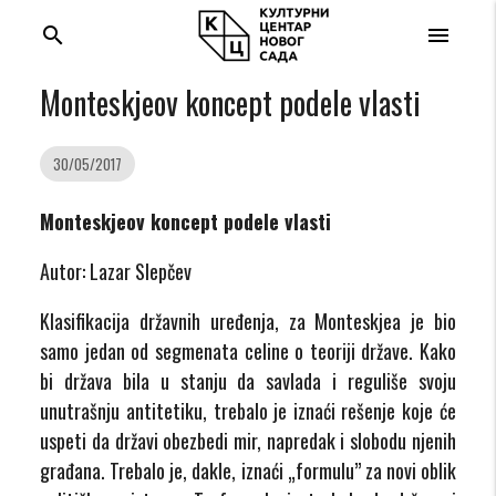
search
menu
Monteskjeov koncept podele vlasti
30/05/2017
Monteskjeov koncept podele vlasti
Autor: Lazar Slepčev
Klasifikacija državnih uređenja, za Monteskjea je bio
samo jedan od segmenata celine o teoriji države. Kako
bi država bila u stanju da savlada i reguliše svoju
unutrašnju antitetiku, trebalo je iznaći rešenje koje će
uspeti da državi obezbedi mir, napredak i slobodu njenih
građana. Trebalo je, dakle, iznaći „formulu” za novi oblik