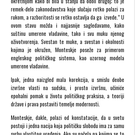
okretnijom kako bi bila u stanju da odoli drugoj; to je
remek-delo zakonodavstva koje slučaju retko polazi za
rukom, a razboritosti se retko ostavlja da ga izvede.”
U
ovom stavu možda i najjasnije sagledavamo, kako
suštinu umerene vladavine, tako i svu muku njenog
oživotvorenja. Svestan te muke, a svestan i okolnosti
kojima je okružen, Monteskje poseže za primerom
engleskog političkog sistema, kao uzornog modela
umerene vladavine.
Ipak, jedna naizgled mala korekcija, u smislu deobe
izvršne vlasti na sudsku, i prosto izvršnu, učiniće
epohalni pomak u životu političkog praksisa, a teoriji
države i prava postaviti temelje modernosti.
Monteskje, dakle, polazi od konstatacije, da u svetu
postoji i jedna nacija koja političku slobodu ima za samu
svrhu vlastitog uređenja. Ako su načela na kojima se to