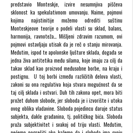
predstavio Monteskje, izvire nesumnjiva piščeva
sklonost ka spekulativnom umovanju. Naime, pojmovi
kojima najistinitije možemo odrediti suštinu
Monteskjeove teorije o podeli vlasti su sklad, balans,
harmonija, ravnoteža… Mišljeni zdravim razumom, ovi
pojmovi ostavljaju utisak da je reč o stanju mirovanja.
Međutim, ispod te apolonske ljušture sklada, događa se
jedna živa antitetika među silama, koje imaju za cilj da
takav sklad kao proizvod međusobne borbe, na kraju i
postignu. U toj borbi između različitih delova vlasti,
zakoni su ona regulativa koja stvara mogućnost da se
taj cilj sklada i ostvari. Duh tih zakona opet, mora biti
prožet duhom slobode, jer sloboda je i izvorište i utoka
ovog oblika vladavine. Sloboda pojedincu daruje status
subjekta, dakle građanina, tj. političkog bića. Sloboda
pruža subjektivitet i svakoj od triju vlasti. Međutim,
nećemo pogrešiti ako kažemo da i sloboda ima svoju