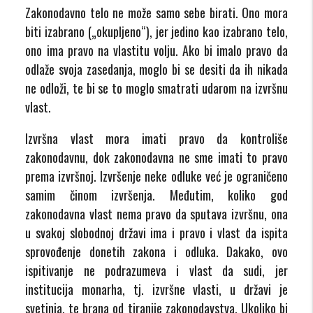
Zakonodavno telo ne može samo sebe birati. Ono mora
biti izabrano („okupljeno“), jer jedino kao izabrano telo,
ono ima pravo na vlastitu volju. Ako bi imalo pravo da
odlaže svoja zasedanja, moglo bi se desiti da ih nikada
ne odloži, te bi se to moglo smatrati udarom na izvršnu
vlast.
Izvršna vlast mora imati pravo da kontroliše
zakonodavnu, dok zakonodavna ne sme imati to pravo
prema izvršnoj. Izvršenje neke odluke već je ograničeno
samim činom izvršenja. Međutim, koliko god
zakonodavna vlast nema pravo da sputava izvršnu, ona
u svakoj slobodnoj državi ima i pravo i vlast da ispita
sprovođenje donetih zakona i odluka. Dakako, ovo
ispitivanje ne podrazumeva i vlast da sudi, jer
institucija monarha, tj. izvršne vlasti, u državi je
svetinja, te brana od tiranije zakonodavstva. Ukoliko bi