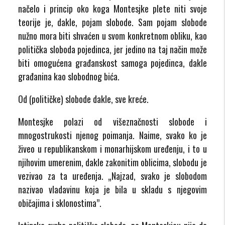
načelo i princip oko koga Montesjke plete niti svoje
teorije je, dakle, pojam slobode. Sam pojam slobode
nužno mora biti shvaćen u svom konkretnom obliku, kao
politička sloboda pojedinca, jer jedino na taj način može
biti omogućena građanskost samoga pojedinca, dakle
građanina kao slobodnog bića.
Od (političke) slobode dakle, sve kreće.
Montesjke polazi od višeznačnosti slobode i
mnogostrukosti njenog poimanja. Naime, svako ko je
živeo u republikanskom i monarhijskom uređenju, i to u
njihovim umerenim, dakle zakonitim oblicima, slobodu je
vezivao za ta uređenja. „Najzad, svako je slobodom
nazivao vladavinu koja je bila u skladu s njegovim
običajima i sklonostima”.