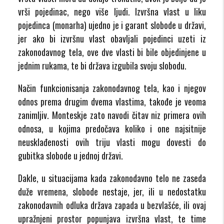
vrši pojedinac, nego više ljudi. Izvršna vlast u liku
pojedinca (monarha) ujedno je i garant slobode u državi,
jer ako bi izvršnu vlast obavljali pojedinci uzeti iz
zakonodavnog tela, ove dve vlasti bi bile objedinjene u
jednim rukama, te bi država izgubila svoju slobodu.
Način funkcionisanja zakonodavnog tela, kao i njegov
odnos prema drugim dvema vlastima, takođe je veoma
zanimljiv. Monteskje zato navodi čitav niz primera ovih
odnosa, u kojima predočava koliko i one najsitnije
neusklađenosti ovih triju vlasti mogu dovesti do
gubitka slobode u jednoj državi.
Dakle, u situacijama kada zakonodavno telo ne zaseda
duže vremena, slobode nestaje, jer, ili u nedostatku
zakonodavnih odluka država zapada u bezvlašće, ili ovaj
upražnjeni prostor popunjava izvršna vlast, te time