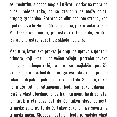
se, međutim, sloboda mogla i uživati, vladavina mora da
bude uređena tako, da se građanin ne može bojati
drugog građanina. Potreba za eliminacijom straha, kao
i potreba za bezbednošću građanina, pokretačke su sile
Monteskjeove teorije, jer ostvariti te ideale, znači i
izgraditi društvo izuzetnog sklada i balansa.
Međutim, istorijska praksa je prepuna upravo suprotnih
primera, koji ukazuju na večnu težnju i potrebu čoveka
da vlast zloupotrebi, a to se najlakše postiže
grupisanjem različitih prerogativa vlasti u jednim
rukama, ili pak, u jednom upravnom telu. Slobode, dakle
ne može biti u situacijama kada su zakonodavna i
izvršna vlast objedinjene, da li u liku monarha ili senata,
jer uvek preti opasnost da će takva vlast donositi
tiranske zakone, te da će takve zakone i izvršavati na
tiranski način. Sloboda nestaje i kada je sudska vlast