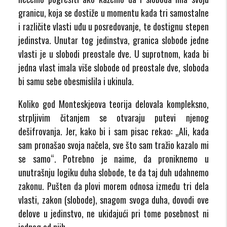
granicu, koja se dostiže u momentu kada tri samostalne
i različite vlasti uđu u posredovanje, te dostignu stepen
jedinstva. Unutar tog jedinstva, granica slobode jedne
vlasti je u slobodi preostale dve. U suprotnom, kada bi
jedna vlast imala više slobode od preostale dve, sloboda
bi samu sebe obesmislila i ukinula.
Koliko god Monteskjeova teorija delovala kompleksno,
strpljivim čitanjem se otvaraju putevi njenog
dešifrovanja. Jer, kako bi i sam pisac rekao: „Ali, kada
sam pronašao svoja načela, sve što sam tražio kazalo mi
se samo“.
Potrebno je naime, da proniknemo u
unutrašnju logiku duha slobode, te da taj duh udahnemo
zakonu. Pušten da plovi morem odnosa između tri dela
vlasti, zakon (slobode), snagom svoga duha, dovodi ove
delove u jedinstvo, ne ukidajući pri tome posebnost ni
jednog od njih.