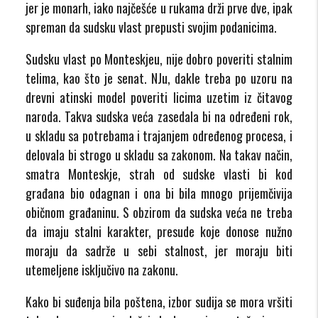
jer je monarh, iako najčešće u rukama drži prve dve, ipak
spreman da sudsku vlast prepusti svojim podanicima.
Sudsku vlast po Monteskjeu, nije dobro poveriti stalnim
telima, kao što je senat. NJu, dakle treba po uzoru na
drevni atinski model poveriti licima uzetim iz čitavog
naroda. Takva sudska veća zasedala bi na određeni rok,
u skladu sa potrebama i trajanjem određenog procesa, i
delovala bi strogo u skladu sa zakonom. Na takav način,
smatra Monteskje, strah od sudske vlasti bi kod
građana bio odagnan i ona bi bila mnogo prijemčivija
običnom građaninu. S obzirom da sudska veća ne treba
da imaju stalni karakter, presude koje donose nužno
moraju da sadrže u sebi stalnost, jer moraju biti
utemeljene isključivo na zakonu.
Kako bi suđenja bila poštena, izbor sudija se mora vršiti