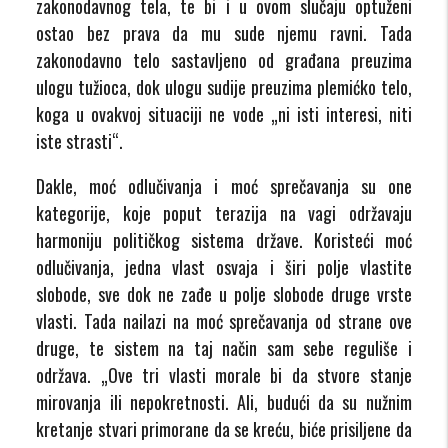
zakonodavnog tela, te bi i u ovom slučaju optuženi
ostao bez prava da mu sude njemu ravni. Tada
zakonodavno telo sastavljeno od građana preuzima
ulogu tužioca, dok ulogu sudije preuzima plemićko telo,
koga u ovakvoj situaciji ne vode „ni isti interesi, niti
iste strasti“.
Dakle, moć odlučivanja i moć sprečavanja su one
kategorije, koje poput terazija na vagi održavaju
harmoniju političkog sistema države. Koristeći moć
odlučivanja, jedna vlast osvaja i širi polje vlastite
slobode, sve dok ne zađe u polje slobode druge vrste
vlasti. Tada nailazi na moć sprečavanja od strane ove
druge, te sistem na taj način sam sebe reguliše i
održava. „Ove tri vlasti morale bi da stvore stanje
mirovanja ili nepokretnosti. Ali, budući da su nužnim
kretanje stvari primorane da se kreću, biće prisiljene da