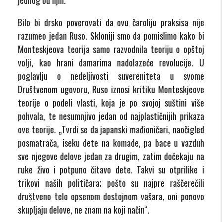
Bilo bi drsko poverovati da ovu čaroliju praksisa nije
razumeo jedan Ruso. Skloniji smo da pomislimo kako bi
Monteskjeova teorija samo razvodnila teoriju o opštoj
volji, kao hrani damarima nadolazeće revolucije. U
poglavlju o nedeljivosti suvereniteta u svome
Društvenom ugovoru, Ruso iznosi kritiku Monteskjeove
teorije o podeli vlasti, koja je po svojoj suštini više
pohvala, te nesumnjivo jedan od najplastičnijih prikaza
ove teorije. „Tvrdi se da japanski mađioničari, naočigled
posmatrača, iseku dete na komade, pa bace u vazduh
sve njegove delove jedan za drugim, zatim dočekaju na
ruke živo i potpuno čitavo dete. Takvi su otprilike i
trikovi naših političara; pošto su najpre raščerečili
društveno telo opsenom dostojnom vašara, oni ponovo
skupljaju delove, ne znam na koji način“.