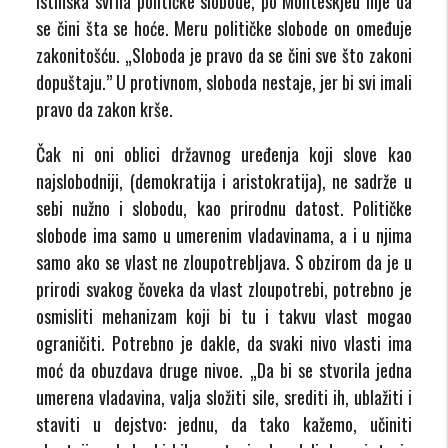
Istinska svrha političke slobode, po Monteskjeu nije da
se čini šta se hoće. Meru političke slobode on omeđuje
zakonitošću. „Sloboda je pravo da se čini sve što zakoni
dopuštaju.”
U protivnom, sloboda nestaje, jer bi svi imali
pravo da zakon krše.
Čak ni oni oblici državnog uređenja koji slove kao
najslobodniji, (demokratija i aristokratija), ne sadrže u
sebi nužno i slobodu, kao prirodnu datost. Političke
slobode ima samo u umerenim vladavinama, a i u njima
samo ako se vlast ne zloupotrebljava. S obzirom da je u
prirodi svakog čoveka da vlast zloupotrebi, potrebno je
osmisliti mehanizam koji bi tu i takvu vlast mogao
ograničiti. Potrebno je dakle, da svaki nivo vlasti ima
moć da obuzdava druge nivoe. „Da bi se stvorila jedna
umerena vladavina, valja složiti sile, srediti ih, ublažiti i
staviti u dejstvo: jednu, da tako kažemo, učiniti