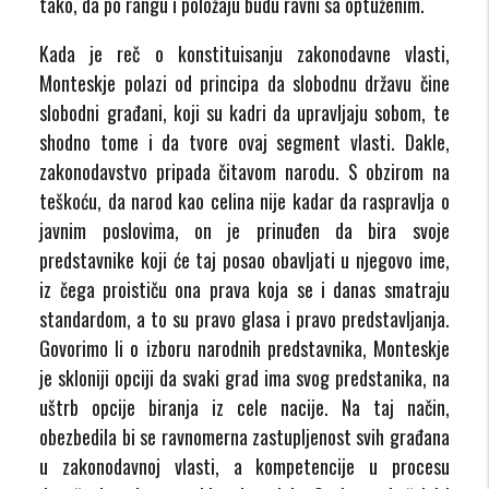
tako, da po rangu i položaju budu ravni sa optuženim.
Kada je reč o konstituisanju zakonodavne vlasti,
Monteskje polazi od principa da slobodnu državu čine
slobodni građani, koji su kadri da upravljaju sobom, te
shodno tome i da tvore ovaj segment vlasti. Dakle,
zakonodavstvo pripada čitavom narodu. S obzirom na
teškoću, da narod kao celina nije kadar da raspravlja o
javnim poslovima, on je prinuđen da bira svoje
predstavnike koji će taj posao obavljati u njegovo ime,
iz čega proističu ona prava koja se i danas smatraju
standardom, a to su pravo glasa i pravo predstavljanja.
Govorimo li o izboru narodnih predstavnika, Monteskje
je skloniji opciji da svaki grad ima svog predstanika, na
uštrb opcije biranja iz cele nacije. Na taj način,
obezbedila bi se ravnomerna zastupljenost svih građana
u zakonodavnoj vlasti, a kompetencije u procesu