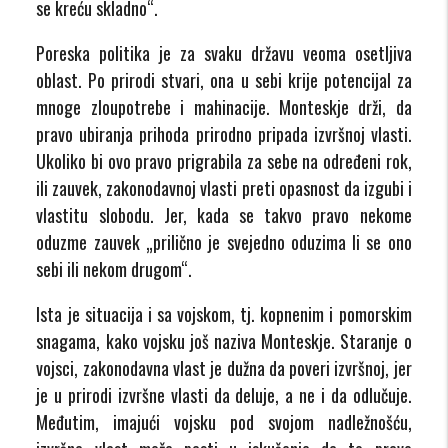
se kreću skladno“.
Poreska politika je za svaku državu veoma osetljiva
oblast. Po prirodi stvari, ona u sebi krije potencijal za
mnoge zloupotrebe i mahinacije. Monteskje drži, da
pravo ubiranja prihoda prirodno pripada izvršnoj vlasti.
Ukoliko bi ovo pravo prigrabila za sebe na određeni rok,
ili zauvek, zakonodavnoj vlasti preti opasnost da izgubi i
vlastitu slobodu. Jer, kada se takvo pravo nekome
oduzme zauvek „prilično je svejedno oduzima li se ono
sebi ili nekom drugom“.
Ista je situacija i sa vojskom, tj. kopnenim i pomorskim
snagama, kako vojsku još naziva Monteskje. Staranje o
vojsci, zakonodavna vlast je dužna da poveri izvršnoj, jer
je u prirodi izvršne vlasti da deluje, a ne i da odlučuje.
Međutim, imajući vojsku pod svojom nadležnošću,