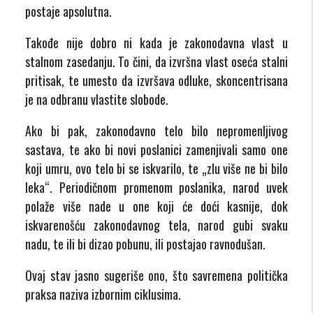
postaje apsolutna.
Takođe nije dobro ni kada je zakonodavna vlast u
stalnom zasedanju. To čini, da izvršna vlast oseća stalni
pritisak, te umesto da izvršava odluke, skoncentrisana
je na odbranu vlastite slobode.
Ako bi pak, zakonodavno telo bilo nepromenljivog
sastava, te ako bi novi poslanici zamenjivali samo one
koji umru, ovo telo bi se iskvarilo, te „zlu više ne bi bilo
leka“.
Periodičnom promenom poslanika, narod uvek
polaže više nade u one koji će doći kasnije, dok
iskvarenošću zakonodavnog tela, narod gubi svaku
nadu, te ili bi dizao pobunu, ili postajao ravnodušan.
Ovaj stav jasno sugeriše ono, što savremena politička
praksa naziva izbornim ciklusima.