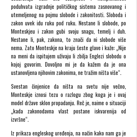
poduhvata izgradnje političkog sistema zasnovanog i
utemeljenog na pojmu slobode i zakonitosti. Sloboda i
zakon uvek idu ruku pod ruku. Nestane li slobode, po
Monteskjeu i zakon gubi svoju snagu, temelj i duh.
Nestane li, pak, zakona, to znači da ni slobode više
nema. Zato Monteskje na kraju šeste glave i kaže: „Nije
na meni da ispitujem uživaju li zbilja Englezi slobodu o
kojoj govorim. Dovoljno mi je da kažem da je ona
ustanovljena njihovim zakonima, ne tražim ništa više“.
Svestan činjenice da ništa na svetu nije večno,
Monteskje iznosi tezu o razlogu zbog koga je i ovaj
model države sklon propadanju. Reč je, naime o situaciji
„kada zakonodavna vlast postane iskvarenija od
izvršne“.
Iz prikaza engleskog uređenja, na način kako nam ga je