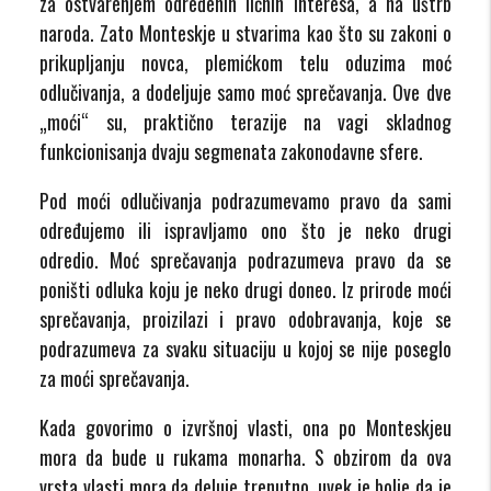
za ostvarenjem određenih ličnih interesa, a na uštrb
naroda. Zato Monteskje u stvarima kao što su zakoni o
prikupljanju novca, plemićkom telu oduzima moć
odlučivanja, a dodeljuje samo moć sprečavanja. Ove dve
„moći“ su, praktično terazije na vagi skladnog
funkcionisanja dvaju segmenata zakonodavne sfere.
Pod moći odlučivanja podrazumevamo pravo da sami
određujemo ili ispravljamo ono što je neko drugi
odredio. Moć sprečavanja podrazumeva pravo da se
poništi odluka koju je neko drugi doneo. Iz prirode moći
sprečavanja, proizilazi i pravo odobravanja, koje se
podrazumeva za svaku situaciju u kojoj se nije poseglo
za moći sprečavanja.
Kada govorimo o izvršnoj vlasti, ona po Monteskjeu
mora da bude u rukama monarha. S obzirom da ova
vrsta vlasti mora da deluje trenutno, uvek je bolje da je