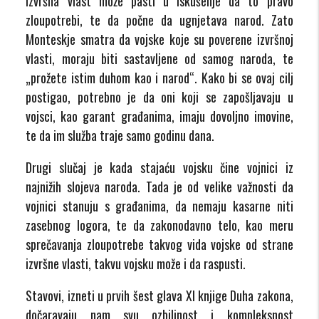
izvršna vlast može pasti u iskušenje da to pravo
zloupotrebi, te da počne da ugnjetava narod. Zato
Monteskje smatra da vojske koje su poverene izvršnoj
vlasti, moraju biti sastavljene od samog naroda, te
„prožete istim duhom kao i narod“.
Kako bi se ovaj cilj
postigao, potrebno je da oni koji se zapošljavaju u
vojsci, kao garant građanima, imaju dovoljno imovine,
te da im služba traje samo godinu dana.
Drugi slučaj je kada stajaću vojsku čine vojnici iz
najnižih slojeva naroda. Tada je od velike važnosti da
vojnici stanuju s građanima, da nemaju kasarne niti
zasebnog logora, te da zakonodavno telo, kao meru
sprečavanja zloupotrebe takvog vida vojske od strane
izvršne vlasti, takvu vojsku može i da raspusti.
Stavovi, izneti u prvih šest glava XI knjige Duha zakona,
dočaravaju nam svu ozbiljnost i kompleksnost