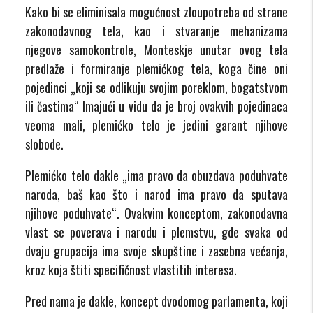
Kako bi se eliminisala mogućnost zloupotreba od strane
zakonodavnog tela, kao i stvaranje mehanizama
njegove samokontrole, Monteskje unutar ovog tela
predlaže i formiranje plemićkog tela, koga čine oni
pojedinci „koji se odlikuju svojim poreklom, bogatstvom
ili častima“
Imajući u vidu da je broj ovakvih pojedinaca
veoma mali, plemićko telo je jedini garant njihove
slobode.
Plemićko telo dakle „ima pravo da obuzdava poduhvate
naroda, baš kao što i narod ima pravo da sputava
njihove poduhvate“.
Ovakvim konceptom, zakonodavna
vlast se poverava i narodu i plemstvu, gde svaka od
dvaju grupacija ima svoje skupštine i zasebna većanja,
kroz koja štiti specifičnost vlastitih interesa.
Pred nama je dakle, koncept dvodomog parlamenta, koji