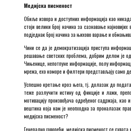
Медијска писменост
Обиље извора и доступних информација као никад
стоји велики број начина за сазнавање најновијих
подједнак број начина за њихово варање и обмањив
Чини се да је демократизација приступа информац
решавање светских проблема, добрим делом је одг
Чињенице, непотпуне информације, полу информаци
мрежа, ехо коморе и филтери представљају само де
Успешно кретање кроз њега, тј. долазак до податак
теже разлучити истину од фикције и лажи, препо
мотивацију произвођача одређеног садржаја, као и
вештина која нам је неопходна за проналазак прав
медијска писменост?
Генерално говорећи, медијска писменост се схвата 