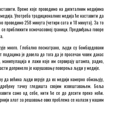
наставити. Време које проводимо на дигиталним медијима
 медија. Употреба традиционалних медија ће наставити да
вно проводимо 258 минута (четири сата и 18 минута). За то
 се приближити осмочасовној граници. Предвиђања говоре
а.
кује много. Глобално посматрано, људи су бомбардовани
 подацима је довела до тога да је просечан човек данас
манипулација и лажи које им сервирају штампа, радио,
касти допринело је нарушавању поверења људи у медије.
оу да већина људи верује да их медији намерно обмањују,
дређену тачку гледишта својим извештавањем. Боља
авити само од себе, нити ће се до десити преко ноћи.
орнији алат за решавање ових проблема се налази у нашим