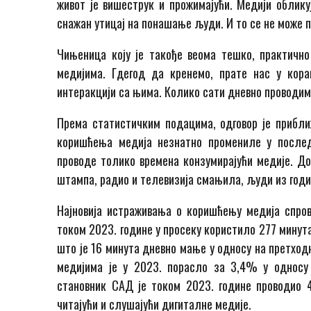
живот је вишеструк и прожимајући. Медији облику
снажан утицај на понашање људи. И то се не може п
Чињеница коју је такође веома тешко, практично
медијима. Гдегод да кренемо, прате нас у кора
интеракцији са њима. Колико сати дневно проводи
Према статистичким подацима, одговор је прибли
коришћења медија незнатно промениле у послед
проводе толико времена конзумирајући медије. Д
штампа, радио и телевизија смањила, људи из годи
Најновија истраживања о коришћењу медија спро
током 2023. године у просеку користило 277 минут
што је 16 минута дневно мање у односу на претход
медијима је у 2023. порасло за 3,4% у односу
становник САД је током 2023. године проводио 4
читајући и слушајући дигиталне медије.