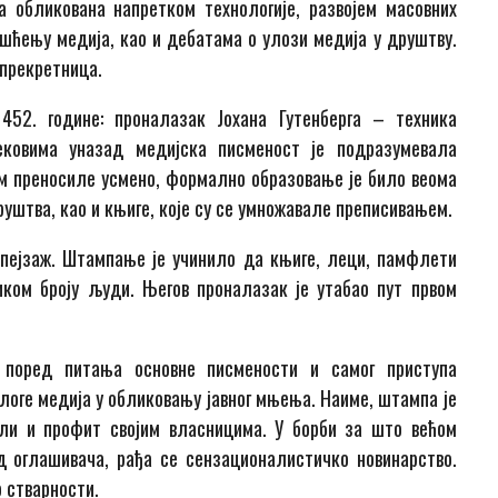
а обликована напретком технологије, развојем масовних
шћењу медија, као и дебатама о улози медија у друштву.
 прекретница.
452. године: проналазак Јохана Гутенберга – техника
ковима уназад медијска писменост је подразумевала
ом преносиле усмено, формално образовање је било веома
уштва, као и књиге, које су се умножавале преписивањем.
 пејзаж. Штампање је учинило да књиге, леци, памфлети
иком броју људи. Његов проналазак је утабао пут првом
, поред питања основне писмености и самог приступа
логе медија у обликовању јавног мњења. Наиме, штампа је
ли и профит својим власницима. У борби за што већом
од оглашивача, рађа се сензационалистичко новинарство.
 стварности.