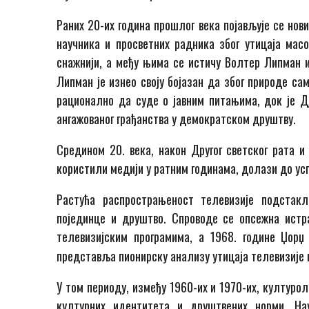
Раних 20-их година прошлог века појављује се нов
научника и просветних радника због утицаја масо
снажнији, а међу њима се истичу Волтер Липман и
Липман је изнео своју бојазан да због природе са
рационално да суде о јавним питањима, док је Д
ангажованог грађанства у демократском друштву.
Средином 20. века, након Другог светског рата и
користили медији у ратним годинама, долази до ус
Растућа распрострањеност телевизије подстак
појединце и друштво. Спроводе се опсежна истр
телевизијским програмима, а 1968. године Џорџ
представља пионирску анализу утицаја телевизије н
У том периоду, између 1960-их и 1970-их, културо
културних идентитета и друштвених норми. Н