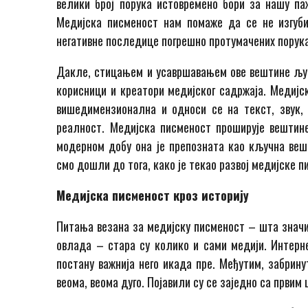
велики број порука истовремено бори за нашу па
Медијска писменост нам помаже да се не изгуби
негативне последице погрешно протумачених порука
Дакле, стицањем и усавршавањем ове вештине људи
корисници и креатори медијског садржаја. Медијск
вишедимензионална и односи се на текст, звук, 
реалност. Медијска писменост проширује вештине
модерном добу она је препозната као кључна веш
смо дошли до тога, како је текао развој медијске 
Медијска писменост кроз историју
Питања везана за медијску писменост – шта значи,
овлада – стара су колико и сами медији. Интерн
постану важнија него икада пре. Међутим, забрин
веома, веома дуго. Појавили су се заједно са првим