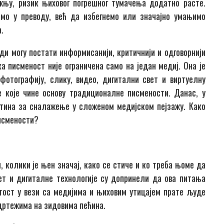
жњу, ризик њиховог погрешног тумачења додатно расте.
мо у преводу, већ да избегнемо или значајно умањимо
.
 могу постати информисанији, критичнији и одговорнији
а писменост није ограничена само на један медиј. Она је
фотографију, слику, видео, дигитални свет и виртуелну
 које чине основу традиционалне писмености. Данас, у
тина за сналажење у сложеном медијском пејзажу. Како
писмености?
 колики је њен значај, како се стиче и ко треба њоме да
ет и дигиталне технологије су допринели да ова питања
утост у вези са медијима и њиховим утицајем прате људе
 цртежима на зидовима пећина.