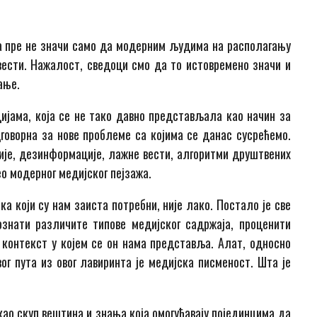
а пре не значи само да модерним људима на располагању
 вести. Нажалост, сведоци смо да то истовремено значи и
ање.
ијама, која се не тако давно представљала као начин за
оворна за нове проблеме са којима се данас сусрећемо.
је, дезинформације, лажне вести, алгоритми друштвених
о модерног медијског пејзажа.
а који су нам заиста потребни, није лако. Постало је све
знати различите типове медијског садржаја, проценити
 контекст у којем се он нама представља. Алат, односно
ог пута из овог лавиринта је медијска писменост. Шта је
као скуп вештина и знања која омогућавају појединцима да