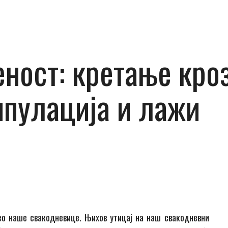
ност: кретање кро
ипулација и лажи
ео наше свакодневице. Њихов утицај на наш свакодневни