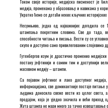
Током своје историје, медијска писменост је бил
медија, променама у образовању и навикама у кори
Укратко ћемо се дотаћи неких кључних историјских
Несумњиво, једна од најважнијих догодила се 1
штампања покретним словима. Све до тада, ве
способности читања и писања. Вести су се углавн
скупо и доступно само привилегованим слојевима др
Гутенбергов изум је драстично променио медијски
постану јефтинији и самим тим и доступнији вел
масовном медију – штампи.
Са појавом јефтиног и лако доступног медија
информацијама, све доминантније постаје питање у
људима доносила свеже вести из целог света, а
продајом, која је уједно значила и већи приход 
Жута штампа не мари много за тачно извештавање о