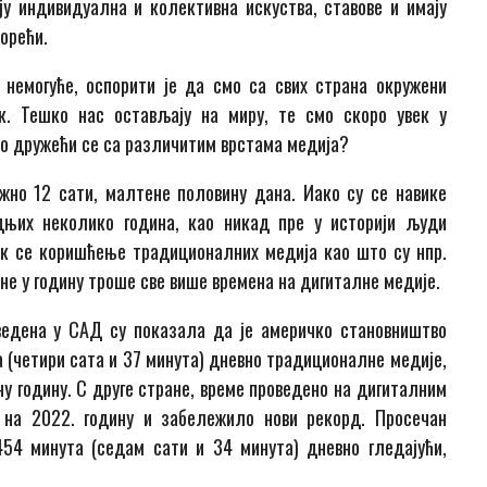
ју индивидуална и колективна искуства, ставове и имају
орећи.
 немогуће, оспорити је да смо са свих страна окружени
к. Тешко нас остављају на миру, те смо скоро увек у
мо дружећи се са различитим врстама медија?
жно 12 сати, малтене половину дана. Иако су се навике
њих неколико година, као никад пре у историји људи
ок се коришћење традиционалних медија као што су нпр.
не у годину троше све више времена на дигиталне медије.
ведена у САД су показала да је америчко становништво
а (четири сата и 37 минута) дневно традиционалне медије,
ну годину. С друге стране, време проведено на дигиталним
 на 2022. годину и забележило нови рекорд. Просечан
54 минута (седам сати и 34 минута) дневно гледајући,