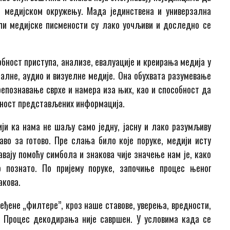
 медијском окружењу. Мада јединствена и универзална
ипи медијске писмености су лако уочљиви и доследно се
ност приступа, анализе, евалуације и креирања медија у
алне, аудио и визуелне медије. Она обухвата разумевање
препознавање сврхе и намера иза њих, као и способност да
аност представљених информација.
ји ка нама не шаљу само једну, јасну и лако разумљиву
во за готово. Пре слања било које поруке, медији исту
авају помоћу симбола и знакова чије значење нам је, како
 познато. По пријему поруке, започиње процес њеног
акова.
еђене „филтере”, кроз наше ставове, уверења, вредности,
. Процес декодирања није савршен. У условима када се