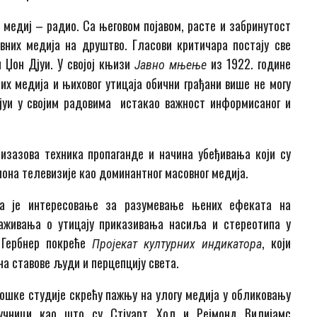
и медиј – радио. Са његовом појавом, расте и забринутост
вних медија на друштво. Гласови критичара постају све
 Џон Дјуи. У својој књизи
из 1922. године
Јавно мњење
мих медија и њиховог утицаја обични грађани више не могу
јуи у својим радовима истакао важност информисаног и
 изазова техника пропаганде и начина убеђивања који су
пона телевизије као доминантног масовног медија.
ла је интересовање за разумевање њених ефеката на
аживања о утицају приказивања насиља и стереотипа у
 Гербнер покреће
, који
Пројекат културних индикатора
а ставове људи и перцепцију света.
лошке студије скрећу пажњу на улогу медија у обликовању
аучници као што су Стјуарт Хол и Рејмонд Вилијамс