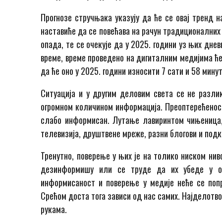
Прогнозе стручњака указују да ће се овај тренд 
наставиће да се повећава на рачун традиционалних
опада, те се очекује да у 2025. години уз њих дне
време, време проведено на дигиталним медијима ће
да ће оно у 2025. години износити 7 сати и 58 минут
Ситуација и у другим деловим света се не разли
огромном количином информација. Преоптерећеност
слабо информисан. Лутање лавиринтом чињеница, 
телевизија, друштвене мреже, разни блогови и под
Тренутно, поверење у њих је на толико ниском нив
дезинформишу или се труде да их убеде у о
информисаност и поверење у медије неће се попр
Срећом доста тога зависи од нас самих. Најделотв
рукама.