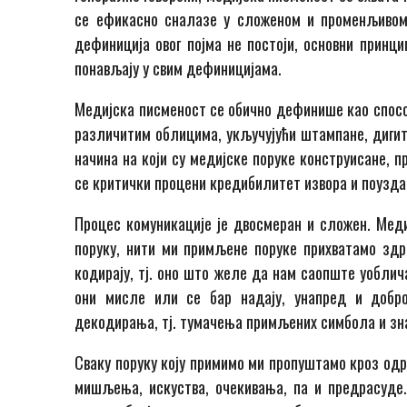
се ефикасно сналазе у сложеном и променљивом
дефиниција овог појма не постоји, основни принц
понављају у свим дефиницијама.
Медијска писменост се обично дефинише као способ
различитим облицима, укључујући штампане, дигит
начина на који су медијске поруке конструисане, 
се критички процени кредибилитет извора и поузд
Процес комуникације је двосмеран и сложен. Меди
поруку, нити ми примљене поруке прихватамо здра
кодирају, тј. оно што желе да нам саопште уоблич
они мисле или се бар надају, унапред и добро
декодирања, тј. тумачења примљених симбола и зн
Сваку поруку коју примимо ми пропуштамо кроз одр
мишљења, искуства, очекивања, па и предрасуде