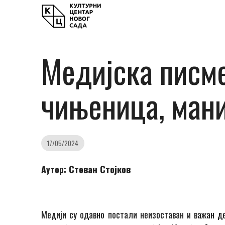
Медијска писме
чињеница, ман
17/05/2024
Аутор: Стеван Стојков
Медији су одавно постали неизоставан и важан д