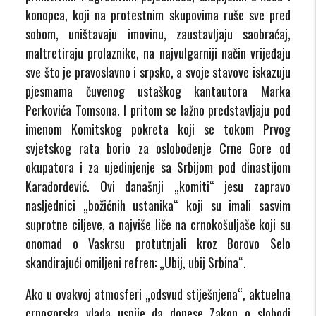
konopca, koji na protestnim skupovima ruše sve pred
sobom, uništavaju imovinu, zaustavljaju saobraćaj,
maltretiraju prolaznike, na najvulgarniji način vrijeđaju
sve što je pravoslavno i srpsko, a svoje stavove iskazuju
pjesmama čuvenog ustaškog kantautora Marka
Perkovića Tomsona. I pritom se lažno predstavljaju pod
imenom Komitskog pokreta koji se tokom Prvog
svjetskog rata borio za oslobođenje Crne Gore od
okupatora i za ujedinjenje sa Srbijom pod dinastijom
Karađorđević. Ovi današnji „komiti“ jesu zapravo
nasljednici „božićnih ustanika“ koji su imali sasvim
suprotne ciljeve, a najviše liče na crnokošuljaše koji su
onomad o Vaskrsu protutnjali kroz Borovo Selo
skandirajući omiljeni refren: „Ubij, ubij Srbina“.
Ako u ovakvoj atmosferi „odsvud stiješnjena“, aktuelna
crnogorska vlada uspije da donese Zakon o slobodi