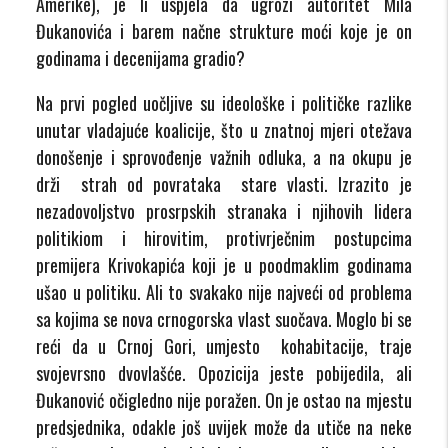
Amerike), je li uspjela da ugrozi autoritet Mila
Đukanovića i barem načne strukture moći koje je on
godinama i decenijama gradio?
Na prvi pogled uočljive su ideološke i političke razlike
unutar vladajuće koalicije, što u znatnoj mjeri otežava
donošenje i sprovođenje važnih odluka, a na okupu je
drži strah od povrataka stare vlasti. Izrazito je
nezadovoljstvo prosrpskih stranaka i njihovih lidera
politikiom i hirovitim, protivrječnim postupcima
premijera Krivokapića koji je u poodmaklim godinama
ušao u politiku. Ali to svakako nije najveći od problema
sa kojima se nova crnogorska vlast suočava. Moglo bi se
reći da u Crnoj Gori, umjesto kohabitacije, traje
svojevrsno dvovlašće. Opozicija jeste pobijedila, ali
Đukanović očigledno nije poražen. On je ostao na mjestu
predsjednika, odakle još uvijek može da utiče na neke