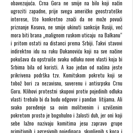
obavezujuća. Crna Gora ne smije na bilo koji način
ugroziti zapadne, prije svega američke geostrateške
interese, što konkretno znači da ne može povući
priznanje Kosova, ne smije ukinuti sankcije Rusiji, već
mora biti brana „malignom ruskom uticaju na Balkanu“
i pritom ostati na distanci prema Srbiji. Takvi stavovi
indirektno idu na ruku Đukanoviću koji na sve načine
pokušava da opstruiše svaku odluku nove vlasti koja bi
Srbima bila od koristi. A kao jedan od načina jeste
prikrivena podrška tzv. Komitskom pokretu koji se
tobož bori za nezavisnu, suverenu i antisrpsku Crnu
Goru. NJihovi protestni skupovi protiv pojedinih odluka
vlasti trebalo bi da budu odgovor i pandan litijama. Ali
svako poređenje sa ovim molitvenim i uzvišenim
pokretom prosto je bogohulno i žalosti duh, jer oni koji
sebe lažno nazivaju komitima jesu zapravo grupe
primitivnih i agresivnih pojedinaca, skupljenih s koca i