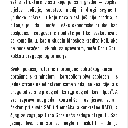
važne strukture vlasti koje je sam gradio – vojska,
dijelovi policije, sudstvo, mediji i drugi segmenti
„duboke države“ u koje nova vlast još nije prodrla, a
pitanje je i da li može. Teške ekonomske prilike, kao
posljedica neodgovorne i bahate politike, svakodnevno
se komplikuju, kao u slučaju kineskog kredita koji, ako
ne bude vraćen u skladu sa ugovorom, može Crnu Goru
koštati dragocjenog primorja.
Svaki pokušaj reforme i promjene političkog kursa ili
obračuna s kriminalom i korupcijom biva sapleten – s
jedne strane nejedinstvom same vladajuće koalicije, a s
druge od strane predsjednika i „predsjednikovih ljudi“. A
sve zapravo nadgleda, kontroliše i usmjerava strani
faktor, prije svih SAD i NJemačka, a konkretno NATO, iz
čijeg se zagrljaja Crna Gora neće zadugo otrgnuti. Sad
jasnije biva ono što se moglo i naslutiti – da je