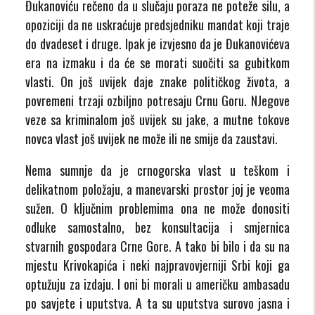
Đukanoviću rečeno da u slučaju poraza ne poteže silu, a
opoziciji da ne uskraćuje predsjedniku mandat koji traje
do dvadeset i druge. Ipak je izvjesno da je Đukanovićeva
era na izmaku i da će se morati suočiti sa gubitkom
vlasti. On još uvijek daje znake političkog života, a
povremeni trzaji ozbiljno potresaju Crnu Goru. NJegove
veze sa kriminalom još uvijek su jake, a mutne tokove
novca vlast još uvijek ne može ili ne smije da zaustavi.
Nema sumnje da je crnogorska vlast u teškom i
delikatnom položaju, a manevarski prostor joj je veoma
sužen. O ključnim problemima ona ne može donositi
odluke samostalno, bez konsultacija i smjernica
stvarnih gospodara Crne Gore. A tako bi bilo i da su na
mjestu Krivokapića i neki najpravovjerniji Srbi koji ga
optužuju za izdaju. I oni bi morali u američku ambasadu
po savjete i uputstva. A ta su uputstva surovo jasna i