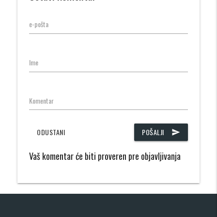
e-pošta
Ime
Komentar
ODUSTANI
POŠALJI
send
Vaš komentar će biti proveren pre objavljivanja