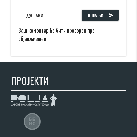
ОДУСТАНИ
ПОШАЉИ
send
Ваш коментар ће бити проверен пре
објављивања
ПРОЈЕКТИ