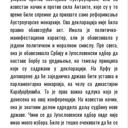
известан начин и против сила Антанте, које су у то
време биле спремне да прихвате само реформисање
Аустроугарске монархије. Ова декларација није била
правно обавезујући акт. Имала је политичко-
манифестациони карактер, али је обавезивала у
једном политичком и моралном смислу. Пре свега,
она је обавезивала Србију и Југословенски одбор да
наставе борбу за уједињење, на темељу принципа
који су садржани у декларацији. На Крфу је
договорено да ће заједничка држава бити уставна и
парламентарна монархија, на челу са династијом
Карађорђевића. То је прва важна одлука која је
донесена на овој конференцији. На известан начин,
она је знатним делом одредила даљу судбину нове
државе. Чини се да Југословенски одбор овде није
имао много избора. Било је тешко очекивати да ће се