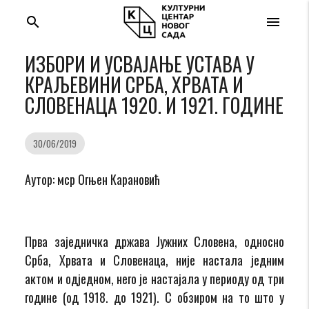
search
menu
ИЗБОРИ И УСВАЈАЊЕ УСТАВА У
КРАЉЕВИНИ СРБА, ХРВАТА И
СЛОВЕНАЦА 1920. И 1921. ГОДИНЕ
30/06/2019
Аутор: мср Огњен Карановић
Прва заједничка држава Јужних Словена, односно
Срба, Хрвата и Словенаца, није настала једним
актом и одједном, него је настајала у периоду од три
године (од 1918. до 1921). С обзиром на то што у