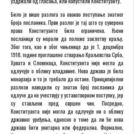
уздржали од гласања, или напустили Конституанту.
Било је више разлога за овакво поступање знатног
броја посланика. Први разлог је тај што су суверена
права Конституанте била ограничена. Њени
посланици су морали да положе заклетву краљу.
Због тога, као и због чињенице да је 1. децембра
1918. године проглашено стварање Краљевства Срба,
Хрвата и Словенаца, Конституанта није могла да
одлучује о облику владавине. Нова држава је била
монархија и то је требало да остане. Принципијелни
разлози наводили су знатан број посланика да
одлуче да не учествују у уставотворном поступку, јер
су стављени пред свршен чин. Посредно,
Конституанта није могла да одлучује ни о облику
државног уређења, односно о томе да ли ће нова
држава бити унитарна или федерална. Формално,