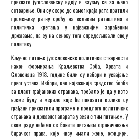
прихвате југословенску идеју и заузму се за њено
остварење. Они су скоро до самог краја рата пратили
промењиву ратну срећу на великим ратиштима и
политичка кретања у најважнијим зараћеним
државама, па су на основу тога опредељивали своју
политику.
Кључно питање југословенске политичке стварности
након формирања Краљевства Срба, Хрвата и
Словенаца 1918. године били су избори и усвајање
првог устава. Избори, као најважније средство борбе
за власт грађанских странака, требало је да у исто
време буду и мерило које ће показати колико су
грађани прихватили програме и предлоге политичких
странака и државног апарата у вези с тим питањем. У
овом раду нећемо се бавити питањем ограничавања
бирачког права, које нису имали жене, официри,