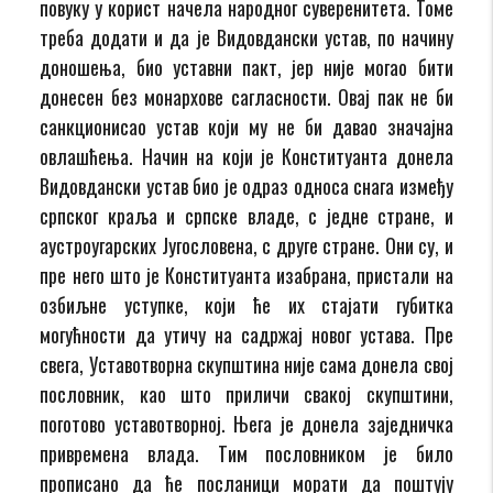
повуку у корист начела народног суверенитета. Томе
треба додати и да је Видовдански устав, по начину
доношења, био уставни пакт, јер није могао бити
донесен без монархове сагласности. Овај пак не би
санкционисао устав који му не би давао значајна
овлашћења. Начин на који је Конституанта донела
Видовдански устав био је одраз односа снага између
српског краља и српске владе, с једне стране, и
аустроугарских Југословена, с друге стране. Они су, и
пре него што је Конституанта изабрана, пристали на
озбиљне уступке, који ће их стајати губитка
могућности да утичу на садржај новог устава. Пре
свега, Уставотворна скупштина није сама донела свој
пословник, као што приличи свакој скупштини,
поготово уставотворној. Њега је донела заједничка
привремена влада. Тим пословником је било
прописано да ће посланици морати да поштују