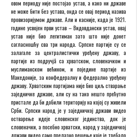
овом периоду није постојао устав, а како ни државе
не може бити без устава, онда се овај период назива
провизоријумом државе. Али и касније, када је 1921.
године усвојен први устав – Видовдански устав, овај
устав није био легитиман зато што није донет
сагласношћу сва три народа. Српске партије су се
залагале за централистички уређену државу, а
партије из подручјâ са хрватском, словеначком и
муслиманском већином, и поједине партије из
Македоније, за конфедералну и федерално уређену
државу. Хрватским партијама није био циљ стварање
заједничке државе, али су на тако нешто прећутно
пристале да би добили територију на којој су живели
Срби. Српски народ је у заједничкој држави видео
остварење идеје словенског јединства, док је
словеначки, а посебно хрватски, народ у заједничкој
држави видео само прелазно решење које је требало