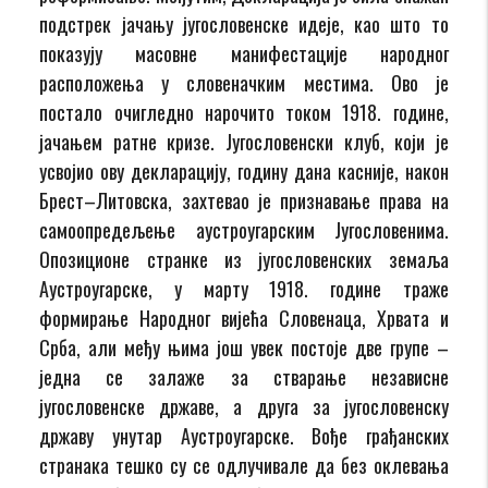
подстрек јачању југословенске идеје, као што то
показују масовне манифестације народног
расположења у словеначким местима. Ово је
постало очигледно нарочито током 1918. године,
јачањем ратне кризе. Југословенски клуб, који је
усвојио ову декларацију, годину дана касније, након
Брест–Литовска, захтевао је признавање права на
самоопредељење аустроугарским Југословенима.
Опозиционе странке из југословенских земаља
Аустроугарске, у марту 1918. године траже
формирање Народног вијећа Словенаца, Хрвата и
Срба, али међу њима још увек постоје две групе –
једна се залаже за стварање независне
југословенске државе, а друга за југословенску
државу унутар Аустроугарске. Вође грађанских
странака тешко су се одлучивале да без оклевања