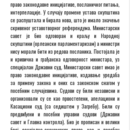
право законодавне иницијативе, посланичког питања,
интерпелације. У случају промене устава скупштина
се распуштала и бирала нова, што је имало значење
скривеног уставотворног референдума. Министарски
савет је био одговоран и краљу и Народној
скупштини (орлеански парламентаризам) а министри
нису морали бити из редова посланика. Постојала је
и кривична и грађанска одговорност министара, уз
специјалан Државни суд. Министарски савет имао је
право законодавне иницијативе, издавање уредаба
за примену закона и оних са законском снагом у
посебним случајевима. Судови су били независни и
организовали су се као првостепени, апелациони и
Касациони суд (са седиштем у Загребу). Били су
предвиђени и посебни управни судови (Државни
савет и Главна контрола). Био је прописан и велики
број социјално-економских права, као и посебан