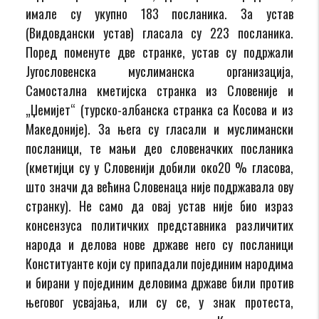
имале су укупно 183 посланика. За устав
(Видовдански устав) гласала су 223 посланика.
Поред поменуте две странке, устав су подржали
Југословенска муслиманска организација,
Самостална кметијска странка из Словеније и
„Џемијет“ (турско-албанска странка са Косова и из
Македоније). За њега су гласали и муслимански
посланици, те мањи део словеначких посланика
(кметијци су у Словенији добили око20 % гласова,
што значи да већина Словенаца није подржавала ову
странку). Не само да овај устав није био израз
консензуса политичких представника различитих
народа и делова нове државе него су посланици
Конституанте који су припадали појединим народима
и бирани у појединим деловима државе били против
његовог усвајања, или су се, у знак протеста,