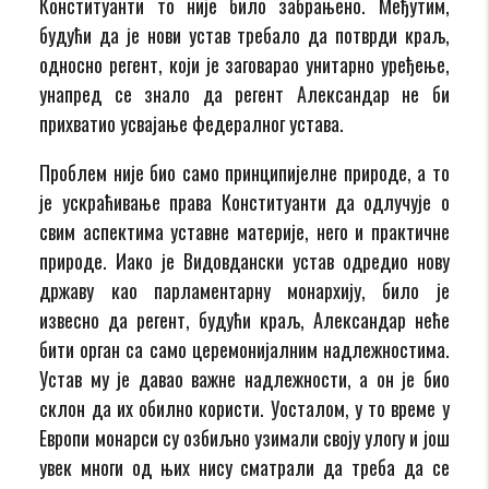
Конституанти то није било забрањено. Међутим,
будући да је нови устав требало да потврди краљ,
односно регент, који је заговарао унитарно уређење,
унапред се знало да регент Александар не би
прихватио усвајање федералног устава.
Проблем није био само принципијелне природе, а то
је ускраћивање права Конституанти да одлучује о
свим аспектима уставне материје, него и практичне
природе. Иако је Видовдански устав одредио нову
државу као парламентарну монархију, било је
извесно да регент, будући краљ, Александар неће
бити орган са само церемонијалним надлежностима.
Устав му је давао важне надлежности, а он је био
склон да их обилно користи. Уосталом, у то време у
Европи монарси су озбиљно узимали своју улогу и још
увек многи од њих нису сматрали да треба да се