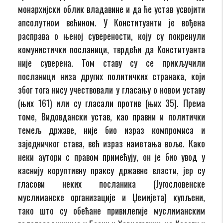
монархијски облик владавине и да ће устав усвојити
апсолутном већином. У Конституанти је вођена
расправа о њеној суверености, коју су покренули
комунистички посланици, тврдећи да Конституанта
није суверена. Том ставу су се прикључили
посланици низа других политичких странака, који
због тога нису учествовали у гласању о новом уставу
(њих 161) или су гласали против (њих 35). Према
томе, Видовдански устав, као правни и политички
темељ државе, није био израз компромиса и
заједничког става, већ израз наметања воље. Како
неки аутори с правом примећују, он је био увод у
каснију коруптивну праксу државне власти, јер су
гласови неких посланика (Југословенске
муслиманске организације и Џемијета) купљени,
тако што су обећане привилегије муслиманским