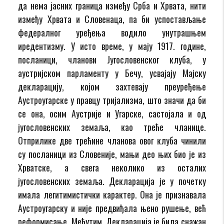
да нема јасних граница између Срба и Хрвата, нити
између Хрвата и Словенаца, па би успостављање
федералног уређења водило унутрашњем
иредентизму. У исто време, у мају 1917. године,
посланици, чланови Југословенског клуба, у
аустријском парламенту у Бечу, усвајају Мајску
декларацију, којом захтевају преуређење
Аустроугарске у правцу тријализма, што значи да би
се она, осим Аустрије и Угарске, састојала и од
југословенских земаља, као треће чланице.
Отприлике две трећине чланова овог клуба чинили
су посланици из Словеније, мањи део њих био је из
Хрватске, а свега неколико из осталих
југословенских земаља. Декларација је у почетку
имала легитимистички карактер. Она је признавала
Аустроугарску и није предвиђала њено рушење, већ
реформисање. Међутим, Декларација је била снажан