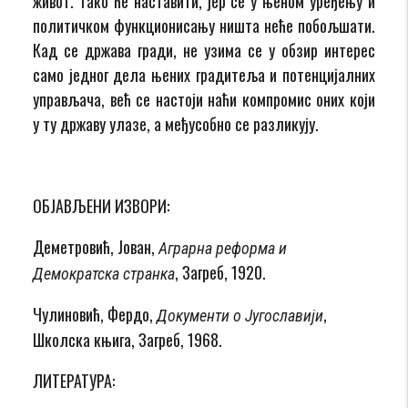
живот. Тако ће наставити, јер се у њеном уређењу и
политичком функционисању ништа неће побољшати.
Кад се држава гради, не узима се у обзир интерес
само једног дела њених градитеља и потенцијалних
управљача, већ се настоји наћи компромис оних који
у ту државу улазе, а међусобно се разликују.
ОБЈАВЉЕНИ ИЗВОРИ:
Деметровић, Јован,
Аграрна реформа и
, Загреб, 1920.
Демократска странка
Чулиновић, Фердо,
,
Документи о Југославији
Школска књига, Загреб, 1968.
ЛИТЕРАТУРА: