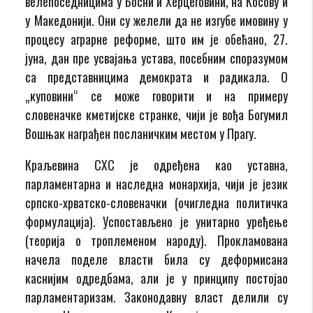
велепоседницима у Босни и Херцеговини, на Косову и
у Македонији. Они су желели да не изгубе имовину у
процесу аграрне реформе, што им је обећано, 27.
јуна, дан пре усвајања устава, посебним споразумом
са представницима демократа и радикала. О
„куповини“ се може говорити и на примеру
словеначке кметијске странке, чији је вођа Богумил
Вошњак награђен посланичким местом у Прагу.
Краљевина СХС је одређена као уставна,
парламентарна и наследна монархија, чији је језик
српско-хрватско-словеначки (очигледна политичка
формулација). Успостављено је унитарно уређење
(теорија о троплеменом народу). Прокламована
начела поделе власти била су деформисана
каснијим одредбама, али је у принципу постојао
парламентаризам. Законодавну власт делили су