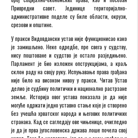
Привредни савет. Јединице територијално-
административне поделе су биле области, окрузи,
срезови и општине.
У пракси Видовдански устав није функционисао како
је замишљено. Неке одредбе, пре свега у судству,
нису поштоване и судство је остало разједињено.
Парламент је био изложен опструкцијама, а краљ
склон раду на своју руку. Испуњавање права грађана
није било на високом нивоу у пракси. Читав Устав
делио је судбину политички и национално растрзане
земље. Историја овог устава показала је да није
могуће одржати једно уставно стање које је створено
без учешћа хрватског народа и његових политичких
странака. Кад се сагледају ове чињенице, очигледно
је да је прва југословенска држава лоше почела свој