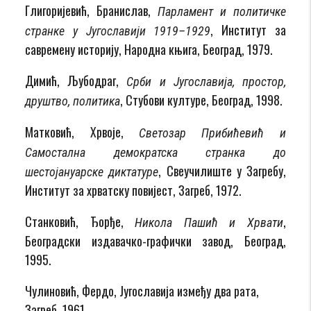
Глигоријевић, Бранислав,
Парламент и политичке
, Институт за
странке у Југославији 1919–1929
савремену историју, Народна књига, Београд, 1979.
Димић, Љубодраг,
Срби и Југославија, простор,
, Стубови културе, Београд, 1998.
друштво, политика
Матковић, Хрвоје,
Светозар Прибићевић и
Самостална демократска странка до
, Свеучилиште у Загребу,
шестојануарске диктатуре
Институт за хрватску повијест, Загреб, 1972.
Станковић, Ђорђе,
,
Никола Пашић и Хрвати
Београдски издавачко-графички завод, Београд,
1995.
Чулиновић, Фердо, Југославија између два рата,
Загреб, 1961.