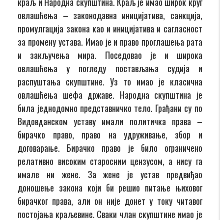
краљ и Народна скупштина. Краљ је имао широк круг
овлашћења – законодавна иницијатива, санкција,
промулгација закона као и иницијатива и сагласност
за промену устава. Имао је и право проглашења рата
и закључења мира. Поседовао је и широка
овлашћења у погледу постављања судија и
распуштања скупштине. Уз то имао је класична
овлашћења шефа државе. Народна скупштина је
била једнодомно представничко тело. Грађани су по
Видовданском уставу имали политичка права –
бирачко право, право на удруживање, збор и
договарање. Бирачко право је било ограничено
релативно високим старосним цензусом, а нису га
имале ни жене. За жене је устав предвиђао
доношење закона који би решио питање њиховог
бирачког права, али он није донет у току читавог
постојања краљевине. Сваки члан скупштине имао је