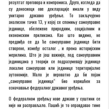
резултат преговора и компромиса. Друго, изгледа да
су доносиоци ове декларације имали у виду
унитарно државно уређење. То закључујемо
анализом тачке 13, у којој се спомињу самоуправне
јединице, обележене природним, социјалним и
економским приликама. Као што видимо, не
предвиђа се да ће самоуправне јединице бити
створене, између осталог , и према историјским
мерилима. Што је још важније, под самоуправним
јединицама у теорији се подразумевају јединице
локалне самоуправе или јединице територијалне
аутономије. Мало је вероватно да би појам
„самоуправне јединице“ био коришћен за
означавање федералног државног уређења.
О федералном уређењу нове државе у суштини се
није ни расправљало. Пашић је то оправдавао тиме