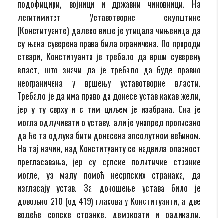
подофицири, војници и државни чиновници. На
легитимитет Уставотворне скупштине
(Конституанте) далеко више је утицала чињеница да
су њена суверена права била ограничена. По природи
ствари, Конституанта је требало да врши суверену
власт, што значи да је требало да буде правно
неограничена у вршењу уставотворне власти.
Требало је да има право да донесе устав какав жели,
јер у ту сврху и с тим циљем је изабрана. Она је
могла одлучивати о уставу, али је унапред прописано
да ће та одлука бити донесена апсолутном већином.
На тај начин, над Конституанту се надвила опасност
прегласавања, јер су српске политичке странке
могле, уз малу помоћ несрпских странака, да
изгласају устав. За доношење устава било је
довољно 210 (од 419) гласова у Конституанти, а две
водеће српске странке, демократи и радикали,