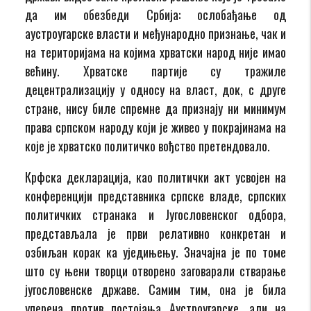
да им обезбеди Србија: ослобађање од
аустроугарске власти и међународно признање, чак и
на територијама на којима хрватски народ није имао
већину. Хрватске партије су тражиле
децентрализацију у односу на власт, док, с друге
стране, нису биле спремне да признају ни минимум
права српском народу који је живео у покрајинама на
које је хрватско политичко вођство претендовало.
Крфска декларација, као политички акт усвојен на
конференцији представника српске владе, српских
политичких странака и Југословенског одбора,
представљала је први релативно конкретан и
озбиљан корак ка уједињењу. Значајна је по томе
што су њени творци отворено заговарали стварање
југословенске државе. Самим тим, она је била
уперена против постојања Аустроугарске, али на