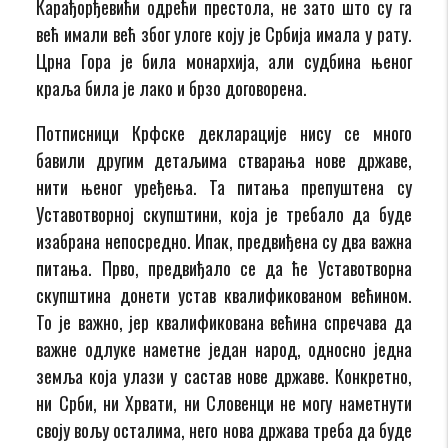
Карађорђевићи одрећи престола, не зато што су га
већ имали већ због улоге коју је Србија имала у рату.
Црна Гора је била монархија, али судбина њеног
краља била је лако и брзо договорена.
Потписници Крфске декларације нису се много
бавили другим детаљима стварања нове државе,
нити њеног уређења. Та питања препуштена су
Уставотворној скупштини, која је требало да буде
изабрана непосредно. Ипак, предвиђена су два важна
питања. Прво, предвиђало се да ће Уставотворна
скупштина донети устав квалификованом већином.
То је важно, јер квалификована већина спречава да
важне одлуке наметне један народ, односно једна
земља која улази у састав нове државе. Конкретно,
ни Срби, ни Хрвати, ни Словенци не могу наметнути
своју вољу осталима, него нова држава треба да буде