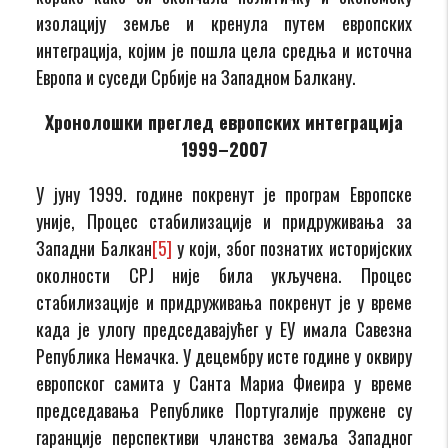
изолацију земље и кренула путем европских
интеграција, којим је пошла цела средња и источна
Европа и суседи Србије на Западном Балкану.
Хронолошки преглед европских интеграција
1999–2007
У јуну 1999. године покренут је програм Европске
уније, Процес стабилизације и придруживања за
Западни Балкан
[5]
у који, због познатих историјских
околности СРЈ није била укључена. Процес
стабилизације и придруживања покренут је у време
када је улогу председавајућег у ЕУ имала Савезна
Република Немачка. У децембру исте године у оквиру
европског самита у Санта Мариа Фиеира у време
председавања Републике Португалије пружене су
гаранције перспективи чланства земаља Западног