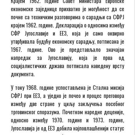
Крајем 1962. године Савет министара Европске
економске заједнице прихватио је могућност да се
почне са техничким разговорима о сарадњи са СФРЈ
крајем 1962. године. Декларација о односима између
СФР Југославије и ЕЕЗ, која је само оквирно
утврђивала будућу економску сарадњу, потписана је
1967. године. Ово је представљало значајан
напредак за Југославију, која је прва од
социјалистичких држава потписала наведену врсту
документа.
У току 1968. године успостављена је Стална мисија
СФРЈ при ЕЕЗ, а уједно је почео и процес преговора
између две стране у циљу закључења посебног
трговинског споразума. Почетком наредне деценије,
односно између 1970. године и 1973. године,
Југославија је од ЕЕЗ добила најповлашћенији статус