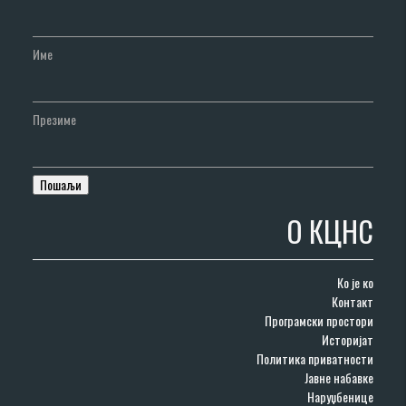
Име
Презиме
О КЦНС
Ко је ко
Контакт
Програмски простори
Историјат
Политика приватности
Јавне набавке
Наруџбенице