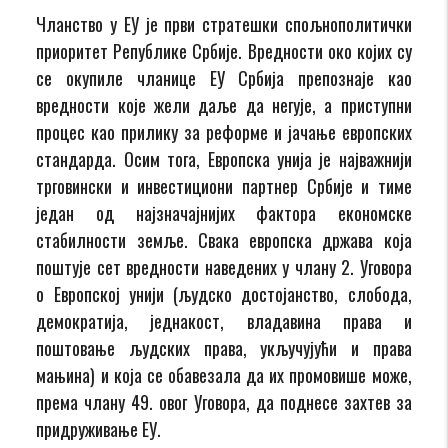
Чланство у ЕУ је први стратешки спољнополитички
приоритет Републике Србије. Вредности око којих су
се окупиле чланице ЕУ Србија препознаје као
вредности које жели даље да негује, а приступни
процес као прилику за реформе и јачање европских
стандарда. Осим тога, Европска унија је најважнији
трговински и инвестициони партнер Србије и тиме
један од најзначајнијих фактора економске
стабилности земље. Свака европска држава која
поштује сет вредности наведених у члану 2. Уговора
о Европској унији (људско достојанство, слободa,
демократијa, једнакост, владавинa права и
поштовање људских права, укључујући и права
мањина) и која се обавезала да их промовише може,
према члану 49. овог Уговора, да поднесе захтев за
придруживање ЕУ.