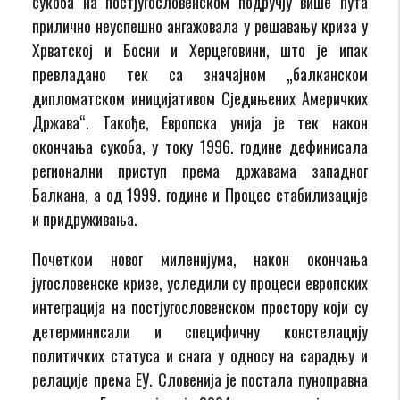
сукоба на постјугословенском подручју више пута
прилично неуспешно ангажовала у решавању криза у
Хрватској и Босни и Херцеговини, што је ипак
превладано тек са значајном „балканском
дипломатском иницијативом Сједињених Америчких
Држава“. Такође, Европска унија је тек након
окончања сукоба, у току 1996. године дефинисала
регионални приступ према државама западног
Балкана, а од 1999. године и Процес стабилизације
и придруживања.
Почетком новог миленијума, након окончања
југословенске кризе, уследили су процеси европских
интеграција на постјугословенском простору који су
детерминисали и специфичну констелацију
политичких статуса и снага у односу на сарадњу и
релације према ЕУ. Словенија је постала пуноправна