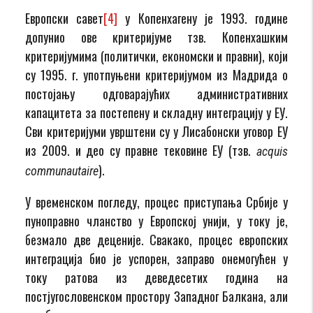
Европски савет
[4]
у Копенхагену је 1993. године
допунио ове критеријуме тзв. Копенхашким
критеријумима (политички, економски и правни), који
су 1995. г. употпуњени критеријумом из Мадрида о
постојању одговарајућих административних
капацитета за постепену и складну интеграцију у ЕУ.
Сви критеријуми уврштени су у Лисабонски уговор ЕУ
из 2009. и део су правне тековине ЕУ (тзв.
acquis
).
communautaire
У временском погледу, процес приступања Србије у
пуноправно чланство у Европској унији, у току је,
безмало две деценије. Свакако, процес европских
интеграција био је успорен, заправо онемогућен у
току ратова из деведесетих година на
постјугословенском простору Западног Балкана, али