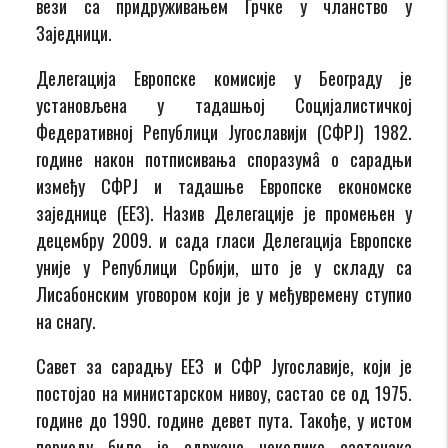
вези са придруживањем Грчке у чланство у
Заједници.
Делегација Европске комисије у Београду је
установљена у тадашњој Социјалистичкој
Федеративној Републици Југославији (СФРЈ) 1982.
године након потписивања споразумâ о сарадњи
између СФРЈ и тадашње Европске економске
заједнице (ЕЕЗ). Назив Делегације је промењен у
децембру 2009. и сада гласи Делегација Европске
уније у Републици Србији, што је у складу са
Лисабонским уговором који је у међувремену ступио
на снагу.
Савет за сарадњу ЕЕЗ и СФР Југославије, који је
постојао на министарском нивоу, састао се од 1975.
године до 1990. године девет пута. Такође, у истом
периоду било је одржано неколико састанака