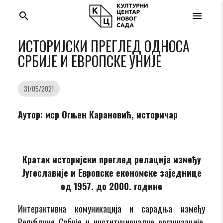
search
menu
ИСТОРИЈСКИ ПРЕГЛЕД ОДНОСА
СРБИЈЕ И ЕВРОПСКЕ УНИЈЕ
31/05/2021
Аутор: мср Огњен Карановић, историчар
Кратак историјски преглед релација између
Југославије и Европске економске заједнице
од 1957. до 2000. године
Интерактивна комуникација и сарадња између
Републике Србије и институционалне организације,