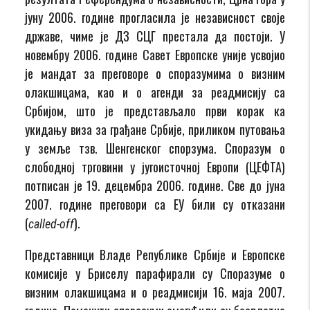
јуну 2006. године прогласила је независност своје
државе, чиме је ДЗ СЦГ престала да постоји. У
новембру 2006. године Савет Европске уније усвојио
је мандат за преговоре о споразумима о визним
олакшицама, као и о агенди за реадмисију са
Србијом, што је представљало први корак ка
укидању виза за грађане Србије, приликом путовања
у земље тзв. Шенгенског спорзума. Споразум о
слободној трговини у југоисточној Европи (ЦЕФТА)
потписан је 19. децембра 2006. године. Све до јуна
2007. године преговори са ЕУ били су отказани
(
).
called-off
Представници Владе Републике Србије и Европске
комисије у Бриселу парафирали су Споразуме о
визним олакшицама и о реадмисији 16. маја 2007.