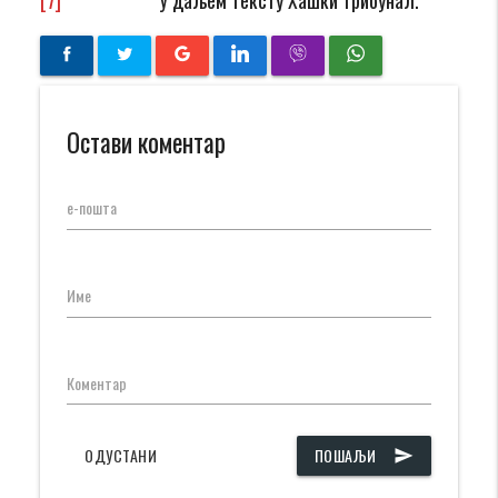
Остави коментар
е-пошта
Име
Коментар
ОДУСТАНИ
ПОШАЉИ
send