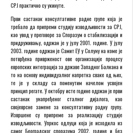
СРЈ практично су укинуте.
Први састанак консултативне радне групе која је
требало да припреми студију изводљивости за СРЈ,
као увод у преговоре за Споразум о стабилизацији и
придруживању, одржан је у јулу 2001. године. У јулу
2003. године одржан је Самит ЕУ у Солуну на коме је
потврђена приврженост ове организације процесу
европских интеграција за државе Западног Балкана и
то на основу индивидуалног напретка сваке од њих,
те је у складу са поменутим начелом усвојен
принцип регате. У октобру исте године одржан је први
састанак унапређеног сталног дијалога, као
својеврсне замене за консултативну радну групу.
Извршене су припреме за реализацију студије
изводљивости. Упркос одлуци која је исходила из
самог Београдског споразума 2002. године и без