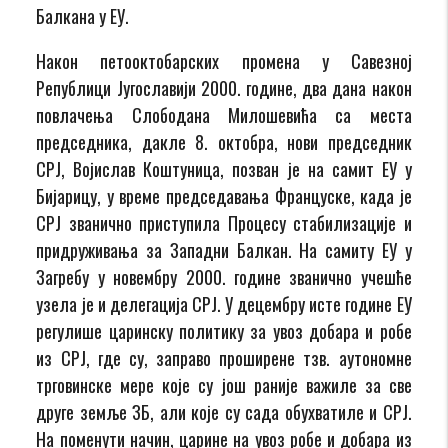
Балкана у ЕУ.
Након петооктобарских промена у Савезној
Републици Југославији 2000. године, два дана након
повлачења Слободана Милошевића са места
председника, дакле 8. октобра, нови председник
СРЈ, Војислав Коштуница, позван је на самит ЕУ у
Бијарицу, у време председавања Француске, када је
СРЈ званично приступила Процесу стабилизације и
придруживања за Западни Балкан. На самиту ЕУ у
Загребу у новембру 2000. године званично учешће
узела је и делегација СРЈ. У децембру исте године ЕУ
регулише царинску политику за увоз добара и робе
из СРЈ, где су, заправо проширене тзв. аутономне
трговинске мере које су још раније важиле за све
друге земље ЗБ, али које су сада обухватиле и СРЈ.
На поменути начин, царине на увоз робе и добара из