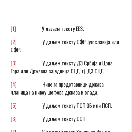
[1]
У даљем тексту ЕЕЗ.
[2]
У даљем тексту СФР Југославија или
СФРЈ.
[3]
У даљем тексту ДЗ Србија и Црна
Гора или Државна заједница СЦГ, тј. ДЗ СЦГ.
[4]
Чине га представници држава
чланица на нивоу шефова држава и влада.
[5]
У даљем тексту ПСП ЗБ или ПСП.
[6]
У даљем тексту ССП.
[7]
У даљем тексту Хашки трибунал.