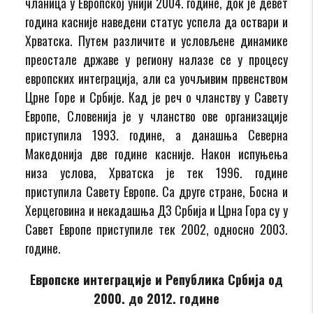
чланица у Европској унији 2004. године, док је девет
година касније наведени статус успела да оствари и
Хрватска. Путем различите и условљене динамике
преостале државе у региону налазе се у процесу
европских интеграција, али са уочљивим првенством
Црне Горе и Србије. Кад је реч о чланству у Савету
Европе, Словенија је у чланство ове организације
приступила 1993. године, а данашња Северна
Македонија две године касније. Након испуњења
низа услова, Хрватска је тек 1996. године
приступила Савету Европе. Са друге стране, Босна и
Херцеговина и некадашња ДЗ Србија и Црна Гора су у
Савет Европе приступиле тек 2002, односно 2003.
године.
Европске интеграције и Република Србија од
2000. до 2012. године