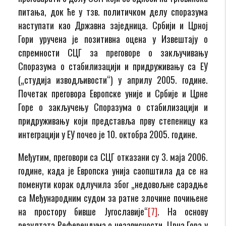
питања, док ће у тзв. политичком делу споразума
наступати као Државна заједница. Србији и Црној
Гори уручена је позитивна оцена у Извештају о
спремности СЦГ за преговоре о закључивању
Споразума о стабилизацији и придруживању са ЕУ
(„студија изводљивости“) у априлу 2005. године.
Почетак преговора Европске уније и Србије и Црне
Горе о закључењу Споразума о стабилизацији и
придруживању који представља прву степеницу ка
интеграцији у ЕУ почео је 10. октобра 2005. године.
Међутим, преговори са СЦГ отказани су 3. маја 2006.
године, када је Европска унија саопштила да се на
поменути корак одлучила због „недовољне сарадње
са Међународним судом за ратне злочине почињене
на простору бивше Југославије“
[7]
. На основу
резултата Референдума о независности, Црна Гора у