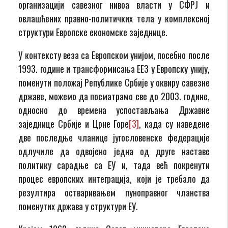
организацији савезног нивоа власти у СФРЈ и
овлашћених правно-политичких тела у комплексној
структури Европске економске заједнице.
У контексту веза са Европском унијом, посебно после
1993. године и трансформисања ЕЕЗ у Европску унију,
поменути положај Републике Србије у оквиру савезне
државе, можемо да посматрамо све до 2003. године,
односно до времена успостављања Државне
заједнице Србије и Црне Горе
[3]
, када су наведене
две последње чланице југословенске федерације
одлучиле да одвојено једна од друге наставе
политику сарадње са ЕУ и, тада већ покренути
процес европских интеграција, који је требало да
резултира остваривањем пуноправног чланства
поменутих држава у структури ЕУ.