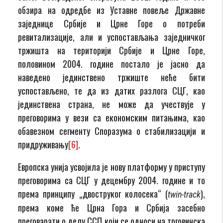
обзира на одредбе из Уставне повеље Државне
заједнице Србије и Црне Горе о потреби
ревитализације, али и успостављања заједничког
тржишта на територији Србије и Црне Горе,
половином 2004. године постало је јасно да
наведено јединствено тржиште неће бити
успостављено, те да из датих разлога СЦГ, као
јединствена страна, не може да учествује у
преговорима у вези са економским питањима, као
обавезном сегменту Споразума о стабилизацији и
придруживању
[6]
.
Европска унија усвојила је нову платформу у приступу
преговорима са СЦГ у децембру 2004. године и то
према принципу „двоструког колосека“ (
),
twin-track
према коме ће Црна Гора и Србија засебно
преговарати о делу ССП који се односи на трговинска