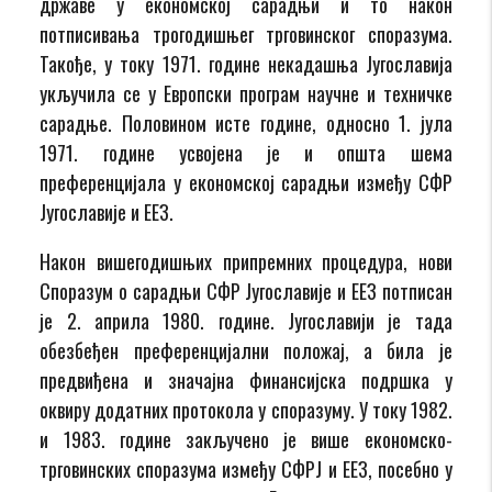
државе у економској сарадњи и то након
потписивања трогодишњег трговинског споразума.
Такође, у току 1971. године некадашња Југославија
укључила се у Европски програм научне и техничке
сарадње. Половином исте године, односно 1. јула
1971. године усвојена је и општа шема
преференцијала у економској сарадњи између СФР
Југославије и ЕЕЗ.
Након вишегодишњих припремних процедура, нови
Споразум о сарадњи СФР Југославије и ЕЕЗ потписан
је 2. априла 1980. године. Југославији је тада
обезбеђен преференцијални положај, а била је
предвиђена и значајна финансијска подршка у
оквиру додатних протокола у споразуму. У току 1982.
и 1983. године закључено је више економско-
трговинских споразума између СФРЈ и ЕЕЗ, посебно у