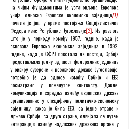
на чијим фундаментима је установљена Европска
унија, односно Европске економске заједнице
[1]
,
почела је још у време постојања Социјалистичке
Федеративне Републике Југославије
[2]
. Из разлога
што је у периоду између 1957. године, када је
основана Европска економска заједница и 1992.
године, када је СФРЈ престала да постоји, Србија
представљала једну од шест федералних јединица
у оквиру суверене и независне државе Југославије,
потребно је да односе између Србије и ЕЕЗ
посматрамо у поменутом контексту. Дакле,
комуникација и сарадња између европских држава
организованих у специфичну политичко-економску
заједницу, каква је била ЕЕЗ, са једне стране и
државе Србије, са друге стране, одвијала се путем
интеракције између надлежних државних органа у