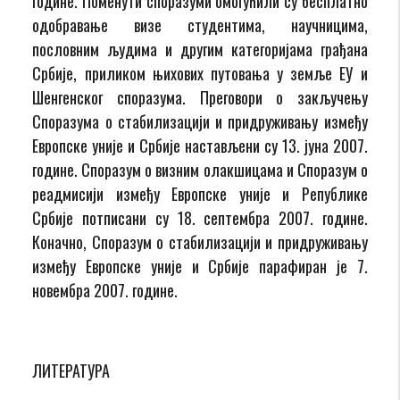
године. Поменути споразуми омогућили су бесплатно
одобравање визе студентима, научницима,
пословним људима и другим категоријама грађана
Србије, приликом њихових путовања у земље ЕУ и
Шенгенског споразума. Преговори о закључењу
Споразума о стабилизацији и придруживању између
Европске уније и Србије настављени су 13. јуна 2007.
године. Споразум о визним олакшицама и Споразум о
реадмисији између Европске уније и Републике
Србије потписани су 18. септембра 2007. године.
Коначно, Споразум о стабилизацији и придруживању
између Европске уније и Србије парафиран је 7.
новембра 2007. године.
ЛИТЕРАТУРА