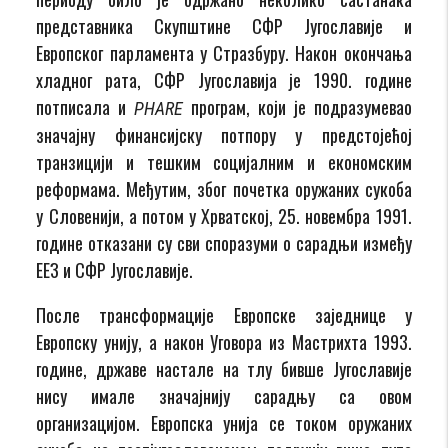
представника Скупштине СФР Југославије и
Европског парламента у Стразбуру. Након окончања
хладног рата, СФР Југославија је 1990. године
потписала и
програм, који је подразумевао
PHARE
значајну финансијску потпору у предстојећој
транзицији и тешким социјалним и економским
реформама. Међутим, због почетка оружаних сукоба
у Словенији, а потом у Хрватској, 25. новембра 1991.
године отказани су сви споразуми о сарадњи између
ЕЕЗ и СФР Југославије.
После трансформације Европске заједнице у
Европску унију, а након Уговора из Мастрихта 1993.
године, државе настале на тлу бивше Југославије
нису имале значајнију сарадњу са овом
организацијом. Европска унија се током оружаних