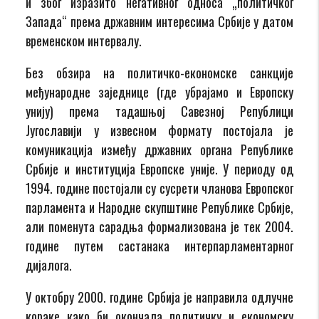
и због изразито негативног односа „политичког
Запада“ према државним интересима Србије у датом
временском интервалу.
Без обзира на политичко-економске санкције
међународне заједнице (где убрајамо и Европску
унију) према тадашњој Савезној Републици
Југославији у извесном формату постојала је
комуникација између државних органа Републике
Србије и институција Европске уније. У периоду од
1994. године постојали су сусрети чланова Европског
парламента и Народне скупштине Републике Србије,
али поменута сарадња формализована је тек 2004.
године путем састанака интерпарламентарног
дијалога.
У октобру 2000. године Србија је направила одлучне
кораке како би окончала политичку и економску