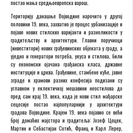
постао мања средњоевропска варош.
Територију данашње Војводине нарочито у другој
половини 19. века, захватио је процес урбанизације и
појаве нових стилских варијанти и разноликости у
градитељству и архитектури. Главни поручиоци
(инвеститори) нових грађевинских објеката у граду, а
уједно и генератори потреба, укуса и стилова, били
су економски ојачана грађанска класа, државне
институције и црква. Грађевине, стамбене куће, јавне
зграде и храмови разних конфесија подизани су
углавном у еклектичкој мешавини неостилова до
пред сам крај 19. века, када је нови стил мађарске
сецесије постао најпопуларнији у архитектури
градова Војводине. Крајем 19. века појавио се већи
број домаћих мајстора и градитеља: Јозеф Цоцек,
Мартин и Себастијан Сотић, Франц и Карл Лерер,