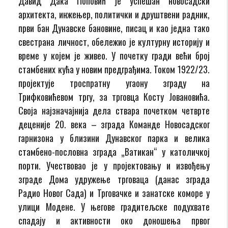
Давид Дака Поповић је успешан новосадски
архитекта, инжењер, политички и друштвени радник,
први бан Дунавске бановине, писац и као једна тако
свестрана личност, обележио је културну историју и
време у којем је живео. У почетку гради већи број
стамбених кућа у новим предграђима. Током 1922/23.
пројектује троспратну угаону зграду на
Трифковићевом тргу, за трговца Косту Јовановића.
Своја најзначајнија дела ствара почетком четврте
деценије 20. века – зграда Команде Новосадског
гарнизона у близини Дунавског парка и велика
стамбено-пословна зграда „Ватикан“ у католичкој
порти. Учествовао је у пројектовању и извођењу
зграде Дома удружење трговаца (данас зграда
Радио Новог Сада) и Трговачке и занатске коморе у
улици Модене. У његове градитељске подухвате
спадају и активности око доношења првог