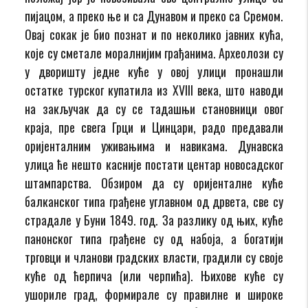
пијацом, а преко ње и са Дунавом и преко са Сремом.
Овај сокак је био познат и по неколико јавних кућа,
које су сметале моралнијим грађанима. Археолози су
у дворишту једне куће у овој улици пронашли
остатке турског купатила из XVIII века, што наводи
на закључак да су се тадашњи становници овог
краја, пре свега Грци и Цинцари, радо предавали
оријенталним уживањима и навикама. Дунавска
улица ће нешто касније постати центар новосадског
штампарства. Обзиром да су оријенталне куће
балканског типа грађене углавном од дрвета, све су
страдале у Буни 1849. год. За разлику од њих, куће
панонског типа грађене су од набоја, а богатији
трговци и чланови градских власти, градили су своје
куће од ћерпича (или черпића). Њихове куће су
ушориле град, формирале су правилне и широке