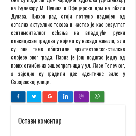
на Булевару М. Пупина и Официрски дом на обали
Дунава. Њихов рад стоји потпуно издвојен од
осталих актуелних токова и настао је као резултат
сентименталног сећања на владајући руски
класицизам градова у којима су некада живели, али
су они тиме обогатили архитектонско-стилске
слојеве овог града. Париз је још подигао једну од
првих стамбених вишеспратница у ул. Лазе Телечког,
а заједно су градили две идентичне виле у
Сарајевској улици.
Остави коментар