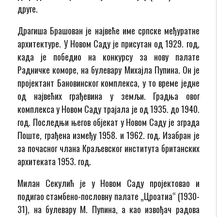
друге.
Драгиша Брашован је највеће име српске међуратне
архитектуре. У Новом Саду је присутан од 1929. год,
када је победио на конкурсу за нову палате
Радничке коморе, на булевару Михајла Пупина. Он је
пројектант Бановинског комплекса, у то време једне
од највећих грађевина у земљи. Градња овог
комплекса у Новом Саду трајала је од 1935. до 1940.
год. Последњи његов објекат у Новом Саду је зграда
Поште, грађена између 1958. и 1962. год. Изабран је
за почасног члана Краљевског института британских
архитеката 1953. год.
Милан Секулић је у Новом Саду пројектовао и
подигао стамбено-пословну палате „Цроатиа“ (1930-
31), на булевару М. Пупина, а као извођач радова