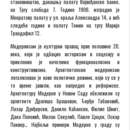
становништва, данашњу палату Војвођанске банке,
на Тргу слободе 7. Године 1908. изградио је
Менратову палату у ул. краља Александра 14, а већ
следеће године и палату Томин на тргу Марије
Трандафил 12.
Модернизам је културни правац прве половине 20.
века, који је одбацио историзам и сецесију и
приклонио је начелима функционализма и
конструктивизма. Архитектонски модернизам
легализовао је нове политичке режиме, који су се у
то време јавили, као напредне и реформске.
Архитектуру Модерне у Новом Саду обележили су
архитекте Драгиша Брашован, Ђорђе Табаковић,
Лазар Дунђерски, Данило Каћански, Филип Шмит,
Дака Поповић, Милан Секулић, Павле Цоцек, Оскар
Паквор… Најбољи примери Модерне у граду су