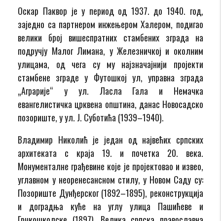
Оскар Паквор је у период од 1937. до 1940. год,
заједно са партнером инжењером Халером, подигао
велики број вишеспратних стамбених зграда на
подручју Малог Лимана, у Железничкој и околним
улицама, од чега су му најзначајнији пројекти
стамбене зграде у Футошкој ул, управна зграда
„Аграрије“ у ул. Ласла Гала и Немачка
евангелистичка црквена општина, данас Новосадско
позориште, у ул. Ј. Суботића (1939–1940).
Владимир Николић је један од највећих српских
архитеката с краја 19. и почетка 20. века.
Монументалне грађевине које је пројектовао и извео,
углавном у неоренесансном стилу, у Новом Саду су:
Позориште Дунђерског (1892–1895), реконструкција
и доградња куће на углу улица Пашићеве и
Грчкошколске (1897), Велика српска православна