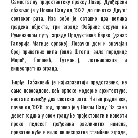
Самосталну пројектантску праксу Лазар Дунђерски
обављао је у Новом Саду од 1922. до почетка Другог
светског рата. Иза себе је оставио два велика
градска објекта, три зграде Фабрике серума на
Руменачком путу, зграду Продуктивне берзе (данас
Галерија Матице српске), Ловачки дом и значајан
број приватних вила (вила Штолц, вила породице
Мирић, Поповић, Гутман…), летњиковаца и
вишеспратних зграда.
Ђорђе Табаковић је најизразитији представник, не
само новосадске, већ српске модерне архитектуре,
настале између два светска рата. Читав радни век,
почев од 1928. год, провео је у Новом Саду. За само
десет година у овом граду ће пројектовати и извести
преко педесет грађевина различитих намена,
приватне куће и виле, вишеспратне стамбене зграде,