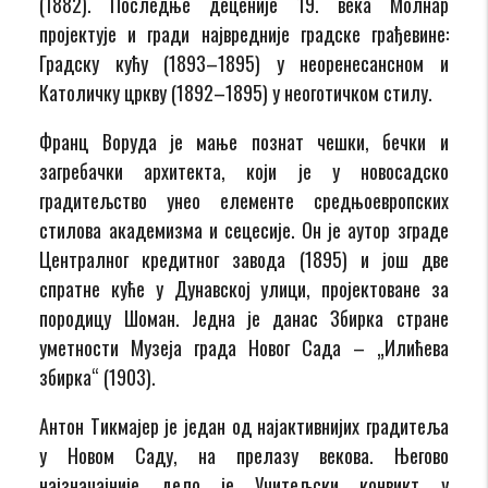
(1882). Последње деценије 19. века Молнар
пројектује и гради највредније градске грађевине:
Градску кућу (1893–1895) у неоренесансном и
Католичку цркву (1892–1895) у неоготичком стилу.
Франц Воруда је мање познат чешки, бечки и
загребачки архитекта, који је у новосадско
градитељство унео елементе средњоевропских
стилова академизма и сецесије. Он је аутор зграде
Централног кредитног завода (1895) и још две
спратне куће у Дунавској улици, пројектоване за
породицу Шоман. Једна је данас Збирка стране
уметности Музеја града Новог Сада – „Илићева
збирка“ (1903).
Антон Тикмајер је један од најактивнијих градитеља
у Новом Саду, на прелазу векова. Његово
најзначајније дело је Учитељски конвикт у