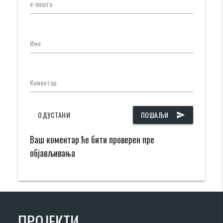
е-пошта
Име
Коментар
ОДУСТАНИ
ПОШАЉИ
send
Ваш коментар ће бити проверен пре
објављивања
ПРОЈЕКТИ