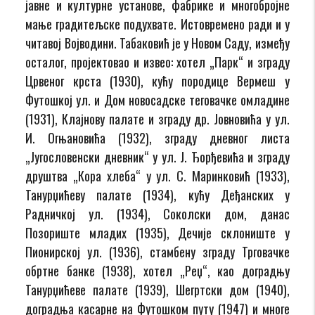
јавне и културне установе, фабрике и многобројне
мање градитељске подухвате. Истовремено ради и у
читавој Војводини. Табаковић је у Новом Саду, између
осталог, пројектовао и извео: хотел „Парк“ и зграду
Црвеног крста (1930), кућу породице Вермеш у
Футошкој ул. и Дом новосадске теговачке омладине
(1931), Клајнову палате и зграду др. Јовновића у ул.
И. Огњановића (1932), зграду дневног листа
„Југословенски дневник“ у ул. Ј. Ђорђевића и зграду
друштва „Кора хлеба“ у ул. С. Маринковић (1933),
Танурџићеву палате (1934), кућу Деђанских у
Радничкој ул. (1934), Соколски дом, данас
Позориште младих (1935), Дечије склониште у
Пионирској ул. (1936), стамбену зграду Трговачке
обртне банке (1938), хотел „Реџ“, као доградњу
Танурџићеве палате (1939), Шегртски дом (1940),
доградња касарне на Футошком путу (1947) и многе