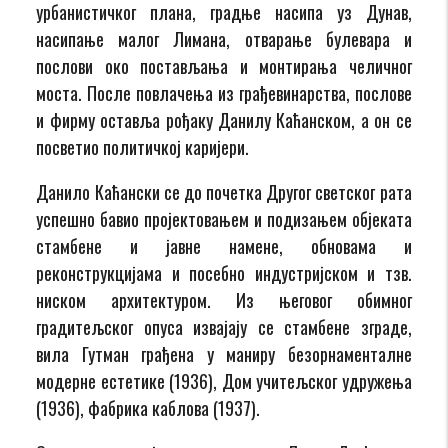
урбанистичког плана, градње насипа уз Дунав,
насипање малог Лимана, отварање булевара и
послови око постављања и монтирања челичног
моста. После повлачења из грађевинарства, послове
и фирму оставља рођаку Данилу Каћанском, а он се
посветио политичкој каријери.
Данило Каћански се до почетка Другог светског рата
успешно бавио пројектовањем и подизањем објеката
стамбене и јавне намене, обновама и
реконструкцијама и посебно индустријском и тзв.
ниском архитектуром. Из његовог обимног
градитељског опуса извајају се стамбене зграде,
вила Гутман грађена у маниру безорнаменталне
модерне естетике (1936), Дом учитељског удружења
(1936), фабрика каблова (1937).