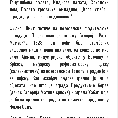
Танурџићева палата, Клајнова палата, Соколски
дом, Палата трговачке омладине, „Кора хлеба“,
зграда „Југословенског дневника“…
Филип Шмит потиче из новосадске градитељске
породице. Пројектовао је зграду Галерија Рајка
Мамузића 1923. год, већи број стамбених
вишеспратница и приватних вила, од којих се истиче
вила Ајкман, индустријске објекте у Беочину и
Врбасу, мађарску реформаторску цркву
(калвинистичку) на новосадском Телепу, а радио је и
за војску. Као извођач радова градио је више
објеката, као што је зграда Продуктивне берзе
(данас Галерија Матице српске) и зграда Хабаг, која
је била средиште предратне немачке заједнице у
Новом Саду.