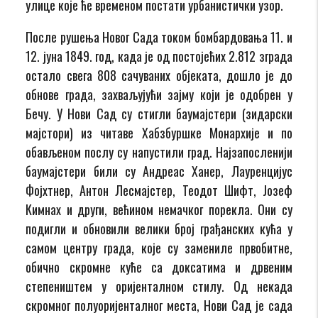
улице које ће временом постати урбанистички узор.
После рушења Новог Сада током бомбардовања 11. и
12. јуна 1849. год, када је од постојећих 2.812 зграда
остало свега 808 сачуваних објеката, дошло је до
обнове града, захваљујући зајму који је одобрен у
Бечу. У Нови Сад су стигли баумајстери (зидарски
мајстори) из читаве Хабзбуршке Монархије и по
обављеном послу су напустили град. Најзапосленији
баумајстери били су Андреас Ханер, Лауренцијус
Фојхтнер, Антон Лесмајстер, Теодот Шифт, Јозеф
Кимнах и други, већином немачког порекла. Они су
подигли и обновили велики број грађанских кућа у
самом центру града, које су замениле првобитне,
обично скромне куће са доксатима и дрвеним
степеништем у оријенталном стилу. Од некада
скромног полуоријенталног места, Нови Сад је сада