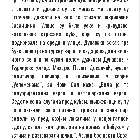
становало и држане су се магазе. На спрату су
штрчали доксати на које се стизало шкрипавим
басамцима. Улице су биле уске и кривудаве,
наткривене стрехама кућа, које су се готово
додиривале на средини улице. Дунавски сокак пре
Буне личио је на турску варош и када је падала киша
могло се ићи по сувом целом дужином Дунавске и
Ћурчијске улице. Михајло Полит Десанчић, чувени
политичар, новинар и књижевник у својим
„Успоменама“, за Нови Сад каже: „Била је то
полуоријентална варош и патријархална варош.
Седело се на клупама пред кућом, књижевници су ту
расправљали своја питања, трговци и занатлије
седели су пред својим локалима у оријенталном
оделу, са плитким ципелама на ногама и ћибуком у
устима и разговарали грчки
“. Услед бројности Срба,
.