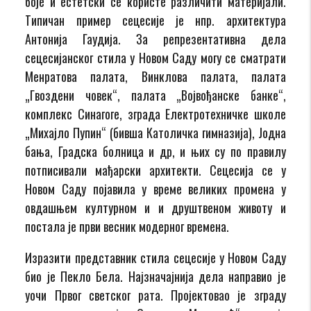
боје и естетски се користе различити материјали.
Типичан пример сецесије је нпр. архитектура
Антонија Гаудија. За репрезентативна дела
сецесијанског стила у Новом Саду могу се сматрати
Менратова палата, Винклова палата, палата
„Гвоздени човек“, палата „Војвођанске банке“,
комплекс Синагоге, зграда Електротехничке школе
„Михајло Пупин“ (бивша Католичка гимназија), Јодна
бања, Градска болница и др, и њих су по правилу
потписивали мађарски архитекти. Сецесија се у
Новом Саду појавила у време великих промена у
овдашњем културном и и друштвеном животу и
постала је први весник модерног времена.
Изразити представник стила сецесије у Новом Саду
био је Пекло Бела. Најзначајнија дела направио је
уочи Првог светског рата. Пројектовао је зграду