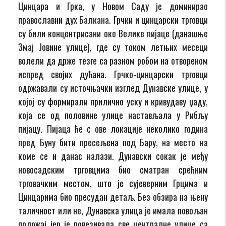
Цинцара и Грка, у Новом Саду је доминирао
православни дух Балкана. Грчки и цинцарски трговци
су били концентрисани око Велике пијаце (данашње
Змај Јовине улице), где су током летњих месеци
волели да држе тезге са разном робом на отвореном
испред својих дућана. Грчко-цинцарски трговци
одржавали су источњачки изглед Дунавске улице, у
којој су формирали прилично уску и кривудаву џаду,
која се од половине улице настављала у Рибљу
пијацу. Пијаца ће с ове локације неколико година
пред Буну бити пресељена под Бару, на место на
коме се и данас налази. Дунавски сокак је међу
новосадским трговцима био сматран срећним
трговачким местом, што је сујеверним Грцима и
Цинцарима био пресудан детаљ. Без обзира на њену
таличност или не, Дунавска улица је имала повољан
положај јер је повезивала све централне улице са