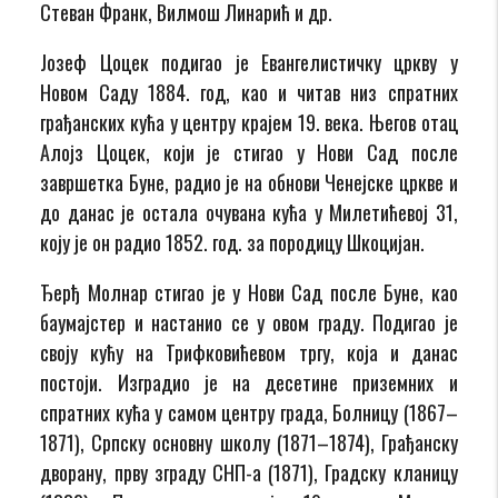
Стеван Франк, Вилмош Линарић и др.
Јозеф Цоцек подигао је Евангелистичку цркву у
Новом Саду 1884. год, као и читав низ спратних
грађанских кућа у центру крајем 19. века. Његов отац
Алојз Цоцек, који је стигао у Нови Сад после
завршетка Буне, радио је на обнови Ченејске цркве и
до данас је остала очувана кућа у Милетићевој 31,
коју је он радио 1852. год. за породицу Шкоцијан.
Ђерђ Молнар стигао је у Нови Сад после Буне, као
баумајстер и настанио се у овoм граду. Подигао је
своју кућу на Трифковићевом тргу, која и данас
постоји. Изградио је на десетине приземних и
спратних кућа у самом центру града, Болницу (1867–
1871), Српску основну школу (1871–1874), Грађанску
дворану, прву зграду СНП-а (1871), Градску кланицу