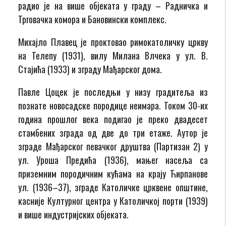
радио је на више објеката у граду – Радничка и
Трговачка комора и Бановински комплекс.
Михајло Плавец је проктовао римокатоличку цркву
на Телепу (1931), вилу Милана Влчека у ул. В.
Стајића (1933) и зграду Мађарског дома.
Павле Цоцек је последњи у низу градитеља из
познате новосадске породице неимара. Током 30-их
година прошлог века подигао је преко двадесет
стамбених зграда од две до три етаже. Аутор је
зграде Мађарског певачког друштва (Партизан 2) у
ул. Уроша Предића (1936), мањег насеља са
приземним породичним кућама на крају Ћирпанове
ул. (1936–37), зграде Католичке црквене општине,
касније Културног центра у Католичкој порти (1939)
и више индустријских објеката.