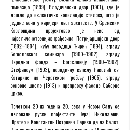
гимназија (1899), Владичански двор (1901), где је
дошло до еклектичке копилације стилова, што је
јединствено у каријери овог архитекте. У Сремским
Карловцима пројектовао је неке од
највеличанственијих грађевина: Патријаршијски двор
(1892–1894), кућу породице Ћирић (1894), зграду
Богословског семинара (1900–1902), зграду
Народног фонда – Богословију (1900–1902),
Стефанеум (1903), породичну капелу Николић св.
Катарине на Чератском гробљу (1905), зграду
основне школе (1913) и преправку фасаде Саборне
цркве.
Почетком 20-их година 20. века у Новом Саду се
деловали руски пројектанти Јурај Николајевич
Шретер и Константин Петрович Паризо да ла Валет.
Они су подигли Дом народног здравља (Диспанзер)