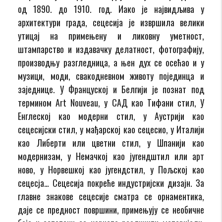
од 1890. до 1910. год. Иако је највидљива у
архитектури града, сецесија је извршила велики
утицај на примењену и ликовну уметност,
штампарство и издавачку делатност, фотографију,
производњу разгледница, а њен дух се осећао и у
музици, моди, свакодневном животу појединца и
заједнице. У Француској и Белгији је познат под
термином Art Nouveau, у САД као Тифани стил, У
Енглеској као модерни стил, у Аустрији као
сецесијски стил, у мађарској као сецесио, у Италији
као Либерти или цветни стил, у Шпанији као
модернизам, у Немачкој као југендштил или арт
ново, у Норвешкој као југендстил, у Пољској као
сецесја… Сецесија покреће индустријски дизајн. За
главне знакове сецесије сматра се орнаментика,
даје се предност површини, примењују се необичне