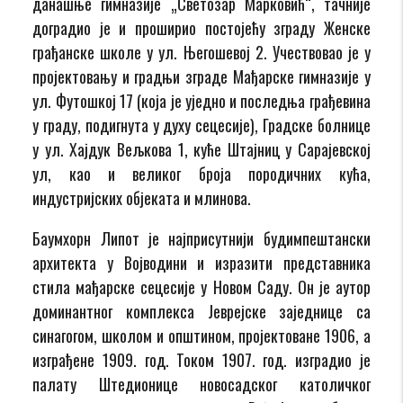
данашње гимназије „Светозар Марковић“, тачније
доградио је и проширио постојећу зграду Женске
грађанске школе у ул. Његошевој 2. Учествовао је у
пројектовању и градњи зграде Мађарске гимназије у
ул. Футошкој 17 (која је уједно и последња грађевина
у граду, подигнута у духу сецесије), Градске болнице
у ул. Хајдук Вељкова 1, куће Штајниц у Сарајевској
ул, као и великог броја породичних кућа,
индустријских објеката и млинова.
Баумхорн Липот је најприсутнији будимпештански
архитекта у Војводини и изразити представника
стила мађарске сецесије у Новом Саду. Он је аутор
доминантног комплекса Јеврејске заједнице са
синагогом, школом и општином, пројектоване 1906, а
изграђене 1909. год. Током 1907. год. изградио је
палату Штедионице новосадског католичког