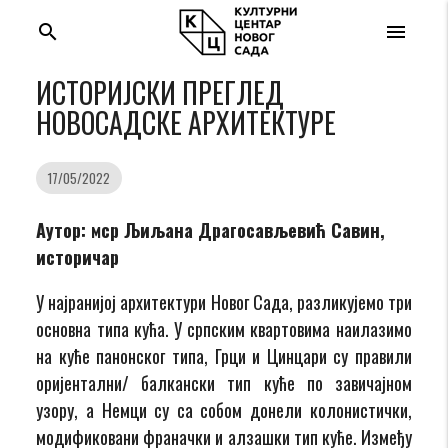
search
menu
ИСТОРИЈСКИ ПРЕГЛЕД
НОВОСАДСКЕ АРХИТЕКТУРЕ
17/05/2022
Аутор: мср Љиљана Драгосављевић Савин,
историчар
У најранијој архитектури Новог Сада, разликујемо три
основна типа кућа. У српским квартовима наилазимо
на куће панонског типа, Грци и Цинцари су правили
оријентални/ балкански тип куће по завичајном
узору, а Немци су са собом донели колонистички,
модификовани франачки и алзашки тип куће. Између