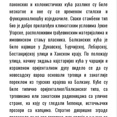
панонских и колонистичких кућа разлике су биле
незнатне и оне су се временом стилски и
функционалношћу изједначиле. Сваки стамбени тип
био је добро прилагођен климатским условима Јужне
Угарске, расположивим грађевинским материјалима и
имовинском стању власника. Балканских кућа је
било највише у Дунавској, Ћурчијској, Лебарској,
Бостанџијској улици и Ханском крају. По положају
улица, начину зидања најстаријих кућа у чаршији и
израженом оријенталном духу видело се да су
новосадску варош основали трговци и занатлије
пореклом из турских крајева на Балкану. Куће су
биле типично оријенталног/балканског типа, са
трговинама или занатским радионицама са уличне
стране, на коју су гледали ћепенци, источњачки
прозори са капцима. Спратне дворишне зграде
протезале су се иза трговине дуж авлије и у њима се