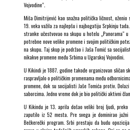
Vojvodine“.
Miša Dimitrijević kao snažna politička ličnost, oženio
19. veka važila za najlepšu i najbogatiju Srpkinju tada.
stranke učestvovao na skupu u hotelu „Panorama“ u B
potrebne nove velike promene i svojim političkim potez
na skupu. Taj skup je podržao i Jaša Tomić sa socijali
nikakve promene među Srbima u Ugarskoj Vojvodini.
U Kikindi je 1887. godine takođe organizovan sličan sk
raspravljalo o političkim promenama među odbornicima
promene, dok su socijalisti Jaše Tomića protiv. Dolaz
saborcima. Jedno vreme dok je bio politički aktivni čla
U Kikindu je 13. aprila došao veliki broj ljudi, pr
zaputilo iz 52 mesta. Pre svega je dominirao južni B
Bečkerečki program. Srbi prestaju da budu opozicija