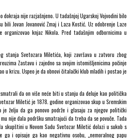
o dokraja nije razjašnjeno. U tadašnjoj Ugarskoj Vojvodini bilo
u bili Jovan Jovanović Zmaj i Laza Kostić. Uz odobrenje Laze
ne organizovao knjaz Nikola. Pred tadašnjim odbornicima u
g stanja Svetozara Miletića, koji završava u zatvoru zbog
reuzima Zastavu i zajedno sa svojim istomišljenicima počinje
o u krizu. Uspeo je da obnovi čitalački klub mladih i postao je
smatrali da on više neće biti u stanju da deluje kao politička
 Svetozar Miletić je 1878. godine organizovao skup u Sremskim
 je želju da ga ponovo podrže i glasaju za njegov politički
i mu nije dala podršku smatrajući da treba da se povuče. Tada
 Na skupštini u Novom Sadu Svetozar Miletić dolazi u sukob s
uje ga i opisuje ga kao negativnu osobu, „nemoralnog papu