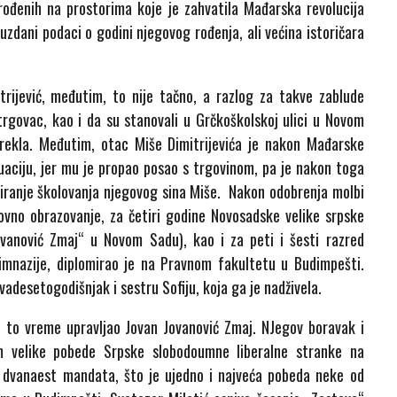
rođenih na prostorima koje je zahvatila Mađarska revolucija
uzdani podaci o godini njegovog rođenja, ali većina istoričara
rijević, međutim, to nije tačno, a razlog za takve zablude
 trgovac, kao i da su stanovali u Grčkoškolskoj ulici u Novom
rekla. Međutim, otac Miše Dimitrijevića je nakon Mađarske
uaciju, jer mu je propao posao s trgovinom, pa je nakon toga
diranje školovanja njegovog sina Miše. Nakon odobrenja molbi
novno obrazovanje, za četiri godine Novosadske velike srpske
ovanović Zmaj“ u Novom Sadu), kao i za peti i šesti razred
mnazije, diplomirao je na Pravnom fakultetu u Budimpešti.
vadesetogodišnjak i sestru Sofiju, koja ga je nadživela.
u to vreme upravljao Jovan Jovanović Zmaj. NJegov boravak i
 velike pobede Srpske slobodoumne liberalne stranke na
k dvanaest mandata, što je ujedno i najveća pobeda neke od