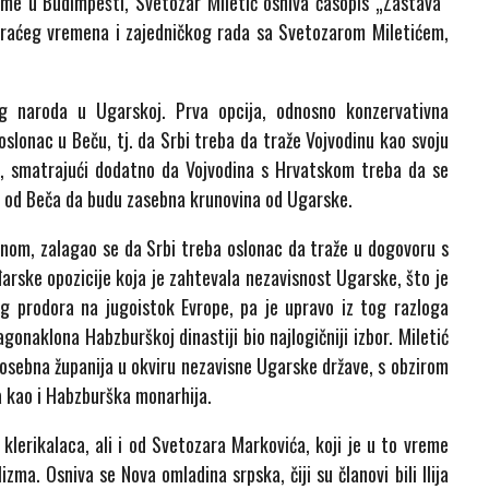
reme u Budimpešti, Svetozar Miletić osniva časopis „Zastava“
n kraćeg vremena i zajedničkog rada sa Svetozarom Miletićem,
kog naroda u Ugarskoj. Prva opcija, odnosno konzervativna
oslonac u Beču, tj. da Srbi treba da traže Vojvodinu kao svoju
u, smatrajući dodatno da Vojvodina s Hrvatskom treba da se
aže od Beča da budu zasebna krunovina od Ugarske.
nom, zalagao se da Srbi treba oslonac da traže u dogovoru s
arske opozicije koja je zahtevala nezavisnost Ugarske, što je
 prodora na jugoistok Evrope, pa je upravo iz tog razloga
gonaklona Habzburškoj dinastiji bio najlogičniji izbor. Miletić
posebna županija u okviru nezavisne Ugarske države, s obzirom
va kao i Habzburška monarhija.
klerikalaca, ali i od Svetozara Markovića, koji je u to vreme
izma. Osniva se Nova omladina srpska, čiji su članovi bili Ilija