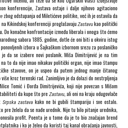
rotive ničemu, ali teže da se kod Ugarskih vlasti izdejstvuje
on konferencije, Zastava ostaje i dalje njihovo agitaciono
zbog odstupanja od Miletićeve politike, već ih je ostavila da
ve
i na Kikindskoj konferenciji proglašavaju
kao politički
Zastavu
du. Do konačne konfrontacije između liberala i onoga što ćemo
narodnog sabora 1885. godine, dotle će oni biti u okviru istog
o ponovljenih izbora u Šajkaškom izbornom srezu za poslaničko
 je da se izabere novi poslanik. Miša Dimitrijević je na tim
na to da nije imao nikakav politički organ, nije imao štampu
itičke stavove, on je uspeo da putem jednog manje čitanog
iše kroz terenski rad. Zanimljivo je da dolazi do nestrpljenja
ilice Tomić i Đorđa Dimitrijevića, koji nije povezan s Mišom
tabiliteti da kupe što pre
, ali oni na kraju odugovlače
Zastavu
st
kako ne bi gubili štampariju i sve ostalo.
Srpska zastava
o pre želela da se nađe urednik. Nije tu bilo pitanje urednika,
donosila profit. Poenta je u tome da je to bio značajan brend
tplatnika i ko je želeo da koristi taj kanal obraćanja javnosti,