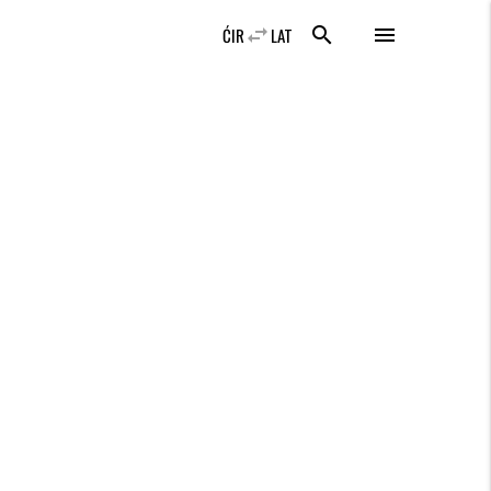
swap_horiz
search
menu
ĆIR
LAT