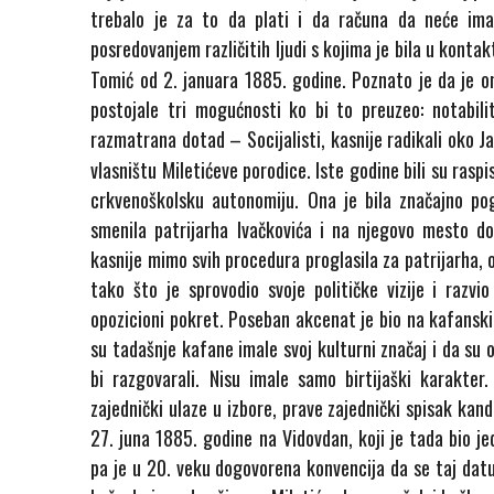
trebalo je za to da plati i da računa da neće imat
posredovanjem različitih ljudi s kojima je bila u konta
Tomić od 2. januara 1885. godine. Poznato je da je o
postojale tri mogućnosti ko bi to preuzeo: notabilite
razmatrana dotad – Socijalisti, kasnije radikali oko J
vlasništu Miletićeve porodice. Iste godine bili su rasp
crkvenoškolsku autonomiju. Ona je bila značajno p
smenila patrijarha Ivačkovića i na njegovo mesto d
kasnije mimo svih procedura proglasila za patrijarha, 
tako što je sprovodio svoje političke vizije i razvi
opozicioni pokret. Poseban akcenat je bio na kafansk
su tadašnje kafane imale svoj kulturni značaj i da su o
bi razgovarali. Nisu imale samo birtijaški karakter
zajednički ulaze u izbore, prave zajednički spisak kan
27. juna 1885. godine na Vidovdan, koji je tada bio j
pa je u 20. veku dogovorena konvencija da se taj dat