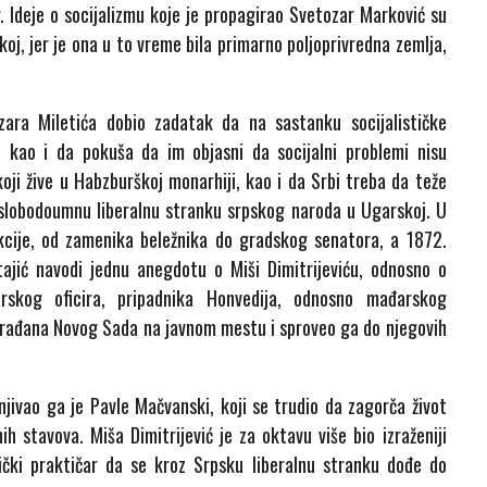
r. Ideje o socijalizmu koje je propagirao Svetozar Marković su
skoj, jer je ona u to vreme bila primarno poljoprivredna zemlja,
zara Miletića dobio zadatak da na sastanku socijalističke
, kao i da pokuša da im objasni da socijalni problemi nisu
oji žive u Habzburškoj monarhiji, kao i da Srbi treba da teže
u slobodoumnu liberalnu stranku srpskog naroda u Ugarskoj. U
kcije, od zamenika beležnika do gradskog senatora, a 1872.
jić navodi jednu anegdotu o Miši Dimitrijeviću, odnosno o
rskog oficira, pripadnika Honvedija, odnosno mađarskog
građana Novog Sada na javnom mestu i sproveo ga do njegovih
jivao ga je Pavle Mačvanski, koji se trudio da zagorča život
ih stavova. Miša Dimitrijević je za oktavu više bio izraženiji
itički praktičar da se kroz Srpsku liberalnu stranku dođe do