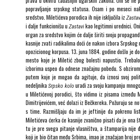
prava u okviru tadašnjih ugarskih zakona. Oni se ne p
popravljanje srpskog statusa. Osam i po meseci nak
sredstvo. Miletićeva porodica ih nije isključila iz
Zasta
i dalje funkcionišu u
kao legitimni urednici. On
Zastavi
organ za sredstvo kojim će dalje širiti svoju propagan
kasnije zvati radikalima doći će nakon izbora Srpskog 
opozicionog korpusa. 13. juna 1884. godine došlo je d
mesto koje je Miletić zbog bolesti napustio. Trebalo
izborima uspeo da odnese značajnu pobedu. S obzirom 
putem koje je mogao da agituje, da iznosi svoj pol
nedeljnika
uradi za svoju kampanju mnogo v
Srpsko kolo
u Miletićevoj porodici, što vidimo iz pisama između M
Dimitrijevićem, već dolazi iz Bečkereka. Požuruju se no
s time. Razmišljaju da im je jeftinije da pokrenu li
Miletićeva ćerka će kasnije zvanično pisati da je ona št
tu je pre svega pitanje vlasništva, a štamparija nije 
koji je bio čitan među Srbima, imao je značajan broj pre