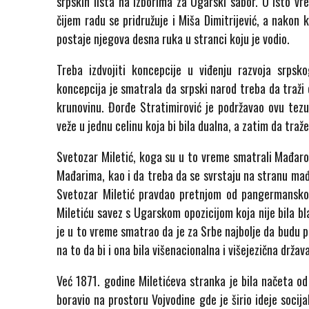
srpskih lista na izborima za Ugarski sabor. U isto v
čijem radu se pridružuje i Miša Dimitrijević, a nako
postaje njegova desna ruka u stranci koju je vodio.
Treba izdvojiti koncepcije u viđenju razvoja srps
koncepcija je smatrala da srpski narod treba da traži 
krunovinu. Đorđe Stratimirović je podržavao ovu tez
veže u jednu celinu koja bi bila dualna, a zatim da tr
Svetozar Miletić, koga su u to vreme smatrali Mađaro
Mađarima, kao i da treba da se svrstaju na stranu mađ
Svetozar Miletić pravdao pretnjom od pangermanskog
Miletiću savez s Ugarskom opozicijom koja nije bila bla
je u to vreme smatrao da je za Srbe najbolje da budu 
na to da bi i ona bila višenacionalna i višejezična drža
Već 1871. godine Miletićeva stranka je bila načeta od 
boravio na prostoru Vojvodine gde je širio ideje socijal