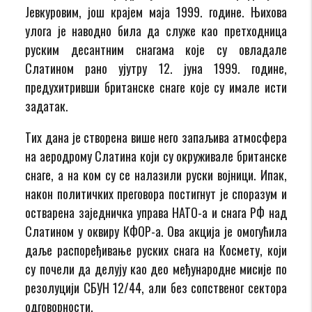
Јевкуровим, још крајем маја 1999. године. Њихова
улога је наводно била да служе као претходница
руским десантним снагама које су овладале
Слатином рано ујутру 12. јуна 1999. године,
предухитривши британске снаге које су имале исти
задатак.
Тих дана је створена више него запаљива атмосфера
на аеродрому Слатина који су окруживале британске
снаге, а на ком су се налазили руски војници. Ипак,
након политичких преговора постигнут је споразум и
остварена заједничка управа НАТО-а и снага РФ над
Слатином у оквиру КФОР-а. Ова акција је омогућила
даље распоређивање руских снага на Космету, који
су почели да делују као део међународне мисије по
резолуцији СБУН 12/44, али без сопственог сектора
одговорности.