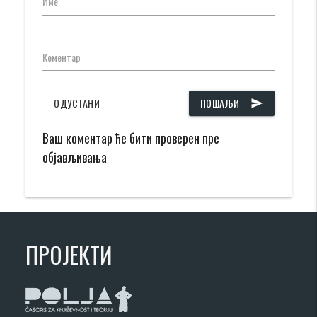
Име
Коментар
ОДУСТАНИ
ПОШАЉИ
send
Ваш коментар ће бити проверен пре
објављивања
ПРОЈЕКТИ