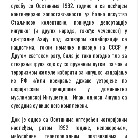
сукобу са Осетинима 1992. године и са осећајем
континуиране запостављености, уз болно искуство
Стаљинове колективне, принудне депортације
ингушког (и других народа, такође чеченског) у
централну Азију, под изговором колаборације са
нацистима, током немачке инвазије на СССР у
Другом светском рату, била је тако погодно тло за
стварање група које су се оружаним путем, па чак и
тероризмом желеле изборити за ингушко издвајање
из РФ и/или креирање државе устројене по
шеријатским принципима у доминантно
муслиманској Ингушетији. Ипак, односи Ингуша са
суседима су више него комплексни.
Док је однос са Осетинима оптерећен историјским
наслеђем, ратом 1992. године, неповерењем,
међусобним територијалним претензијама и