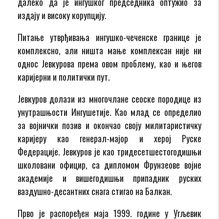
далеко да је ингушког председника оптужио за
издају и високу корупцију.
Питање утврђивања ингушко-чеченске границе је
комплексно, али ништа мање комплексан није ни
однос Јевкурова према овом проблему, као и његов
каријерни и политички пут.
Јевкуров долази из многочлане сеоске породице из
унутрашњости Ингушетије. Као млад се определио
за војнички позив и окончао своју милитаристичку
каријеру као генерал-мајор и херој Руске
Федерације. Јевкуров је као тридесетшестогодишњи
школовани официр, са дипломом Фрунзеове војне
академије и вишегодишњи припадник руских
ваздушно-десантних снага стигао на Балкан.
Прво је распоређен маја 1999. године у Угљевик