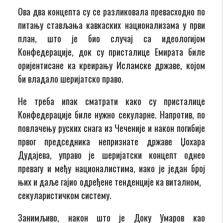
Ова два концепта су се разликовала превасходно по
питању стављања кавкаских национализама у први
план, што је био случај са идеологијом
Конфедерације, док су присталице Емирата биле
оријентисане ка креирању Исламске државе, којом
би владало шеријатско право.
Не треба ипак сматрати како су присталице
Конфедерације биле нужно секуларне. Напротив, по
повлачењу руских снага из Чеченије и након погибије
првог председника непризнате државе Џохара
Дудајева, управо је шеријатски концепт однео
превагу и међу националистима, иако је један број
њих и даље гајио одређене тенденције ка виталном,
секуларистичком систему.
Занимљиво, након што је Доку Умаров као