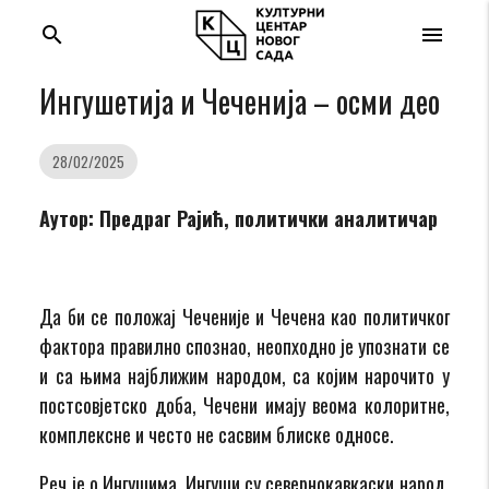
search
menu
Ингушетија и Чеченија – осми део
28/02/2025
Аутор: Предраг Рајић, политички аналитичар
Да би се положај Чеченије и Чечена као политичког
фактора правилно спознао, неопходно је упознати се
и са њима најближим народом, са којим нарочито у
постсовјетско доба, Чечени имају веома колоритне,
комплексне и често не сасвим блиске односе.
Реч је о Ингушима. Ингуши су севернокавкаски народ.