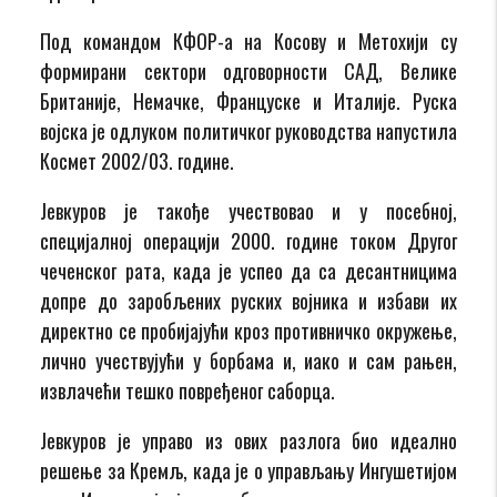
Под командом КФОР-а на Косову и Метохији су
формирани сектори одговорности САД, Велике
Британије, Немачке, Француске и Италије. Руска
војска је одлуком политичког руководства напустила
Космет 2002/03. године.
Јевкуров је такође учествовао и у посебној,
специјалној операцији 2000. године током Другог
чеченског рата, када је успео да са десантницима
допре до заробљених руских војника и избави их
директно се пробијајући кроз противничко окружење,
лично учествујући у борбама и, иако и сам рањен,
извлачећи тешко повређеног саборца.
Јевкуров је управо из ових разлога био идеално
решење за Кремљ, када је о управљању Ингушетијом