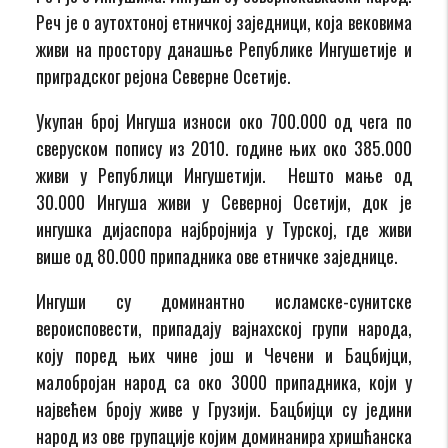
Реч је о аутохтоној етничкој заједници, која вековима
живи на простору данашње Републике Ингушетије и
приградског рејона Северне Осетије.
Укупан број Ингуша износи око 700.000 од чега по
сверуском попису из 2010. године њих око 385.000
живи у Републици Ингушетији. Нешто мање од
30.000 Ингуша живи у Северној Осетији, док је
ингушка дијаспора најбројнија у Турској, где живи
више од 80.000 припадника ове етничке заједнице.
Ингуши су доминантно исламске-сунитске
вероисповести, припадају вајнахској групи народа,
коју поред њих чине још и Чечени и Бацбијци,
малобројан народ са око 3000 припадника, који у
највећем броју живе у Грузији. Бацбијци су једини
народ из ове групације којим доминанира хришћанска