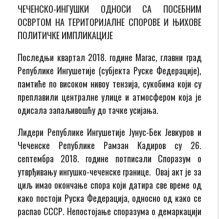
ЧЕЧЕНСКО-ИНГУШКИ ОДНОСИ СА ПОСЕБНИМ
ОСВРТОМ НА ТЕРИТОРИЈАЛНЕ СПОРОВЕ И ЊИХОВЕ
ПОЛИТИЧКЕ ИМПЛИКАЦИЈЕ
Последњи квартал 2018. године Магас, главни град
Републике Ингушетије (субјекта Руске Федерације),
памтиће по високом нивоу тензија, сукобима који су
преплавили централне улице и атмосфером која је
одисала запаљивошћу до тачке усијања.
Лидери Републике Ингушетије Јунус-Бек Јевкуров и
Чеченске Републике Рамзан Кадиров су 26.
септембра 2018. године потписали Споразум о
утврђивању ингушко-чеченске границе. Овај акт је за
циљ имао окончање спора који датира све време од
како постоји Руска Федерација, односно од како се
распао СССР. Непостојање споразума о демаркацији