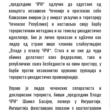
„председник ЧРИˮ одлучио да одустане од
концепта независне Чеченије и прогласио себе
Кавкаским емиром (а у емират укључио и територију
Чеченске Републике) и настављао своју борбу
терористичким методама и на темељу џихадистичке
идеологије, био је лично проказан и одбачен као
лидер од стране више чланова слабоутицајне
„Владе у егзилу ЧРИˮ. Стога и не сме да чуди
обимна делатност како федералних, тако и
републичких снага безбедности на овом простору, у
борби против незаконитих оружаних групација и
терориста џихадистичке провенијенције.
Управо је лидер чеченских сепаратиста и
декларисани терориста, бивши „председник Владе
ЧРИˮ Шамил Басајев, погинуо у Ингушетији.
Ингушетија фрустрирана поразом у краткотрајном