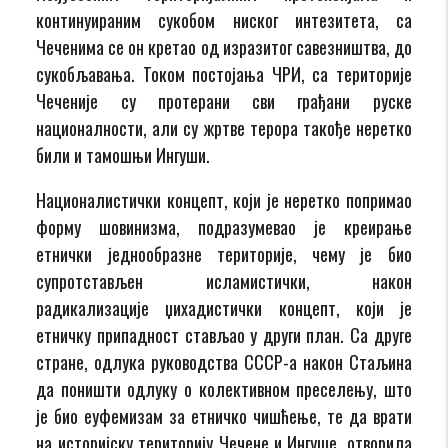
континуираним сукобом ниског интезитета, са
Чеченима се он кретао од изразитог савезништва, до
сукобљавања. Током постојања ЧРИ, са територије
Чеченије су протерани сви грађани руске
националности, али су жртве терора такође неретко
били и тамошњи Ингуши.
Националистички концепт, који је неретко попримао
форму шовинизма, подразумевао је креирање
етнички једнообразне територије, чему је био
супротстављен исламистички, након
радикализације џихадистички концепт, који је
етничку припадност стављао у други план. Са друге
стране, одлука руководства СССР-а након Стаљина
да поништи одлуку о колективном преселењу, што
је био еуфемизам за етничко чишћење, те да врати
на историјску територију Чечене и Ингуше, отворила