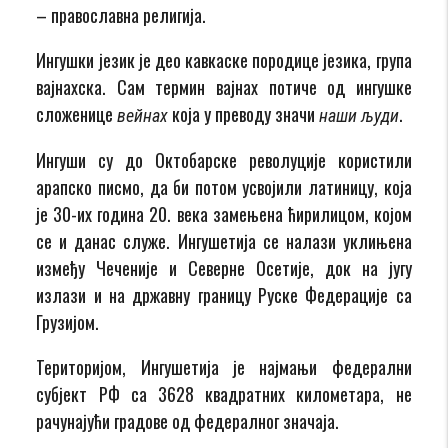
– православна религија.
Ингушки језик је део кавкаске породице језика, група
вајнахска. Сам термин вајнах потиче од ингушке
сложенице
која у преводу значи
.
вейнах
наши људи
Ингуши су до Октобарске револуције користили
арапско писмо, да би потом усвојили латиницу, која
је 30-их година 20. века замењена ћирилицом, којом
се и данас служе. Ингушетија се налази уклињена
између Чеченије и Северне Осетије, док на југу
излази и на државну границу Руске Федерације са
Грузијом.
Територијом, Ингушетија је најмањи федерални
субјект РФ са 3628 квадратних километара, не
рачунајући градове од федералног значаја.