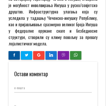
је могућност инволвирања Ингуша у руско/совјетско
друштво. Инфраструктурна улагања која су
уследила у тадашњу Чеченско-ингушку Републику,
као и пријављивање сразмерно великог броја Ингуша
у федералне оружане снаге и безбедносне
структуре, створили су климу повољну за превагу
лојалистичког модела.
Остави коментар
е-пошта