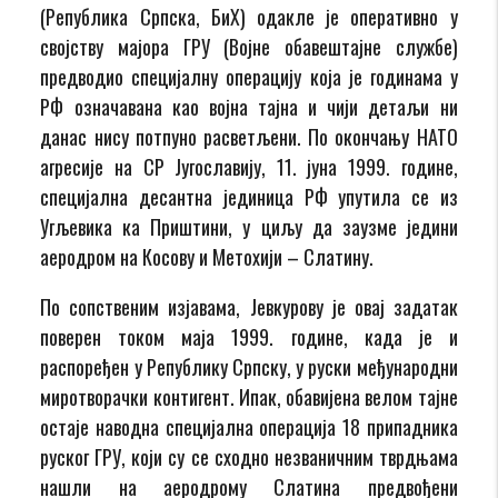
(Република Српска, БиХ) одакле је оперативно у
својству мајора ГРУ (Војне обавештајне службе)
предводио специјалну операцију која је годинама у
РФ означавана као војна тајна и чији детаљи ни
данас нису потпуно расветљени. По окончању НАТО
агресије на СР Југославију, 11. јуна 1999. године,
специјална десантна јединица РФ упутила се из
Угљевика ка Приштини, у циљу да заузме једини
аеродром на Косову и Метохији – Слатину.
По сопственим изјавама, Јевкурову је овај задатак
поверен током маја 1999. године, када је и
распоређен у Републику Српску, у руски међународни
миротворачки контигент. Ипак, обавијена велом тајне
остаје наводна специјална операција 18 припадника
руског ГРУ, који су се сходно незваничним тврдњама
нашли на аеродрому Слатина предвођени