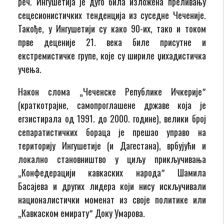
реч. Ингушетија је дуго била изложена преливању
сецесионистичких тенденција из суседне Чеченије.
Такође, у Ингушетији су како 90-их, тако и током
прве деценије 21. века биле присутне и
екстремистичке групе, које су шириле џихадистичка
учења.
Након слома „Чеченске Републике Ичкеријеˮ
(краткотрајне, самопроглашене државе која је
егзистирала од 1991. до 2000. године), велики број
сепаратистичких бораца је прешао управо на
територију Ингушетије (и Дагестана), врбујући и
локално становништво у циљу прикључивања
„Конфедерацији кавкаских народаˮ Шамила
Басајева и других лидера који нису искључивали
националистички моменат из своје политике или
„Кавкаском емиратуˮ Доку Умарова.