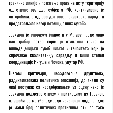
граничне линије и полагање права на исту територију
од стране ова два субјекта РФ, континуирано је
оптерећивало односе два севернокавкаска народа и
представљало извор потенцијалних сукоба.
Јевкуров је споразум јавности у Магасу представио
као храбар потез којим је стављена тачка на
вишедеценијски сукоб ниског интензитета који је
спречавао квалитетнију сарадњу и виши степен
координације Ингуша и Чечена, унутар РФ.
Његови критичари, незадовољна друштвена,
радикализована политичка опозиција, дочекали су
овај поступак са неодобравањем уз оцену како је
Јевкуров подлегао страху и притисцима из Грозног,
плашећи се могуће одмазде чеченског лидера, док
је мањи број политичких противника отишао тако