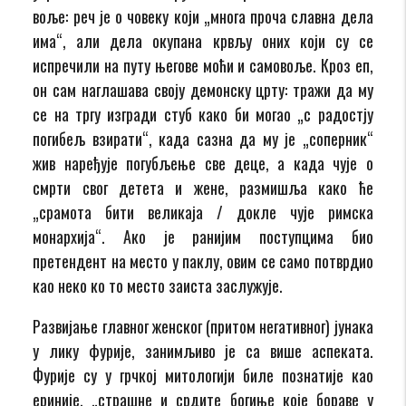
воље: реч је о човеку који „многа проча славна дела
има“, али дела окупана крвљу оних који су се
испречили на путу његове моћи и самовоље. Кроз еп,
он сам наглашава своју демонску црту: тражи да му
се на тргу изгради стуб како би могао „с радостју
погибељ взирати“, када сазна да му је „соперник“
жив наређује погубљење све деце, а када чује о
смрти свог детета и жене, размишља како ће
„срамота бити великаја / докле чује римска
монархија“. Ако је ранијим поступцима био
претендент на место у паклу, овим се само потврдио
као неко ко то место заиста заслужује.
Развијање главног женског (притом негативног) јунака
у лику фурије, занимљиво је са више аспеката.
Фурије су у грчкој митологији биле познатије као
ериније, „страшне и срдите богиње које бораве у