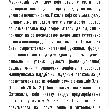
Маринковић ову причу која стаје у свега пет
библијских секвенци, развија у радњу мотивисану
упливом нечистих сила. Рахила, која се у
Јеванђељу
помиње само на једном месту, у епу добија простор
за ламентовање над својом мртвом децом, али и
прилику да се посредством њеног лика сугестивно
ослика опозиција добра и зла, тиме што ће њен лик
бити супротстављен негативној јунакињи, фурији,
која конце живота других држи у својим рукама,
односно – устима. „Уместо (конвенционалног)
бацања чини и вашарских враџбина, способност
манипулисања најдубљим људским страховима је
представљена као најмоћније оружје еманације Зла“
(Ераковић 2015: 121). Још је занимљива и пасивност
Сатанаила, који читаву акцију предупређивања
опстанка у животу Маријиног и Јосифовог сина,
преусмерава на „слуге верне и хитроносне /