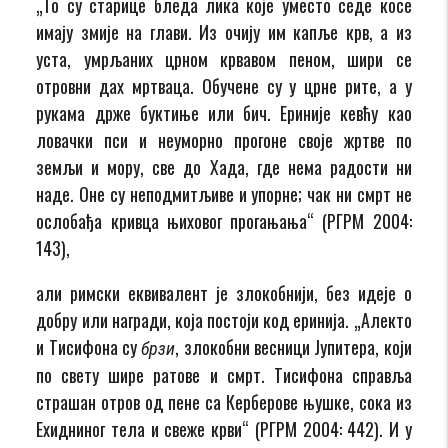
„То су старице бледа лика које уместо седе косе
имају змије на глави. Из очију им капље крв, а из
уста, умрљаних црном крвавом пеном, шири се
отровни дах мртваца. Обучене су у црне рите, а у
рукама држе буктиње или бич. Ериније кевћу као
ловачки пси и неуморно прогоне своје жртве по
земљи и мору, све до Хада, где нема радости ни
наде. Оне су неподмитљиве и упорне; чак ни смрт не
ослобађа кривца њиховог прогањања“ (РГРМ 2004:
143),
али римски еквивалент је злокобнији, без идеје о
добру или награди, која постоји код еринија. „Алекто
и Тисифона су
, злокобни весници Јупитера, који
брзи
по свету шире ратове и смрт. Тисифона справља
страшан отров од пене са Керберове њушке, сока из
Ехидниног тела и свеже крви“ (РГРМ 2004: 442). И у