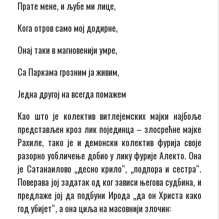
Прате мене, и љубе ми лице,
Кога отров само мој додирне,
Онај таки в магновенији умре,
Са Паркама грозним ја живим,
Једна другој на всегда помажем
Као што је колектив витлејемских мајки најбоље
представљен кроз лик појединца – злосрећне мајке
Рахиле, тако је и демонски колектив фурија своје
разорно уобличење добио у лику фурије Алекто. Она
је Сатанаилово „десно крило“, „подпора и сестра“.
Поверава јој задатак од ког зависи његова судбина, и
предлаже јој да подбуни Ирода „да он Христа како
год убијет“, а она циља на масовнији злочин: