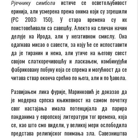
истиче се осветољубивост
Рјечнику симбола
еринија, али усмерена према онима који су згрешили
(РС 2003: 150). У стара времена су их
поистовећивали са савешћу. Алекто на сличан начин
делује на Ирода, али у негативном смислу. Она
одагнава мисао о савести, за коју ће се испоставити
да је тиранин и нема, али утиче на његову свест
својом слаткоречивошћу и ласкањем, комбинујући
фабриковану побуну која се спрема и могућност да се
читава ствар оконча срећно по њега, али и по ђавола.
Развијањем лика фурије, Маринковић је доказао да
је модерна српска књижевност на самом почетку
свог настајања имала потенцијала да парира
панданима у европској литератури тог времена, која
се, као што смо видели, у великој мери ослободила
представа религијског поимања зла. Савезништва