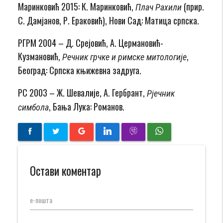
Маринковић 2015: К. Маринковић,
(прир.
Плач Рахили
С. Дамјанов, Р. Ераковић), Нови Сад: Матица српска.
РГРМ 2004 – Д. Срејовић, А. Цермановић-
Кузмановић,
,
Речник грчке и римске митологије
Београд: Српска књижевна задруга.
РС 2003 – Ж. Шевалије, А. Гербрант,
Рјечник
, Бања Лука: Романов.
симбола
Остави коментар
е-пошта