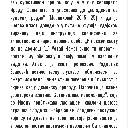
већ сугестивном причом коју је у сну сервирала
Ироду. Осим што га упозорава да „младенец се
чудесниј родио“ (Маринковић 2015: 25) и да је
његова власт доведена у питање, фурија јудејском
тиранину даје инструкције специфичне за
хипнотисане и наркотизоване особе: „И покажи свету
да не дремаш […] Устај! Немој више ти спавати“,
притом му обећавајући своју помоћ у извршењу
задатка. Алекто је вешт преговарач. Радослав
Ераковић истиче њену лукавост облачењем „во
смертних одело“, чиме стиче поверење и блискост, а
скрива своју демонску природу. Нарочито је важна
„ораторска вештина Сатанаилове изасланице“, која
се Ироду приближава ласкањем, хвалећи његова
страшна злодела. Набрајањем Иродових поступака
који су га довели на трон, постаје јасно зашто је
управо он постао инструмент извршења Сатанаилове