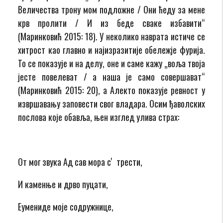
Величества трону мом подложне / Они ћеду за мене
крв пролити / И из беде сваке избавити“
(Маринковић 2015: 18). У неколико наврата истиче се
хитрост као главно и најизразитије обележје фурија.
То се показује и на делу, оне и саме кажу „воља твоја
јесте повелеват / а наша је само совершават“
(Маринковић 2015: 20), а Алекто показује ревност у
извршавању заповести свог владара. Осим ђаволских
послова које обавља, њен изглед улива страх:
От мог звука Ад сав мора сʼ трести,
И каменње и дрво пуцати,
Еумениде моје содружнице,