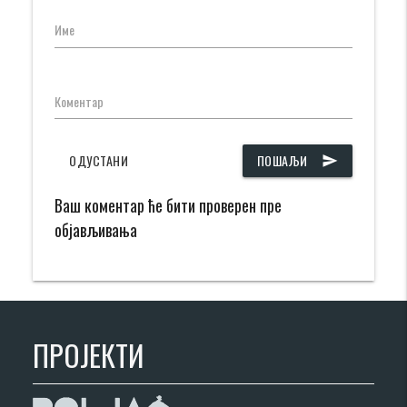
Име
Коментар
ОДУСТАНИ
ПОШАЉИ
send
Ваш коментар ће бити проверен пре
објављивања
ПРОЈЕКТИ