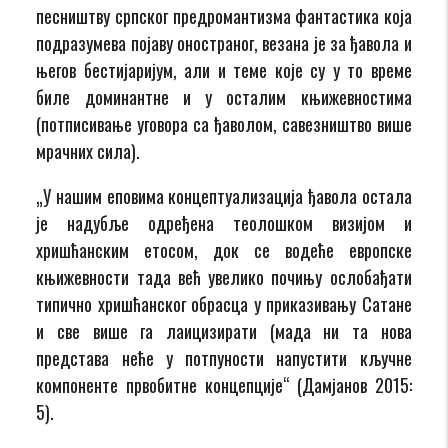
песништву српског предромантизма фантастика која
подразумева појаву оностраног, везана је за ђавола и
његов бестијаријум, али и теме које су у то време
биле доминантне и у осталим књижевностима
(потписивање уговора са ђаволом, савезништво више
мрачних сила).
„У нашим еповима концептуализација ђавола остала
је надубље одређена теолошком визијом и
хришћанским етосом, док се водеће европске
књижевности тада већ увелико почињу ослобађати
типично хришћанског обрасца у приказивању Сатане
и све више га лаицизирати (мада ни та нова
представа неће у потпуности напустити кључне
компоненте првобитне концепције“ (Дамјанов 2015:
5).