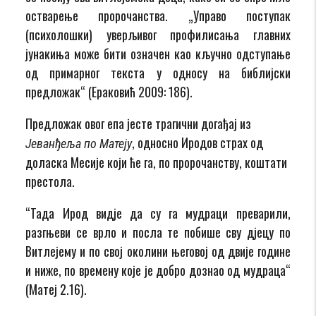
остварење пророчанства. „Управо поступак
(психолошки) уверљивог профилисања главних
јунакиња може бити означен као кључно одступање
од примарног текста у односу на библијски
предложак“ (Ераковић 2009: 186).
Предложак овог епа јесте трагични догађај из
, односно Иродов страх од
Јеванђеља по Матеју
доласка Месије који ће га, по пророчанству, коштати
престола.
“Тада Ирод видје да су га мудраци преварили,
разгњеви се врло и посла те побише сву дјецу по
Витлејему и по свој околини његовој од двије године
и ниже, по времену које је добро дознао од мудраца“
(Матеј 2.16).