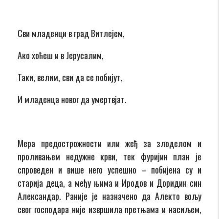
Сви младенци в град Витлејем,
Ако хоћеш и в Јерусалим,
Таки, велим, сви да се побијут,
И младенца новог да умертвјат.
Мера предострожности или жеђ за злоделом и
проливањем недужне крви, тек фуријин план је
спроведен и више него успешно – побијена су и
старија деца, а међу њима и Иродов и Доридин син
Александар. Раније је назначено да Алекто вољу
свог господара није извршила претњама и насиљем,