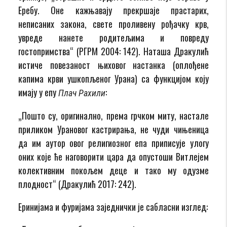
Еребу. Оне кажњавају прекршаје прастарих,
неписаних закона, свете проливену рођачку крв,
увреде нанете родитељима и повреду
гостопримства“ (РГРМ 2004: 142). Наташа Дракулић
истиче повезаност њиховог настанка (оплођене
капима крви ушкопљеног Урана) са функцијом коју
имају у епу
:
Плач Рахили
„Пошто су, оригинално, према грчком миту, настале
приликом Урановог кастрирања, не чуди чињеница
да им аутор овог религиозног епа приписује улогу
оних које ће наговорити цара да опустоши Витлејем
колективним покољем деце и тако му одузме
плодност“ (Дракулић 2017: 242).
Еринијама и фуријама заједнички је сабласни изглед: