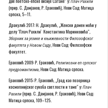
две поетско-епске визије Сатане“ у:
Плач Рахили
(прир. С. Дамјанов, Р. Ераковић), Нови Сад: Матица
српска, 5–11.
Дракулић 2017: Н. Дракулић, „Женски домен моћи у
делу ʻПлач Рахилиʼ Константина Маринковића“,
Зборник за језике и књижевности Филозофског
, Нови Сад: Филозофски
факултета у Новом Саду
факултет.
Ераковић 2009: Р. Ераковић,
Религиозни еп српског
, Нови Сад: Матица српска.
предромантизма
Ераковић 2015: Р. Ераковић, „Град као позорница
космогонијског сукоба светлости и таме“ у:
Плач
(прир. С. Дамјанов, Р. Ераковић), Нови Сад:
Рахили
Матица српска, 109–125.