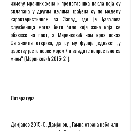
између мрачних жена и представника пакла која су
склапана у другим делима, грађена су по моделу
карактеристичном за Запад, где је ђаволова
службеница могла бити било која жена која се
обавеже на пакт, а Маринковић нам кроз исказ
Сатанаила открива, да су му фурије једнаке: „у
царству јесте перве мојем / и владате непрестано са
мном“ (Маринковић 2015: 21).
Литература
Дамјанов 2015: С. Дамјанов, „Тамна страна неба или