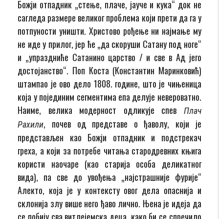
Божји отпадник „стење, плаче, јауче и кука“ док не
сагледа размере великог проблема који прети да га у
потпуности уништи. Христово рођење ни најмање му
не иде у прилог, јер ће „да скоруши Сатану под ноге“
и „упраздниће Сатанино царство / и све в Ад јего
достојанство“. Поп Коста (Константин Маринковић)
штампао је ово дело 1808. године, што је чињеница
која у појединим сегментима епа делује невероватно.
Наиме, велика модерност одликује спев
Плач
, почев од представе о ђаволу, који је
Рахили
представљен као Божји отпадник и подстрекач
греха, а који за потребе читања стародревних књига
користи наочаре (као старија особа деликатног
вида), па све до увођења „најстрашније фурије“
Алекто, која је у контексту овог дела опаснија и
склонија злу више него ђаво лично. Њена је идеја да
се побију сва витлејемска деца, како би се спречило