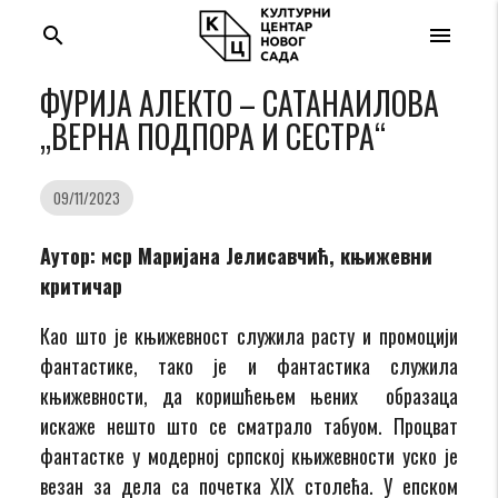
search
menu
ФУРИЈА АЛЕКТО – САТАНАИЛОВА
„ВЕРНА ПОДПОРА И СЕСТРА“
09/11/2023
Аутор: мср Маријана Јелисавчић, књижевни
критичар
Као што је књижевност служила расту и промоцији
фантастике, тако је и фантастика служила
књижевности, да коришћењем њених образаца
искаже нешто што се сматрало табуом. Процват
фантастке у модерној српској књижевности уско је
везан за дела са почетка XIX столећа. У епском