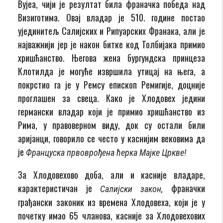
Вујеа, чији је резултат била франачка победа над
Визиготима. Овај владар је 510. године постао
ујединитељ Салијских и Рипуарских Франака, али је
најважнији јер је након битке код Толбијака примио
хришћанство. Његова жена бургундска принцеза
Клотилда је могуће извршила утицај на њега, а
покрстио га је у Ремсу епископ Ремигије, доцније
проглашен за свеца. Како је Хлодовех једини
германски владар који је примио хришћанство из
Рима, у правоверном виду, док су остали били
аријанци, говорило се често у каснијим вековима да
је
Француска првоврођена ћерка Мајке Цркве!
За Хлодовехово доба, али и касније владаре,
карактеристичан је
франачки
Салијски закон,
грађански законик из времена Хлодовеха, који је у
почетку имао 65 чланова, касније за Хлодовехових