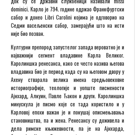
док су се државни службеници називали missi
dominici. Карло је 794. године одржао Франкфуртски
сабор и донео Libri Carolini којима је одговорио на
Седми васељенски сабор, замерајући што на исти
није био позван.
Културни препород запустелог запада вероватно је и
најважнији сегмент владавине Карла Великог.
Каролиншка ренесанса, како се често назива његова
владавина био је период када су на његовом двору у
Ахену стварала велика имена средњовековне
историографије, теологије и уопште писмености
Ајнхард, Алкуин, Павле Ђакон и други. Каролиншка
минускула је писмо које се тада користило и у
Карловој епохи важан је и покушај описмењавања
становништва, па и жена. Ренесансу су доживела и
дела римске књижевности, па је на Ајнхарда,