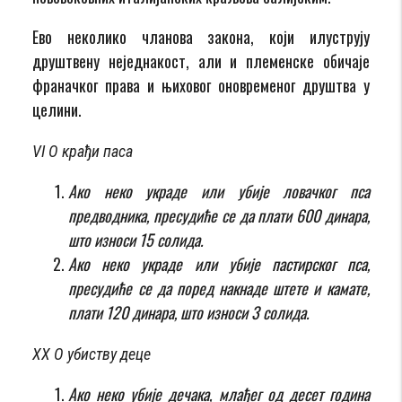
Ево неколико чланова закона, који илуструју
друштвену неједнакост, али и племенске обичаје
франачког права и њиховог оновременог друштва у
целини.
VI О крађи паса
Ако неко украде или убије ловачког пса
предводника, пресудиће се да плати 600 динара,
што износи 15 солида.
Ако неко украде или убије пастирског пса,
пресудиће се да поред накнаде штете и камате,
плати 120 динара, што износи 3 солида.
XX О убиству деце
Ако неко убије дечака, млађег од десет година