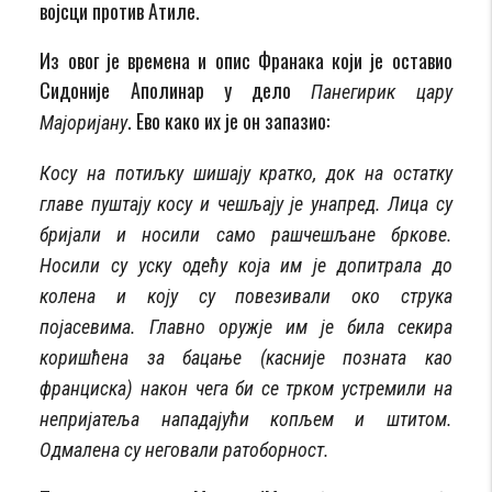
војсци против Атиле.
Из овог је времена и опис Франака који је оставио
Сидоније Аполинар у дело
Панегирик цару
. Ево како их је он запазио:
Мајоријану
Косу на потиљку шишају кратко, док на остатку
главе пуштају косу и чешљају је унапред. Лица су
бријали и носили само рашчешљане бркове.
Носили су уску одећу која им је допитрала до
колена и коју су повезивали око струка
појасевима. Главно оружје им је била секира
коришћена за бацање (касније позната као
франциска) након чега би се трком устремили на
непријатеља нападајући копљем и штитом.
Одмалена су неговали ратоборност.