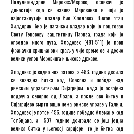
Полулегендарни Меровех/Меровеј оснивач је
династије која се назива Меровинзи и чији је
најистакнутији владар био Хлодовех. Његов отац
Хилдерик, био је пагански владар који је поштовао
Свету Геновеву, заштитницу Париза, града који је
опседао много пута. Хлодовех (481-511) је први
франачки хришћански краљ у чије време се и десио
велики успон Меровинга и њихове државе.
Хлодовех је водио низ ратова, а 486. године десила
се значајна битка код Соасона и победа над
римским управитељем Сијагријем, када је освојена
подручја северно од Лоаре, а после ове битке и
Сијагријеве смрти више нема римске управе у Галији.
Хлодовех је потом 496. године победио Алемане код
Толбијака, а 507. године доиграла се још једна
велика битка у његовој каријери, то је битка код