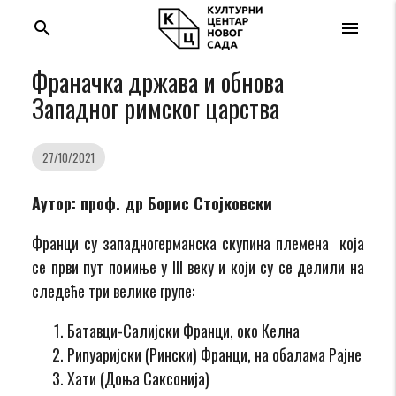
search
menu
Франачка држава и обнова
Западног римског царства
27/10/2021
Аутор: проф. др Борис Стојковски
Франци су западногерманска скупина племена која
се први пут помиње у III веку и који су се делили на
следеће три велике групе:
Батавци-Салијски Франци, око Келна
Рипуаријски (Рински) Франци, на обалама Рајне
Хати (Доња Саксонија)