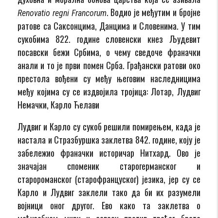
. Водио је међутим и бројне
Renovatio regni Francorum
ратове са Саксонцима, Данцима и Словенима. У тим
сукобима 822. године словенски кнез Људевит
посавски бежи Србима, о чему сведоче франачки
анали и то је први помен Срба. Грађански ратови око
престола вођени су међу његовим наследницима
међу којима су се издвојила тројица: Лотар, Лудвиг
Немачки, Карло Ћелави
Лудвиг и Карло су сукоб решили помирењем, када је
настала и Стразбуршка заклетва 842. године, коју је
забележио франачки историчар Нитхард. Ово је
значајан споменик старогерманског и
старороманског (старофранцуског) језика, јер су се
Карло и Лудвиг заклели тако да би их разумели
војници оног другог. Ево како та заклетва о