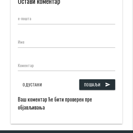
Остави коментар
е-пошта
Име
Коментар
ОДУСТАНИ
ПОШАЉИ
send
Ваш коментар ће бити проверен пре
објављивања