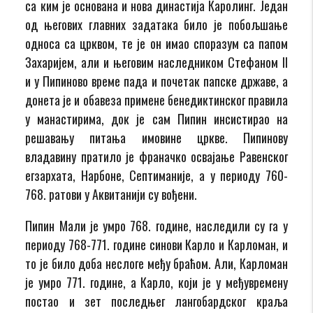
са ким је основана и нова династија Каролинг. Један
од његових главних задатака било је побољшање
односа са црквом, те је он имао споразум са папом
Захаријем, али и његовим наследником Стефаном II
и у Пипиново време пада и почетак папске државе, а
донета је и обавеза примене бенедиктинског правила
у манастирима, док је сам Пипин инсистирао на
решавању питања имовине цркве. Пипинову
владавину пратило је франачко освајање Равенског
егзархата, Нарбоне, Септиманије, а у периоду 760-
768. ратови у Аквитанији су вођени.
Пипин Мали је умро 768. године, наследили су га у
периоду 768-771. године синови Карло и Карломан, и
то је било доба неслоге међу браћом. Али, Карломан
је умро 771. године, а Карло, који је у међувремену
постао и зет последњег лангобардског краља