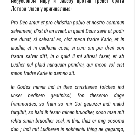
међусобном миру и савезу против трећег брата
Лотара гласи у оригиналима:
Pro Deo amur et pro christian poblo et nostro commun
salvament, d’ist di en avant, in quant Deus savir et podir
me dunat, si salvarai eo, cist meon fradre Karlo, et in
aiudha, et in cadhuna cosa, si cum om per dreit son
fradra salvar dift, in o quid il mi altresi fazet, et ab
Ludher nul plaid nunquam prindrai, qui meon vol cist
meon fradre Karle in damno sit.
In Godes minna ind in thes christianes folches ind
unser bedhero gealtnissi, fon thesemo dage
frammordes, so fram so mir Got geuuizci indi mahd
furgibit, so hald ih tesan minan bruodher, soso man mit
rehtu sinan bruodher scal, in thiu, thaz er mig sosoma
duo ; indi mit Ludheren in nohheiniu thing ne gegango,