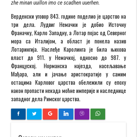
zhe minan uuillon imo ce scadhen uuerhen.
Верденски уговор 843. године поделио је царство на
три дела. Лудвиг Немачки је добио Источну
Франачку, Карло Западну, а Лотар појас од Северног
мора са Италијом, а област је понела назив
Лотарингија. Наслеђе Каролинга је била њихова
власт до 911. у Немачкој, односно до 987. у
Француској. Норманска најезда, насељавање
Мађара, али и јачање аристократије у самим
остацима Карловог царства обележили су епоху
након пропасти некада моћне империје и наследнице
западног дела Римског царства.