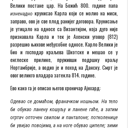
Велики постане цар. На Божић 800. године папа
крунисао Карла који се молио на миси,
изненадно
заправо, ово је све плод ранијег договора. Крунисање
је утицало на односе са Византијом, која дуго није
признавала Карла и тек је Ахенски уговор (812)
разрешио њихове међусобне односе. Карло Велики је
био и господар краљева Шкотске и мешао се у
енглеске прилике, пруживши подршку краљу
Нортамбрије, а водио је и поход на Данску. Смрт је
овог великго владара затекла 814. године.
Ево како га је описао његов хроничар Ајнхард:
Одевао се домаћом, франачком ношњом. На тело
би обукао ланену кошуљу и ланене гаће, a затим
огртач опточен свилом и панталоне; потколенице
би увијао повојима, а на ноге обувао ципеле; зими