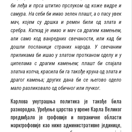
би леђа и прса штитио прслуком од коже видре и
самура. На себи би имао зелен плашт, a о пасу увек
мач, којем су дршка и ремен били од злата и
сребра. Каткад је имао и мач са драгим камењем,
али само код ванредних свечаности, или кад би
дошли посланици страних народа. У свечаним
приликама би ишао у златом протканом оделу и у
ципелама с драгим камењем; плашт би спајала
златна копча, красила би га такође круна од злата и
драгог камења; других дана би се његово одело
мало разликовало од обичног или пучког.
Карлова унутрашња политика је такође била
разнородна. Уређење царства у време Карла Великог
предвиђало је грофовије и пограничне области
маркгрофовије као ниже административне јединице,