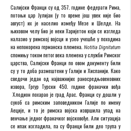
Салијски Франци су од 357. године федерати Рима,
потоњи цар Јулијан (у то време још увек није био
август) их је населио између Мезе и Шелде. На
њиховом челу био је неки Харијетон који се изгледа
налазио у римској војсци и узео учешће у походима
на непокорена германска племена.
Notitia Dignitatum
спомињу током петог века племена у служби Римског
царства, Салијски Франци по овом документу били
су у то доба размештени у Галији и Хиспанији. Како
сведочи један од најважнијих раносредњовековних
извора, Гргур Турски 450. године франачки вођа
Хлодион похарао је град Арас. Франци су дошли у
сукоб са римским заповедником Галије по имену
Аеције, и то је римска војска извршила упад на
венчање једног франачког војсковође. Али ситуација
се ипак изгладила, па су Франци били део трупа у