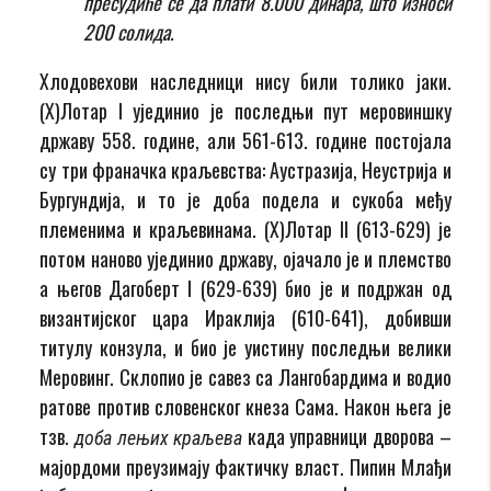
пресудиће се да плати 8.000 динара, што износи
200 солида.
Хлодовехови наследници нису били толико јаки.
(Х)Лотар I ујединио је последњи пут меровиншку
државу 558. године, али 561-613. године постојала
су три франачка краљевства: Аустразија, Неустрија и
Бургундија, и то је доба подела и сукоба међу
племенима и краљевинама. (Х)Лотар II (613-629) је
потом наново ујединио државу, ојачало је и племство
а његов Дагоберт I (629-639) био је и подржан од
византијског цара Ираклија (610-641), добивши
титулу конзула, и био је уистину последњи велики
Меровинг. Склопио је савез са Лангобардима и водио
ратове против словенског кнеза Сама. Након њега је
тзв.
када управници дворова –
доба лењих краљева
мајордоми преузимају фактичку власт. Пипин Млађи