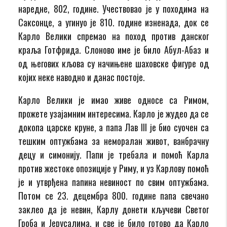
наредне, 802, године. Учествовао је у походима на
Саксонце, а угинуо је 810. године изненада, док се
Карло Велики спремао на поход против данског
краља Готфрида. Слоново име је било Абул-Абаз и
од његових кљова су начињене шаховске фигуре од
којих неке наводно и данас постоје.
Карло Велики је имао живе односе са Римом,
прожете узајамним интересима. Карло је жудео да се
докопа царске круне, а папа Лав III је био суочен са
тешким оптужбама за неморалан живот, ванбрачну
децу и симонију. Папи је требала и помоћ Карла
против жестоке опозиције у Риму, и уз Карлову помоћ
је и утврђена папина невиност по свим оптужбама.
Потом се 23. децембра 800. године папа свечано
заклео да је невин, Карлу донети кључеви Светог
Гроба и Јерусалима, и све је било готово да Карло