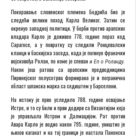
Покоравање словенског племена Бодрића био је
следећи велики поход Карла Великог. Затим се
окренуо западној политици. У борби против арапских
владара Карло је доживео 778. године пораз код
Сарагосе, а у повратку су следили Ронцевалски
кланци и баскијска заседа, када је погинуо франачки
војсковођа Ролан, по коме је спеван
и Еп о Роланду.
Након још ратова са арапским предводницима
Пиринејског полусотрва формирана је и погранична
област шпанска марка са седиштем у Барселони.
На истоку је прво уследило 788. године освајање
Истре, и то су били и први додири са Византијом која
је управљала Истром и Далмацијом. Рат против
Авара Карло је водио након 795. године, уништио је
њихов каганат и на тој граници је настала Панонска