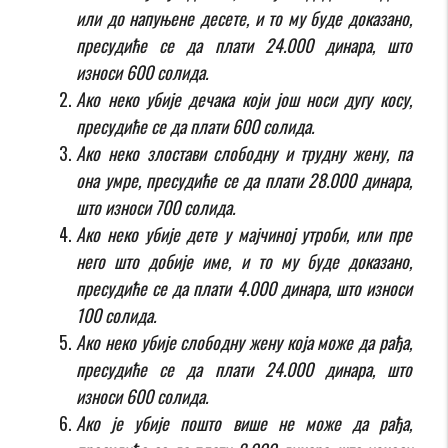
или до напуњене десете, и то му буде доказано,
пресудиће се да плати 24.000 динара, што
износи 600 солида.
Ако неко убије дечака који још носи дугу косу,
пресудиће се да плати 600 солида.
Ако неко злостави слободну и трудну жену, па
она умре, пресудиће се да плати 28.000 динара,
што износи 700 солида.
Ако неко убије дете у мајчиној утроби, или пре
него што добије име, и то му буде доказано,
пресудиће се да плати 4.000 динара, што износи
100 солида.
Ако неко убије слободну жену која може да рађа,
пресудиће се да плати 24.000 динара, што
износи 600 солида.
Ако је убије пошто више не може да рађа,