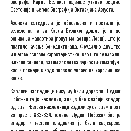
биографа Карла Великог највише утицао рецимо
Светоније и његова биографија Октавијана Августа.
Ахенска катедрала је обновљена и постала је
велелепна, а за Карла Великог дошло је и до
оснивања манастира (попут манастира Лорш), што је
пратило јачање бенедиктинаца. Феудално друштво
и његове основне карактеристике, као што су вазали,
њихови сениори, затим заклетва верности-хомагијум,
као и прекарије воде порекло управо из каролиншке
епохе.
Карлови наследници нису му били дорасли. Лудвиг
Побожни га је наследио, али је био слабији владар
од оца. Његови наследници водили су са оцем и рат
за престо 833-834. године. Лудвиг Побожни био је
владар и његова владавина је била својеврсна
духовна и морална обнова царства која се азивала