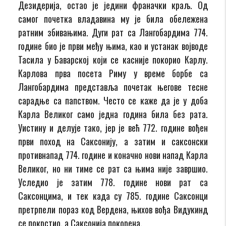
Дезидерија, остао је једини франачки краљ. Од
самог почетка владавина му је била обележена
ратним збивањима. Дуги рат са Лангобардима 774.
године био је први међу њима, као и устанак војводе
Тасила у Баварској који се касније покорио Карлу.
Карлова прва посета Риму у време борбе са
Лангобардима представља почетак његове тесне
сарадње са папством. Често се каже да је у доба
Карла Великог само једна година била без рата.
Уистину и делује тако, јер је већ 772. године вођен
први поход на Саксонију, а затим и саксонски
противнапад 774. године и коначно нови напад Карла
Великог, но ни тиме се рат са њима није завршио.
Уследио је затим 778. године нови рат са
Саксонцима, и тек када су 785. године Саксонци
претрпели пораз код Вердена, њихов вођа Видукинд
се покрстио, а Саксонија покорена.