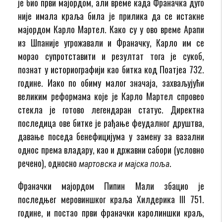
је био први мајордом, али време када Франачка дуго
није имала краља била је прилика да се истакне
мајордом Карло Мартел. Како су у ово време Арапи
из Шпаније угрожавали и Франачку, Карло им се
морао супротставити и резултат тога је сукоб,
познат у историографији као битка код Поатјеа 732.
године. Иако по обиму малог значаја, захваљујући
великим реформама које је Карло Мартел спровео
стекла је готово легендаран статус. Директна
последица ове битке је рађање феудалног друштва,
давање поседа бенефицијума у замену за вазални
однос према владару, као и државни сабори (условно
речено), односно
.
мартовска и мајска поља
Франачки мајордом Пипин Мали збацио је
последњег меровиншког краља Хилдерика III 751.
године, и постао први франачки каролиншки краљ,