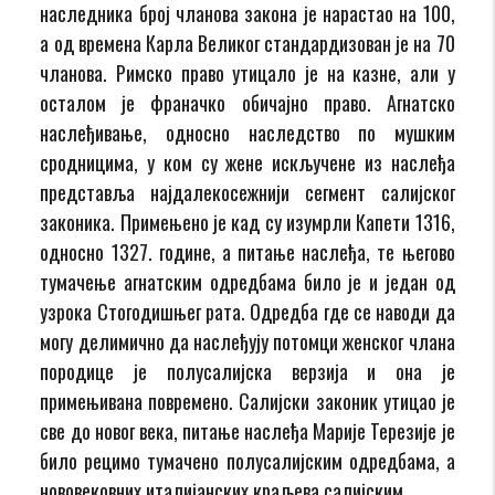
наследника број чланова закона је нарастао на 100,
а од времена Карла Великог стандардизован је на 70
чланова. Римско право утицало је на казне, али у
осталом је франачко обичајно право. Агнатско
наслеђивање, односно наследство по мушким
сродницима, у ком су жене искључене из наслеђа
представља најдалекосежнији сегмент салијског
законика. Примењено је кад су изумрли Капети 1316,
односно 1327. године, а питање наслеђа, те његово
тумачење агнатским одредбама било је и један од
узрока Стогодишњег рата. Одредба где се наводи да
могу делимично да наслеђују потомци женског члана
породице је полусалијска верзија и она је
примењивана повремено. Салијски законик утицао је
све до новог века, питање наслеђа Марије Терезије је
било рецимо тумачено полусалијским одредбама, а
нововековних италијанских краљева салијским.