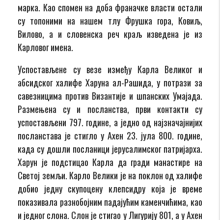
марка. Као спомен на доба франачке власти остали
су топоними на нашем тлу Фрушка гора, Ковиљ,
Вилово, а и словенска реч краљ изведена је из
Карловог имена.
Успостављене су везе између Карла Великог и
абсидског халифе Харуна ал-Рашида, у потрази за
савезницима против Византије и шпанских Умајада.
Размењена су и посланства, први контакти су
успостављени 797. године, а једно од најзначајнијих
посланстава је стигло у Ахен 23. јула 800. године,
када су дошли посланици јерусалимског патријарха.
Харун је подстицао Карла да гради манастире на
Светој земљи. Карло Велики је на поклон од халифе
добио једну скупоцену клепсидру која је време
показивала разнобојним падајућим каменчићима, као
и једног слона. Слон је стигао у Лигурију 801, а у Ахен