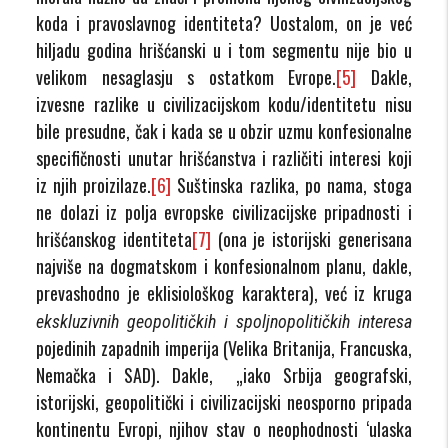
koda i pravoslavnog identiteta? Uostalom, on je već
hiljadu godina hrišćanski u i tom segmentu nije bio u
velikom nesaglasju s ostatkom Evrope.
[5]
Dakle,
izvesne razlike u civilizacijskom kodu/identitetu nisu
bile presudne, čak i kada se u obzir uzmu konfesionalne
specifičnosti unutar hrišćanstva i različiti interesi koji
iz njih proizilaze.
[6]
Suštinska razlika, po nama, stoga
ne dolazi iz polja evropske civilizacijske pripadnosti i
hrišćanskog identiteta
[7]
(ona je istorijski generisana
najviše na dogmatskom i konfesionalnom planu, dakle,
prevashodno je eklisiološkog karaktera), već iz kruga
ekskluzivnih geopolitičkih i spoljnopolitičkih interesa
pojedinih zapadnih imperija (Velika Britanija, Francuska,
Nemačka i SAD). Dakle, „iako Srbija geografski,
istorijski, geopolitički i civilizacijski neosporno pripada
kontinentu Evropi, njihov stav o neophodnosti ‘ulaska