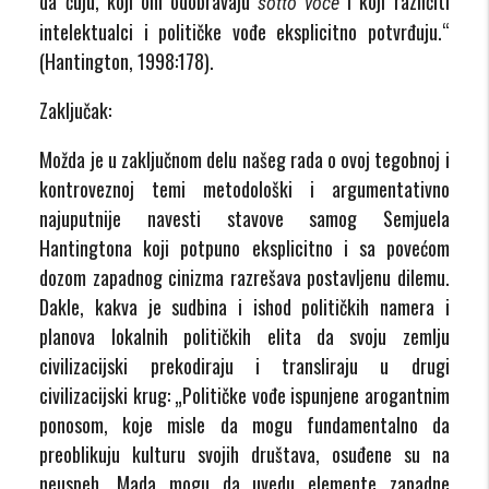
da čuju, koji oni odobravaju
i koji različiti
sotto voce
intelektualci i političke vođe eksplicitno potvrđuju.“
(Hantington, 1998:178).
Zaključak:
Možda je u zaključnom delu našeg rada o ovoj tegobnoj i
kontroveznoj temi metodološki i argumentativno
najuputnije navesti stavove samog Semjuela
Hantingtona koji potpuno eksplicitno i sa povećom
dozom zapadnog cinizma razrešava postavljenu dilemu.
Dakle, kakva je sudbina i ishod političkih namera i
planova lokalnih političkih elita da svoju zemlju
civilizacijski prekodiraju i transliraju u drugi
civilizacijski krug: „Političke vođe ispunjene arogantnim
ponosom, koje misle da mogu fundamentalno da
preoblikuju kulturu svojih društava, osuđene su na
neuspeh. Mada mogu da uvedu elemente zapadne