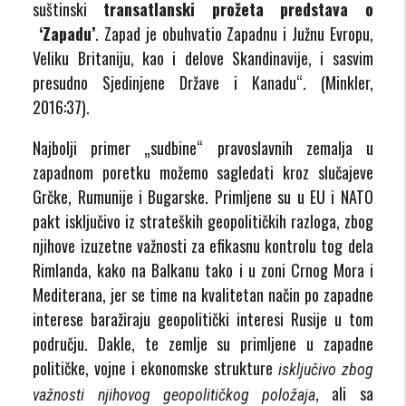
suštinski
transatlanski prožeta predstava o
‘Zapadu’
. Zapad je obuhvatio Zapadnu i Južnu Evropu,
Veliku Britaniju, kao i delove Skandinavije, i sasvim
presudno Sjedinjene Države i Kanadu“. (Minkler,
2016:37).
Najbolji primer „sudbine“ pravoslavnih zemalja u
zapadnom poretku možemo sagledati kroz slučajeve
Grčke, Rumunije i Bugarske. Primljene su u EU i NATO
pakt isključivo iz strateških geopolitičkih razloga, zbog
njihove izuzetne važnosti za efikasnu kontrolu tog dela
Rimlanda, kako na Balkanu tako i u zoni Crnog Mora i
Mediterana, jer se time na kvalitetan način po zapadne
interese baražiraju geopolitički interesi Rusije u tom
području. Dakle, te zemlje su primljene u zapadne
političke, vojne i ekonomske strukture
isključivo zbog
, ali sa
važnosti njihovog geopolitičkog položaja