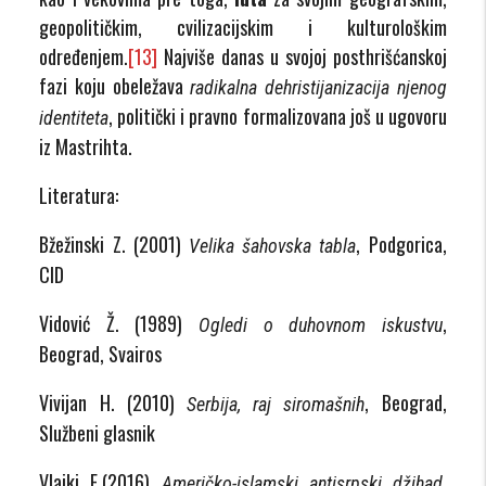
geopolitičkim, cvilizacijskim i kulturološkim
određenjem.
[13]
Najviše danas u svojoj posthrišćanskoj
fazi koju obeležava
radikalna dehristijanizacija njenog
, politički i pravno formalizovana još u ugovoru
identiteta
iz Mastrihta.
Literatura:
Bžežinski Z. (2001)
, Podgorica,
Velika šahovska tabla
CID
Vidović Ž. (1989)
,
Ogledi o duhovnom iskustvu
Beograd, Svairos
Vivijan H. (2010)
, Beograd,
Serbija, raj siromašnih
Službeni glasnik
Vlajki E.(2016)
,
Američko-islamski antisrpski džihad