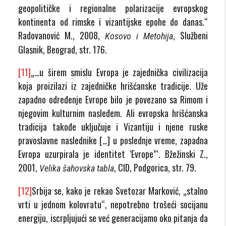
geopolitičke i regionalne polarizacije evropskog
kontinenta od rimske i vizantijske epohe do danas.“
Radovanović M., 2008,
, Službeni
Kosovo i Metohija
Glasnik, Beograd, str. 176.
[11]
„…u širem smislu Evropa je zajednička civilizacija
koja proizilazi iz zajedničke hrišćanske tradicije. Uže
zapadno određenje Evrope bilo je povezano sa Rimom i
njegovim kulturnim nasleđem. Ali evropska hrišćanska
tradicija takođe uključuje i Vizantiju i njene ruske
pravoslavne naslednike […] u poslednje vreme, zapadna
Evropa uzurpirala je identitet ‘Evrope’“. Bžežinski Z.,
2001,
, CID, Podgorica, str. 79.
Velika šahovska tabla
[12]
Srbija se, kako je rekao Svetozar Marković, „stalno
vrti u jednom kolovratu“, nepotrebno trošeći socijanu
energiju, iscrpljujući se već generacijamo oko pitanja da