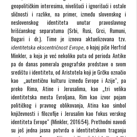
geopolitičkim interesima, nivelišući i ignorišući i ostale
sličnosti i razlike, na primer, između slovenskog i
neslovenskog identiteta unutar pravoslavnog
hrišćanskog separatuma (Srbi, Rusi, Grci, Rumuni,
Bugari i dr.). Time je iznova aktuelizovana tzv.
, o kojoj piše Herfrid
identitetska ekscentričnost Evrope
Minkler, a koja je već nekoliko puta od perioda Antike
pa do danas pomerala geografske predstave o svom
središtu i identitetu, od Aristotela koji je Grčku označio
kao „autentičnu kulturu između Evrope i Azije“, pa
preko Rima, Atine i Jerusalima, kao „tri velika
identitetska mesta Evroljana, Rim kao izvor pojam
političkog i pravnog oblikovanja, Atina kao simbol
književnosti i filozofije i Jerusalim kao fokus verskog
identiteta Evrope“ (Minkler, 2016:54). Prethodni navodi
su još jedna jasna potvrda o identitetskom traganju