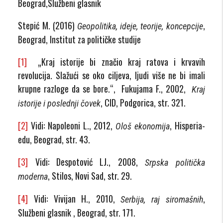
Beograd,Službeni glasnik
Stepić M. (2016)
,
Geopolitika, ideje, teorije, koncepcije
Beograd, Institut za političke studije
[1]
„Kraj istorije bi značio kraj ratova i krvavih
revolucija. Slažući se oko ciljeva, ljudi više ne bi imali
krupne razloge da se bore.“, Fukujama F., 2002,
Kraj
, CID, Podgorica, str. 321.
istorije i poslednji čovek
[2]
Vidi: Napoleoni L., 2012,
, Hisperia-
Ološ ekonomija
edu, Beograd, str. 43.
[3]
Vidi: Despotović LJ., 2008,
Srpska politička
, Stilos, Novi Sad, str. 29.
moderna
[4]
Vidi: Vivijan H., 2010,
,
Serbija, raj siromašnih
Službeni glasnik , Beograd, str. 171.