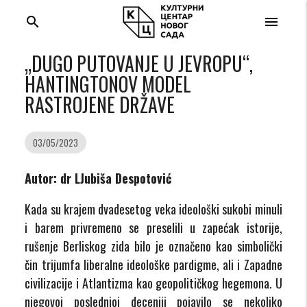
search
menu
„DUGO PUTOVANJE U JEVROPU“,
HANTINGTONOV MODEL
RASTROJENE DRŽAVE
03/05/2023
Autor: dr LJubiša Despotović
Kada su krajem dvadesetog veka ideološki sukobi minuli
i barem privremeno se preselili u zapećak istorije,
rušenje Berliskog zida bilo je označeno kao simbolički
čin trijumfa liberalne ideološke pardigme, ali i Zapadne
civilizacije i Atlantizma kao geopolitičkog hegemona. U
njegovoj poslednjoj deceniji pojavilo se nekoliko