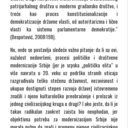
patrijarhalnog društva u moderno građansko društvo, i
treće kao proces konstitucionalizacije i
demokratizacije državne vlasti, od autoritarizma i lične
vlasti ka sistemu parlamentarne demokratije.“
(Despotović, 2008:198).
No, ovde se postavlja sledeće važno pitanje: da li su ovi,
nažalost nedovršeni, procesi političke i društvene
modernizacije Srbije (jer je srpska „politička elita“ u
više navrata u 20. veku uz podršku stranih uticaja
razgrađivala teško stečenu državnost, nezavisnost i
ukupan dostignuti stepen razvoja države) istovremeno
značili i njeno kulturološko preobraćenje i prelazak iz
jednog civilizacijskog kruga u drugi? I ako jeste, da li je
takav radikalan zaokret zaista bio neophodan, jer
objektivna potreba za modernizacijom Srbije nije
morala nužno da znači i promenu njenog civilizacijskog