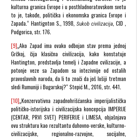
kulturna granica Evrope i u posthladnoratovskom svetu
to je, takođe, politička i ekonomska granica Evrope i
Zapada.“ Hantignton S., 1998,
, CID ,
Sukob civilizacija
Podgorica, str. 176.
[9]
„Ako Zapad ima ovako odbojan stav prema jednoj
Grčkoj, čija klasična civilizacija, kako konstatuje
Hantington, predstavlja temelj i Zapadne cvilizacije, a
potonje veze sa Zapadom su intezivnije od ostalih
pravoslavnih naroda, da li to znači da još lošiji tretman
sledi Rumuniji i Bugarskoj?“ Stepić M., 2016, str. 441.
[10]
„Konzervativna zapadnohrišćanska imperijalistička
političko-istorijska i civilizacijska koncepcija IMPERIJE
(CENTAR, PRVI SVET) PERIFERIJE i LIMESA, objašnjava
ovu strukturu kao rezultantu duhovno-verske, kulturno-
civilizacijske, regionalno-razvojne, socijalne,