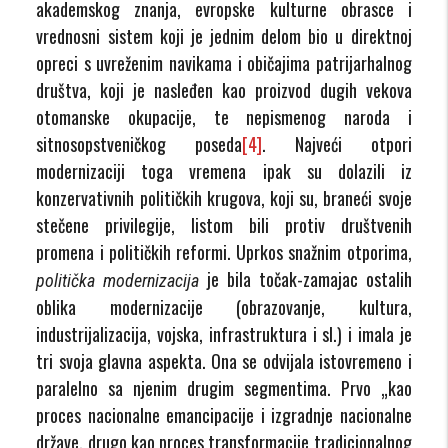
akademskog znanja, evropske kulturne obrasce i
vrednosni sistem koji je jednim delom bio u direktnoj
opreci s uvreženim navikama i običajima patrijarhalnog
društva, koji je nasleđen kao proizvod dugih vekova
otomanske okupacije, te nepismenog naroda i
sitnosopstveničkog poseda
[4]
. Najveći otpori
modernizaciji toga vremena ipak su dolazili iz
konzervativnih političkih krugova, koji su, braneći svoje
stečene privilegije, listom bili protiv društvenih
promena i političkih reformi. Uprkos snažnim otporima,
je bila točak-zamajac ostalih
politička modernizacija
oblika modernizacije (obrazovanje, kultura,
industrijalizacija, vojska, infrastruktura i sl.) i imala je
tri svoja glavna aspekta. Ona se odvijala istovremeno i
paralelno sa njenim drugim segmentima. Prvo „kao
proces nacionalne emancipacije i izgradnje nacionalne
države, drugo kao proces transformacije tradicionalnog