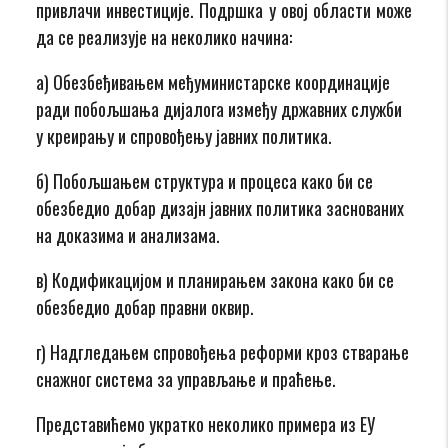
привлачи инвестиције. Подршка у овој области може
да се реализује на неколико начина:
а) Обезбеђивањем међуминистарске координације
ради побољшања дијалога између државних служби
у креирању и спровођењу јавних политика.
б) Побољшањем структура и процеса како би се
обезбедио добар дизајн јавних политика заснованих
на доказима и анализама.
в) Кодификацијом и планирањем закона како би се
обезбедио добар правни оквир.
г) Надгледањем спровођења реформи кроз стварање
снажног система за управљање и праћење.
Представићемо укратко неколико примера из ЕУ