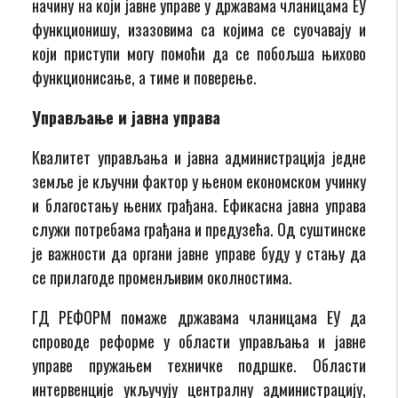
начину на који јавне управе у државама чланицама ЕУ
функционишу, изазовима са којима се суочавају и
који приступи могу помоћи да се побољша њихово
функционисање, а тиме и поверење.
Управљање и јавна управа
Квалитет управљања и јавна администрација једне
земље је кључни фактор у њеном економском учинку
и благостању њених грађана. Ефикасна јавна управа
служи потребама грађана и предузећа. Од суштинске
је важности да органи јавне управе буду у стању да
се прилагоде променљивим околностима.
ГД РЕФОРМ помаже државама чланицама ЕУ да
спроводе реформе у области управљања и јавне
управе пружањем техничке подршке. Области
интервенције укључују централну администрацију,