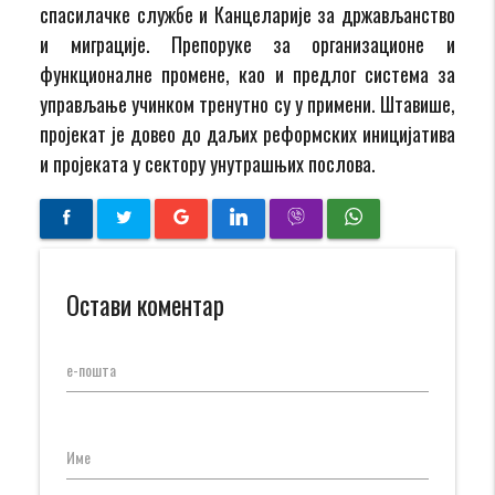
спасилачке службе и Канцеларије за држављанство
и миграције. Препоруке за организационе и
функционалне промене, као и предлог система за
управљање учинком тренутно су у примени. Штавише,
пројекат је довео до даљих реформских иницијатива
и пројеката у сектору унутрашњих послова.
Остави коментар
е-пошта
Име