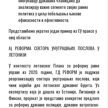
омогућавају државама чланицама да
анализирају важне сегменте својих јавних
политика у циљу побољшања њихове
ефикасности и ефективности.
Представићемо укратко један пример из ЕУ праксе у
овој области:
А) РЕФОРМА СЕКТОРА УНУТРАШЊИХ ПОСЛОВА У
ЛЕТОНИЈИ
У контексту летонског Плана за реформу јавне
управе из 2020. године, ГД РЕФОРМ је подржао
реорганизацију сектора унутрашњих послова, који
чини највећи део летонског државног буџета. Уз
експертизу која је дошла из Естоније, Литваније и
Финске, пројекат је представио конкретне предлоге
за реформу државне полиције, државне ватрогасно-