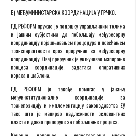
Б) МЕЂУМИНИСТАРСКА КООРДИНАЦИЈА У ГРЧКОЈ
ГД РЕФОРМ пружио је подршку управљачким телима
и јавним субјектима да побољшају међуресорну
координацију појашњавањем процедура и повећањем
транспарентности кроз приручник за међуресорну
координацију. Овај приручник је укључивао мапирање
процеса координације, задатака, оперативних
корака и шаблона.
ГД РЕФОРМ је такође помогао у јачању
међуинституционалне координације за
транспозицију и имплементацију законодавства ЕУ
тако што је мапирао надлежности релевантних
власти и давао препоруке за побољшање процеса.
Коначно, допринео је успостављању мреже