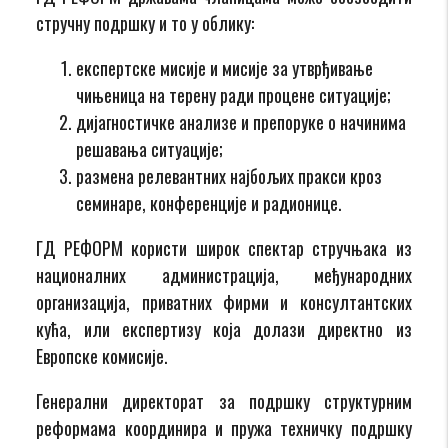
стручну подршку и то у облику:
експертске мисије и мисије за утврђивање
чињеница на терену ради процене ситуације;
дијагностичке анализе и препоруке о начинима
решавања ситуације;
размена релевантних најбољих пракси кроз
семинаре, конференције и радионице.
ГД РЕФОРМ користи широк спектар стручњака из
националних администрација, међународних
организација, приватних фирми и консултантских
кућа, или експертизу која долази директно из
Европске комисије.
Генерални директорат за подршку структурним
реформама координира и пружа техничку подршку