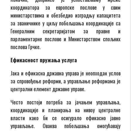
координатора за европске послове у свим
министарствима и обезбедио изградњу капацитета
за званичнике у циљу побољшања координације са
Генералним секретаријатом за правне и
парламентарне послове и Министарством спољних
послова Грчке.
Ефикасност пружања услуга
Јака и ефикасна државна управа је неопходан услов
за спровођење реформи, а управљање реформама је
централни елемент државне управе.
Често постоји потреба за јачањем управљања,
координације и планирања на нивоу централне
власти како би се осигурало ефикасно јавно
управљање. Оваква побољшања омогућавају