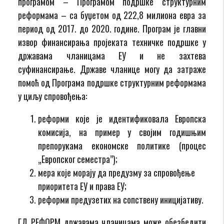
програмом – Програмом подршке структурним
реформама – са буџетом од 222,8 милиона евра за
период од 2017. до 2020. године. Програм је главни
извор финансирања пројеката техничке подршке у
државама чланицама ЕУ и не захтева
суфинансирање. Државе чланице могу да затраже
помоћ од Програма подршке структурним реформама
у циљу спровођења:
реформи које је идентификовала Европска
комисија, на пример у својим годишњим
препорукама економске политике (процес
„Eвропског семестра”);
мера које морају да предузму за спровођење
приоритета ЕУ и права ЕУ;
реформи предузетих на сопствену иницијативу.
ГД РЕФОРМ државама чланицама може обезбедити