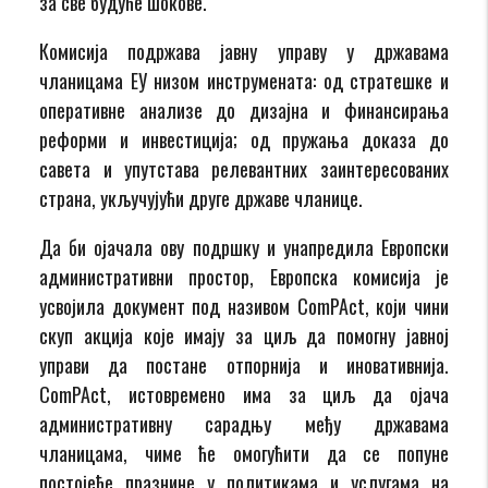
за све будуће шокове.
Комисија подржава јавну управу у државама
чланицама ЕУ низом инструмената: од стратешке и
оперативне анализе до дизајна и финансирања
реформи и инвестиција; од пружања доказа до
савета и упутстава релевантних заинтересованих
страна, укључујући друге државе чланице.
Да би ојачала ову подршку и унапредила Европски
административни простор, Европска комисија је
усвојила документ под називом ComPAct, који чини
скуп акција које имају за циљ да помогну јавној
управи да постане отпорнија и иновативнија.
ComPAct, истовремено има за циљ да ојача
административну сарадњу међу државама
чланицама, чиме ће омогућити да се попуне
постојеће празнине у политикама и услугама на