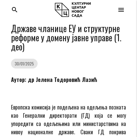
search
menu
Државе чланице ЕУ и структурне
реформе у домену јавне управе (1.
део)
30/01/2025
Аутор: др Јелена Тодоровић Лазић
Европска комисија је подељена на одељења позната
као Генерални директорати (ГД) која се могу
упоредити са одељењима или министарствима на
нивоу националне државе. Сваки ГД покрива