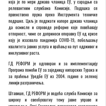
која је по мери држава чланица ЕУ, у сарадњи са
релевантним службама Комисије. Подршка се
првенствено пружа преко Инструмента техничке
подршке. Циљ је подржати напоре држава чланица
да осмисле и спроводе реформе које повећавају
отпорност, чиме се доприноси опоравку ЕУ од кризе
коју је изазвала пандемија COVID-19, побољшању
квалитета јавних услуга и враћању на пут одрживог и
инклузивног раста.
ГД РЕФОРМ је одговоран и за имплементацију
Програма помоћи ЕУ за заједницу кипарских Турака и
за праћење Уредбе ЕУ из 2004. године о зеленој
линији разграничења.
Штавише, ГД РЕФОРМ је водећа служба Комисије за
широку и свеобухватну тему јавне управе и
управљања. Овај Генерални директорат координира