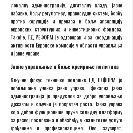
локалну администрацију, дигиталну владу, јавне
набавке, бољу регулативу, правосудни систем, борбу
против корупције и превара и бољу апсорпцију
европских структурних и инвестиционих фондова.
Такође, ГД РЕФОРМ је одговоран и за координацију
активности Европске комисије у области управљања
и јавне управе.
Јавно управљање и боље креирање политика
Кључни фокус техничке подршке ГД РЕФОРМ је
побољшање учинка јавне управе. Ефикасна јавна
администрација је предуслов за добро управљање
државом и кључни је покретач раста. Јавна управа
која добро функционише пружа солидну платформу
за развој пословања и обезбеђује квалитетне услуге
грађанима и професионалцима. Ово, заузврат,