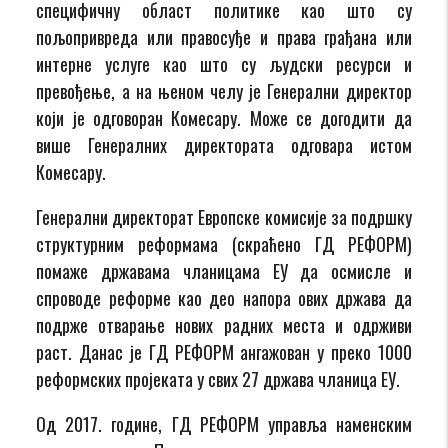
специфичну област политике као што су
пољопривреда или правосуђе и права грађана или
интерне услуге као што су људски ресурси и
превођење, а на њеном челу је Генерални директор
који је одговоран Комесару. Може се догодити да
више Генералних директората одговара истом
Комесару.
Генерални директорат Европске комисије за подршку
структурним реформама (скраћено ГД РЕФОРМ)
помаже државама чланицама ЕУ да осмисле и
спроводе реформе као део напора ових држава да
подрже отварање нових радних места и одрживи
раст. Данас је ГД РЕФОРМ ангажован у преко 1000
реформских пројеката у свих 27 држава чланица ЕУ.
Од 2017. године, ГД РЕФОРМ управља наменским