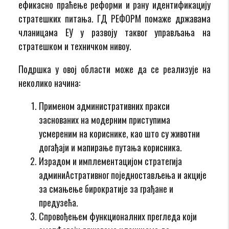
ефикасно праћење реформи и рану идентификацију
стратешких питања. ГД РЕФОРМ помаже државама
чланицама ЕУ у развоју таквог управљања на
стратешком и техничком нивоу.
Подршка у овој области може да се реализује на
неколико начина:
Применом административних пракси
заснованих на модерним приступима
усмереним на кориснике, као што су животни
догађаји и мапирање путања корисника.
Израдом и имплементацијом стратегија
админиАстративног поједностављења и акције
за смањење бирократије за грађане и
предузећа.
Спровођењем функционалних прегледа који