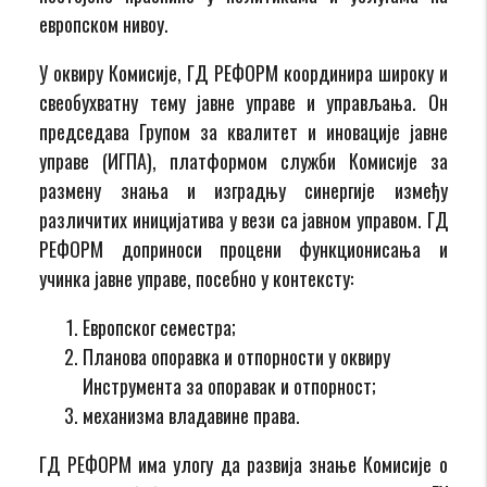
европском нивоу.
У оквиру Комисије, ГД РЕФОРМ координира широку и
свеобухватну тему јавне управе и управљања. Он
председава Групом за квалитет и иновације јавне
управе (ИГПА), платформом служби Комисије за
размену знања и изградњу синергије између
различитих иницијатива у вези са јавном управом. ГД
РЕФОРМ доприноси процени функционисања и
учинка јавне управе, посебно у контексту:
Европског семестра;
Планова опоравка и отпорности у оквиру
Инструмента за опоравак и отпорност;
механизма владавине права.
ГД РЕФОРМ има улогу да развија знање Комисије о