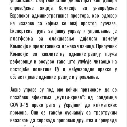
спровођење акција Комисије за унапређење
Европског административног простора, као одговор
на изазове са којима се овај простор суочава.
Експертска група за јавну управу и управљање је
платформа за олакшавање дијалога између
Комисије и представника држава чланица. Приручник
Комисије за квалитетну администрацију пружа
референцу и ресурсе тако што упућује читаоце на
постојеће политике ЕУ и међународне праксе у
области јавне администрације и управљања.
Јавне управе су под све већим притиском да се
позабаве ефектима „мулти-кризе”: од пандемије
COVID-19 преко рата у Украјини, до климатских
промена. Они се такође суочавају са троструким
изазовом да спроводе припреме друштва и привреде