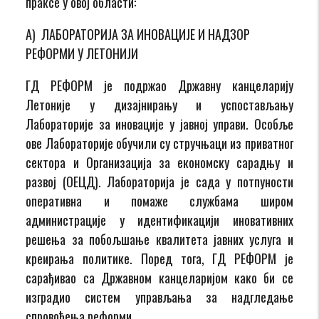
праксе у овој области:
A) ЛАБОРАТОРИЈА ЗА ИНОВАЦИЈЕ И НАДЗОР
РЕФОРМИ У ЛЕТОНИЈИ
ГД РЕФОРМ је подржао Државну канцеларију
Летоније у дизајнирању и успостављању
Лабораторије за иновације у јавној управи. Особље
ове Лабораторије обучили су стручњаци из приватног
сектора и Организација за економску сарадњу и
развој (ОЕЦД). Лабораторија је сада у потпуности
оперативна и помаже службама широм
администрације у идентификацији иновативних
решења за побољшање квалитета јавних услуга и
креирања политике. Поред тога, ГД РЕФОРМ је
сарађивао са Државном канцеларијом како би се
изградио систем управљања за надгледање
спровођења реформи.