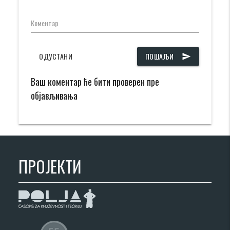
Коментар
ОДУСТАНИ
ПОШАЉИ
send
Ваш коментар ће бити проверен пре
објављивања
ПРОЈЕКТИ