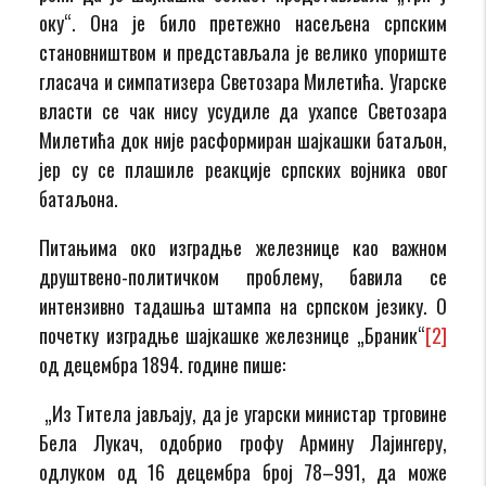
оку“. Она је било претежно насељена српским
становништвом и представљала је велико упориште
гласача и симпатизера Светозара Милетића. Угарске
власти се чак нису усудиле да ухапсе Светозара
Милетића док није расформиран шајкашки батаљон,
јер су се плашиле реакције српских војника овог
батаљона.
Питањима око изградње железнице као важном
друштвено-политичком проблему, бавила се
интензивно тадашња штампа на српском језику. О
почетку изградње шајкашке железнице „Браник“
[2]
од децембра 1894. године пише:
„Из Титела јављају, да је угарски министар трговине
Бела Лукач, одобрио грофу Армину Лајингеру,
одлуком од 16 децембра број 78–991, да може