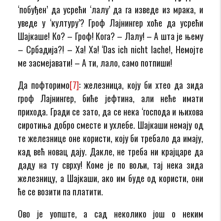
‘побуђен’ да усрећи ‘лалу’ да га изведе из мрака, и
уведе у ‘културу’? Гроф Лајнингер хоће да усрећи
Шајкаше! Ко? – Гроф! Кога? – Лалу! – А шта је њему
– Србадија?! – Ха! Ха! ‘Das ich nicht lache!, Немојте
ме засмејавати! – А ти, лало, само потпиши!
Да пофторимо
[7]
: железница, коју би хтео да зида
гроф Лајнингер, биће јефтина, али неће имати
прихода. Гради се зато, да се нека ‘господа и њихова
сиротиња добро сместе и ухлебе. Шајкаши немају од
те железнице оне користи, коју би требало да имају,
кад већ новац дају. Дакле, не треба ни крајцаре да
даду на ту сврху! Коме је по вољи, тај нека зида
железницу, а Шајкаши, ако им буде од користи, они
ће се возити па платити.
Ово је уопште, а сад неколико још о неким