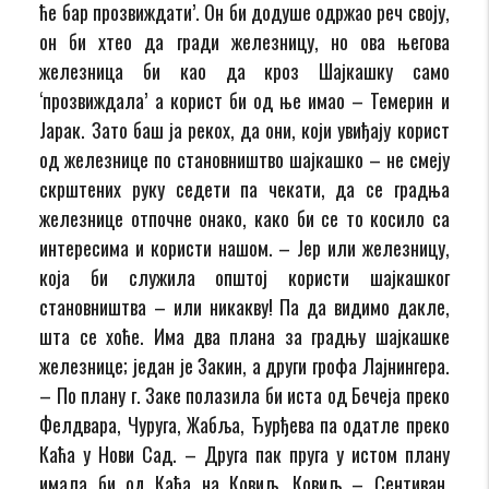
ће бар прозвиждати’. Он би додуше одржао реч своју,
он би хтео да гради железницу, но ова његова
железница би као да кроз Шајкашку само
‘прозвиждала’ а корист би од ње имао – Темерин и
Јарак. Зато баш ја рекох, да они, који увиђају корист
од железнице по становништво шајкашко – не смеју
скрштених руку седети па чекати, да се градња
железнице отпочне онако, како би се то косило са
интересима и користи нашом. – Јер или железницу,
која би служила општој користи шајкашког
становништва – или никакву! Па да видимо дакле,
шта се хоће. Има два плана за градњу шајкашке
железнице; један је Закин, а други грофа Лајнингера.
– По плану г. Заке полазила би иста од Бечеја преко
Фелдвара, Чуруга, Жабља, Ђурђева па одатле преко
Каћа у Нови Сад. – Друга пак пруга у истом плану
имала би од Каћа на Ковиљ, Ковиљ – Сентиван,