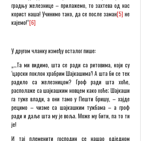
градњу железнице – прилажемо, то захтева од нас
корист наша! Учинимо тако, да се после заман
[5]
не
кајемо!“
[6]
У другом чланку између осталог пише:
„…Та ми видимо, шта се ради са ритовима, који су
‘царски поклон храбрим Шајкашима’! А шта би се тек
радило са железницом? Гроф ради шта хоће,
располаже са шајкашким новцем како хоће; Шајкаши
га туже влади, а они тамо у Пешти бришу, – хајде
рецимо – чизме са шајкашким тужбама – а гроф
ради и даље шта му је воља. Може му бити, па то ти
је!
И тај племенити господин се нашао одједном