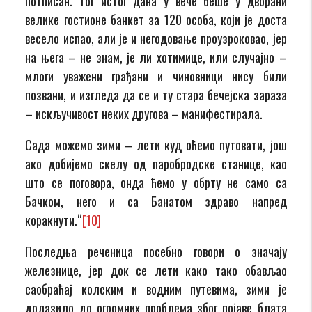
потписан. Тог истог дана у вече беше у дворани
велике гостионе банкет за 120 особа, који је доста
весело испао, али је и негодовање проузроковао, јер
на њега – не знам, је ли хотимице, или случајно –
млоги уважени грађани и чиновници нису били
позвани, и изгледа да се и ту стара бечејска зараза
– искључивост неких другова – манифестирала.
Сада можемо зими – лети куд оћемо путовати, још
ако добијемо скелу од паробродске станице, као
што се поговора, онда ћемо у обрту не само са
Бачком, него и са Банатом здраво напред
коракнути.“
[10]
Последња реченица посебно говори о значају
железнице, јер док се лети како тако обављао
саобраћај колским и водним путевима, зими је
долазило до огромних проблема због појаве блата