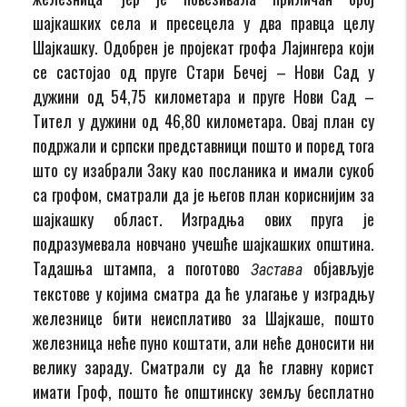
шајкашких села и пресецела у два правца целу
Шајкашку. Одобрен је пројекат грофа Лајингера који
се састојао од пруге Стари Бечеј – Нови Сад у
дужини од 54,75 километара и пруге Нови Сад –
Тител у дужини од 46,80 километара. Овај план су
подржали и српски представници пошто и поред тога
што су изабрали Заку као посланика и имали сукоб
са грофом, сматрали да је његов план кориснијим за
шајкашку област. Изградња ових пруга је
подразумевала новчано учешће шајкашких општина.
Тадашња штампа, а поготово
објављује
Застава
текстове у којима сматра да ће улагање у изградњу
железнице бити неисплaтиво за Шајкаше, пошто
железница неће пуно коштати, али неће доносити ни
велику зараду. Сматрали су да ће главну корист
имати Гроф, пошто ће општинску земљу бесплатно