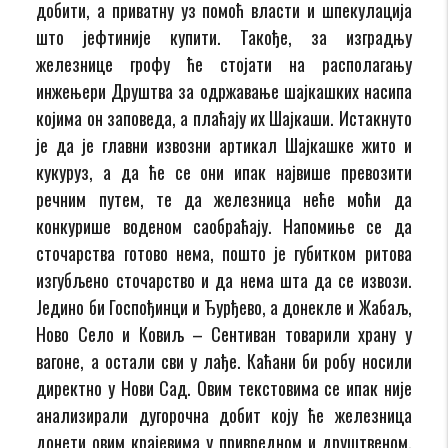
добити, а приватну уз помоћ власти и шпекулација
што јефтиније купити. Такође, за изградњу
железнице грофу ће стојати на располагању
инжењери Друштва за одржавање шајкашких насипа
којима он заповеда, а плаћају их Шајкаши. Истакнуто
је да је главни извозни артикал Шајкашке жито и
кукуруз, а да ће се они ипак највише превозити
речним путем, те да железница неће моћи да
конкурише воденом саобраћају. Напомиње се да
сточарства готово нема, пошто је губитком ритова
изгубљено сточарство и да нема шта да се извози.
Једино би Госпођинци и Ђурђево, а донекле и Жабаљ,
Ново Село и Ковиљ – Сентиван товарили храну у
вагоне, а остали сви у лађе. Каћани би робу носили
директно у Нови Сад. Овим текстовима се ипак није
анализирали дугорочна добит коју ће железница
донети овим крајевима у привредном и друштвеном,