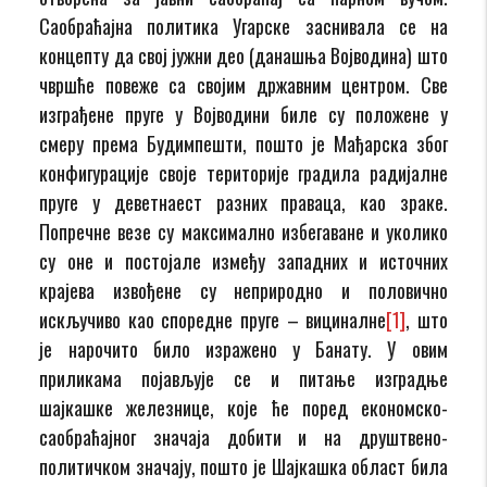
Саобраћајна политика Угарске заснивала се на
концепту да свој јужни део (данашња Војводина) што
чвршће повеже са својим државним центром. Све
изграђене пруге у Војводини биле су положене у
смеру према Будимпешти, пошто је Мађарска због
конфигурације своје територије градила радијалне
пруге у деветнаест разних праваца, као зраке.
Попречне везе су максимално избегаване и уколико
су оне и постојале између западних и источних
крајева извођене су неприродно и половично
искључиво као споредне пруге – вициналне
[1]
, што
је нарочито било изражено у Банату. У овим
приликама појављује се и питање изградње
шајкашке железнице, које ће поред економско-
саобраћајног значаја добити и на друштвено-
политичком значају, пошто је Шајкашка област била