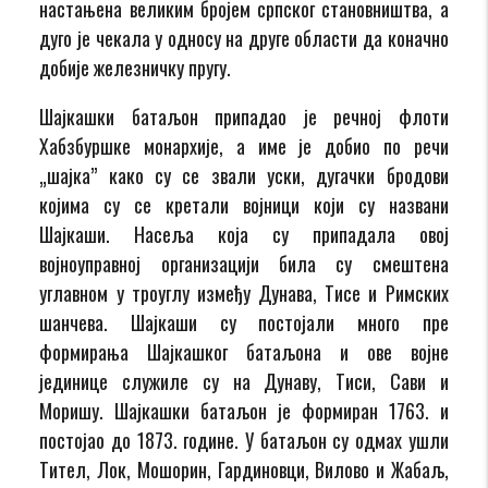
настањена великим бројем српског становништва, а
дуго је чекала у односу на друге области да коначно
добије железничку пругу.
Шајкашки батаљон припадао је речној флоти
Хабзбуршке монархије, а име је добио по речи
„шајка” како су се звали уски, дугачки бродови
којима су се кретали војници који су названи
Шајкаши. Насеља која су припадала овој
војноуправној организацији била су смештена
углавном у троуглу између Дунава, Тисе и Римских
шанчева. Шајкаши су постојали много пре
формирања Шајкашког батаљона и ове војне
јединице служиле су на Дунаву, Тиси, Сави и
Моришу. Шајкашки батаљон је формиран 1763. и
постојао до 1873. године. У батаљон су одмах ушли
Тител, Лок, Мошорин, Гардиновци, Вилово и Жабаљ,