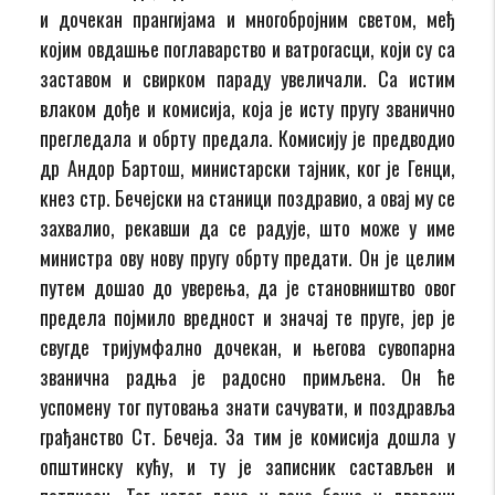
и дочекан прангијама и многобројним светом, међ
којим овдашње поглаварство и ватрогасци, који су са
заставом и свирком параду увеличали. Са истим
влаком дође и комисија, која је исту пругу званично
прегледала и обрту предала. Комисију је предводио
др Андор Бартош, министарски тајник, ког је Генци,
кнез стр. Бечејски на станици поздравио, а овај му се
захвалио, рекавши да се радује, што може у име
министра ову нову пругу обрту предати. Он је целим
путем дошао до уверења, да је становништво овог
предела појмило вредност и значај те пруге, јер је
свугде тријумфално дочекан, и његова сувопарна
званична радња је радосно примљена. Он ће
успомену тог путовања знати сачувати, и поздравља
грађанство Ст. Бечеја. За тим је комисија дошла у
општинску кућу, и ту је записник састављен и