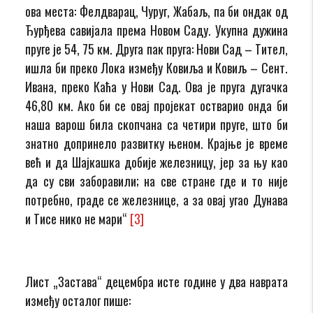
ова места: Фелдварац, Чуруг, Жабаљ, па би ондак од
Ђурђева савијала према Новом Саду. Укупна дужина
пруге је 54, 75 км. Друга пак пруга: Нови Сад – Тител,
ишла би преко Лока између Ковиља и Ковиљ – Сент.
Ивана, преко Каћа у Нови Сад. Ова је пруга дугачка
46,80 км. Ако би се овај пројекат остварио онда би
наша варош била скопчана са четири пруге, што би
знатно допринело развитку њеном. Крајње је време
већ и да Шајкашка добије железницу, јер за њу као
да су сви заборавили; на све стране где и то није
потребно, граде се железнице, а за овај угао Дунава
и Тисе нико не мари“
[3]
Лист „Застава“ децембра исте године у два наврата
између осталог пише: