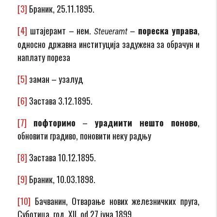
[3]
Браник, 25.11.1895.
[4]
штајерамт – нем.
–
пореска управа
,
Steueramt
односно државна институција задужена за обрачун и
наплату пореза
[5]
заман – узалуд
[6]
Застава 3.12.1895.
[7]
пофторимо
–
уради
ити
нешто поново
,
обновити градиво, поновити неку радњу
[8]
Застава 10.12.1895.
[9]
Браник, 10.03.1898.
[10]
Бачванин, Отварање нових железничких пруга,
Суботица, год. XII, od 27 јуна 1899.