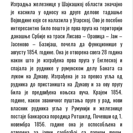
Изградња железнице у Шајкашкој области значајно
је каснила у односу на друге делове тадашње
Војводине које се налазила у Угарској. Ово је посебно
интересантно било пошто је прва пруга на територији
данашње Србије на траси Лисава – Оравица – Јам –
Јасеново – Базијаш, почела да функционише у
августу 1854. године. Она је отворена свега 28 година
након што је изграђена прва пруга у Енглеској и
спајала је руднике у румунском делу Баната са
луком на Дунаву. Изграђена је за превоз угља од
рудника до пристаништа на Дунаву и за ову пругу
била је предвиђена коњска вуча. Крајем 1854.
године, након званичног пуштања пруге у рад, нови
власник рудника угља у Румунији и железнице
постаје банкарска породица Ротшилд. Почевши од 1.
новембра 1856. године она је оспособљена и
отворена за јавни саобраћај са парном вучом.