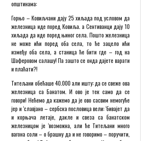
општинама:
Горњо – Ковиљчани дају 25 хиљада под условом да
железница иде поред Ковиља. а Сентиванци дају 10
хиљада да иде поред њиног села. Пошто железница
не може ићи поред оба села, то ће зацело ићи
између оба села, а станица ће бити где – год на
Шаферовом салашу! Па зашто се онда дајете варати
и плаћати?!
Титељани обећаше 40.000 али ишту: да се свеже ова
железница са Банатом. И ово је тек само да се
говори! Нећемо да кажемо да је ово сасвим немогуће
јер и ‘славјано – сербска пословица вели: ‘бивајет да
и корњача летаје, дакле и свеза са банатском
железницом је ‘возможна, али ће Титељани много
вагона соли – о брашну да и не говоримо – поручити,