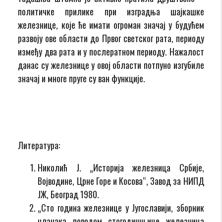
политичке прилике при изградња шајкашке
железнице, које ће имати огроман значај у будућем
развоју ове области до Првог светског рата, периоду
између два рата и у послератном периоду. Нажалост
данас су железнице у овој области потпуно изгубиле
значај и многе пруге су ван функције.
Литература:
Николић Ј. „Историја железница Србије,
Војводине, Црне Горе и Косова“, Завод за НИПД
ЈЖ, Београд 1980.
„Сто година железнице у Југославији, зборник
чланака поводом стогодишњице железница