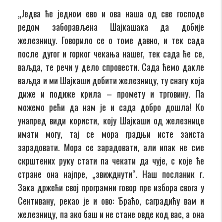
„Једва ће једном ево и ова наша од све господе
редом заборављена Шајкашака да добије
железницу. Говорило се о томе давно, и тек сада
после дугог и горког чекања нашег, тек сада ће се,
ваљда, те речи у дело спровести. Сада ћемо дакле
ваљда и ми Шајкаши добити железницу, ту снагу која
диже и подиже крила – промету и трговину. Па
можемо рећи да нам је и сада добро дошла! Ко
унапред види користи, коју Шајкаши од железнице
имати могу, тај се мора градњи исте заиста
зарадовати. Мора се зарадовати, али ипак не сме
скрштених руку стати па чекати да чује, с које ће
стране она најпре, „звижднути“. Наш посланик г.
Зака држећи свој програмни говор пре избора свога у
Сентивану, рекао је и ово: ‘Браћо, саградићу вам и
железницу, па ако баш и не стане овде код вас, а она