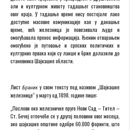
али и културном животу тадашњег становништва
овог краја. У тадашње време нису постојале лако
доступне масовне комуникације као у данашње
време, већ железница је повезивала људе и
омогућавала пренос информација. Њеним отварањем
омогућено је путовање и српских политичких и
културних првака који су лакше и брже долазили до
становника Шајкашке области.
Лист
у свом тексту под називом „Шајкашке
Брани
к
железнице“ у марту од 1898. године пише:
„Послови око железничке пруге Нови Сад – Тител –
Ст. Бечеј отпочеће се у другој половини овог месеца,
ако шајкашке општине одобре 60.000 форинти, што