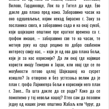
Вилово, Гардиновце, Лок па у Тител да иде. Ево
дакле два плана пред нама. Заборавимо часак на
оно одушевљење, којим некад бирасмо г. Заку за
посланика свога, и заборавимо сада и на онај сукоб,
који шајкашке општине пре кратког времена са г.
грофом имаше, – заборавимо све то на часак, те
метнув руку на срце рецимо по добро сваћеном
интересу свију нас, – који је од ова два плана бољи,
који је за нас кориснији? Да ли онај где највише
користи имају Темерин и Јарак, или овај где се по
могућности готово целој Шајкашкој на сусрет
изишло? Ја отворено и без устезања велим да је
план г. грофа Лајнингера бољи и кориснији него план
г. Заке… Па шта дакле да се ради? Како да се
помогнемо у тој невољи нашој? Хтео сам да позовем
једну од наших јачих општина Жабаљ или Чуруг, да