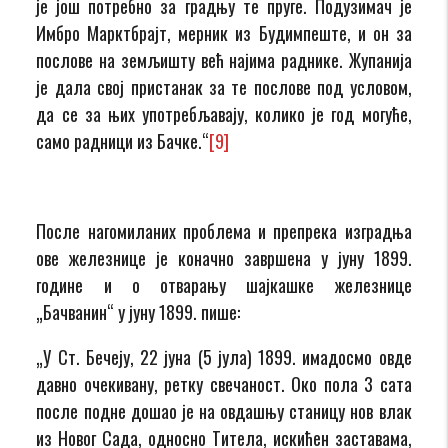
је још потребно за градњу те пруге. Подузимач је
Имбро Марктбрајт, мерник из Будимпеште, и он за
послове на земљишту већ најима раднике. Жупанија
је дала свој пристанак за те послове под условом,
да се за њих употребљавају, колико је год могуће,
само радници из Бачке.“
[9]
После нагомиланих проблема и препрека изградња
ове железнице је коначно завршена у јуну 1899.
године и о отварању шајкашке железнице
„Бачванин“ у јуну 1899. пише:
„У Ст. Бечеју, 22 јуна (5 јула) 1899. имадосмо овде
давно очекивану, ретку свечаност. Око пола 3 сата
после подне дошао је на овдашњу станицу нов влак
из Новог Сада, односно Титела, искићен заставама,