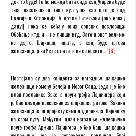
док то буде! То ће можда бити онда кад Угарска буде
тако насељена и тако културна као што је сад
Белгија и Холандија. А дотле Титељани (ако новац
даду!) нека се сећају оних српских пословица:
Обећање итд. и – не липши итд. Зато и опет велимо:
не дајте, Шајкаши, ништа, а кад буде готова
железница, а ви ћете платити па се возити…!“
[8]
Постојала су два концепта за изградњу шајкашке
железнице између Бечеја и Новог Сада. Један је био
план посланика Заке, а други грофа Лајнингера који
је био владин повереник за шајкашке ритове. Закина
железница је по пројекту само додиривала Шајкашку
на свом путу. Међутим, план изградње железничке
пруге грофа Армина Лајингера је био баш ‘шајкашка
железница’ јер је повезивала приличан број