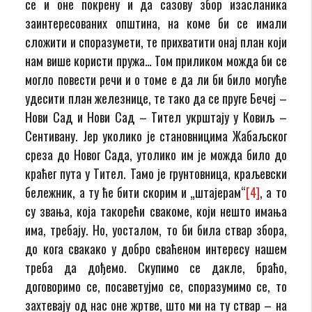
се и оне покрену и да сазову збор изасланика
заинтересованих општина, на коме би се имали
сложити и споразумети, те прихватити онај план који
нам више користи пружа… Том приликом можда би се
могло повести речи и о томе е да ли би било могуће
удесити план железнице, те тако да се пруге Бечеј –
Нови Сад и Нови Сад – Тител укрштају у Ковиљ –
Сентивану. Јер уколико је становницима Жабаљског
среза до Новог Сада, утолико им је можда било до
краћег пута у Тител. Тамо је грунтовница, краљевски
бележник, а ту ће бити скорим и „штајерам“
[4]
, а то
су звања, која такорећи свакоме, који нешто имања
има, требају. Но, уосталом, то би била ствар збора,
до кога свакако у добро сваћеном интересу нашем
треба да дођемо. Скупимо се дакле, браћо,
договоримо се, посаветујмо се, споразумимо се, то
захтевају од нас оне жртве, што ми на ту ствар – на