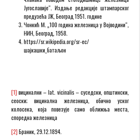
Југославије“. Издање редакције штампарског
предузећа ЈЖ, Београд 1951. године
Чонкић М. „100 година железница у Војводини“,
НИН, Београд, 1958.
https://sr.wikipedia.org/sr-ec/
шајкашки_батаљон
[1]
вицинални – lat. vicinalis – суседски, општински,
сеоски; вицинална железница, обично уског
колосека, која повезује само оближња места,
споредна железница
[2]
Браник, 29.12.1894.