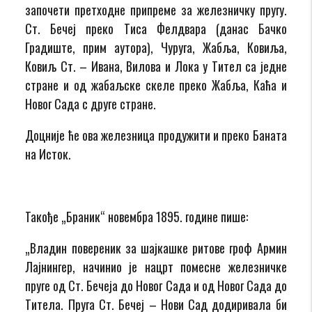
започети претходне припреме за железничку пругу.
Ст. Бечеј преко Тиса Фелдвара (данас Бачко
Градиште, прим аутора), Чуруга, Жабља, Ковиља,
Ковиљ Ст. – Ивана, Вилова и Лока у Тител са једне
стране и од жабаљске скеле преко Жабља, Каћа и
Новог Сада с друге стране.
Доцније ће ова железница продужити и преко Баната
на Исток.
Такође „Браник“ новембра 1895. године пише:
„Владин повереник за шајкашке ритове гроф Армин
Лајнингер, начинио је нацрт помесне железничке
пруге од Ст. Бечеја до Новог Сада и од Новог Сада до
Титела. Пруга Ст. Бечеј – Нови Сад додиривала би