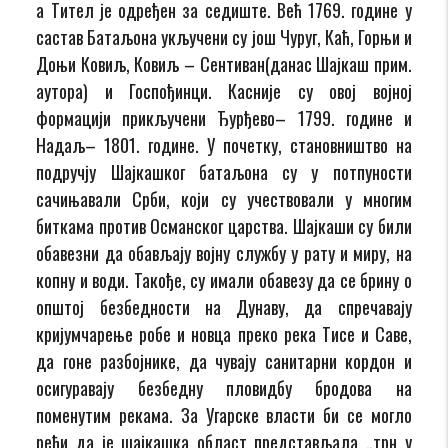
а Тител је одређен за седиште. Већ 1769. године у
састав Батаљона укључени су још Чуруг, Каћ, Горњи и
Доњи Ковиљ, Ковиљ – Сентиван(данас Шајкаш прим.
аутора) и Госпођинци. Касније су овој војној
формацији прикључени Ђурђево– 1799. године и
Надаљ– 1801. године. У почетку, становништво на
подручју Шајкашког батаљона су у потпуности
сачињавали Срби, који су учествовали у многим
биткама против Османског царства. Шајкаши су били
обавезни да обављају војну службу у рату и миру, на
копну и води. Такође, су имали обавезу да се брину о
општој безбедности на Дунаву, да спречавају
кријумчарење робе и новца преко река Тисе и Саве,
да гоне разбојнике, да чувају санитарни кордон и
осигуравају безбедну пловидбу бродова на
поменутим рекама. За Угарске власти би се могло
рећи да је шајкашка област представљала „трн у