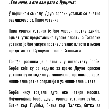
„Ево мене, а ето вам рата с Турцима“
.
У војничком смислу, Други српски устанак се знатно
разликовао од Првог устанка.
Први српски устанак је био уперен против дахија,
одметнутих представника турске власти, а Таковски
устанак је био уперен против легалне власти и њеног
представника Сулејман – паше Скопљака.
Такође, разлика је знатна и у интезитету борби.
Борбе које су се водиле за време Другог српског
устанка су се водиле уз минимално проливање крви,
минималне ратне операције и уз минималне штете.
Борбе нису трајале дуго, око четири месеца.
Најзначајније борбе Другог српског устанака су биле:
битка код Љубића, битка код Палежа, битка за