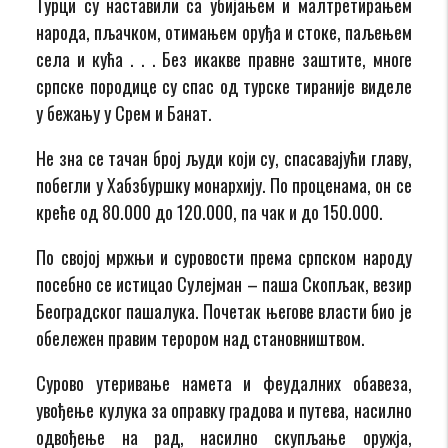
Турци су наставили са убијањем и малтретирањем
народа, пљачком, отимањем оруђа и стоке, паљењем
села и кућа . . . Без икакве правне заштите, многе
српске породице су спас од турске тираније виделе
у бежању у Срем и Банат.
Не зна се тачан број људи који су, спасавајући главу,
побегли у Хабзбуршку монархију. По проценама, он се
креће од 80.000 до 120.000, па чак и до 150.000.
По својој мржњи и суровости према српском народу
посебно се истицао Сулејман – паша Скопљак, везир
Београдског пашалука. Почетак његове власти био је
обележен правим терором над становништвом.
Сурово утеривање намета и феудалних обавеза,
увођење кулука за оправку градова и путева, насилно
одвођење на рад, насилно скупљање оружја,