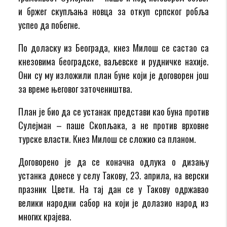
и бржег скупљања новца за откуп српског робља
успео да побегне.
По доласку из Београда, кнез Милош се састао са
кнезовима београдске, ваљевске и рудничке нахије.
Они су му изложили план буне који је договорен још
за време његовог заточеништва.
План је био да се устанак представи као буна против
Сулејман – паше Скопљака, а не против врховне
турске власти. Кнез Милош се сложио са планом.
Договорено је да се коначна одлука о дизању
устанка донесе у селу Такову, 23. априла, на верски
празник Цвети. На тај дан се у Такову одржавао
велики народни сабор на који је долазио народ из
многих крајева.