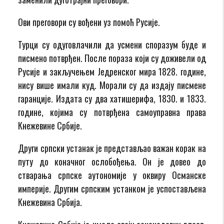
Ови преговори су вођени уз помоћ Русије.
Турци су одуговлачили да усмени споразум буде и
писмено потврђен. После пораза који су доживели од
Русије и закључењем Једренског мира 1828. године,
нису више имали куд. Морали су да издају писмене
гаранције. Издата су два хатишерифа, 1830. и 1833.
године, којима су потврђена самоуправна права
Кнежевине Србије.
Други српски устанак је представљао важан корак на
путу до коначног ослобођења. Он је довео до
стварања српске аутономије у оквиру Османске
империје. Другим српским устанком је успостављена
Кнежевина Србија.