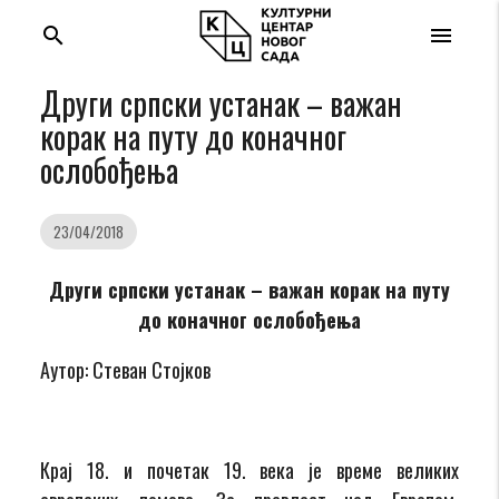
search
menu
Други српски устанак – важан
корак на путу до коначног
ослобођења
23/04/2018
Други српски устанак – важан корак на путу
до коначног ослобођења
Аутор: Стеван Стојков
Крај 18. и почетак 19. века је време великих