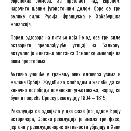
европских ломова. За превласт над Европом,
нарочито њеним југоисточним делом, боре се три
велике силе: Русија, Француска и Хабзбуршка
монархија.
Поред одговора на питање која ће од ове три силе
остварити преовлађујући утицај на Балкану,
актуелно је и питање опстанка Османске империје на
овим просторима.
Активно учешће у тражењу ових одговора узима и
малена Србија. Жудећи за слободом и желећи да се
коначно ослободи османског угњетавања, народ се
буни и покреће Српску револуцију 1804 – 1815.
Револуција се одвијала у две фазе (по једном броју
историчара, Српска револуција је имала три фазе,
јер они у револуционарне активности убрајају и Хаџи