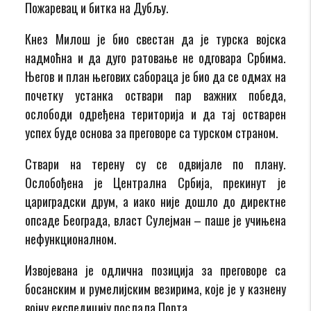
Пожаревац и битка на Дубљу.
Кнез Милош је био свестан да је турска војска
надмоћна и да дуго ратовање не одговара Србима.
Његов и план његових сабораца је био да се одмах на
почетку устанка оствари пар важних победа,
ослободи одређена територија и да тај остварен
успех буде основа за преговоре са турском страном.
Ствари на терену су се одвијале по плану.
Ослобођена је Централна Србија, прекинут је
цариградски друм, а иако није дошло до директне
опсаде Београда, власт Сулејман – паше је учињена
нефункционалном.
Извојевана је одлична позиција за преговоре са
босанским и румелијским везирима, које је у казнену
војну експедицију послала Порта.