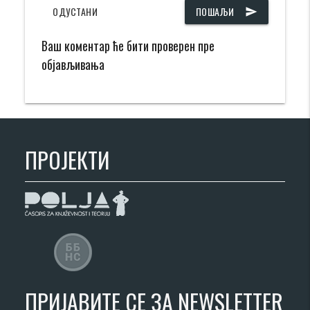
ОДУСТАНИ
ПОШАЉИ
send
Ваш коментар ће бити проверен пре
објављивања
ПРОЈЕКТИ
ПРИЈАВИТЕ СЕ ЗА NEWSLETTER