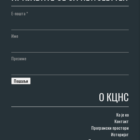
Е-пошта
*
Име
Презиме
О КЦНС
Ко је ко
Контакт
Програмски простори
Историјат