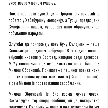
учествовао у њеном гушењу.
После пропасти буне Хаџи – Продан Глигоријевић је
побегао у Хабзбуршку монархију, а Турци, предвођени
Сулејман – пашом, су се брутално обрачунали са
побуњеним народом.
Слутећи да припремају нову буну Сулејман – паша
Скопљак је средином фебруара 1815. године позвао
виђеније кнезове у Београд, наводно ради договора.
Међу кнезовима који су прихватили позив био је и
Милош Обреновић. Прихватање пашиног позива неки
српски кнезови су платили главом (Станоје Главаш),
а сам Милош је постао пашин заробљеник.
Милош Обреновић је био веома лукав човек.
Захваљујући тој својој особини, он је искористио
грамзивост Сулејман – паше и под изговором бољег