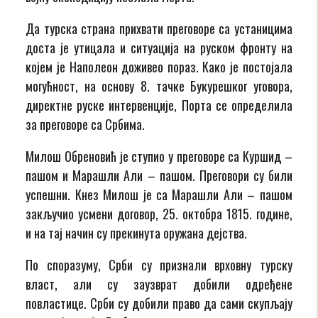
Да турска страна прихвати преговоре са устаницима
доста је утицала и ситуација на руском фронту на
којем је Наполеон доживео пораз. Како је постојала
могућност, на основу 8. тачке Букурешког уговора,
директне руске интервенције, Порта се определила
за преговоре са Србима.
Милош Обреновић је ступио у преговоре са Куршид –
пашом и Марашли Али – пашом. Преговори су били
успешни. Кнез Милош је са Марашли Али – пашом
закључио усмени договор, 25. октобра 1815. године,
и на тај начин су прекинута оружана дејства.
По споразуму, Срби су признали врховну турску
власт, али су заузврат добили одређене
повластице. Срби су добили право да сами скупљају