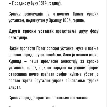
– Проданову буну 1814. годину).
Српска револуција ја отпочела Првим српски
устанком, подигнутим у Орашцу 1804. године.
Други српски устанак
представља другу фазу
револуције.
Након пропасти Првог српског устанка, муке и патње
српског народа су се повећале. Иако је велики везир
Хуршид – паша прогласио амнестију за српске
устанике, народ који се заједно са једним бројем
старешина почео враћати својим кућама убрзо је
постао жртва бруталне управе обновљење турске
власти.
Српски народ је практично стављен ван закона.