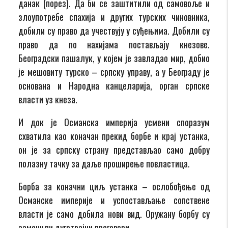
данак (порез). Да би се заштитили од самовоље и
злоупотребе спахија и других турских чиновника,
добили су право да учествују у суђењима. Добили су
право да по нахијама постављају кнезове.
Београдски пашалук, у којем је завладао мир, добио
је мешовиту турско – српску управу, а у Београду је
основана и Народна канцеларија, орган српске
власти уз кнеза.
И док је Османска империја усмени споразум
схватила као коначан прекид борбе и крај устанка,
он је за српску страну представљао само добру
полазну тачку за даље проширење повластица.
Борба за коначни циљ устанка – ослобођење од
Османске империје и успостављање сопствене
власти је само добила нови вид. Оружану борбу су
заменили дуготрајни преговори.