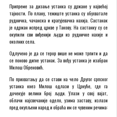
Припреме за дизање устанка су држане у највећој
тајности. По плану, тежиште устанка су обухватале
рудничка, чачанска и крагујевачка нахија. Састанак
је одржан испред цркве у Такову. На састанку су се
окупили сви виђенији људи из рудничке нахије и
околних села.
Одлучено је да се терор више не може трпити и да
се поново дигне устанак. За вођу устанка је изабран
Милош Обреновић.
По прихватању да се стави на чело Другог српског
устанка кнез Милош одлази у Црнуће, где га
дочекује велики број људи. Улази у свој вајат,
облачи најсвечаније одело, узима заставу, излази
пред окупљени народ и обраћа им се чувеним речима: