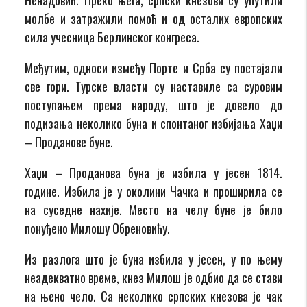
молбе и затражили помоћ и од осталих европских
сила учесница Берлинског конгреса.
Међутим, односи између Порте и Срба су постајали
све гори. Турске власти су наставиле са суровим
поступањем према народу, што је довело до
подизања неколико буна и спонтаног избијања Хаџи
– Проданове буне.
Хаџи – Проданова буна је избила у јесен 1814.
године. Избила је у околини Чачка и проширила се
на суседне нахије. Место на челу буне је било
понуђено Милошу Обреновићу.
Из разлога што је буна избила у јесен, у по њему
неадекватно време, кнез Милош је одбио да се стави
на њено чело. Са неколико српских кнезова је чак