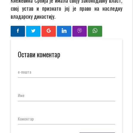
Кнежевина Србија је имала своју законодавну власт,
свој устав и признато јој је право на наследну
владарску династију.
Остави коментар
е-пошта
Име
Коментар