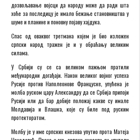
дозвољавање војсци да народу може да ради шта
хоће за последицу је имало бежање становништва у
шуме и планине и поновну појаву хајдука.
Спас од оваквог третмана којем је био изложен
српски народ тражен је и у обраћању великим
силама.
У Србији су се са великом пажњом пратили
међународни догађаји. Након великог војног успеха
Русије против Наполеонове Француске, упућена је
молба руском цару Александру да се Србија припоји
Русији или да бар добије положај какве су имале
Молдавија и Влашка, које су биле под руским
протекторатом.
Молбу је у име српских кнезова упутио прота Матеја
Ненадовић. Преко њега, српски кнезови су упутили