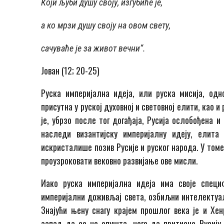
Који љуби душу своју, изгубиће је,
а ко мрзи душу своју на овом свету,
сачуваће је за живот вечни“.
Јован (12; 20-25)
Руска империјална идеја, или руска мисија, одн
присутна у руској духовној и световној елити, као 
је, убрзо после тог догађаја, Русија ослобођена 
наследи византијску империјалну идеју, елит
искристалише позив Русије и руског народа. У том
проузроковати вековно развијање ове мисли.
Иако руска империјална идеја има своје специ
империјални доживљај света, озбиљни интелектуал
Знајући њену снагу крајем прошлог века је и Хе
запад да се не опушта, него да притисне Русију 