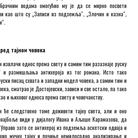
 брачним водама омогућио му је да се мирно посвети
ни као што су „Записи из подземља“, „Злочин и казна“,
и“.
пред тајном човека
и извлачи однос према свету и самим тим разазнаје руску
“ и размишљања антихероја из тог романа. Исто тако
уски писац схвата и западни модел човека, а самим тим и
ка, сматрао је Достојевски, зависи и све остало, па тако
ао и њиховог односа према свету и човечанству.
и ће следствено томе доживети тајну света, али и оно
е најбоље види у дијалогу Ивана и Аљоше Карамазова, да
 Управо зато се антихерој из подземља аскетски одваја и
шио мучну тајну и почиње немилосрдно анализирање и