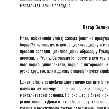
менталитет, али не пресудно.
Петар Велики
Ипак, најснажнији утицај запада (опет не пресу
боравећи на западу, видео је цивилизацијску и ма
пресади западни цивилизацијски образац у Русију.
променила Русију. Са запада је преузета култура,
нова војска, универзитети, појачано интересовањ
руско друштво, али и државу стварајући руску вари
Црква је била подређена цару слично као што је то
изгубила аутономију она је за најшире народн
менталитетског ослонца. Но, оно што је битно и о
је постепено отуђење елите. Ово је резултирало ф
касније и резултирало руском револуцијом, али и