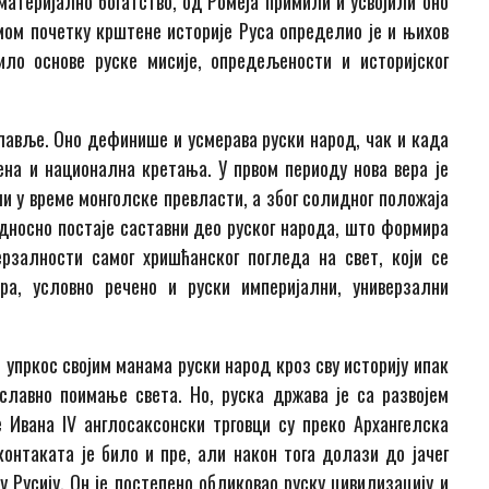
материјално богатство, од Ромеја примили и усвојили оно
амом почетку крштене историје Руса определио је и њихов
ило основе руске мисије, опредељености и историјског
ославље. Оно дефинише и усмерава руски народ, чак и када
ена и национална кретања. У првом периоду нова вера је
ли у време монголске превласти, а због солидног положаја
односно постаје саставни део руског народа, што формира
рзалности самог хришћанског погледа на свет, који се
а, условно речено и руски империјални, универзални
и упркос својим манама руски народ кроз сву историју ипак
ославно поимање света. Но, руска држава је са развојем
 Ивана IV англосаксонски трговци су преко Архангелска
онтаката је било и пре, али након тога долази до јачег
 Русију. Он је постепено обликовао руску цивилизацију и