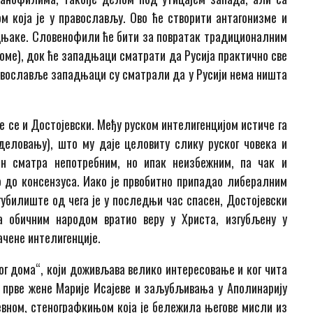
 која је у православљу. Ово ће створити антагонизме и
дњаке. Словенофили ће бити за повратак традиционалним
томе), док ће западњаци сматрати да Русија практично све
православље западњаци су сматрали да у Русији нема ништа
иће се и Достојевски. Међу руском интелигенцијом истиче га
деловању), што му даје целовиту слику руског човека и
н сматра непотребним, но ипак неизбежним, па чак и
 до консензуса. Иако је првобитно припадао либералним
 губилиште од чега је у последњи час спасен, Достојевски
са обичним народом вратио веру у Христа, изгубљену у
чене интелигенције.
ог дома“, који доживљава велико интересовање и ког чита
и прве жене Марије Исајеве и заљубљивања у Аполинарију
евном, стенографкињом која је бележила његове мисли из