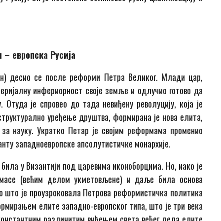
 – европска Русија
дан) десио се после реформи Петра Великог. Млади цар,
теријалну инфериорност своје земље и одлучио готово да
 Отуда је спровео до тада невиђену револуцију, која је
 структурално уређење друштва, формирана је нова елита,
е за науку. Укратко Петар је својим реформама променио
јанту западноевропске апсолутистичке монархије.
 била у Византији под царевима иконоборцима. Но, иако је
е масе (већим делом укметовљене) и даље била основа
но што је проузроковала Петрова реформистичка политика
ормирањем елите западно-европског типа, што је три века
 константним различитим виђењем света већег дела елите