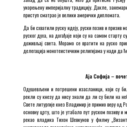
укорењену империјалну традицију. Дакле, занемари
приступ сматрао је велики амерички дипломата.
Да би схватили руску идеју, руски позив и призив
руског духа, на догађаје који су на самом старту 
доживљај света. Морамо се вратити на руско пр
делегација монотеистичким религијама у нади да ће
Аја Софија – поч
Одушевљени и потрешени изасланици, који су бил
рекли су кнезу да нису знали да ли су били на 
Свете литургије кнез Владимир је примио веру од 
основну црту, што је утабало пут руском позиву и м
рекао владика Тихон Шевкунов у филму „Византи