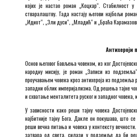
којих је настао роман „Коцкар“. Стабилност у
стваралаштву. Тада настају његови најбољи рома
„Идиот“, „Зли дуси“, „Младић“ и „Браћа Карамазов
Антихероји 
Основ његовог бављења човеком, из ког Достојевск
народну мисију, је роман „Записи из подземља
проучавањем човека кроз антихероја из подземља р
западни облик империјализма. Од решења тајне чове
и схватање менталитета руског и западног човека, к
У зависности како реши тајну човека Достојевск
најбитније тајну Бога. Дакле он покушава, што с
реши вечна питања и човека у контексту вечности.
затвара од света, силази у подземље да би ре