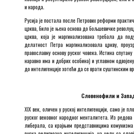
и народа.
Русија је постала после Петрових реформи практич
црква, било је њена основа до бољшевичке револуци
црква, која је маргинализована требала да под
делатност Петра маргинализовала цркву, проуз
православну основу руског човека. Истина спутану 
наравно има и добрих особина) и углавном одвојену
до интелигенције хотећи да се врати суштинским в
Словенофили и Запад
XIX век, оличен у руској интелигенцији, само је пл
руског вековног народног менталитета. Из редова
либерала, са крајњим представницима комунизма 
руска религиозна интелигенција, на челу са сла