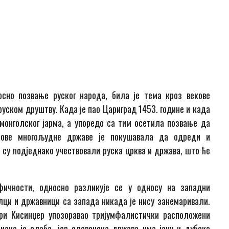
осно позвање руског народа, била је тема кроз векове
и руском друштву. Када је пао Цариград 1453. године и када
и монголског јарма, а упоредо са тим осетила позвање да
а ове многољудне државе је покушавала да одреди и
е су подједнако учествовали руска црква и држава, што ће
фичности, односно разликује се у односу на западни
ци и државници са запада никада је нису занемаривали.
нри Кисинџер упозоравао тријумфалистички расположени
иако је слаба, јер словенска држава има јаку и дубоко