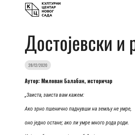
Достојевски и 
28/12/2020
Аутор: Милован Балабан, историчар
„Заиста, заиста вам кажем:
Ако зрно пшенично паднувши на земљу не умре,
оно једно остане; ако ли умре много рода роди.