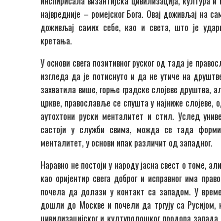
инспирисала византијска цивилизација, култура и 
највредније – ромејског Бога. Овај доживљај на с
доживљај самих себе, као и света, што је удар
кретања.
У основи свега позитивног руског од тада је прав
изгледа да је потиснуто и да не утиче на друштв
захватила више, горње градске слојеве друштва, а
цркве, православље се спушта у најниже слојеве, 
аутохтони руски менталитет и стил. Услед униве
састоји у служби свима, можда се тада формир
менталитет, у основи ипак различит од западног.
Наравно не постоји у народу јасна свест о томе, ал
као оријентир свега доброг и исправног има прав
почела да долази у контакт са западом. У време
дошли до Москве и почели да тргују са Русијом, к
цивилизацијског и културолошког продора запада у