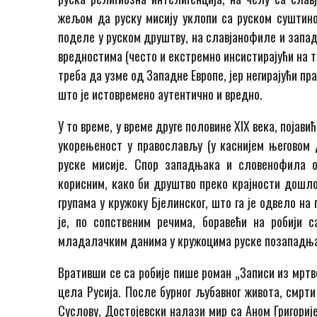
жељом да руску мисију уклопи са руском суштином
поделе у руском друштву, на славјанофиле и запа
вредностима (често и екстремно инсистирајући на 
треба да узме од Западне Европе, јер негирајући 
што је истовремено аутентично и вредно.
У то време, у време друге половине XIX века, појав
укорењеност у православљу (у каснијем његовом 
руске мисије. Спор западњака и словенофила о
корисним, како би друштво преко крајности дошло
групама у кружоку Бјелинског, што га је одвело на
је, по сопственим речима, боравећи на робији 
младалачким данима у кружоцима руске позападња
Вративши се са робије пише роман „Записи из мртв
цела Русија. После бурног љубавног живота, смрт
Суслову, Достојевски налази мир са Аном Григориј