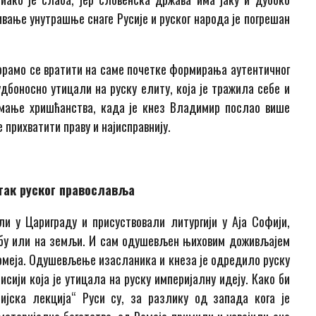
вање унутрашње снаге Русије и руског народа је погрешан
 морамо се вратити на саме почетке формирања аутентичног
судбоносно утицали на руску елиту, која је тражила себе и
имање хришћанства, када је кнез Владимир послао више
 прихватити праву и најисправнију.
етак руског православља
и у Цариграду и присуствовали литургији у Аја Софији,
небу или на земљи. И сам одушевљен њиховим доживљајем
Ромеја. Одушевљење изасланика и кнеза је одредило руску
исији која је утицала на руску империјалну идеју. Како би
јска лекција“ Руси су, за разлику од запада кога је