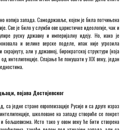
но копија запада. Самодржавље, којем је била потчињена
је. Све је било у служби ове царистичке идеологије, чак и
упире руску државну и империјалну идеју. Но, иако је
роковала и велике верске поделе, ипак није угрозила
и скрајнуту, али у државној, бирократској структури (која
 од интелигенције. Спајање ће покушати у XIX веку, један
редностима.
њаци, појава Достојевског
од, са једне стране европеизације Русије и са друге израз
 интелигенције, школоване на западу створиће се покрет
и бољшевизма. Исто тако у овом веку ће бити створена
вјанофилима, такође делом под утицајем запада, али са