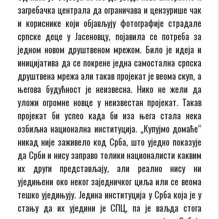
загребачка централа да ограничава и цензурише чак
и кориснике који објављују фотографије страдале
српске деце у Јасеновцу, појавила се потреба за
једном новом друштвеном мрежом. Било је идеја и
иницијатива да се покрене једна самостална српска
друштвена мрежа али такав пројекат је веома скуп, а
његова будућност је неизвесна. Нико не жели да
уложи огромне новце у неизвестан пројекат. Такав
пројекат би успео када би иза њега стала нека
озбиљна национална институција. „Купујмо домаће“
никад није заживело код Срба, што уједно показује
да Срби и нису заправо толики националисти каквим
их други представљају, али реално нису ни
уједињени око неког заједничког циља или се веома
тешко уједињују. Једина институција у Срба која је у
стању да их уједини је СПЦ, па је ваљда стога