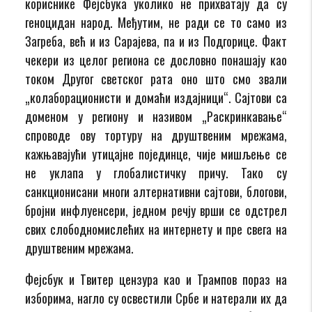
кориснике Фејсбука уколико не прихватају да су
геноцидан народ. Међутим, не ради се то само из
Загреба, већ и из Сарајева, па и из Подгорице. Факт
чекери из целог региона се дословно понашају као
током Другог светског рата оно што смо звали
„колаборационисти и домаћи издајници“. Сајтови са
доменом у региону и називом „Раскринкавање“
спроводе ову тортуру на друштвеним мрежама,
кажњавајући утицајне појединце, чије мишљење се
не уклапа у глобалистичку причу. Тако су
санкционисани многи алтернативни сајтови, блогови,
бројни инфлуенсери, једном речју врши се одстрел
свих слободномислећих на интернету и пре свега на
друштвеним мрежама.
Фејсбук и Твитер цензура као и Трампов пораз на
изборима, нагло су освестили Србе и натерали их да