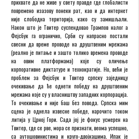
прихвате да не живе у свету правде где глобалисти
повремено изазову понеки рат, као и да интернет
није слободна територија, како су замишљали.
Након што је Твитер суспендовао Трампов налог а
Фејсбук га ограничио, Срби су напрасно постали
свесни да време проводе на друштвеним мрежама
(реално је питање и зашто толико времена проводе
на овим платформама) које су оличење
корпоративне диктатуре и технократије. Но, већи је
проблем за Фејсбук и Твитер српску заједницу
очекивање да ће однети победу на друштвеним
мрежама које су у власништву западних корпорација.
То очекивање и није баш без повода. Српска мим
сцена је однела извесне победе, нарочито током
литија у Црној Гори. Сада јој је фокус усмерен на
Твитер, где се рве, мора се признати, веома успешно,
са аутошовинистима и круго-двојкашима. Ипак је