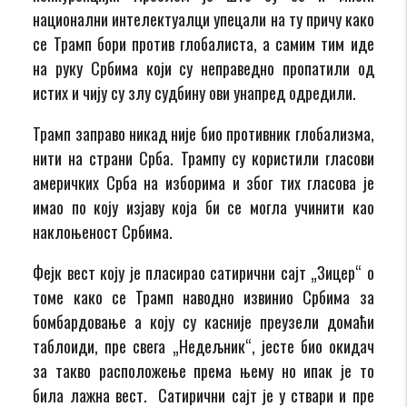
национални интелектуалци упецали на ту причу како
се Трамп бори против глобалиста, а самим тим иде
на руку Србима који су неправедно пропатили од
истих и чију су злу судбину ови унапред одредили.
Трамп заправо никад није био противник глобализма,
нити на страни Срба. Трампу су користили гласови
америчких Срба на изборима и због тих гласова је
имао по коју изјаву која би се могла учинити као
наклоњеност Србима.
Фејк вест коју је пласирао сатирични сајт „Зицер“ о
томе како се Трамп наводно извинио Србима за
бомбардовање а коју су касније преузели домаћи
таблоиди, пре свега „Недељник“, јесте био окидач
за такво расположење према њему но ипак је то
била лажна вест. Сатирични сајт је у ствари и пре