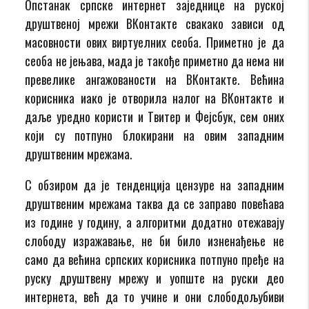
Опстанак српске интернет заједнице на руској
друштвеној мрежи ВКонтакте свакако зависи од
масовности ових виртуелних сеоба. Приметно је да
сеоба не јењава, мада је такође приметно да нема ни
превелике ангажованости на ВКонтакте. Већина
корисника иако је отворила налог на ВКонтакте и
даље уредно користи и Твитер и Фејсбук, сем оних
који су потпуно блокирани на овим западним
друштвеним мрежама.
С обзиром да је тенденција цензуре на западним
друштвеним мрежама таква да се заправо повећава
из године у годину, а алгоритми додатно отежавају
слободу изражавање, не би било изненађење не
само да већина српских корисника потпуно пређе на
руску друштвену мрежу и уопште на руски део
интернета, већ да то учине и они слободољубиви