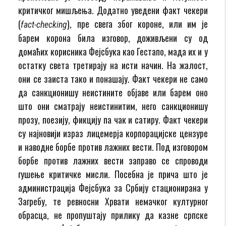
критичког мишљења. Додатно уведени факт чекери
(
), пре свега због короне, или им је
fact-checking
барем корона била изговор, доживљени су од
домаћих корисника Фејсбука као Гестапо, мада их и у
остатку света третирају на исти начин. На жалост,
они се заиста тако и понашају. Факт чекери не само
да санкционишу неистините објаве или барем оно
што они сматрају неистинитим, него санкционишу
прозу, поезију, фикцију па чак и сатиру. Факт чекери
су најновији израз лицемерја корпорацијске цензуре
и наводне борбе против лажних вести. Под изговором
борбе против лажних вести заправо се спроводи
гушење критичке мисли. Посебна је прича што је
администрација Фејсбука за Србију стационирана у
Загребу, те ревносни Хрвати немачког културног
обрасца, не пропуштају прилику да казне српске