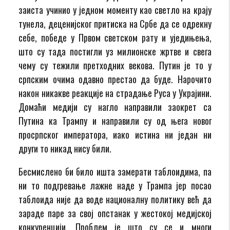
заиста учинио у једном моменту као светло на крају
тунела, деценијског притиска на Србе да се одрекну
себе, победе у Првом светском рату и уједињења,
што су тада постигли уз милионске жртве и свега
чему су тежили претходних векова. Путин је то у
српским очима одавно престао да буде. Нарочито
након никакве реакције на страдање Руса у Украјини.
Домаћи медији су нагло направили заокрет са
Путина ка Трампу и направили су од њега новог
просрпског императора, иако истина ни један ни
други то никад нису били.
Бесмислено би било ишта замерати таблоидима, па
ни то подгревање лажне наде у Трампа јер посао
таблоида није да воде националну политику већ да
зараде паре за свој опстанак у жестокој медијској
конкуренцији. Проблем је што су се и многи