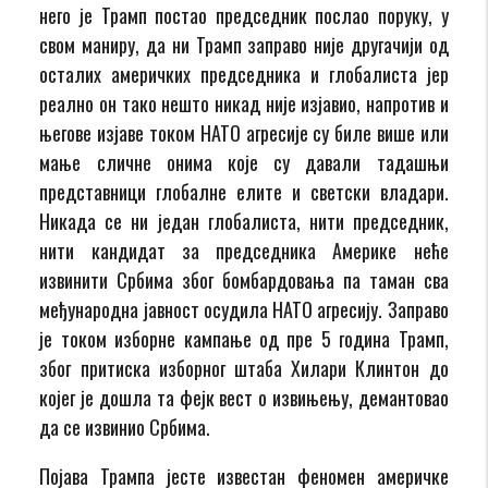
него је Трамп постао председник послао поруку, у
свом маниру, да ни Трамп заправо није другачији од
осталих америчких председника и глобалиста јер
реално он тако нешто никад није изјавио, напротив и
његове изјаве током НАТО агресије су биле више или
мање сличне онима које су давали тадашњи
представници глобалне елите и светски владари.
Никада се ни један глобалиста, нити председник,
нити кандидат за председника Америке неће
извинити Србима због бомбардовања па таман сва
међународна јавност осудила НАТО агресију. Заправо
је током изборне кампање од пре 5 година Трамп,
због притиска изборног штаба Хилари Клинтон до
којег је дошла та фејк вест о извињењу, демантовао
да се извинио Србима.
Појава Трампа јесте известан феномен америчке