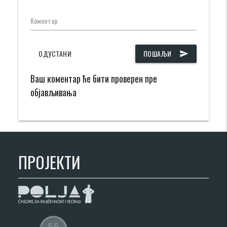
Коментар
ОДУСТАНИ
ПОШАЉИ
send
Ваш коментар ће бити проверен пре
објављивања
ПРОЈЕКТИ