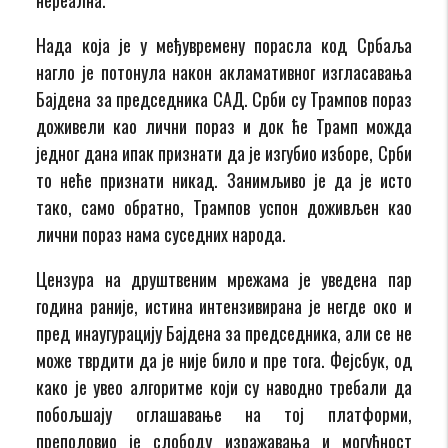
Нада која је у међувремену порасла код Србаља
нагло је потонула након акламативног изгласавања
Бајдена за председника САД. Срби су Трампов пораз
доживели као лични пораз и док ће Трамп можда
једног дана ипак признати да је изгубио изборе, Срби
то неће признати никад. Занимљиво је да је исто
тако, само обратно, Трампов успон доживљен као
лични пораз нама суседних народа.
Цензура на друштвеним мрежама је уведена пар
година раније, истина интензивирана је негде око и
пред инаугурацију Бајдена за председника, али се не
може тврдити да је није било и пре тога. Фејсбук, од
како је увео алгоритме који су наводно требали да
побољшају оглашавање на тој платформи,
преполовио је слободу изражавања и могућност