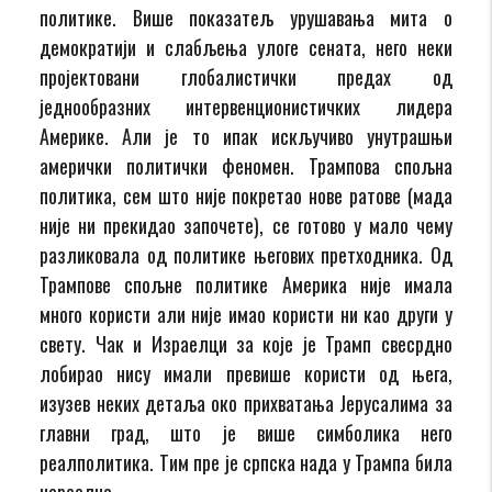
политике. Више показатељ урушавања мита о
демократији и слабљења улоге сената, него неки
пројектовани глобалистички предах од
једнообразних интервенционистичких лидера
Америке. Али је то ипак искључиво унутрашњи
амерички политички феномен. Трампова спољна
политика, сем што није покретао нове ратове (мада
није ни прекидао започете), се готово у мало чему
разликовала од политике његових претходника. Од
Трампове спољне политике Америка није имала
много користи али није имао користи ни као други у
свету. Чак и Израелци за које је Трамп свесрдно
лобирао нису имали превише користи од њега,
изузев неких детаља око прихватања Јерусалима за
главни град, што је више симболика него
реалполитика. Тим пре је српска нада у Трампа била
нереална.