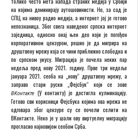
толико често мета напада страних медија у Србији
на којима доминирају аутошовинисти. Но, за сад је
СПЦ на нивоу радио медија, а интернет јој је готово
непознаница. Због свега наведеног српска интернет
заједница, односно онај њен део који је погођен
корпоративном цензуром, решио је да мигрира на
друштвену мрежу која се чини приближно слободна и
по српском укусу. Миграција је почела неких пар
недеља пред нову 2021. годину. Прве три недеље
јануара 2021. сеоба на „нову“ друштвену мрежу, а
заправо стари руски „Фејсбук“ који се зове
(У контакту) је достигла кулминацију.
ВКонтакте
Готово сви корисници Фејсбука којима ова мрежа не
одговара због цензуре су се почели селити на
ВКонтакте. Неко је у шали ову виртуелну миграцију
прогласио најновијом сеобом Срба.