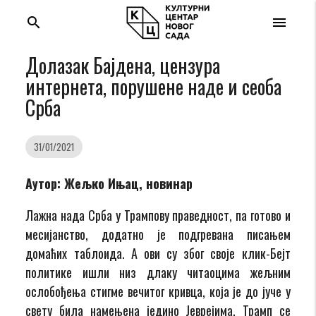
search
menu
Долазак Бајдена, цензура
интернета, порушене наде и сеоба
Срба
31/01/2021
Аутор: Жељко Ињац, новинар
Лажна нада Срба у Трампову праведност, па готово и
месијанство, додатно је подгревана писањем
домаћих таблоида. А ови су због своје клик-Бејт
политике ишли низ длаку читаоцима жељним
ослобођења стигме вечитог кривца, која је до јуче у
свету била намењена једино Јеврејима. Трамп се