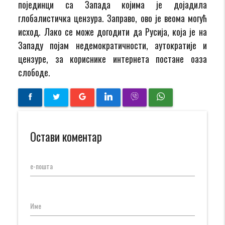
појединци са Запада којима је дојадила
глобалистичка цензура. Заправо, ово је веома могућ
исход. Лако се може догодити да Русија, која је на
Западу појам недемократичности, аутократије и
цензуре, за кориснике интернета постане оаза
слободе.
Остави коментар
е-пошта
Име