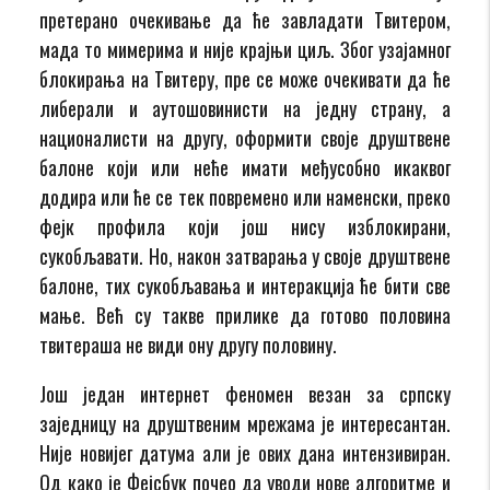
претерано очекивање да ће завладати Твитером,
мада то мимерима и није крајњи циљ. Због узајамног
блокирања на Твитеру, пре се може очекивати да ће
либерали и аутошовинисти на једну страну, а
националисти на другу, оформити своје друштвене
балоне који или неће имати међусобно икаквог
додира или ће се тек повремено или наменски, преко
фејк профила који још нису изблокирани,
сукобљавати. Но, након затварања у своје друштвене
балоне, тих сукобљавања и интеракција ће бити све
мање. Већ су такве прилике да готово половина
твитераша не види ону другу половину.
Још један интернет феномен везан за српску
заједницу на друштвеним мрежама је интересантан.
Није новијег датума али је ових дана интензивиран.
Од како је Фејсбук почео да уводи нове алгоритме и