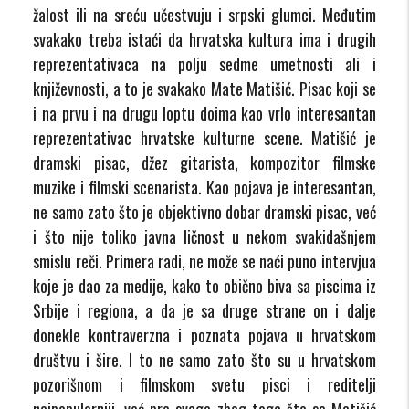
žalost ili na sreću učestvuju i srpski glumci. Međutim
svakako treba istaći da hrvatska kultura ima i drugih
reprezentativaca na polju sedme umetnosti ali i
književnosti, a to je svakako Mate Matišić. Pisac koji se
i na prvu i na drugu loptu doima kao vrlo interesantan
reprezentativac hrvatske kulturne scene. Matišić je
dramski pisac, džez gitarista, kompozitor filmske
muzike i filmski scenarista. Kao pojava je interesantan,
ne samo zato što je objektivno dobar dramski pisac, već
i što nije toliko javna ličnost u nekom svakidašnjem
smislu reči. Primera radi, ne može se naći puno intervjua
koje je dao za medije, kako to obično biva sa piscima iz
Srbije i regiona, a da je sa druge strane on i dalje
donekle kontraverzna i poznata pojava u hrvatskom
društvu i šire. I to ne samo zato što su u hrvatskom
pozorišnom i filmskom svetu pisci i reditelji
najpopularniji, već pre svega zbog toga što se Matišić