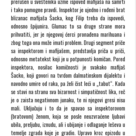
prerušen u sveštenika uzme ispoved mafijaša na samrti
i tako pomogne pravdi. Inspektor je ujedno i rođeni brat
blizanac mafijaša Šacka, kog Filip treba da ispovedi,
odnosno špijunira. Glumac to sa druge strane mora
prihvatiti, jer je njegovoj ćerci pronađena marihuana i
zbog toga ona može imati problem. Drugi segment priče
sa inspektorom i mafijašem, predstavlja priča u priči,
odnosno metatekst koji je u potpunosti komičan. Pored
inspektora, nosilac komičnosti je svakako mafijaš
Šacko, koji govori na tvrdom dalmatinskom dijalektu i
navodno umire od raka, pa želi čist leći u „tabut“. Kada
se stavi na stranu sva bizarnost i simpatičnost lika, reč
je o zaista negativnom junaku, te ni njegovi gresi nisu
mali. Uključuju i to da je spavao sa inspektorovom
(bratovom) ženom, koja se posle neuzvraćene ljubavi
ubila, preljubu, iznudu, ali i ubijanje i odlaganje leševa u
temelje zgrada koje je gradio. Upravo kroz epizodu u