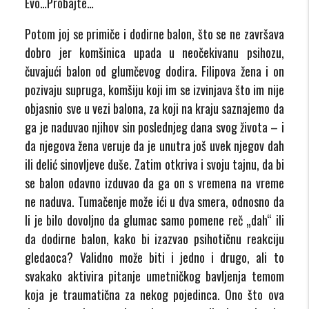
Evo…Probajte…
Potom joj se primiče i dodirne balon, što se ne završava
dobro jer komšinica upada u neočekivanu psihozu,
čuvajući balon od glumčevog dodira. Filipova žena i on
pozivaju supruga, komšiju koji im se izvinjava što im nije
objasnio sve u vezi balona, za koji na kraju saznajemo da
ga je naduvao njihov sin poslednjeg dana svog života – i
da njegova žena veruje da je unutra još uvek njegov dah
ili delić sinovljeve duše. Zatim otkriva i svoju tajnu, da bi
se balon odavno izduvao da ga on s vremena na vreme
ne naduva. Tumačenje može ići u dva smera, odnosno da
li je bilo dovoljno da glumac samo pomene reč „dah“ ili
da dodirne balon, kako bi izazvao psihotičnu reakciju
gledaoca? Validno može biti i jedno i drugo, ali to
svakako aktivira pitanje umetničkog bavljenja temom
koja je traumatična za nekog pojedinca. Ono što ova