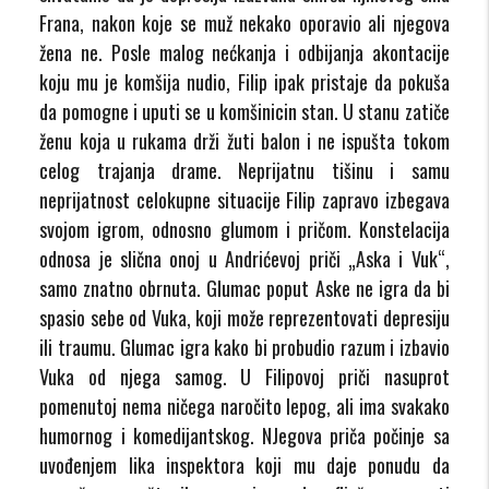
Frana, nakon koje se muž nekako oporavio ali njegova
žena ne. Posle malog nećkanja i odbijanja akontacije
koju mu je komšija nudio, Filip ipak pristaje da pokuša
da pomogne i uputi se u komšinicin stan. U stanu zatiče
ženu koja u rukama drži žuti balon i ne ispušta tokom
celog trajanja drame. Neprijatnu tišinu i samu
neprijatnost celokupne situacije Filip zapravo izbegava
svojom igrom, odnosno glumom i pričom. Konstelacija
odnosa je slična onoj u Andrićevoj priči „Aska i Vuk“,
samo znatno obrnuta. Glumac poput Aske ne igra da bi
spasio sebe od Vuka, koji može reprezentovati depresiju
ili traumu. Glumac igra kako bi probudio razum i izbavio
Vuka od njega samog. U Filipovoj priči nasuprot
pomenutoj nema ničega naročito lepog, ali ima svakako
humornog i komedijantskog. NJegova priča počinje sa
uvođenjem lika inspektora koji mu daje ponudu da