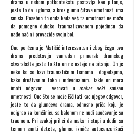
drama u nekom potkontekstu postavlja kao pitanje,
jeste to da li gluma, a kroz glumu čitava umetnost, ima
smisla. Posebno to onda kada već ta umetnost ne može
da pomogne duboko traumatizovanom pojedincu da
nađe način i prevaziđe svoju bol.
Ono po čemu je Matišić interesantan i zbog čega ova
drama predstavlja vanredan primerak dramskog
stvaralašta jeste to što on ne ostaje na pitanju. On je
neko ko se bavi traumatičnim temama i događajima,
kako društvenim tako i individualnim. Dakle on mora
imati odgovor i verovati u
smisao
makar neki
umetnosti. Ono što se može iščitati kao njegov odgovor,
jeste to da glumčeva drama, odnosno priča koju je
odigrao za komšinicu sa balonom ne nudi suočavanje sa
traumom. Pri svakoj prilici da makar i stupi u dodir sa
temom smrti deteta, glumac izmiče autocenzurišući