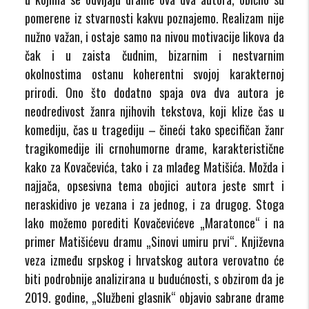
pomerene iz stvarnosti kakvu poznajemo. Realizam nije
nužno važan, i ostaje samo na nivou motivacije likova da
čak i u zaista čudnim, bizarnim i nestvarnim
okolnostima ostanu koherentni svojoj karakternoj
prirodi. Ono što dodatno spaja ova dva autora je
neodredivost žanra njihovih tekstova, koji klize čas u
komediju, čas u tragediju – čineći tako specifičan žanr
tragikomedije ili crnohumorne drame, karakteristične
kako za Kovačevića, tako i za mlađeg Matišića. Možda i
najjača, opsesivna tema obojici autora jeste smrt i
neraskidivo je vezana i za jednog, i za drugog. Stoga
lako možemo porediti Kovačevićeve „Maratonce“ i na
primer Matišićevu dramu „Sinovi umiru prvi“. Književna
veza između srpskog i hrvatskog autora verovatno će
biti podrobnije analizirana u budućnosti, s obzirom da je
2019. godine, „Službeni glasnik“ objavio sabrane drame