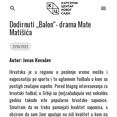
search
menu
Dodirnuti „Balon“- drama Mate
Matišića
21/10/2022
Autor: Jovan Kovačev
Hrvatska je u regionu u poslenje vreme možda i
najpoznatija po sportu i to uglavnom fudbalu u kom su
postigli značajne uspehe. Pored blagog interesovanja za
hrvatski fudbal, u Srbiji su (ne)začuđujuće već nekoliko
godina takođe vrlo popularne hrvatske sapunice.
Smatram da ne treba pominjati kvalitet sapunica, s
obzirom da sam žanr upućuje na niži kvalitet u kom na