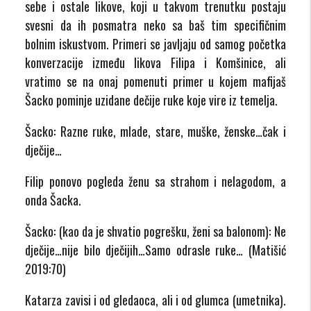
sebe i ostale likove, koji u takvom trenutku postaju
svesni da ih posmatra neko sa baš tim specifičnim
bolnim iskustvom. Primeri se javljaju od samog početka
konverzacije između likova Filipa i Komšinice, ali
vratimo se na onaj pomenuti primer u kojem mafijaš
Šacko pominje uzidane dečije ruke koje vire iz temelja.
Šacko: Razne ruke, mlade, stare, muške, ženske…čak i
dječije…
Filip ponovo pogleda ženu sa strahom i nelagodom, a
onda Šacka.
Šacko: (kao da je shvatio pogrešku, ženi sa balonom): Ne
dječije…nije bilo dječijih…Samo odrasle ruke… (Matišić
2019:70)
Katarza zavisi i od gledaoca, ali i od glumca (umetnika).