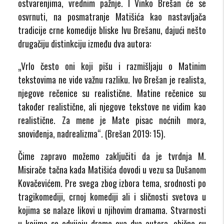
ostvarenjima, vrednim pažnje. I Vinko Brešan će se
osvrnuti, na posmatranje Matišića kao nastavljača
tradicije crne komedije bliske Ivu Brešanu, dajući nešto
drugačiju distinkciju između dva autora:
„Vrlo često oni koji pišu i razmišljaju o Matinim
tekstovima ne vide važnu razliku. Ivo Brešan je realista,
njegove rečenice su realistične. Matine rečenice su
također realistične, ali njegove tekstove ne vidim kao
realistične. Za mene je Mate pisac noćnih mora,
snoviđenja, nadrealizma“. (Brešan 2019: 15).
Čime zapravo možemo zaključiti da je tvrdnja M.
Misirače tačna kada Matišića dovodi u vezu sa Dušanom
Kovačevićem. Pre svega zbog izbora tema, srodnosti po
tragikomediji, crnoj komediji ali i sličnosti svetova u
kojima se nalaze likovi u njihovim dramama. Stvarnosti
u kojima se odvijaju drame ova dva autora, obično su