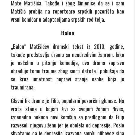
Mate Matišića. Takođe i zbog činjenice da se i sam
Matišić probija na repertoare srpskih pozorišta kao
vrsni komičar u adaptacijama srpskih reditelja.
Balon
„Balon“ Matišićev dramski tekst iz 2010. godine,
takođe predstavlja dramu sa neodredivim žanrom. Iako
je načelno u pitanju komedija, ova drama zapravo
obrađuje temu traume zbog smrti deteta i pokušaja da
se kroz umetnost popravi stanje osobe koja je
traumirana.
Glavni lik drame je Filip, popularni pozorišni glumac. Na
vrata stana u kojem živi sa svojom ženom Nives,
iznenadno pokuca novi komšija sa predlogom da Filip
razveseli njegovu ženu jer je obolela od depresije. Posle
shvatamo da je depresija izazvana smrću njihovog sina