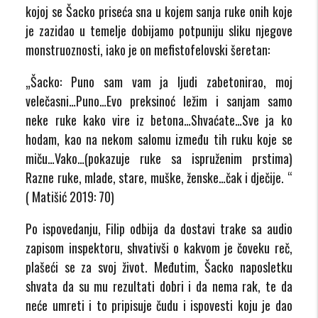
kojoj se Šacko priseća sna u kojem sanja ruke onih koje
je zazidao u temelje dobijamo potpuniju sliku njegove
monstruoznosti, iako je on mefistofelovski šeretan:
„Šacko: Puno sam vam ja ljudi zabetonirao, moj
velečasni…Puno…Evo preksinoć ležim i sanjam samo
neke ruke kako vire iz betona…Shvaćate…Sve ja ko
hodam, kao na nekom salomu između tih ruku koje se
miču…Vako…(pokazuje ruke sa ispruženim prstima)
Razne ruke, mlade, stare, muške, ženske…čak i dječije. “
( Matišić 2019: 70)
Po ispovedanju, Filip odbija da dostavi trake sa audio
zapisom inspektoru, shvativši o kakvom je čoveku reč,
plašeći se za svoj život. Međutim, Šacko naposletku
shvata da su mu rezultati dobri i da nema rak, te da
neće umreti i to pripisuje čudu i ispovesti koju je dao