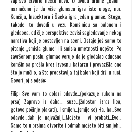
zapravo stvorio nešto novo. U uvodu drame „Balon“
naznačeno je da više glumaca igra iste uloge, npr.
Komšiju, Inspektora i Šacka igra jedan glumac. Stoga,
takođe, to dovodi u vezu Komšinicu sa balonom i
gledaoca, od čije perspektive zavisi sagledavanje nekog
narativa koji je postavljen na sceni. Ostaje još samo to
pitanje „smisla glume“ ili smisla umetnosti uopšte. Po
završenom poslu, glumac veruje da je gledalac odnosno
komšinica prošla kroz izvesnu katarzu i prevazišla ono
što je mučilo, a što predstavlja taj balon koji drži u ruci.
Govori joj sledeće:
Filip: Sve vam to dolazi odavde…(pokazuje rukom na
prsa) Zapravo iz daha…i suze…(žalostan izraz lica,
gotovo počinje plakati). I smijeh…(smije se) Ha, ha…Sve
odavde…dah je najvažniji…Možete i vi probati…Evo…
Samo to u prsima otvorite i odmah možete biti smijeh…