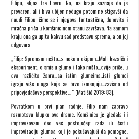
Filipu, alijas fra Lovru. No, na kraju saznaje da je
prevaren, ali i biva ubijen nedugo potom ne stigavši da
naudi Filipu, čime se i njegova fantastična, duhovita i
mračna priča u komšinicinom stanu završava. Na samom
kraju ona ga upita kakvu sad predstavu sprema, a on joj
odgovara:
„Filip: Spremam nešto…s nekom ekipom…Mali kazališni
eksperiment, o smislu glume i tako nešto…dvije priče, u
dva različita žanra…sa istim glumcima..isti glumci
igraju više uloga koje se brzo izmenjuju…zavisno od
pripovjedačeve perspektive… “ (Matišić 2019: 83).
Povratkom u prvi plan radnje, Filip nam zapravo
razmotava klupko ove drame. Komšinica je gledala ili
improvizovani deo već postojećeg rada ili čistu
improvizaciju glumca koji je pokušavajući da pomogne,