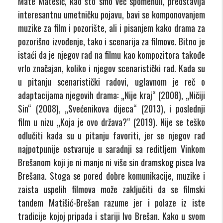
Mate Matešić, kao što smo već spomenuli, predstavlja
interesantnu umetničku pojavu, bavi se komponovanjem
muzike za film i pozorište, ali i pisanjem kako drama za
pozorišno izvođenje, tako i scenarija za filmove. Bitno je
istaći da je njegov rad na filmu kao kompozitora takođe
vrlo značajan, koliko i njegov scenaristički rad. Kada su
u pitanju scenaristički radovi, uglavnom je reč o
adaptacijama njegovih drama: „Nije kraj“ (2008), „Ničiji
Sin“ (2008), „Svećenikova dijeca“ (2013), i poslednji
film u nizu „Koja je ovo država?“ (2019). Nije se teško
odlučiti kada su u pitanju favoriti, jer se njegov rad
najpotpunije ostvaruje u saradnji sa reditljem Vinkom
Brešanom koji je ni manje ni više sin dramskog pisca Iva
Brešana. Stoga se pored dobre komunikacije, muzike i
zaista uspelih filmova može zaključiti da se filmski
tandem Matišić-Brešan razume jer i polaze iz iste
tradicije kojoj pripada i stariji Ivo Brešan. Kako u svom