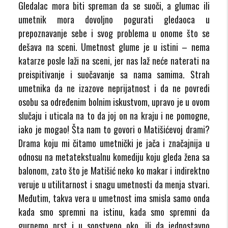
Gledalac mora biti spreman da se suoči, a glumac ili
umetnik mora dovoljno pogurati gledaoca u
prepoznavanje sebe i svog problema u onome što se
dešava na sceni. Umetnost glume je u istini – nema
katarze posle laži na sceni, jer nas laž neće naterati na
preispitivanje i suočavanje sa nama samima. Strah
umetnika da ne izazove neprijatnost i da ne povredi
osobu sa određenim bolnim iskustvom, upravo je u ovom
slučaju i uticala na to da joj on na kraju i ne pomogne,
iako je mogao! Šta nam to govori o Matišićevoj drami?
Drama koju mi čitamo umetnički je jača i značajnija u
odnosu na metatekstualnu komediju koju gleda žena sa
balonom, zato što je Matišić neko ko makar i indirektno
veruje u utilitarnost i snagu umetnosti da menja stvari.
Međutim, takva vera u umetnost ima smisla samo onda
kada smo spremni na istinu, kada smo spremni da
gurnemo prst i u sopstveno oko, ili da jednostavno