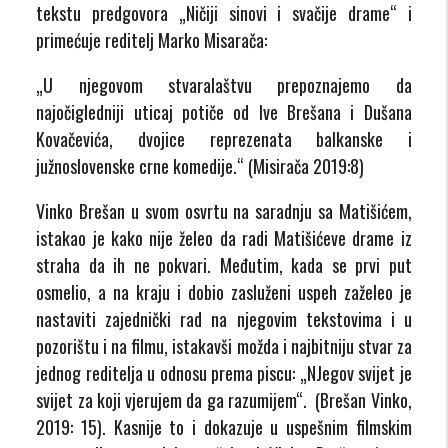
tekstu predgovora „Ničiji sinovi i svačije drame“ i
primećuje reditelj Marko Misarača:
„U njegovom stvaralaštvu prepoznajemo da
najočigledniji uticaj potiče od Ive Brešana i Dušana
Kovačevića, dvojice reprezenata balkanske i
južnoslovenske crne komedije.“ (Misirača 2019:8)
Vinko Brešan u svom osvrtu na saradnju sa Matišićem,
istakao je kako nije želeo da radi Matišićeve drame iz
straha da ih ne pokvari. Međutim, kada se prvi put
osmelio, a na kraju i dobio zasluženi uspeh zaželeo je
nastaviti zajednički rad na njegovim tekstovima i u
pozorištu i na filmu, istakavši možda i najbitniju stvar za
jednog reditelja u odnosu prema piscu: „NJegov svijet je
svijet za koji vjerujem da ga razumijem“. (Brešan Vinko,
2019: 15). Kasnije to i dokazuje u uspešnim filmskim