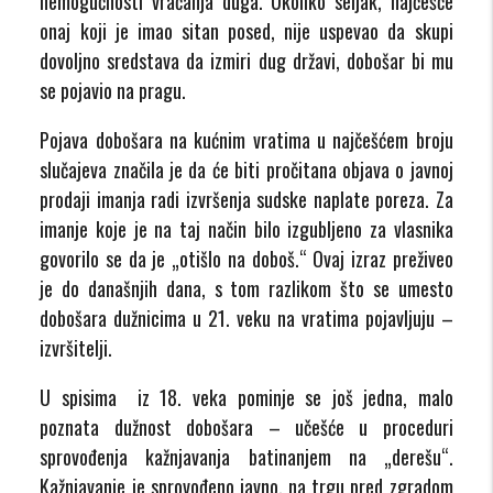
nemogućnosti vraćanja duga. Ukoliko seljak, najčešće
onaj koji je imao sitan posed, nije uspevao da skupi
dovoljno sredstava da izmiri dug državi, dobošar bi mu
se pojavio na pragu.
Pojava dobošara na kućnim vratima u najčešćem broju
slučajeva značila je da će biti pročitana objava o javnoj
prodaji imanja radi izvršenja sudske naplate poreza. Za
imanje koje je na taj način bilo izgubljeno za vlasnika
govorilo se da je „otišlo na doboš.“ Ovaj izraz preživeo
je do današnjih dana, s tom razlikom što se umesto
dobošara dužnicima u 21. veku na vratima pojavljuju –
izvršitelji.
U spisima iz 18. veka pominje se još jedna, malo
poznata dužnost dobošara – učešće u proceduri
sprovođenja kažnjavanja batinanjem na „derešu“.
Kažnjavanje je sprovođeno javno, na trgu pred zgradom