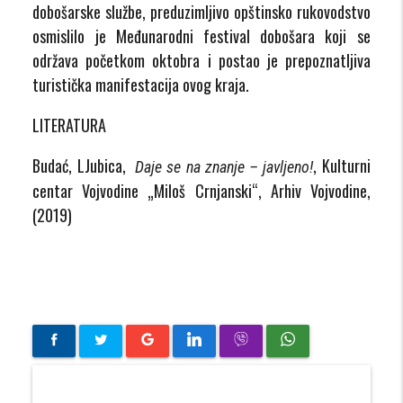
dobošarske službe, preduzimljivo opštinsko rukovodstvo
osmislilo je Međunarodni festival dobošara koji se
održava početkom oktobra i postao je prepoznatljiva
turistička manifestacija ovog kraja.
LITERATURA
Budać, LJubica,
, Kulturni
Daje se na znanje – javljeno!
centar Vojvodine „Miloš Crnjanski“, Arhiv Vojvodine,
(2019)