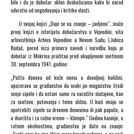
bilo i da je dobošar sklon doskočicama kako bi narod
odvratio od negodovanja i kritike vlasti.
U svojoj knjizi „Daje se na znanje – javljeno“, inače
prvoj knjizi o istorijatu dobošarstva u Vojvodini, viša
arhivistkinja Arhiva Vojvodine u Novom Sadu, LJubica
Budać, pored niza primera navodi i naredbu koju je
dobošar iz Mokrina pročitao pred okupljenom svetinom
30. septembra 1941. godine:
„Pošto đonova od kože nema u dovoljnoj količini,
upozorava se građanstvo da svaki po mogućstvu štedi
svoje cipele i da ostavi samo za naročite slučajeve, kao
za svatove, putovanja i tome slično. U kući imaju se
upotrebiti cipele sa drvenim đonovima ili pak papuče, a
u dvorištu i za ružno vreme – klompe.“ Godinu kasnije, u
ratnim okolnostima, građanstvu je dato na znanje:
„Svaki onaj ko ima šljiva mora kuvati pekmez, a ne peći