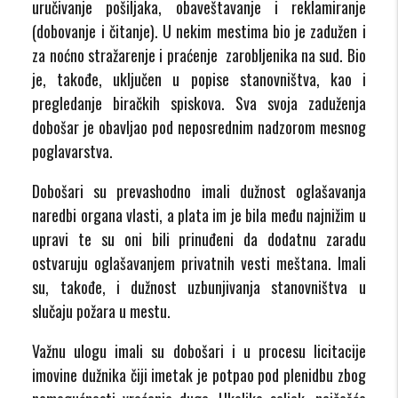
uručivanje pošiljaka, obaveštavanje i reklamiranje
(dobovanje i čitanje). U nekim mestima bio je zadužen i
za noćno stražarenje i praćenje zarobljenika na sud. Bio
je, takođe, uključen u popise stanovništva, kao i
pregledanje biračkih spiskova. Sva svoja zaduženja
dobošar je obavljao pod neposrednim nadzorom mesnog
poglavarstva.
Dobošari su prevashodno imali dužnost oglašavanja
naredbi organa vlasti, a plata im je bila među najnižim u
upravi te su oni bili prinuđeni da dodatnu zaradu
ostvaruju oglašavanjem privatnih vesti meštana. Imali
su, takođe, i dužnost uzbunjivanja stanovništva u
slučaju požara u mestu.
Važnu ulogu imali su dobošari i u procesu licitacije
imovine dužnika čiji imetak je potpao pod plenidbu zbog