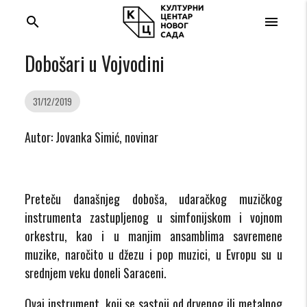
search
menu
Dobošari u Vojvodini
31/12/2019
Autor: Jovanka Simić, novinar
Preteču današnjeg doboša, udaračkog muzičkog
instrumenta zastupljenog u simfonijskom i vojnom
orkestru, kao i u manjim ansamblima savremene
muzike, naročito u džezu i pop muzici, u Evropu su u
srednjem veku doneli Saraceni.
Ovaj instrument, koji se sastoji od drvenog ili metalnog