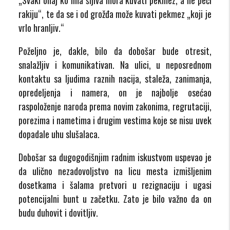
rakiju“, te da se i od grožđa može kuvati pekmez „koji je
vrlo hranljiv.“
Poželjno je, dakle, bilo da dobošar bude otresit,
snalažljiv i komunikativan. Na ulici, u neposrednom
kontaktu sa ljudima raznih nacija, staleža, zanimanja,
opredeljenja i namera, on je najbolje osećao
raspoloženje naroda prema novim zakonima, regrutaciji,
porezima i nametima i drugim vestima koje se nisu uvek
dopadale uhu slušalaca.
Dobošar sa dugogodišnjim radnim iskustvom uspevao je
da ulično nezadovoljstvo na licu mesta izmišljenim
dosetkama i šalama pretvori u rezignaciju i ugasi
potencijalni bunt u začetku. Zato je bilo važno da on
budu duhovit i dovitljiv.