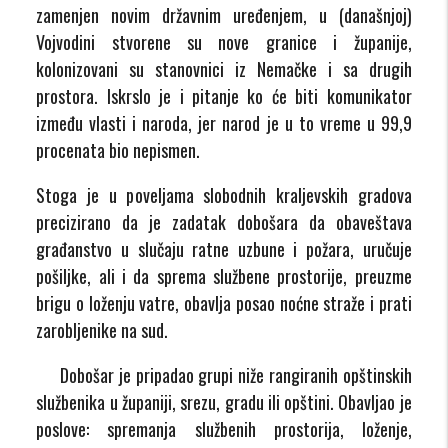
zamenjen novim državnim uređenjem, u (današnjoj)
Vojvodini stvorene su nove granice i županije,
kolonizovani su stanovnici iz Nemačke i sa drugih
prostora. Iskrslo je i pitanje ko će biti komunikator
između vlasti i naroda, jer narod je u to vreme u 99,9
procenata bio nepismen.
Stoga je u poveljama slobodnih kraljevskih gradova
precizirano da je zadatak dobošara da obaveštava
građanstvo u slučaju ratne uzbune i požara, uručuje
pošiljke, ali i da sprema službene prostorije, preuzme
brigu o loženju vatre, obavlja posao noćne straže i prati
zarobljenike na sud.
Dobošar je pripadao grupi niže rangiranih opštinskih
službenika u županiji, srezu, gradu ili opštini. Obavljao je
poslove: spremanja službenih prostorija, loženje,