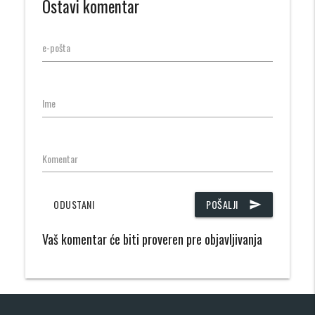
Ostavi komentar
e-pošta
Ime
Komentar
ODUSTANI
POŠALJI
send
Vaš komentar će biti proveren pre objavljivanja