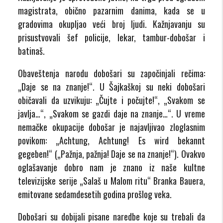
magistrata, obično pazarnim danima, kada se u
gradovima okupljao veći broj ljudi. Kažnjavanju su
prisustvovali šef policije, lekar, tambur-dobošar i
batinaš.
Obaveštenja narodu dobošari su započinjali rečima:
„Daje se na znanje!“. U Šajkaškoj su neki dobošari
običavali da uzvikuju: „Čujte i počujte!“, „Svakom se
javlja…“, „Svakom se gazdi daje na znanje…“. U vreme
nemačke okupacije dobošar je najavljivao zloglasnim
povikom: „Achtung, Achtung! Es wird bekannt
gegeben!“ („Pažnja, pažnja! Daje se na znanje!“). Ovakvo
oglašavanje dobro nam je znano iz naše kultne
televizijske serije „Salaš u Malom ritu“ Branka Bauera,
emitovane sedamdesetih godina prošlog veka.
Dobošari su dobijali pisane naredbe koje su trebali da