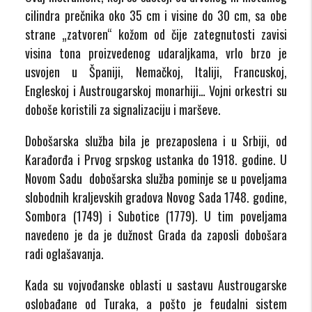
cilindra prečnika oko 35 cm i visine do 30 cm, sa obe
strane „zatvoren“ kožom od čije zategnutosti zavisi
visina tona proizvedenog udaraljkama, vrlo brzo je
usvojen u Španiji, Nemačkoj, Italiji, Francuskoj,
Engleskoj i Austrougarskoj monarhiji… Vojni orkestri su
doboše koristili za signalizaciju i marševe.
Dobošarska služba bila je prezaposlena i u Srbiji, od
Karađorđa i Prvog srpskog ustanka do 1918. godine. U
Novom Sadu dobošarska služba pominje se u poveljama
slobodnih kraljevskih gradova Novog Sada 1748. godine,
Sombora (1749) i Subotice (1779). U tim poveljama
navedeno je da je dužnost Grada da zaposli dobošara
radi oglašavanja.
Kada su vojvođanske oblasti u sastavu Austrougarske
oslobađane od Turaka, a pošto je feudalni sistem