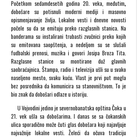
Početkom sedamdesetih godina 20. veka, međutim
,
dobošare su potisnuli moderni mediji i masovno
opismenjavanje življa. Lokalne vesti i dnevne novosti
počele su da se emituju preko razglasnih stanica. Na
banderama su instalirani trubasti zvučnici preko kojih
su emitovana saopštenja, a nedeljom su se slušali
fudbalski prenosi, muzika i govori Josipa Broza Tita.
Razglasne stanice su montirane duž glavnih
saobraćajnica. Štampa, radio i televizija ušli su u svako
naseljeno mesto, svaku kuću. Vlast je prvi put mogla
bez posrednika da komunicira sa stanovništvom. To je
bio znak da dobošari odlaze u istoriju.
U Vojvodini jedino je severnobanatska opština Čoka u
21. vek ušla sa dobošarima. I danas se sa čokanskih
ulica sporadično može čuti glas dobošara koji najavljuje
najvažnije lokalne vesti. Želeći da očuva tradiciju