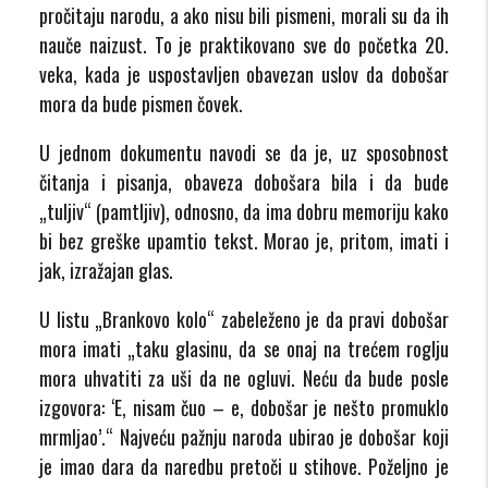
pročitaju narodu, a ako nisu bili pismeni, morali su da ih
nauče naizust. To je praktikovano sve do početka 20.
veka, kada je uspostavljen obavezan uslov da dobošar
mora da bude pismen čovek.
U jednom dokumentu navodi se da je, uz sposobnost
čitanja i pisanja, obaveza dobošara bila i da bude
„tuljiv“ (pamtljiv), odnosno, da ima dobru memoriju kako
bi bez greške upamtio tekst. Morao je, pritom, imati i
jak, izražajan glas.
U listu „Brankovo kolo“ zabeleženo je da pravi dobošar
mora imati „taku glasinu, da se onaj na trećem roglju
mora uhvatiti za uši da ne ogluvi. Neću da bude posle
izgovora: ‘E, nisam čuo – e, dobošar je nešto promuklo
mrmljao’.“ Najveću pažnju naroda ubirao je dobošar koji
je imao dara da naredbu pretoči u stihove. Poželjno je