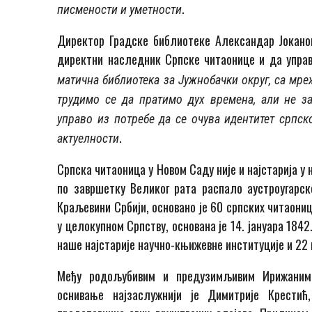
.
писмености и уметности
Директор Градске библиотеке Александар Јоканов
директни наследник Српске читаонице и да управ
матична библиотека за Јужнобачки округ, са мре
трудимо се да пратимо дух времена, али не 
управо из потребе да се очува идентитет српско
.
актуелности
Српска читаоница у Новом Саду није и најстарија у 
по завршетку Великог рата распало аустроугарск
Краљевини Србији, основано је 60 српских читаониц
у целокупном Српству, основана је 14. јануара 1842
наше најстарије научно-књижевне институције и 22
Међу родољубивим и предузимљивим Ирижаним
оснивање најзаслужнији је Димитрије Крестић