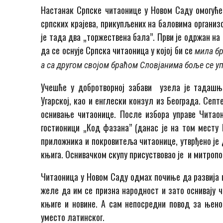
Настанак Српске читаонице у Новом Саду омогуће
српских крајева, прикупљених на баловима организ
је тада два „торжествена бала”. Први је одржан н
да се оснује Српска читаоница у којој би се
мила бр
а са другом својом браћом Словјанима боље се у
Учешће у добротворној забави узела је тадашњ
Угарској, као и енглески конзул из Београда. Септ
оснивање читаонице. После избора управе Читаон
гостионици „Код фазана” (данас је на том месту
приложника и покровитеља читаонице, утврђено је 
књига. Оснивачком скупу присуствовао је и митропо
Читаоница у Новом Саду одмах почиње да развија 
желе да им се призна народност и зато оснивају ч
књиге и новине. А сам непосредни повод за њено
уместо латинског.