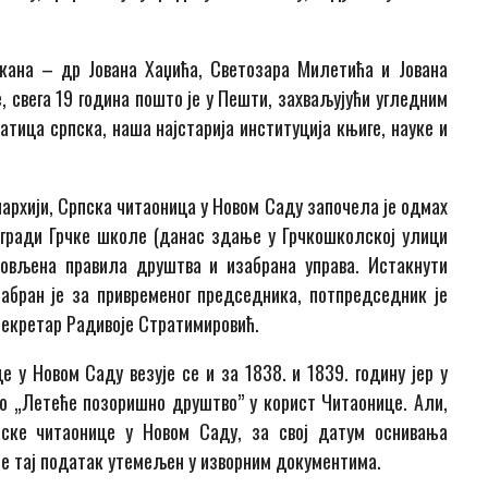
кана – др Јована Хаџића, Светозара Милетића и Јована
е, свега 19 година пошто је у Пешти, захваљујући угледним
ица српска, наша најстарија институција књиге, науке и
нархији, Српска читаоница у Новом Саду започела је одмах
 згради Грчке школе (данас здање у Грчкошколској улици
новљена правила друштва и изабрана управа. Истакнути
забран је за привременог председника, потпредседник је
секретар Радивоје Стратимировић.
 у Новом Саду везује се и за 1838. и 1839. годину јер у
о „Летеће позоришно друштво” у корист Читаонице. Али,
ске читаонице у Новом Саду, за свој датум оснивања
 је тај податак утемељен у изворним документима.