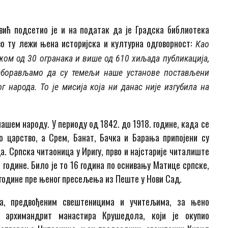
ић подсетио је и на податак да је Градска библиотека
о ту лежи њена историјска и културна одговорност:
Као
жом од 30 огранака и више од 610 хиљада публикација,
заборављамо да су темељи наше установе постављени
г народа. То је мисија која ни данас није изгубила на
нашем народу. У периоду од 1842. до 1918. године, када се
о царство, а Срем, Банат, Бачка и Барања припојени су
а. Српска читаоница у Иригу, прво и најстарије читалиште
. године. Било је то 16 година по оснивању Матице српске,
 године пре њеног пресељења из Пеште у Нови Сад.
а, предвођеним свештеницима и учитељима, за њено
, архимандрит манастира Крушедола, који је окупио