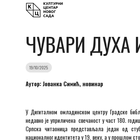
ЧУВАРИ ДУХА 
19/10/2025
Аутор:
Јованка Симић, новинар
У Дигиталном омладинском центру Градске библи
недавно је уприличена свечаност у част 180. годи
Српска читаоница представљала један од стуб
националног идентитета у 19. веку, а у прошлом ст