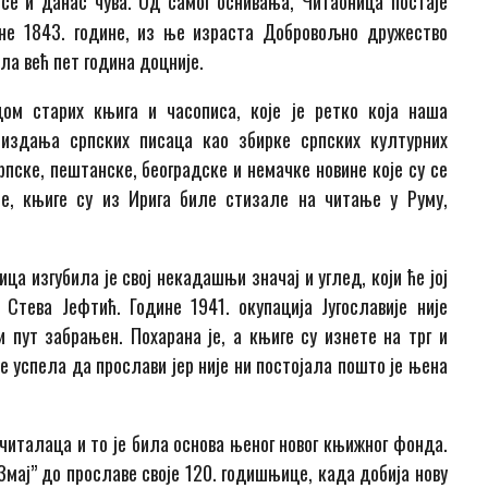
се и данас чува. Од самог оснивања, Читаоница постаје
дне 1843. године, из ње израста Добровољно дружество
ла већ пет година доцније.
ом старих књига и часописа, које је ретко која наша
издања српских писаца као збирке српских културних
српске, пештанске, београдске и немачке новине које су се
е, књиге су из Ирига биле стизале на читање у Руму,
ца изгубила је свој некадашњи значај и углед, који ће јој
Стева Јефтић. Године 1941. окупација Југославије није
 пут забрањен. Похарана је, а књиге су изнете на трг и
е успела да прослави јер није ни постојала пошто је њена
 читалаца и то је била основа њеног новог књижног фонда.
Змај” до прославе своје 120. годишњице, када добија нову