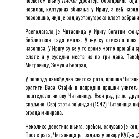
посветом књигу
Доситеја Обрадовића која 
Писма
носилац културних збивања у Иригу, а већ наре
позоришно, чији је рад аустроугарска власт забрани
Располагала је Читаоница у Иригу богатим фонд
библиотека тада имала. У њу су стизала прва 
часописа. У Иригу су се у то време могле пронаћи 
слале и у суседна места на по три дана. Такођ
Митровицу, Земун и Београд.
У периоду између два светска рата, иришка Читаони
вратити Васа Стајић и напредни иришки учитељ, 
поштедела ни ову Читаоницу. Њен рад је по други
спаљене. Свој стоти рођендан (1942) Читаоница ниј
зграда минирана.
Неколико десетина књига, срећом, сачувано је код
После рата, Читаоница је радила у оквиру КУД-а „