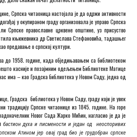
одине, Српска читаоница настојала је да одржи активности
 догађај у окупираном граду организовала је управо Српска
али Српске православне црквене општине, уз присуство
гостила књижевника др Светислава Стефановића, тадашњег
жао предавање о српској култури.
ва до 1958. године, када обједињавањем са библиотеком
 нешто касније и позајмним одељењем Библиотеке Матице
нас има – као Градска библиотека у Новом Саду, једна од
це, Градска библиотека у Новом Саду, граду који је увек
ни традицију Српске читаонице из 1845. године. На горе
градоначелник Новог Сада Жарко Мићин, нагласио је да је
ји
бастион духа и писмености и један од неоспоривих
рпском Атином јер овај град био је грудобран српске