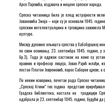
Арсе Пајевића, издавача и мецене српског народа.
Српска читаоница била је плод истрајности вели
Јовановића Змаја – који су је основали 1845. годин
српским интелектуалцима и трговцима заживела Мат
културе.
Мисију духовног огњишта српства у Хабзбуршкој мо
по свом оснивању, 23. септембра 1845. године, у
бр.3). Тада је одржан састанак на коме су уста
правник и професор лицеја, Јован Рајић млађи, и
постао Платон Јевремовић, парох Саборне цркве, а 
По неким изворима, почетак рада Српске читаонице
„Српској Атини” тих година представе приређивал
Градска библиотека, настала на традицији Срп
одабрала је 23. септембар 1845. године, будући да