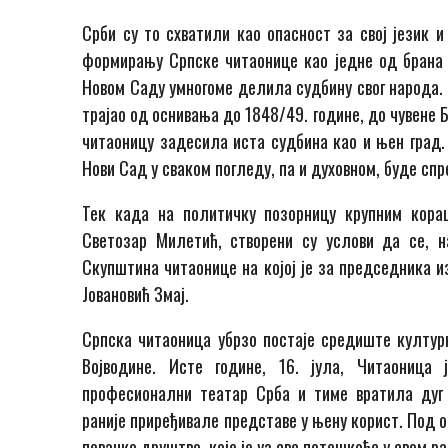
Срби су то схватили као опасност за свој језик и
формирању Српске читаонице као једне од брана у
Новом Саду умногоме делила судбину свог народа. 
трајао од оснивања до 1848/49. године, до чувене Б
читаоницу задесила иста судбина као и њен град. 
Нови Сад у сваком погледу, па и духовном, буде спр
Тек када на политичку позорницу крупним кора
Светозар Милетић, створени су услови да се, н
Скупштина читаонице на којој је за председника и
Јовановић Змај.
Српска читаоница убрзо постаје средиште култур
Војводине. Исте године, 16. јула, Читаоница
професионални театар Срба и тиме вратила дуг
раније приређивале представе у њену корист. Под 
певачко друштво, које је уз све потешкоће у свом 