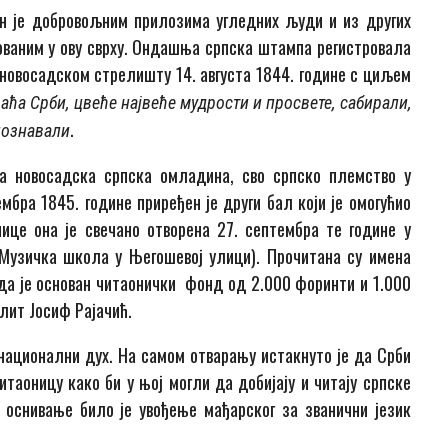
н је добровољним прилозима угледних људи и из других
ованим у ову сврху. Ондашња српска штампа регистровала
а новосадском стрелишту 14. августа 1844. године с циљем
аћа Срби, цвеће највеће мудрости и просвете, сабирали,
.
познавали
а новосадска српска омладина, сво српско племство у
ембра 1845. године приређен је други бал који је омогућио
ице она је свечано отворена 27. септембра те године у
 Музичка школа у Његошевој улици). Прочитана су имена
да је основан читаонички фонд од 2.000 форинти и 1.000
лит Јосиф Рајачић.
национални дух. На самом отварању истакнуто је да Срби
итаоницу како би у њој могли да добијају и читају српске
 оснивање било је увођење мађарског за званични језик