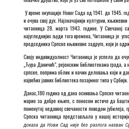
У време окупације Новог Сада од 1941. до 1945. г
и очува свој дух. Најзначајнији културни, књижевни
читаоница 28. марта 1943. године. У Свечаној с
најугледнијих људи тога времена, Читаоница је у
председника Српске књижевне задруге, који је одр
Своју индивидуалност Читаоница је успела да очу
„Ђура Даничић”, рејонским библиотекама града, а
српске, поприма облик и начин деловања који и да
највећих јавних библиотека позајмног типа у Србији.
Данас,180 година од дана оснивања Српске читаони
марио за добре књиге, с поносом истиче да башти
поменутој недавној свечаности поводом јубилеја, 
Српска читаоница представљала у нашој истори
доказа да Нови Сад није без разлога назван С