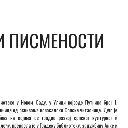
И ПИСМЕНОСТИ
отеке у Новом Саду, у Улици вojвoдe Путникa број 1,
шњице од оснивања новосадске Српске читаонице. Дуго је
ова на којима се градио развој српског културног и
олећу, прерасла је у Градску библиотеку, задужбину Анке и