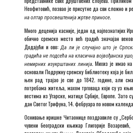
представнике свих друштвених слојева. Приликом
Неофитовић, позвао је присутне да сви сложно и 
.
на олтар просвештенија жртве приносе
Много деценија касније, један од најпознатијих И
обично сремско место већ градић значајан веко
Додајући и ово:
Да ли је случајно што је Српс
градића не подсећа на класична војвођанска ушо
. Михиз је имао н
немирних изукрштаних линија
основали Подружну сремску библиотеку која је бил
њен рад трајао је све до 1842. године, али см
потребама житеља, махом трговаца који су уз књи
вестима из Угарске, матице Србије, Европе. Зато 
дан Светог Трифуна, 14. фебруара по новом календа
Оснивање иришке Читаонице поздравиле су „Сербск
чувени београдски књижар Глигорије Возаревић