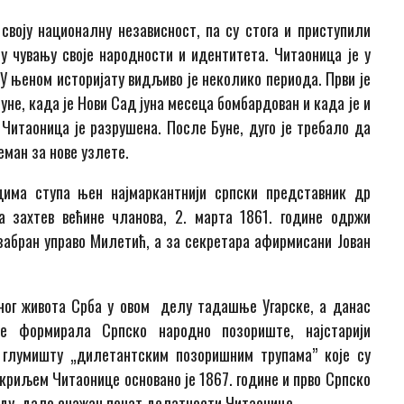
 своју националну независност, па су стога и приступили
 чувању своје народности и идентитета. Читаоница је у
У њеном историјату видљиво је неколико периода. Први је
уне, када је Нови Сад јуна месеца бомбардован и када је и
Читаоница је разрушена. После Буне, дуго је требало да
еман за нове узлете.
цима ступа њен најмаркантнији српски представник др
а захтев већине чланова, 2. марта 1861. године одржи
забран управо Милетић, а за секретара афирмисани Јован
ног живота Срба у овом делу тадашње Угарске, а данас
 је формирала Српско народно позориште, најстарији
 глумишту „дилетантским позоришним трупама” које су
окриљем Читаонице основано је 1867. године и прво Српско
раду, дало снажан печат делатности Читаонице.