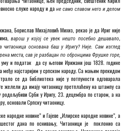
 отварања Читаонице, њен председник, свештеник Кирил
ревносно служе народу и да
не само славом него и делом
рижана, Борислав Михајловић Михиз, рекао је да Ириг није
вима,
,
варош у којој се увек нешто посебно дешавало
ка читаоница основана баш у Иригу? Није. Сам изглед
рена места, сав је разбацан по обронцима Фрушке горе,
а уму и податак да су његови Ирижани још 1828. године
а међу најстаријим у српском народу. Са мањим прекидом
атрало се да библиотека није у потпуности одговарала
ге желели да имају читаоницу претплаћену на штампу са
су родољубиви Срби у Иригу, 23. децембра по старом, а на
ру, основали Српску читаоницу.
е народне новине” и Гајеве „Илирске народне новине”, а
, шестог дана по оснивању, Читаоници је поклонио са