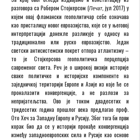
разговора са Робером Стојкерсом (
, јул 2017) у
Печат
којем овај фламански геополитичар себе означава
као присталицу новог евроазијства, које се у његовој
интерпретацији донекле разликује у односу на
традиционално или руско евроазијство. Један
светски антисистемски покрет отпора атлантизму –
то је Стојкерсова геополитичка перцепција
савременог света. Реч је о широкој визији историје
сваке политичке и историјске компоненте на
заједничкој територији Европе и Азије из које ће се
проналазити конвергенције, а не разлози за
непријатељства. Ово је током двадесетих и
тридесетих година прошлог века предлагао проф.
Ото Хеч за Западну Европу и Русију. Због тога би први
корак био да се у историји пронађе конвергенција
између западноевропских сила и Русије као основе