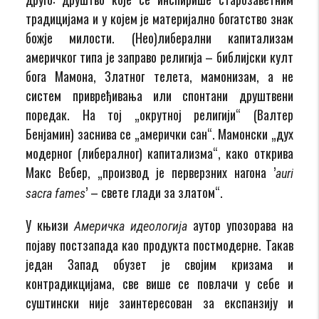
традицијама и у којем је материјално богатство знак
божје милости. (Нео)либерални капитализам
америчког типа је заправо религија – библијски култ
бога Мамона, Златног телета, мамонизам, а не
систем привређивања или спонтани друштвени
поредак. На тој „окрутној религији“ (Валтер
Бенјамин) заснива се „амерички сан“. Мамонски „дух
модерног (либералног) капитализма“, како открива
Макс Вебер, „производ је перверзних нагона ’
auri
’ – свете глади за златом“.
sacra fames
У књизи
аутор упозорава на
Америчка идеологија
појаву постзапада као продукта постмодерне. Такав
један Запад обузет је својим кризама и
контрадикцијама, све више се повлачи у себе и
суштински није заинтересован за експанзију и