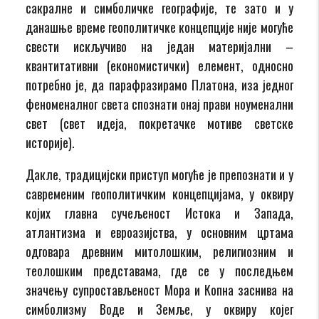
сакралне и симболичке географије, те зато и у
данашње време геополитичке концепције није могуће
свести искључиво на један материјални –
квантитативни (економистички) елемент, односно
потребно је, да парафразирамо Платона, иза једног
феноменалног света спознати онај прави ноуменални
свет (свет идеја, покретачке мотиве светске
историје).
Дакле, традицијски приступ могуће је препознати и у
савременим геополитичким концепцијама, у оквиру
којих главна сучељеност Истока и Запада,
атлантизма и евроазијства, у основним цртама
одговара древним митолошким, религиозним и
теолошким представама, где се у последњем
значењу супростављеност Мора и Копна заснива на
симболизму Воде и Земље, у оквиру којег