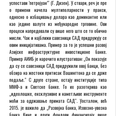
успостави ’петројуан’“ (Г. Дизен). У ствари, реч је пре
о примени начела мултиполарности у пракси,
односно о избацивању долара као доминантне или
као једине валуте из међународне трговине. Ови
процеси напредовали су више него што се то обично
мисли. Чак и најближи савезници САД придружују се
овим иницијативама. Пример за то је успешни развој
Азијске инфраструктурне инвестиционе банке.
Пример АИИБ је нарочито илустративан: „Он показује
да су се савезници САД придружили овој банци, без
обзира на жестоки притисак Вашингтона да се држе
подаље.“ С друге стране, остају институције типа
ММФ-а и Светске банке. То их разоткрива као
„идеолошке, ексклузивне и наметљиве инструменте
моћи за одржавање примата САД“. Уосталом, већ
2015. је важило да „Развојна банка, Извозно-увозна
банка Кине и други фондови финансирају више