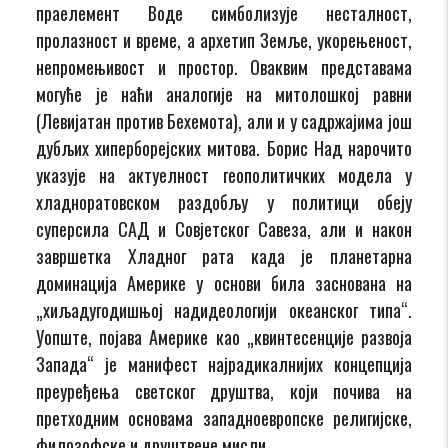
праелемент Воде симболизује несталност,
пролазност и време, а архетип Земље, укорењеност,
непромењивост и простор. Оваквим представама
могуће је наћи аналогије на митолошкој равни
(Левијатан против Бехемота), али и у садржајима још
дубљих хиперборејских митова. Борис Над нарочито
указује на актуелност геополитичких модела у
хладноратовском раздобљу у политици обеју
суперсила САД и Совјетског Савеза, али и након
завршетка Хладног рата када је планетарна
доминација Америке у основи била заснована на
„хиљадугодишњој надидеологији океанског типа“.
Уопште, појава Америке као „квинтесенције развоја
Запада“ је манифест најрадикалнијих концепција
преуређења светског друштва, који почива на
претходним основама западноевропске религијске,
филозофске и друштвене мисли.