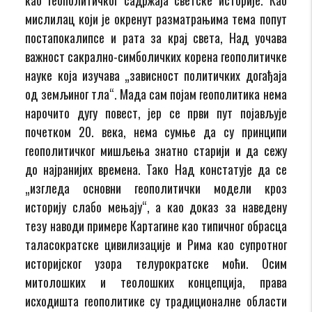
мислилац који је окренут разматрањима тема попут
постапокалипсе и рата за крај света, Над уочава
важност сакрално-симболичких корена геополитичке
науке која изучава „зависност политичких догађаја
од земљиног тла“. Мада сам појам геополитика нема
нарочито дугу повест, јер се први пут појављује
почетком 20. века, нема сумње да су принципи
геополитичког мишљења знатно старији и да сежу
до најранијих времена. Тако Над констатује да се
„изгледа основни геополитички модели кроз
историју слабо мењају“, а као доказ за наведену
тезу наводи примере Картагине као типичног обрасца
таласократске цивилизације и Рима као супротног
историјског узора телурократске моћи. Осим
митолошких и теолошких концепција, права
исходишта геополитике су традиционалне области