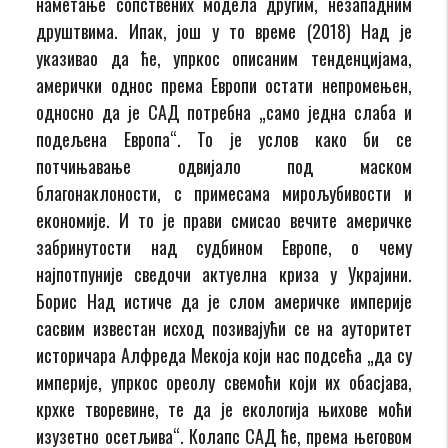
наметање сопствених модела другим, незападним
друштвима. Ипак, још у то време (2018) Над је
указивао да ће, упркос описаним тенденцијама,
амерички однос према Европи остати непромењен,
односно да је САД потребна „само једна слаба и
подељена Европа“. То је услов како би се
потчињавање одвијало под маском
благонаклоности, с примесама мирољубивости и
економије. И то је прави смисао вечите америчке
забринутости над судбином Европе, о чему
најпотпуније сведочи актуелна криза у Украјини.
Борис Над истиче да је слом америчке империје
сасвим известан исход позивајући се на ауторитет
историчара Алфреда Мекоја који нас подсећа „да су
империје, упркос ореолу свемоћи који их обасјава,
крхке творевине, те да је екологија њихове моћи
изузетно осетљива“. Колапс САД ће, према његовом