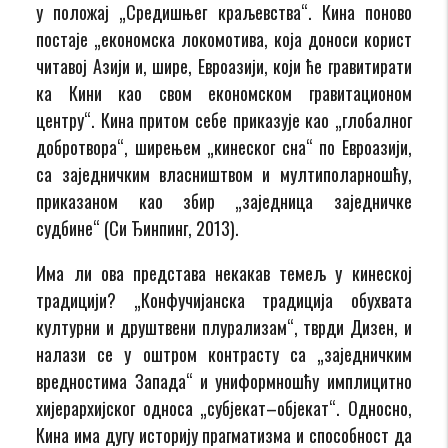
у положај „Средишњег краљевства“. Кина поново
постаје „економска локомотива, која доноси корист
читавој Азији и, шире, Евроазији, који ће гравитирати
ка Кини као свом економском гравитационом
центру“. Кина притом себе приказује као „глобалног
добротвора“, ширењем „кинеског сна“ по Евроазији,
са заједничким власништвом и мултиполарношћу,
приказаном као збир „заједница заједничке
судбине“ (Си Ђинпинг, 2013).
Има ли ова представа некакав темељ у кинеској
традицији? „Конфучијанска традиција обухвата
културни и друштвени плурализам“, тврди Дизен, и
налази се у оштром контрасту са „заједничким
вредностима Запада“ и униформношћу имплицитно
хијерархијског односа „субјекат–објекат“. Односно,
Кина има дугу историју прагматизма и способност да