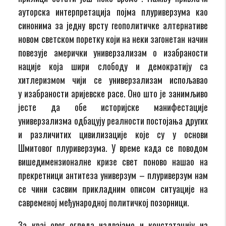
ауторска интерпретација појма плуриверзума као
синонима за једну врсту геополитичке алтернативе
новом светском поретку који на неки загонетан начин
повезује амерички универзализам о изабраности
нације која шири слободу и демократију са
хитлеризмом чији се универзализам испољавао
у изабраности аријевске расе. Оно што је занимљиво
јесте да обе историјске манифестације
универзализма одбацују реалности постојања других
и различитих цивилизације које су у основи
Шмитовог плуриверзума. У време када се поводом
вишедимензионалне кризе свет поново нашао на
прекретници антитеза универзум – плуриверзум нам
се чини сасвим прикладним описом ситуације на
савременој међународној политичкој позорници.
За крај овог огледа издвајамо и констатацију из