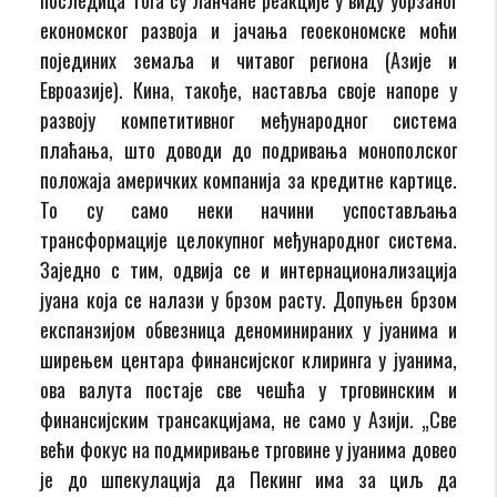
економског развоја и јачања геоекономске моћи
појединих земаља и читавог региона (Азије и
Евроазије). Кина, такође, наставља своје напоре у
развоју компетитивног међународног система
плаћања, што доводи до подривања монополског
положаја америчких компанија за кредитне картице.
То су само неки начини успостављања
трансформације целокупног међународног система.
Заједно с тим, одвија се и интернационализација
јуана која се налази у брзом расту. Допуњен брзом
експанзијом обвезница деноминираних у јуанима и
ширењем центара финансијског клиринга у јуанима,
ова валута постаје све чешћа у трговинским и
финансијским трансакцијама, не само у Азији. „Све
већи фокус на подмиривање трговине у јуанима довео
је до шпекулација да Пекинг има за циљ да