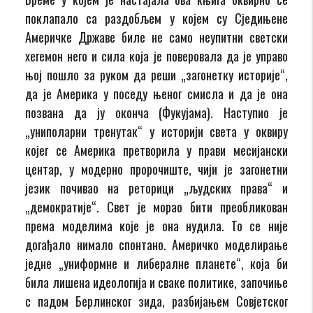
поклапало са раздобљем у којем су Сједињене
Америчке Државе биле не само неупитни светски
хегемон него и сила која је поверовала да је управо
њој пошло за руком да реши „загонетку историје“,
да је Америка у поседу њеног смисла и да је она
позвана да ју оконча (Фукујама). Наступио је
„униполарни тренутак“ у историји света у оквиру
којег се Америка претворила у прави месијански
центар, у модерно пророчиште, чији је загонетни
језик почивао на реторици „људских права“ и
„демократије“. Свет је морао бити преобликован
према моделима које је она нудила. То се није
догађало нимало спонтано. Америчко моделирање
једне „униформне и либералне планете“, која би
била лишена идеологија и сваке политике, започиње
с падом Берлинског зида, разбијањем Совјетског