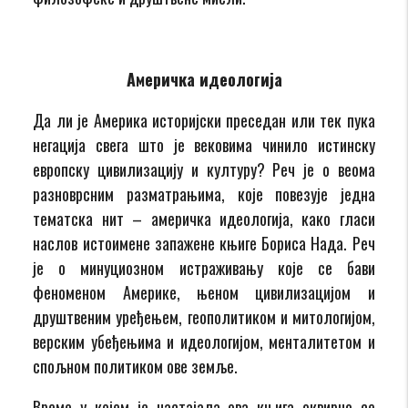
Америчка идеологија
Да ли је Америка историјски преседан или тек пука
негација свега што је вековима чинило истинску
европску цивилизацију и културу? Реч је о веома
разноврсним разматрањима, које повезује једна
тематска нит – америчка идеологија, како гласи
наслов истоимене запажене књиге Бориса Нада. Реч
је о минуциозном истраживању које се бави
феноменом Америке, њеном цивилизацијом и
друштвеним уређењем, геополитиком и митологијом,
верским убеђењима и идеологијом, менталитетом и
спољном политиком ове земље.
Време у којем је настајала ова књига оквирно се