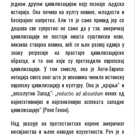
једном другом цивилизацијом коју познаје људска
историја. Она почива на култу новине, младости и
бескрајног напретка. Али то је само привид јер се
дешава све супротно: не само да у тзв. америчкој
цивилизацији не постоји ништа суштински ново,
никаква стварна новина, већ се њен развој одвија у
знаку регресије на прастаре цивилизацијске
обрасце, и то оне који су претходили европској
цивилизацији. У том смислу, она је Анти-Европа:
негација свега оног што је вековима чинило истинску
европску цивилизацију и културу. Она је „крајњи“ и
„апсолутни Запад“: „
неких од
reductio ad absurdum
најнегативнијих и најсенилнијих аспеката западне
цивилизације“ (Рене Генон).
Над указује на протестантске корене америчког
месијанства и њене наводне изузетности. Реч је о