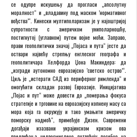
се одупре искушењу да прогласи „апсолутну
моралност“ и „владавину под маском ’нормативног
вођства’“. Кинески мултиполаризам је у најоштријој
супротности с америчком униполарношћу,
постигнутој (углавном) путем војне моћи. Заправо,
прави геополитички значај „Појаса и пута“ јесте да
оствари највећу стрепњу енглеског географа и
геополитичара Хелфорда Џона Макиндера: да
„изгради аутономно евроазијско ’светско острво’“.
Циљ је „истерати САД из периферног римленда“ и
омогућити складан развој Евроазије. Иницијатива
„Појас и пут“ може довести до „померања фокуса
стратегије и трговине на евроазијску копнену масу са
мора која га окружују и тако умањити америчку
поморску надмоћ“, примећује Дизен. Савремени
догађаји изазвани украјинском кризом ова
предвиђања недвосмислено потврђују посебно на