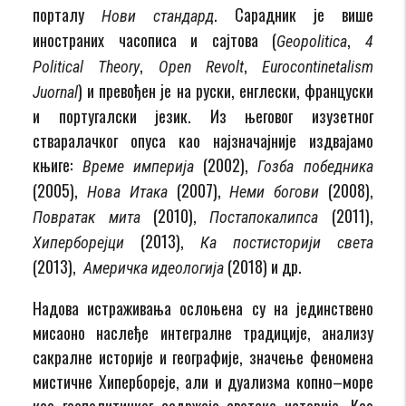
порталу
. Сарадник је више
Нови стандард
иностраних часописа и сајтова (
,
Geopolitica
4
,
,
Political Theory
Open Revolt
Eurocontinetalism
) и превођен je на руски, енглески, француски
Juornal
и португалски језик. Из његовог изузетног
стваралачког опуса као најзначајније издвајамо
књиге:
(2002),
Време империја
Гозба победника
(2005),
(2007),
(2008),
Нова Итака
Неми богови
(2010),
(2011),
Повратак мита
Постапокалипса
(2013),
Хиперборејци
Ка постисторији света
(2013),
(2018) и др.
Америчка идеологија
Надова истраживања ослоњена су на јединствено
мисаоно наслеђе интегралне традиције, анализу
сакралне историје и географије, значење феномена
мистичне Хипербореје, али и дуализма копно–море
као геополитичког садржаја светске историје. Као