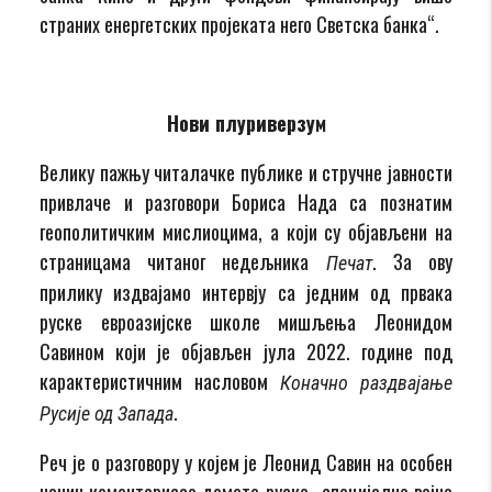
страних енергетских пројеката него Светска банка“.
Нови плуриверзум
Велику пажњу читалачке публике и стручне јавности
привлаче и разговори Бориса Нада са познатим
геополитичким мислиоцима, а који су објављени на
страницама читаног недељника
. За ову
Печат
прилику издвајамо интервју са једним од првака
руске евроазијске школе мишљења Леонидом
Савином који је објављен јула 2022. године под
карактеристичним насловом
Коначно раздвајање
.
Русије од Запада
Реч је о разговору у којем је Леонид Савин на особен
начин коментарисао домете руске „специјалне војне