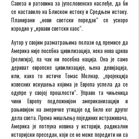
Савеза и ратовима за југословенско наслеђе, да би
се наставило на Блиском истоку и Средњем истоку.
Планирани „нови светски поредак“ се ускоро
изродио у „крвави светски хаос“.
Аутор у својим разматрањима полази од премисе да
Америка није посебна цивилизација, нека нова црква
(религија), па чак ни посебна нација. Она је само
дериват европске цивилизације, њена девијација,
или, како то истиче Томас Молнар, „пројекција
извесних искушења којима је Европа успела да се
одупре у својој прошлости“. Управо та чињеница
чини Европу подложнијом американизацији и
рањивијом на америчке утицаје од било ког другог
дела света. Према мишљењу појединих истраживача,
Америка је потпуна новина у историји, радикални
историјски преседан, који се не може поредити ни са