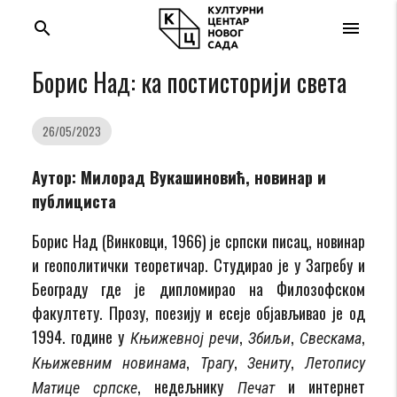
search
menu
Борис Над: ка постисторији света
26/05/2023
Аутор: Милорад Вукашиновић, новинар и
публициста
Борис Над (Винковци, 1966) је српски писац, новинар
и геополитички теоретичар. Студирао је у Загребу и
Београду где је дипломирао на Филозофском
факултету. Прозу, поезију и есеје објављивао је од
1994. године у
,
,
,
Књижевној речи
Збиљи
Свескама
,
,
,
Књижевним новинама
Трагу
Зениту
Летопису
, недељнику
и интернет
Матице српске
Печат