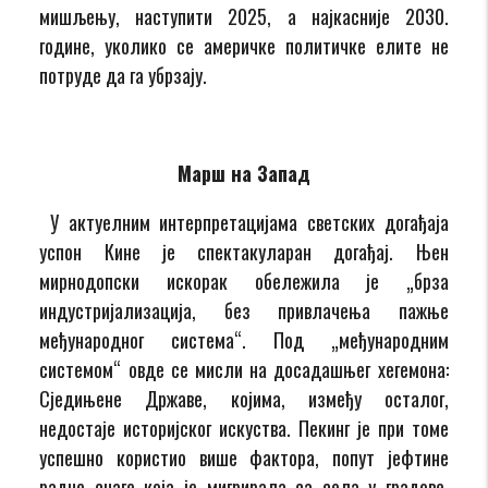
мишљењу, наступити 2025, а најкасније 2030.
године, уколико се америчке политичке елите не
потруде да га убрзају.
Марш на Запад
У актуелним интерпретацијама светских догађаја
успон Кине је спектакуларан догађај. Њен
мирнодопски искорак обележила је „брза
индустријализација, без привлачења пажње
међународног система“. Под „међународним
системом“ овде се мисли на досадашњег хегемона:
Сједињене Државе, којима, између осталог,
недостаје историјског искуства. Пекинг је при томе
успешно користио више фактора, попут јефтине
радне снаге која је мигрирала са села у градове,