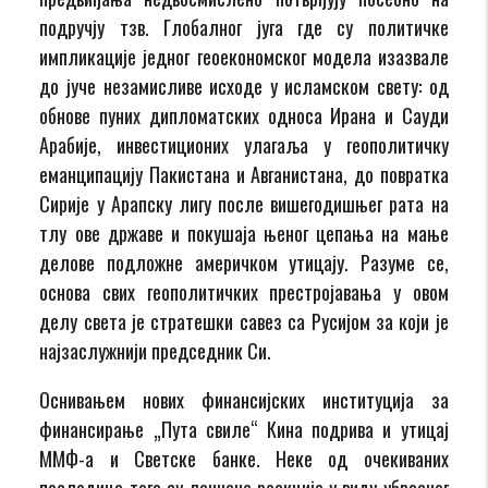
подручју тзв. Глобалног југа где су политичке
импликације једног геоекономског модела изазвале
до јуче незамисливе исходе у исламском свету: од
обнове пуних дипломатских односа Ирана и Сауди
Арабије, инвестиционих улагаља у геополитичку
еманципацију Пакистана и Авганистана, до повратка
Сирије у Арапску лигу после вишегодишњег рата на
тлу ове државе и покушаја њеног цепања на мање
делове подложне америчком утицају. Разуме се,
основа свих геополитичких престројавања у овом
делу света је стратешки савез са Русијом за који је
најзаслужнији председник Си.
Оснивањем нових финансијских институција за
финансирање „Пута свиле“ Кина подрива и утицај
ММФ-а и Светске банке. Неке од очекиваних
последица тога су ланчане реакције у виду убрзаног