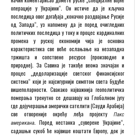
операције у Украјини“. Он истиче да је кључна
последица овог догађаја „коначно раздвајање Русије
од Запада“, уз напомену да је поред очигледних
политичких последица у току и процес кардиналних
промена у руској економији чија је основна
карактеристика све веће ослањање на незападна
тржишта и сопствене ресурсе (производне и
природне). За Савина је такође веома значајан и
процес „дедоларизације светског финансијског
система“ који је најсигурнији симптом света будуће
вишеполарности. Свакако најважнија геополитичка
померања тренутно се дешавају на Глобалном југу
где дојучерашњи амерички сателити (Сауди Арабија)
све отвореније окрећу леђа пројекту
Пакс
. Поред нестанка „суверене Украјине“,
американа
садашњи сукоб ће највише коштати Европу, док је