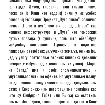
финансирања међународних пројеката. Иницијатива
је, тврди Дизен, глобална, али главни фокус
посвећен је Кини као водећој сили у међусобно
повезаној Евроазији. Пројекат „Пута свиле“, званично
назван „Појас и пут“, састоји се од „Појаса“ као
копнене инфраструктуре, и „Пута“ као поморских
путних праваца. У суштини, осим што обезбеђује
међусобну повезаност Евроазије и подстиче
привредни развој свих укључених земаља, он има још
једну улогу: претварање великих кинеских девизних
резерви у међународни геоекономски утицај. „Марш
на Запад“ има и своје спољнополитичке и
унутрашњополитичке ефекте. На унутрашњем плану,
он доприноси развоју кинеског запада, допуњавањем
развоја Кине снажнијим интеграцијама покрајина као
што су Синђијанг, Тибет или Ђинхај са остатком
земље. Историјски, смисао пројекта је да врати Кину