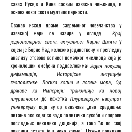
савез Русије и Кине сасвим извесна чињеница, и
основа новог света мултиполарности.
Овакав исход драме савременог човечанства у
извесној мери се назире у огледу
Крај
у
једнополарног света: актуелност Карла Шмита
којем је Борис Над изложио јединствену и прегледну
анализу ставова великог немачког мислиоца која је
хронолошки омеђена поднасловима:
Један покушај
,
дифамације
Историјске интуиције
,
,
геополитике
Логика копна и логика мора
Од
државе ка Империји: транзиција ка новој
до сажетка
плуралности
Плуриверзум насупрот
који аутор означава „као средишње
универзуму
питање око којег се воде политички сукоби и спорови
последњих неколико деценија, а тако ће по свој
прилици остати још неко време“. Пажњу привлачи