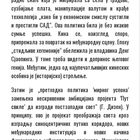
сузбијање плата, манипулације валутом и крађе
технологија „како би у економском смислу сустигли
и престигли САД“. Ова политика била је без икакве
сумње успешна. Кина се, наизглед споро,
припремала за повратак на међународну сцену. Епоху
„стидљиве хегемоније“ обележила је владавина Денг
Сјаопинга. У томе треба видети и допринос његовог
генија. Међутим, једна од најупечатљивијих кинеских
особина је (историјско) стрпљење.
Затим је „претходна политика ’мирног успона’
замењена нескривеним амбицијама пројекта ’Пут
свиле’ да изгради постзападни свет“ (Г. Дизен). У
принципу, ово је пројекат преображаја света кроз
изградњу синоцентричних путних коридора, нових
међународних институција и нових начина