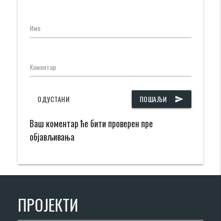
Име
Коментар
ОДУСТАНИ
ПОШАЉИ
send
Ваш коментар ће бити проверен пре
објављивања
ПРОЈЕКТИ