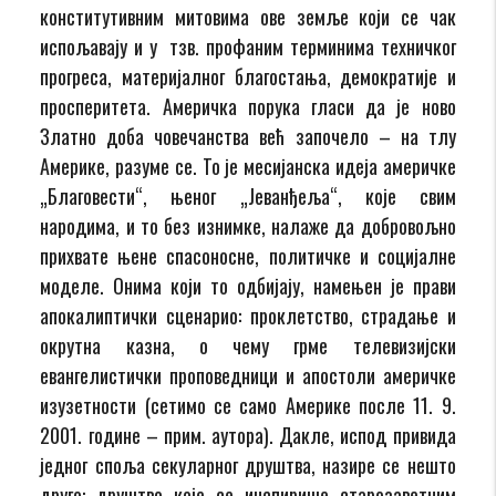
конститутивним митовима ове земље који се чак
испољавају и у тзв. профаним терминима техничког
прогреса, материјалног благостања, демократије и
просперитета. Америчка порука гласи да је ново
Златно доба човечанства већ започело – на тлу
Америке, разуме се. То је месијанска идеја америчке
„Благовести“, њеног „Јеванђеља“, које свим
народима, и то без изнимке, налаже да добровољно
прихвате њене спасоносне, политичке и социјалне
моделе. Онима који то одбијају, намењен је прави
апокалиптички сценарио: проклетство, страдање и
окрутна казна, о чему грме телевизијски
евангелистички проповедници и апостоли америчке
изузетности (сетимо се само Америке после 11. 9.
2001. године – прим. аутора). Дакле, испод привида
једног споља секуларног друштва, назире се нешто
друго: друштво које се инспирише старозаветним