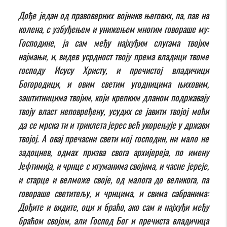
Дође један од правоверних војникв његових, па, пав на
колена, с узбуђењем и унижењем многим говораше му:
Господине, ја сам међу најхуђим слугама твојим
најмањи, и, видев усрдност твоју према владици твоме
господу Исусу Христу, и пречистој владичици
Богородици, и овим светим угодницима њиховим,
заштитницима твојим, који крепким дланом подржавају
твоју власт неповређену,
усудих се јавити твојој моћи
да се мрска ти и триклета јерес већ укорењује у држави
твојој. А овај пречасни свети мој господин, ни мало не
задоцнев, одмах призва свога архијереја, по имену
Јефтимија, и чрнце с игуманима својима, и часне јереје,
и старце и велможе своје, од малога до великога, па
говораше светитељу, и чрнцима, и свима сабранима:
Дођите и видите, оци и браћо, aко сам и најхуђи међу
браћом својом, али Господ Бог и пречиста владичица