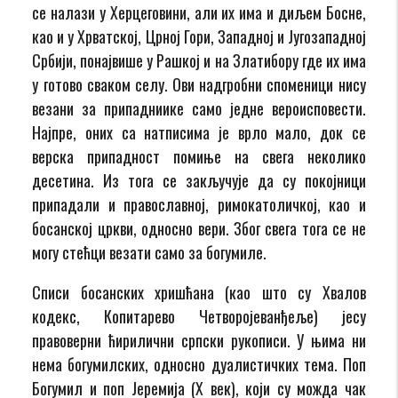
се налази у Херцеговини, али их има и диљем Босне,
као и у Хрватској, Црној Гори, Западној и Југозападној
Србији, понајвише у Рашкој и на Златибору где их има
у готово сваком селу. Ови надгробни споменици нису
везани за припадниике само једне вероисповести.
Најпре, оних са натписима је врло мало, док се
верска припадност помиње на свега неколико
десетина. Из тога се закључује да су покојници
припадали и православној, римокатоличкој, као и
босанској цркви, односно вери. Због свега тога се не
могу стећци везати само за богумиле.
Списи босанских хришћана (као што су Хвалов
кодекс, Копитарево Четворојеванђеље) јесу
правоверни ћирилични српски рукописи. У њима ни
нема богумилских, односно дуалистичких тема. Поп
Богумил и поп Јеремија (Х век), који су можда чак