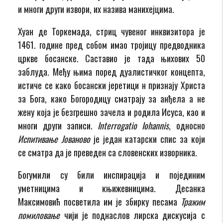
и многи други извори, их назива манихејцима.
Хуан де Торкемада, стриц чувеног инквизитора је
1461. године пред собом имао тројицу предводника
цркве босанске. Саставио је тада њихових 50
заблуда. Међу њима поред дуалистичког концепта,
истиче се како босански јеретици н признају Христа
за Бога, како Богородицу сматрају за анђела а не
жену која је безгрешно зачела и родила Исуса, као и
многи други записи.
Interrogatio Iohannis
, односно
Испитивање Јованово
је један катарски спис за који
се сматра да је преведен са словенских изворника.
Богумили су били инспирација и појединим
уметницима и књижевницима. Десанка
Максимовић посветила им је збирку песама
Тражим
помиловање
чији је поднаслов лирска дискусија с