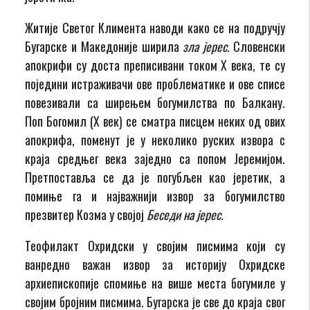
Житије Светог Климента наводи како се на подручју
Бугарске и Македоније ширила
зла јерес.
Словенски
апокрифи су доста преписивани током Х века, те су
поједини истраживачи ове проблематике и ове списе
повезивали са ширењем богумилства по Балкану.
Поп Богомил (Х век) се сматра писцем неких од ових
апокрифа, поменут је у неколико руских извора с
краја средњег века заједно са попом Јеремијом.
Претпоставља се да је погубљен као јеретик, а
помиње га и најважнији извор за богумилство
презвитер Козма у својој
Беседи на јерес.
Теофилакт Охридски у својим писмима који су
ванредно важан извор за историју Охридске
архиепископије спомиње на више места богумиле у
својим бројним писмима. Бугарска је све до краја свог