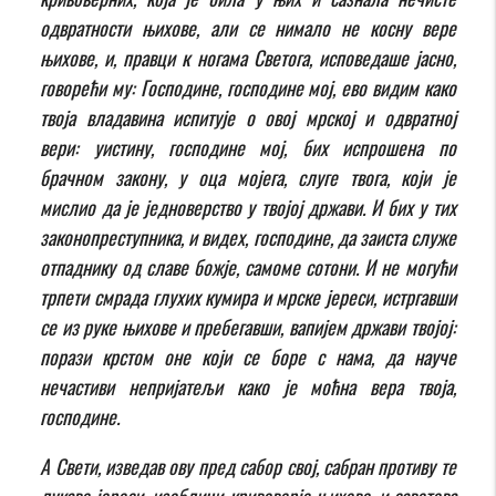
одвратности њихове, али се нимало не косну вере
њихове, и, правци к ногама Светога, исповедаше јасно,
говорећи му: Господине, господине мој, ево видим како
твоја владавина испитује о овој мрској и одвратној
вери: уистину, господине мој, бих испрошена по
брачном закону, у оца мојега, слуге твога, који је
мислио да је једноверство у твојој држави. И бих у тих
законопреступника, и видех, господине, да заиста служе
отпаднику од славе божје, самоме сотони. И не могући
трпети смрада глухих кумира и мрске јереси, истргавши
се из руке њихове и пребегавши, вапијем држави твојој:
порази крстом оне који се боре с нама, да науче
нечастиви непријатељи како је моћна вера твоја,
господине.
А Свети, изведав ову пред сабор свој, сабран противу те
лукаве јереси, изобличи кривоверје њихово, и саветова