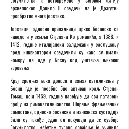
богумилства, а истовремено у његовом житију
архиепископ Данило II сведочи да је Драгутин
преобратио многе јеретике.
Јеретици, односно припадници цркве босанске се
наводе и у земљи Стјепана Котроманића, а 1388. и
1412. године италијански валдежани у саслушању
пред инквизитором сведочили су како су имали
намеру да иду у Босну код учитеља њиховог
веровања.
Крај средњег века доноси и замах католичења у
Босни где је посебно био активан краљ Стјепан
Томаш који 1459. године наређује да сви патарени
пређу на римокатоличанство. Ширење фрањевачких
самостана, односно босанска и мачванска кустодија
били су такође један од покушаја да се сузбије
богумилство, међутим турско освајање је учинило