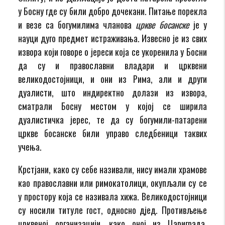
у Босну где су били добро дочекани. Питање порекла
и везе са богумилима чланова
цркве босанске
је у
науци дуго предмет истраживања. Извесно је из свих
извора који говоре о јереси која се укоренила у Босни
да су и православни владари и црквени
великодостојници, и они из Рима, али и други
дуалисти, што индиректно долази из извора,
сматрали Босну местом у којој се ширила
дуалистичка јерес, те да су богумили-патарени
цркве босанске били управо следбеници таквих
учења.
Крстјани, како су себе називали, нису имали храмове
као православни или римокатолици, окупљали су се
у простору која се називала хижа. Великодостојници
су носили титуле гост, односно дјед. Противљење
црквеној организацији, како оној из Цариграда,