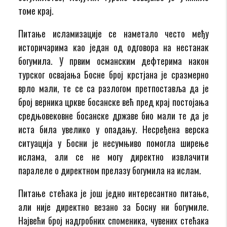
томе крај.
Питање исламизације се наметало често међу
историчарима као један од одговора на нестанак
богумила. У првим османским дефтерима након
турског освајања Босне број крстјана је сразмерно
врло мали, те се са разлогом претпоставља да је
број верника цркве босанске већ пред крај постојања
средњовековне босанске државе био мали те да је
иста била увелико у опадању. Несређена верска
ситуација у Босни је несумњиво помогла ширење
ислама, али се не могу директно извлачити
паралеле о директном прелазу богумила на ислам.
Питање стећака је још једно интересантно питање,
али није директно везано за Босну ни богумиле.
Највећи број надгробних споменика, чувених стећака