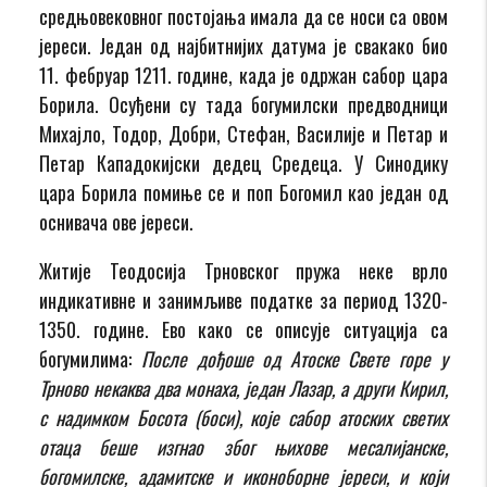
средњовековног постојања имала да се носи са овом
јереси. Један од најбитнијих датума је свакако био
11. фебруар 1211. године, када је одржан сабор цара
Борила. Осуђени су тада богумилски предводници
Михајло, Тодор, Добри, Стефан, Василије и Петар и
Петар Кападокијски дедец Средеца. У Синодику
цара Борила помиње се и поп Богомил као један од
оснивача ове јереси.
Житије Теодосија Трновског пружа неке врло
индикативне и занимљиве податке за период 1320-
1350. године. Ево како се описује ситуација са
богумилима:
После дођоше од Атоске Свете горе у
Трново некаква два монаха, један Лазар, а други Кирил,
с надимком Босота (боси), које сабор атоских светих
отаца беше изгнао због њихове месалијанске,
богомилске, адамитске и иконоборне јереси, и који