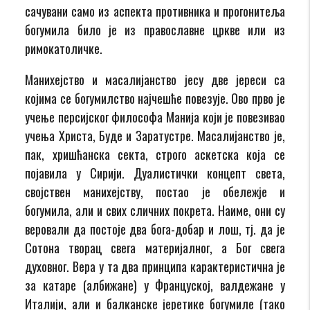
сачувани само из аспекта противника и прогонитеља
богумила било је из православне цркве или из
римокатоличке.
Манихејство и масалијанство јесу две јереси са
којима се богумилство најчешће повезује. Ово прво је
учење персијског философа Манија који је повезивао
учења Христа, Буде и Заратустре. Масалијанство је,
пак, хришћанска секта, строго аскетска која се
појавила у Сирији. Дуалистички концепт света,
својствен манихејству, постао је обележје и
богумила, али и свих сличних покрета. Наиме, они су
веровали да постоје два бога-добар и лош, тј. да је
Сотона творац свега материјалног, а Бог свега
духовног. Вера у та два принципа карактеристична је
за катаре (албижане) у Француској, валдежане у
Италији, али и балканске јеретике богумиле (тако