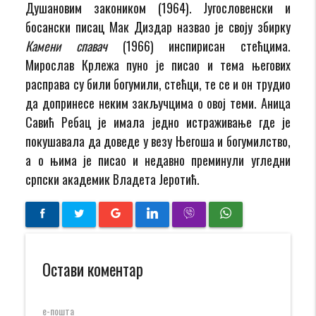
Душановим закоником (1964). Југословенски и
босански писац Мак Диздар назвао је своју збирку
Камени спавач
(1966) инспирисан стећцима.
Мирослав Крлежа пуно је писао и тема његових
расправа су били богумили, стећци, те се и он трудио
да допринесе неким закључцима о овој теми. Аница
Савић Ребац је имала једно истраживање где је
покушавала да доведе у везу Његоша и богумилство,
а о њима је писао и недавно преминули угледни
српски академик Владета Јеротић.
Остави коментар
е-пошта