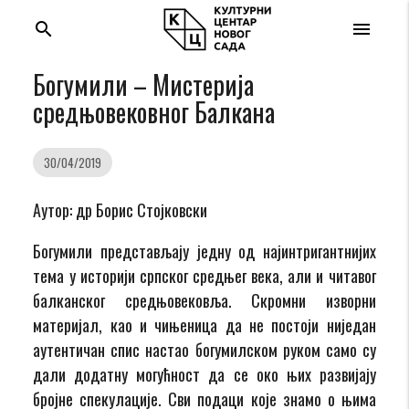
search
menu
Богумили – Мистерија
средњовековног Балкана
30/04/2019
Аутор: др Борис Стојковски
Богумили представљају једну од најинтригантнијих
тема у историји српског средњег века, али и читавог
балканског средњовековља. Скромни изворни
материјал, као и чињеница да не постоји ниједан
аутентичан спис настао богумилском руком само су
дали додатну могућност да се око њих развијају
бројне спекулације. Сви подаци које знамо о њима