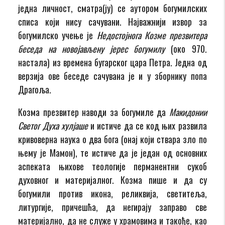
једна личност, сматра(ју) се аутором богумилских
списа који нису сачувани. Најважнији извор за
богумилско учење је
Недостојнога Козме презвитера
беседа на новојављену јерес богумилу
(око 970.
настала) из времена бугарског цара Петра. Једна од
верзија ове беседе сачувана је и у зборнику попа
Драгоља.
Козма презвитер наводи за богумиле да
Макидонии
Светог Духа хулјаше
и истиче да се код њих развила
кривоверна наука о два бога (онај који ствара зло по
њему је Мамон), те истиче да је један од основних
аспеката њихове теологије перманентни сукоб
духовног и материјалног. Козма пише и да су
богумили против икона, реликвија, светитеља,
литургије, причешћа, да негирају заправо све
материјално, да не служе у храмовима и такође, као