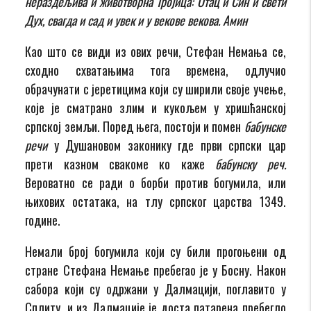
нераздељива и животворна Тројица: Отац и Син и свети
Дух, свагда и сад и увек и у векове векова.
Амин
Као што се види из ових речи, Стефан Немања се,
сходно схватањима тога времена, одлучио
обрачунати с јеретицима који су ширили своје учење,
које је сматрано злим и кукољем у хришћанској
српској земљи. Поред њега, постоји и помен
бабунске
речи
у Душановом законику где први српски цар
прети казном свакоме ко каже
бабунску реч.
Вероватно се ради о борби против богумила, или
њихових остатака, на тлу српског царства 1349.
године.
Немали број богумила који су били прогоњени од
стране Стефана Немање пребегао је у Босну. Након
сабора који су одржани у Далмацији, поглавито у
Сплиту, и из Далмације је доста патарена пребегло