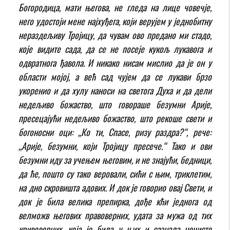
Богородица, мати његова, не гледа на лице човечје,
него удостоји мене најхуђега, који верујем у једнобитну
нераздељиву Тројицу, да чувам ово предано ми стадо,
које видите сада, да се не посеје кукољ лукавога и
одвратнога ђавола. И никако нисам мислио да је он у
области мојој, а већ сад чујем да се лукави брзо
укоренио и да хулу наноси на светога Духа и да дели
недељиво божаство, што говораше безумни Арије,
пресецајући недељиво божаство, што рекоше свети и
богоносни оци: „Ко ти, Спасе, ризу раздра?“, рече:
„Арије, безумни, који Тројицу пресече.“ Тако и ови
безумни иду за учењем његовим, и не знајући, бедници,
да ће, пошто су тако веровали, сићи с њим, триклетим,
на дно скровишта адових. И док је говорио овај Свети, и
док је била велика препирка, дође кћи једнога од
велможв његових правоверних, удата за мужа од тих
кривоверних, која је била у њих и сазнала нечисте