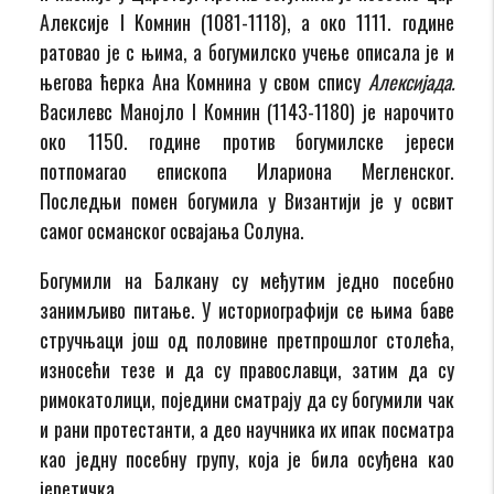
Алексије I Koмнин (1081-1118), а око 1111. године
ратовао је с њима, а богумилско учење описала је и
његова ћерка Ана Комнина у свом спису
Алексијада.
Василевс Манојло I Комнин (1143-1180) је нарочито
око 1150. године против богумилске јереси
потпомагао епископа Илариона Мегленског.
Последњи помен богумила у Византији је у освит
самог османског освајања Солуна.
Богумили на Балкану су међутим једно посебно
занимљиво питање. У историографији се њима баве
стручњаци још од половине претпрошлог столећа,
износећи тезе и да су православци, затим да су
римокатолици, поједини сматрају да су богумили чак
и рани протестанти, а део научника их ипак посматра
као једну посебну групу, која је била осуђена као
јеретичка.