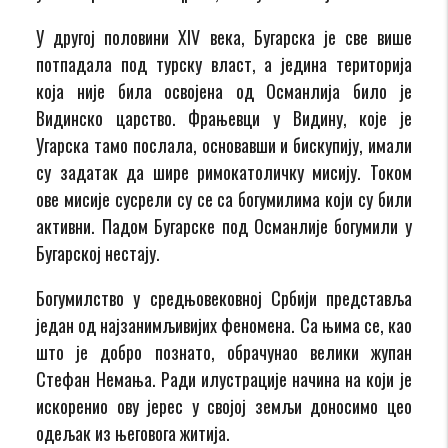
У другој половини XIV века, Бугарска је све више
потпадала под турску власт, а једина територија
која није била освојена од Османлија било је
Видинско царство. Фрањевци у Видину, које је
Угарска тамо послала, основавши и бискупију, имали
су задатак да шире римокатоличку мисију. Током
ове мисије сусрели су се са богумилима који су били
активни. Падом Бугарске под Османлије богумили у
Бугарској нестају.
Богумилство у средњовековној Србији представља
један од најзанимљивијих феномена. Са њима се, као
што је добро познато, обрачунао велики жупан
Стефан Немања. Ради илустрације начина на који је
искоренио ову јерес у својој земљи доносимо цео
одељак из његовога житија.