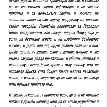
се са светитељем својим Јефтимијем и са часним
чрнцима, и са велможама својим, и, нимало не
задоцнев, посла на њих војску, наоружану од славних
својих, говорећи: Ревнујући поревновах за Господом
Богом сведржиоцем. Као некада пророк Илија, који је
устао на бестидне јереје, и он изобличи безбоштво
њихово, и једне попали, друге разним казнама казни,
треће прогна из државе своје а домове њихове, и све
имање сакупив, разда прокаженим и убогим. Учитељу и
начелнику њихову језик уреза у грлу његову, што не
исповеда Христа, сина божјег. Књиге његове нечастиве
спали, и изагна га, запретив да се никако не исповеда
нити помиње триклето име.
И сасвим искорени ту проклету веру, да се и не помиње
никако у држави његовој, него да се слави једнобитна и