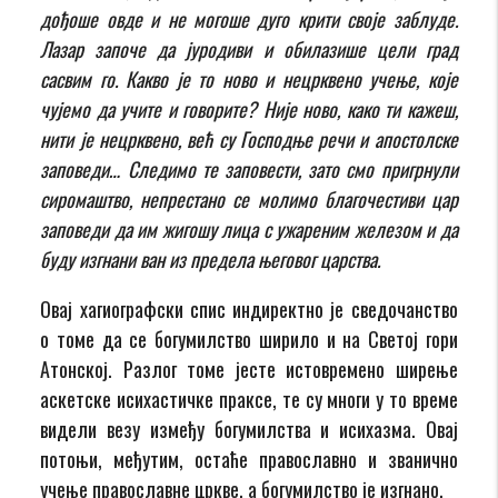
дођоше овде и не могоше дуго крити своје заблуде.
Лазар започе да јуродиви и обилазише цели град
сасвим го. Какво је то ново и нецрквено учење, које
чујемо да учите и говорите? Није ново, како ти кажеш,
нити је нецрквено, већ су Господње речи и апостолске
заповеди… Следимо те заповести, зато смо пригрнули
сиромаштво, непрестано се молимо благочестиви цар
заповеди да им жигошу лица с ужареним железом и да
буду изгнани ван из предела његовог царства.
Овај хагиографски спис индиректно је сведочанство
о томе да се богумилство ширило и на Светој гори
Атонској. Разлог томе јесте истовремено ширење
аскетске исихастичке праксе, те су многи у то време
видели везу између богумилства и исихазма. Овај
потоњи, међутим, остаће православно и званично
учење православне цркве, а богумилство је изгнано.