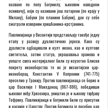
назване по попу Богумилу, њиховом наводном
оснивачу), који су називани још патарени (по крају у
Милану), бабуни (по планини Бабуни), док су себе
сматрали изворним хришћанима-крстјанима.
Павликијанци у Византији представљају такође једну
етапу у развоју дуалистичких јереси. Како су
дуалисти одбацивали и култ икона, као и култове
светитеља, затим статуа, украшавања храмова и
уопште свега материјалног били су изузетно блиски
покрету иконоборства те их је византијски цар-
иконоборац Константин V Копроним (741-775)
преселио у Тракију. Против павликијанаца се борио и
цар Василије I Maкедонац (867-886), победивши
њиховог вођу Хризохира, уништио је и њихову тврђаву
Тефрику. Павликијанци и богумили били су присутни
и касније у Царству. Против богумила је посебно цар