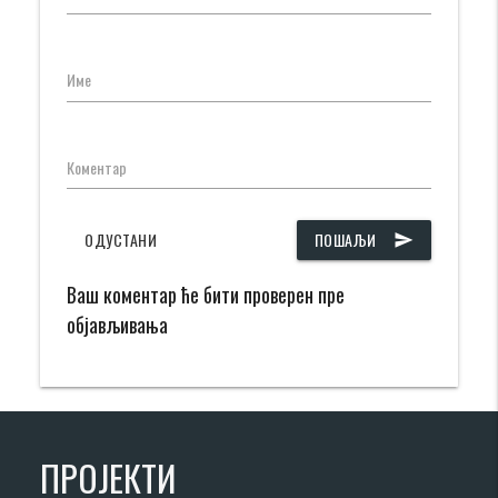
Име
Коментар
ОДУСТАНИ
ПОШАЉИ
send
Ваш коментар ће бити проверен пре
објављивања
ПРОЈЕКТИ