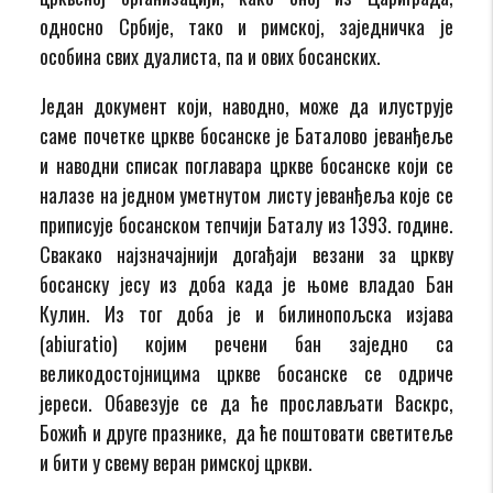
односно Србије, тако и римској, заједничка је
особина свих дуалиста, па и ових босанских.
Један документ који, наводно, може да илуструје
саме почетке цркве босанске је Баталово јеванђеље
и наводни списак поглавара цркве босанске који се
налазе на једном уметнутом листу јеванђеља које се
приписује босанском тепчији Баталу из 1393. године.
Свакако најзначајнији догађаји везани за цркву
босанску јесу из доба када је њоме владао Бан
Кулин. Из тог доба је и билинопољска изјава
(abiuratio) којим речени бан заједно са
великодостојницима цркве босанске се одриче
јереси. Обавезује се да ће прослављати Васкрс,
Божић и друге празнике, да ће поштовати светитеље
и бити у свему веран римској цркви.