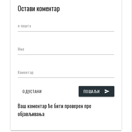
Остави коментар
е-пошта
Име
Коментар
ОДУСТАНИ
ПОШАЉИ
send
Ваш коментар ће бити проверен пре
објављивања