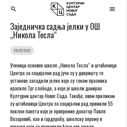
search
menu
Заједничка садња јелки у ОШ
„Никола Тесла“
29/01/2013
Ученици основне школе „Никола Тесла“ и штићеници
Центра за социјални рад јуче су у дворишту те
установе засадили јелке које су током празника
красиле Трг слободе, а које је школи донирао
Културни центар Новог Сада. Такође, овом приликом
су штићеници Центра за социјални рад примили 55
поклон пакета које је припремио донатор Павле
Возаровић, као и гардеробу, школску опрему и
играчке које су прикупили ђаци ове школе.