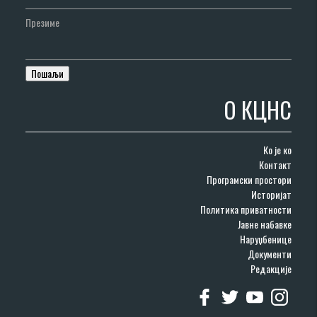
Презиме
О КЦНС
Ко је ко
Контакт
Програмски простори
Историјат
Политика приватности
Јавне набавке
Наруџбенице
Документи
Редакције