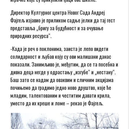
Директор Културног центра Новог Сада Андреј
Фајгељ изјавио је приликом садње јелки да тај гест
представља „бригу за будућност и за очување
природних ресурса“.
-Када је реч о поклонима, заиста је лепо видети
солидарност и љубав коју су ови малишани данас
показали. Занимљиво је, међутим, да се та посебна и
дивна деца негде у одрастању „изгубе“ и „нестану“.
Баш зато се надам да оваквим и сличним акцијама
почињемо да градимо једно ново друштво, које ће
младим, талентованим и честитим давати крила,
уместо да их креше и ломе – рекао је Фајгељ.