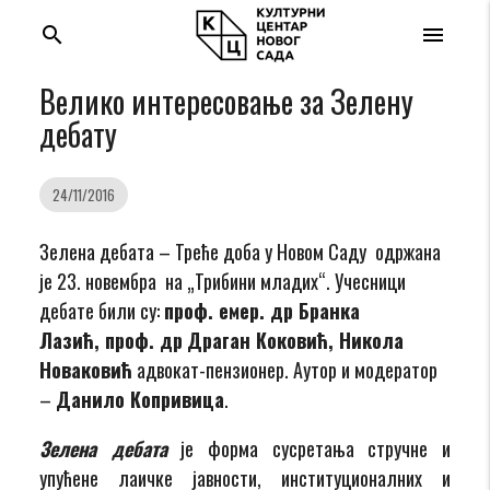
search
menu
Велико интересовање за Зелену
дебату
24/11/2016
Зелена дебата – Треће доба у Новом Саду одржана
је 23. новембра на „Трибини младих“. Учесници
дебате били су:
проф. емер. др Бранка
Лазић, п
роф. др
Драган Коковић,
Никола
Новаковић
адвокат-пензионер. Аутор и модератор
–
Данило Копривица
.
Зелена дебата
је форма сусретања стручне и
упућене лаичке јавности, институционалних и