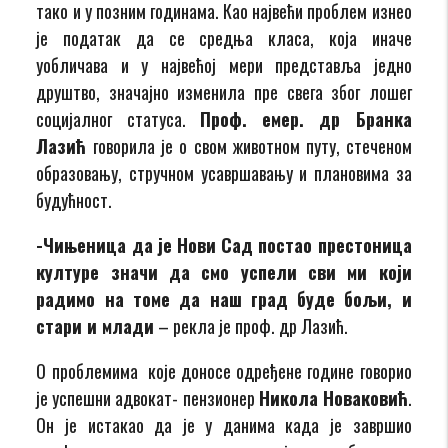
тако и у позним годинама. Као највећи проблем изнео
је податак да се средња класа, која иначе
уобличава и у највећој мери представља једно
друштво, значајно изменила пре свега због лошег
социјалног статуса.
Проф. емер. др Бранка
Лазић
говорила је о свом животном путу, стеченом
образовању, стручном усавршавању и плановима за
будућност.
-Чињеница да је Нови Сад постао престоница
културе значи да смо успели сви ми који
радимо на томе да наш град буде бољи, и
стари и млади
– рекла је проф. др Лазић.
О проблемима које доносе одређене године говорио
је успешни адвокат- пензионер
Никола Новаковић
.
Он је истакао да је у данима када је завршио