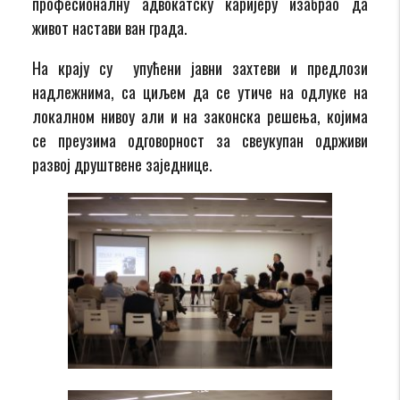
професионалну адвокатску каријеру изабрао да
живот настави ван града.
На крају су упућени јавни захтеви и предлози
надлежнима, са циљем да се утиче на одлуке на
локалном нивоу али и на законска решења, којима
се преузима одговорност за свеукупан одрживи
развој друштвене заједнице.