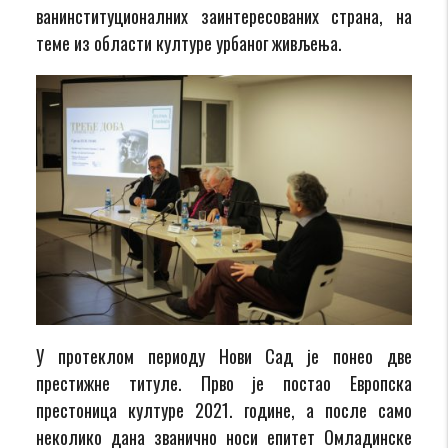
ванинституционалних заинтересованих страна, на
теме из области културе урбаног живљења.
У протеклом периоду Нови Сад је понео две
престижне титуле. Прво је постао Европска
престоница културе 2021. године, а после само
неколико дана званично носи епитет Омладинске