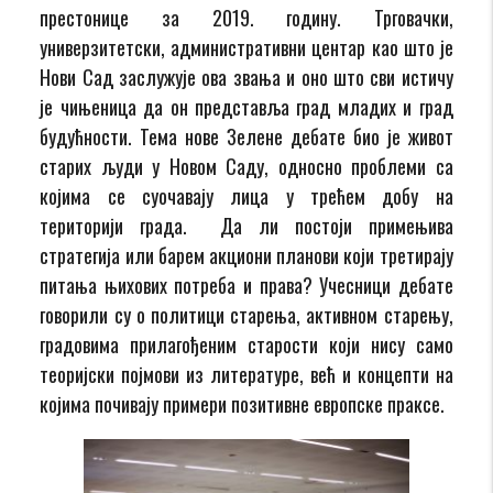
престонице за 2019. годину. Трговачки,
универзитетски, административни центар као што је
Нови Сад заслужује ова звања и оно што сви истичу
је чињеница да он представља град младих и град
будућности. Тема нове Зелене дебате био је живот
старих људи у Новом Саду, односно проблеми са
којима се суочавају лица у трећем добу на
територији града. Да ли постоји примењива
стратегија или барем акциони планови који третирају
питања њихових потреба и права? Учесници дебате
говорили су о политици старења, активном старењу,
градовима прилагођеним старости који нису само
теоријски појмови из литературе, већ и концепти на
којима почивају примери позитивне европске праксе.