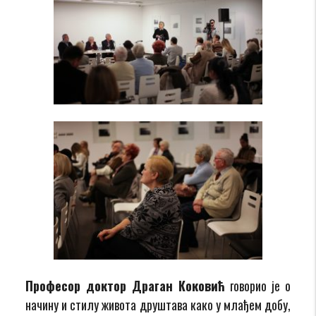
Професор доктор Драган Коковић
говорио је о
начину и стилу живота друштава како у млађем добу,