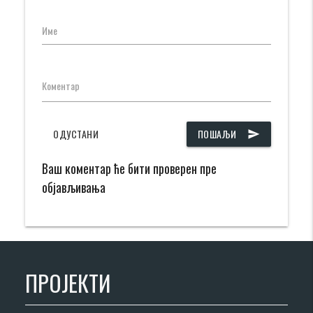
Име
Коментар
ОДУСТАНИ
ПОШАЉИ
send
Ваш коментар ће бити проверен пре
објављивања
ПРОЈЕКТИ