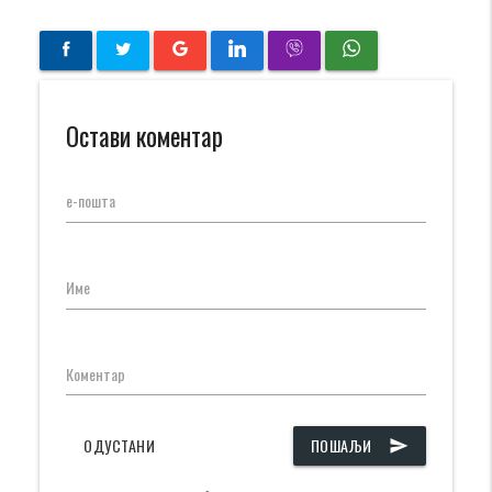
Остави коментар
е-пошта
Име
Коментар
ОДУСТАНИ
ПОШАЉИ
send