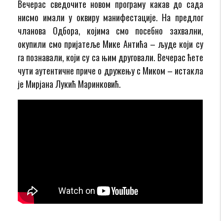
Вечерас сведочите новом програму какав до сада
нисмо имали у оквиру манифестације. На предлог
чланова Одбора, којима смо посебно захвални,
окупили смо пријатеље Мике Антића – људе који су
га познавали, који су са њим друговали. Вечерас ћете
чути аутентичне приче о дружењу с Миком – истакла
је Мирјана Лукић Маринковић.