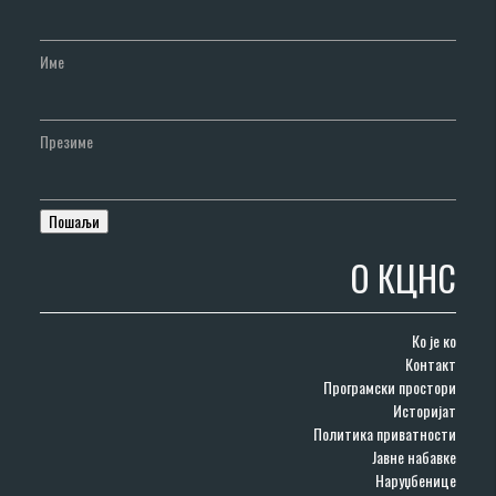
Име
Презиме
О КЦНС
Ко је ко
Контакт
Програмски простори
Историјат
Политика приватности
Јавне набавке
Наруџбенице