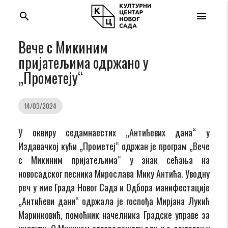
search
menu
Вече с Микиним
пријатељима одржано у
„Прометеју“
14/03/2024
У оквиру седамнаестих „Антићевих дана“ у
Издавачкој кући „
П
рометеј“ одржан је програм „
Вече
с Микиним пријатељима
“ у знак сећања на
новосадско
г
песника Мирослава Мику Антића. Уводну
реч
у име Града Новог Сада и Одбора манифестације
„Антићеви дани“
одржала је госпођа Мирјана Лукић
Маринковић, помоћник начелника Градске управе за