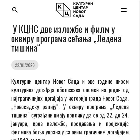
search
menu
У КЦНС две изложбе и филм у
оквиру програма сећања „Ледена
тишина“
22/01/2020
Културни центар Новог Сада и ове године низом
културних догађаја обележава спомен на један од
најтрагичнијих догађаја у историји града Новог Сада,
„Новосадску рацију“. У оквиру програма „Ледена
тишина“ суграђани имају прилику да се од 22. до 24.
јануара, кроз изложбе, предавања и пројекције
филмова боље упознају са овим трагичним догађајем