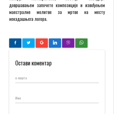
довршавањем започете композиције и извођењем
маестралне молитве за мртве на месту
некадашњега логора.
Остави коментар
е-пошта
Име