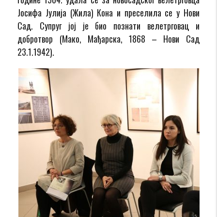
Јосифа Јулија (Жила) Кона и преселила се у Нови
Сад. Супруг јој је био познати велетрговац и
добротвор (Мако, Мађарска, 1868 – Нови Сад
23.1.1942).