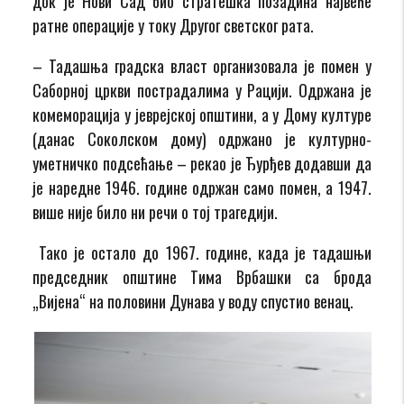
док је Нови Сад био стратешка позадина највеће
ратне операције у току Другог светског рата.
– Тадашња градска власт организовала је помен у
Саборној цркви пострадалима у Рацији. Одржана је
комеморација у јеврејској општини, а у Дому културе
(данас Соколском дому) одржано је културно-
уметничко подсећање – рекао је Ђурђев додавши да
је наредне 1946. године одржан само помен, а 1947.
више није било ни речи о тој трагедији.
Тако је остало до 1967. године, када је тадашњи
председник општине Тима Врбашки са брода
„Вијена“ на половини Дунава у воду спустио венац.