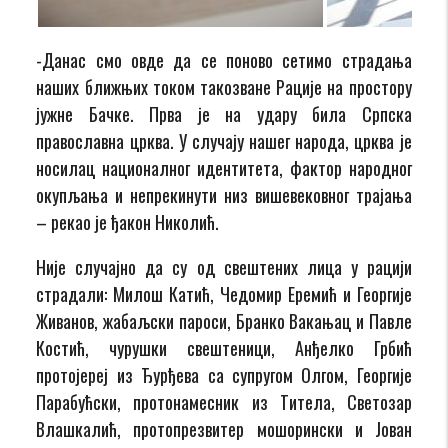
-Данас смо овде да се поново сетимо страдања
наших ближњих током такозване Рације на простору
јужне Бачке. Прва је на удару била Српска
православна црква. У случају нашег народа, црква је
носилац националног идентитета, фактор народног
окупљања и непрекинути низ вишевековног трајања
– рекао је ђакон Николић.
Није случајно да су од свештених лица у рацији
страдали: Милош Катић, Чедомир Еремић и Георгије
Живанов, жабаљски пароси, Бранко Вакањац и Павле
Костић, чурушки свештеници, Анђелко Грбић
протојереј из Ђурђева са супругом Олгом, Георгије
Парабућски, протонамесник из Титела, Светозар
Влашкалић, протопрезвитер мошорински и Јован