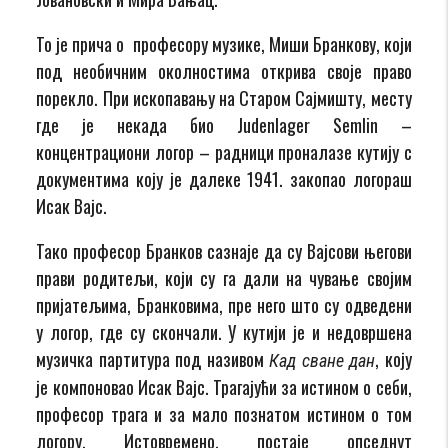
То је прича о професору музике, Миши Бранкову, који
под необичним околностима открива своје право
порекло. При ископавању на Старом Сајмишту, месту
где је некада био Judenlager Semlin –
концентрациони логор – радници проналазе кутију с
документима коју је далеке 1941. закопао логораш
Исак Вајс.
Тако професор Бранков сазнаје да су Вајсови његови
прави родитељи, који су га дали на чување својим
пријатељима, Бранковима, пре него што су одведени
у логор, где су скончали. У кутији је и недовршена
музичка партитура под називом
, коју
Кад сване дан
је компоновао Исак Вајс. Трагајући за истином о себи,
професор трага и за мало познатом истином о том
логору. Истовремено, постаје опседнут