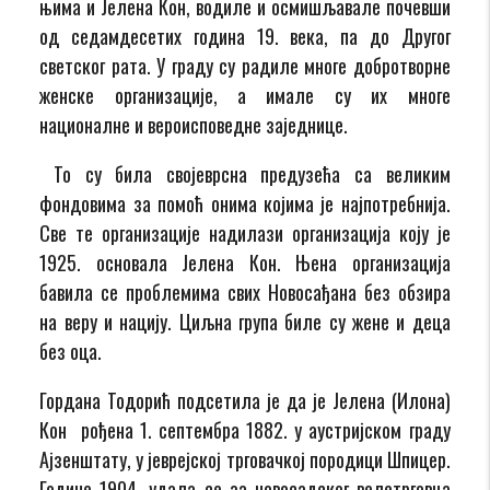
њима и Јелена Кон, водиле и осмишљавале почевши
од седамдесетих година 19. века, па до Другог
светског рата. У граду су радиле многе добротворне
женске организације, а имале су их многе
националне и вероисповедне заједнице.
То су била својеврсна предузећа са великим
фондовима за помоћ онима којима је најпотребнија.
Све те организације надилази организација коју је
1925. основала Јелена Кон. Њена организација
бавила се проблемима свих Новосађана без обзира
на веру и нацију. Циљна група биле су жене и деца
без оца.
Гордана Тодорић подсетила је да је Јелена (Илона)
Кон рођена 1. септембра 1882. у аустријском граду
Ајзенштату, у јеврејској трговачкој породици Шпицер.
Године 1904. удала се за новосадског велетрговца