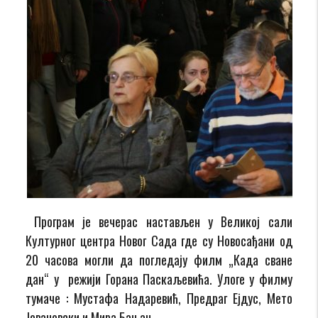
Програм је вечерас настављен у Великој сали
Културног центра Новог Сада где су Новосађани од
20 часова могли да погледају филм „Када сване
дан“ у режији Горана Паскаљевића. Улоге у филму
тумаче : Мустафа Надаревић, Предраг Ејдус, Мето
Јовановски и Мира Бањац.