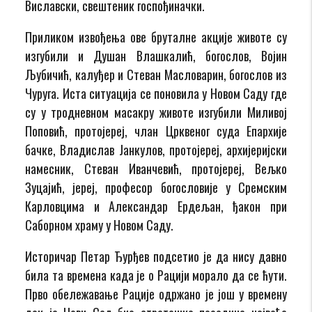
Виславски, свештеник госпођиначки.
Приликом извођења ове бруталне акције животе су
изгубили и Душан Влашкалић, богослов, Војин
Љубичић, калуђер и Стеван Масловарин, богослов из
Чуруга. Иста ситуација се поновила у Новом Саду где
су у тродневном масакру животе изгубили Миливој
Поповић, протојереј, члан Црквеног суда Епархије
бачке, Владислав Јанкулов, протојереј, архијеријски
намесник, Стеван Иванчевић, протојереј, Вељко
Зуцајић, јереј, професор богословије у Сремским
Карловцима и Александар Ердељан, ђакон при
Саборном храму у Новом Саду.
Историчар Петар Ђурђев подсетио је да нису давно
била та времена када је о Рацији морало да се ћути.
Прво обележавање Рације одржано је још у времену