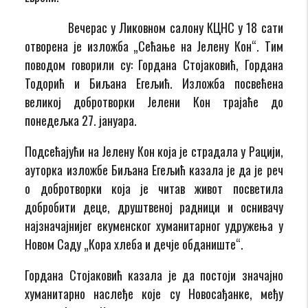
Вечерас у Ликовном салону КЦНС у 18 сати
отворена је изложба „Сећање на Јелену Кон“. Тим
поводом говорили су: Гордана Стојаковић, Гордана
Тодорић и Биљана Егељић. Изложба посвећена
великој добротворки Јелени Кон трајаће до
понедељка 27. јануара.
Подсећајући на Јелену Кон која је страдала у Рацији,
ауторка изложбе Биљана Егељић казала је да је реч
о добротворки која је читав живот посветила
добробити деце, друштвеној радници и оснивачу
најзначајнијег екуменског хуманитарног удружења у
Новом Саду „Кора хлеба и дечје обданиште“.
Гордана Стојаковић казала је да постоји значајно
хуманитарно наслеђе које су Новосађанке, међу