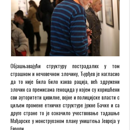
Објашњавајући структуру пострадалих у том
страшном и нечовечном злочину, Ђурђев је нагласио
да то није била било каква рација, већ здружени
злочин са премисама геноцида у којем су коришћени
сви ауторитети цивилне, војне и полицијске власти с
циљем промене етничке структуре јужне Бачке и са
друге стране то је означило учествовање тадашње
Мађарске у монструозном плану уништења Јевреја у
Европи.