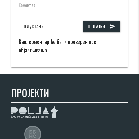
Коментар
ОДУСТАНИ
ПОШАЉИ
send
Ваш коментар ће бити проверен пре
објављивања
ПРОЈЕКТИ