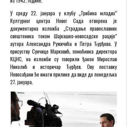
из 1942. године.
У среду 22. јануара у клубу „Трибина младих”
Културног центра Новог Сада отворена је
документарна изложба „Страдање православних
свештеника током Шајкашко-новосадске рације”
аутора Александра Ружичића и Петра Ђурђева. У
присуству Сунчице Марковић, помоћника директора
КЦНС, на изложби су говорили ђакон Мирослав
Николић и историчар Ђурђев. Ову поставку
Новосађани ће имати прилике да виде до понедељка
27. јануара.