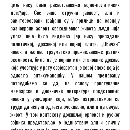
циљ нису само расветљавања војно-политичких
догађаја. Све више стручна јавност, али и
заинтересовани грађани су у прилици да сазнају
разноврсни аспект свакодневног живота људи чија
улога није била видљива јер нису припадали
политичкој, државној или војној елити. „Обичан”
човек и његово трауматско преживљавање ратних
околности, било да је војник или становник државе
која учествује у рату својеврстан је херој епохе која је
одисала антихуманошћу. У нашем предавању
потрудићемо се да, на основу приступачне
мемоарске и дневничке литературе представимо
човека у униформи који, вођен патриотизмом се
труди да испуни од њега очекивано, али и да сачува
живот. У том контексту доживљај српског и руског
војника представљао је јединствену али и сличну
појаву при чему је суочавање са изазовима ратних