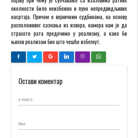
околности било неизбежно и пуно непредвидљивих
насртаја. Причом о војничким судбинама, на основу
расположивог сазнања из извора, намера нам је да
страхоте рата предочимо у реализму, а како би
њихов реализам био што чешће избегнут.
Остави коментар
е-пошта
Име