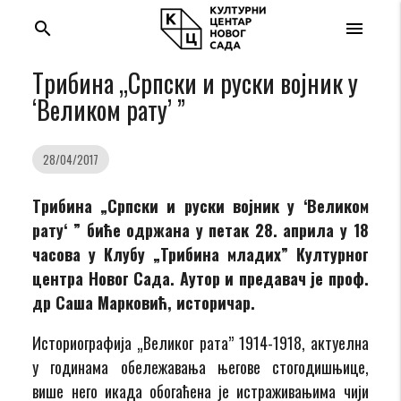
search
menu
Tрибина „Српски и руски војник у
‘Великом рату’ ”
28/04/2017
Tрибина
„Српски и руски војник у
‘Великом
рату
‘ ” биће одржана у петак 28. априла у 18
часова у Клубу „Трибина младих” Културног
центра Новог Сада. Аутор и предавач је проф.
др Саша Марковић, историчар.
Историографија „Великог рата” 1914-1918, актуелна
у годинама обележавања његове стогодишњице,
више него икада обогаћена је истраживањима чији