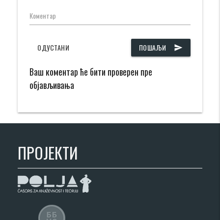
Коментар
ОДУСТАНИ
ПОШАЉИ
send
Ваш коментар ће бити проверен пре
објављивања
ПРОЈЕКТИ