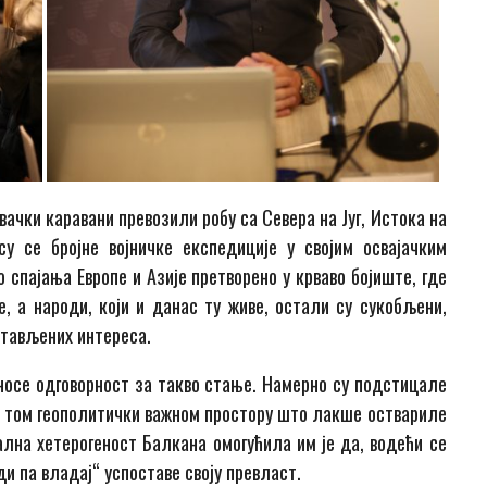
вачки каравани превозили робу са Севера на Југ, Истока на
у се бројне војничке експедиције у својим освајачким
о спајања Европе и Азије претворено у крваво бојиште, где
, а народи, који и данас ту живе, остали су сукобљени,
стављених интереса.
сносе одговорност за такво стање. Намерно су подстицале
а том геополитички важном простору што лакше оствариле
лна хетерогеност Балкана омогућила им је да, водећи се
 па владај“ успоставе своју превласт.