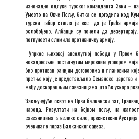
изненадне одлуке турског команданта Зеки – паш
Уместо на Овче Пољу, битка се догодила код Куман
турски табор стигла је вест да је Трећа армиј
ослобођено. Албанци су почели да дезертирају, 
потпуности сломила противничку армију.
Упркос њиховој апсолутној победи у Првом б
незадовољне постигнутим мировним уговором маја 1
био противан ранијим договорима и плановима ко
претње коју је представљало Османско царство и 
међу доскорашњим савезницама што ће ускоро рез
Закључујући осврт на Први балкански рат, Граовац
народа. Резултати на бојном пољу, на жалос
савезницима, а велике силе, првенствено Аустрија
очекивале пораз Балканског савеза.