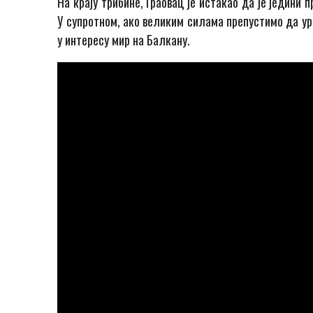
На крају трибине, Граовац је истакао да је једини
У супротном, ако великим силама препустимо да уре
у интересу мир на Балкану.