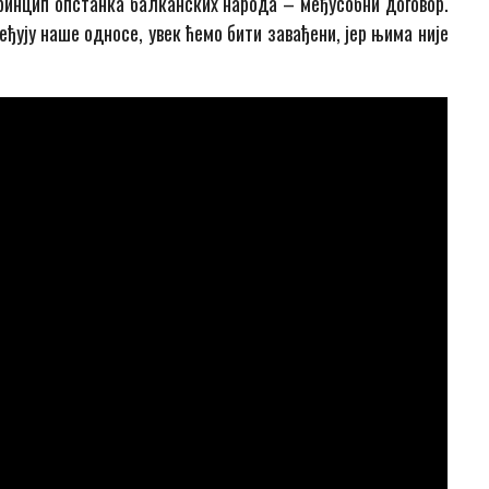
 принцип опстанка балканских народа – међусобни договор.
ђују наше односе, увек ћемо бити завађени, јер њима није