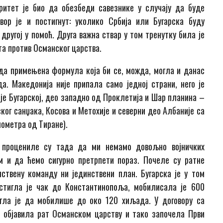
оритет је био да обезбеди савезнике у случају да буде
вор је и постигнут: уколико Србија или Бугарска буду
другој у помоћ. Друга важна ствар у том тренутку била је
та против Османског царства.
ада примењена формула која би се, можда, могла и данас
. Македонија није припала само једној страни, него је
је Бугарској, део западно од Проклетија и Шар планина –
рског санџака, Косова и Метохије и северни део Албаније са
ометра од Тиране).
, процениле су тада да ми немамо довољно војничких
 и да ћемо сигурно претрпети пораз. Почеле су ратне
ствену команду ни јединствени план. Бугарска је у том
 стигла је чак до Константинопоља, мобилисала је 600
огла је да мобилише до око 120 хиљада. У договору са
. објавила рат Османском царству и тако започела Први