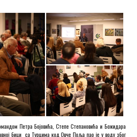
командом Петра Бојовића, Степе Степановића и Божидара
вној бици са Турцима код Овче Поља пао је у воду због