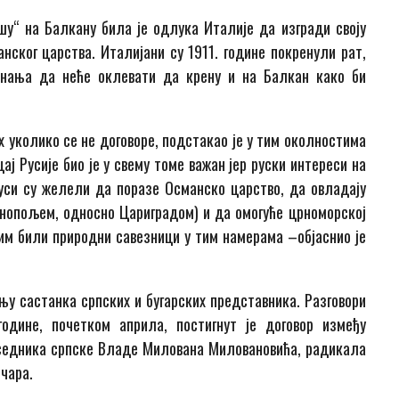
шу“ на Балкану била је одлука Италије да изгради своју
нског царства. Италијани су 1911. године покренули рат,
знања да неће оклевати да крену и на Балкан како би
 уколико се не договоре, подстакао је у тим околностима
ај Русије био је у свему томе важан јер руски интереси на
уси су желели да поразе Османско царство, да овладају
опољем, односно Цариградом) и да омогуће црноморској
им били природни савезници у тим намерама –објаснио је
њу састанка српских и бугарских представника. Разговори
године, почетком априла, постигнут је договор између
седника српске Владе Милована Миловановића, радикала
чара.