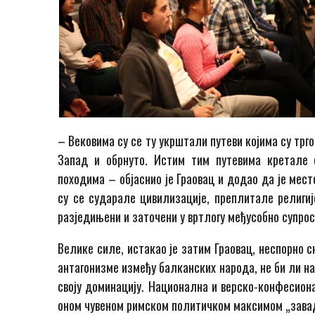
– Вековима су се ту укрштали путеви којима су трго
Запад и обрнуто. Истим тим путевима кретале с
походима – објаснио је Граовац и додао да је мест
су се сударале цивилизације, преплитале религије
разједињени и заточени у вртлогу међусобно супро
Велике силе, истакао је затим Граовац, неспорно 
антагонизме између балканских народа, не би ли н
своју доминацију. Национална и верско-конфесиона
оном чувеном римском политичком максимом „завади