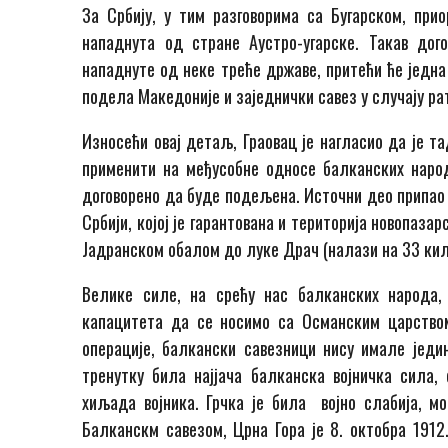
За Србију, у тим разговорима са Бугарском, при
нападнута од стране Аустро-угарске. Такав дого
нападнуте од неке треће државе, притећи ће једна 
подела Македоније и заједнички савез у случају ра
Износећи овај детаљ, Граовац је нагласио да је т
применити на међусобне односе балканских народа
договорено да буде подељена. Источни део припао 
Србији, којој је гарантована и територија новопаза
Јадранском обалом до луке Драч (налази на 33 кил
Велике силе, на срећу нас балканских народа
капацитета да се носимо са Османским царством
операције, балкански савезници нису имале једин
тренутку била најјача балканска војничка сила,
хиљада војника. Грчка је била војно слабија, м
Балканскм савезом, Црна Гора је 8. октобра 1912