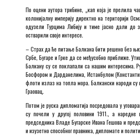
По оцени аутора трибине, „кап која је прелила ча
колонијалну империју директно на територији Осма
одузели Турцима Либију и тиме јасно дали до 
остварили своје интересе.
– Страх да ће питање Балкана бити решено без њих
Србе, Бугаре и Грке да се међусобно приближе. Утиц
Балкану су се поклапали са нашим интересима. Р
Босфором и Дарданелима, Истанбулом (Константин
флоти излаз на топла мора. Балкански народи су 
Граовац.
Потом је руска дипломатија посредовала у уговара
су почели у другој половини 1911., а наредне 
председника Владе Бугарске Ивана Гешова и пред
и изузетно способног правника, дипломате и полити