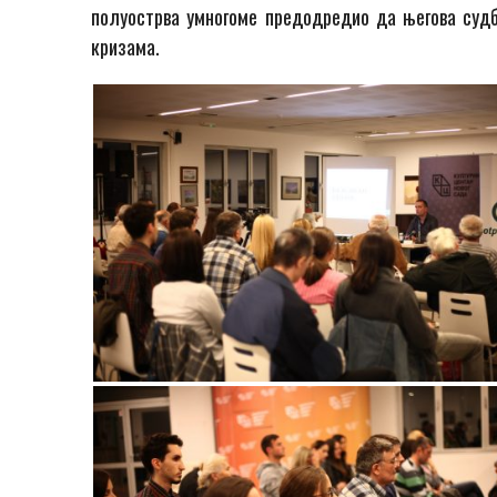
полуострва умногоме предодредио да његова суд
кризама.