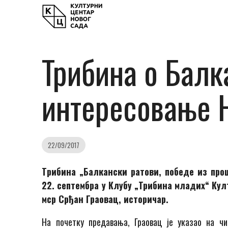
Трибина о Балк
интересовање 
22/09/2017
Tрибина „Балкански ратови, победе из про
22. септембра у Клубу „Трибина младих“ Кул
мср Срђан Граовац, историчар.
На почетку предавања, Граовац је указао на ч