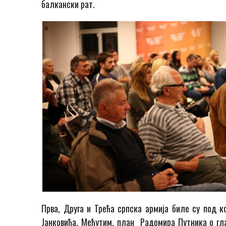
балкански рат.
Прва, Друга и Трећа српска армија биле су под 
Јанковића. Међутим, план Радомира Путника о гла