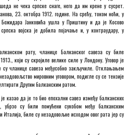
еда не чека српске снаге, него да им крене у сусрет.
ова, 23. октобра 1912. године. На срећу, током ноћи, у
а Божидара Јанковића ушла у Приштину и да је Косово
српска војска је добила појачање и, у контраудару, у
алканском рату, чланице Балканског савеза су биле
913., који су скројиле велике силе у Лондону. Уговор је
је су чланице савеза међусобно закључиле. Отклањањем
незадовољство мировним уговором, подигле су се тензије
ултирати Другим балканским ратом.
 је казао да је то био епохални савез између балканских
т, убрзо су били помућени сукобом међу балканским
 и Италија, биле су незадовољне исходом овог рата јер су