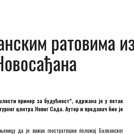
анским ратовима и
Новосађана
шлости пример за будућност“, одржана је у петак
турног центра Новог Сада. Аутор и предавач био је
ињеницу да је важан геостратешки положај Балканског